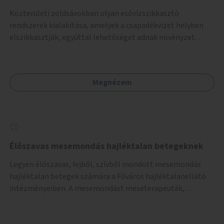
Közterületi zöldsávokban olyan esővízszikkasztó
rendszerek kialakítása, amelyek a csapadékvizet helyben
elszikkasztják, egyúttal lehetőséget adnak növényzet
telepítésére is.
Megnézem
Élőszavas mesemondás hajléktalan betegeknek
Legyen élőszavas, fejből, szívből mondott mesemondás
hajléktalan betegek számára a Főváros hajléktalanellátó
intézményeiben. A mesemondást meseterapeuták,
művészetterapeuták, mesemondó végzettségű emberek
végeznék.