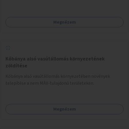
Megnézem
Kőbánya alsó vasútállomás környezetének
zöldítése
Kőbánya alsó vasútállomás környezetében növények
telepítése a nem MÁV-tulajdonú területeken.
Megnézem