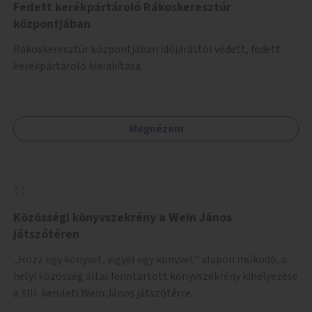
Fedett kerékpártároló Rákoskeresztúr
központjában
Rákoskeresztúr központjában időjárástól védett, fedett
kerékpártároló kialakítása.
Megnézem
Közösségi könyvszekrény a Wein János
játszótéren
„Hozz egy könyvet, vigyél egy könyvet" alapon működő, a
helyi közösség által fenntartott könyvszekrény kihelyezése
a XIII. kerületi Wein János játszótérre.