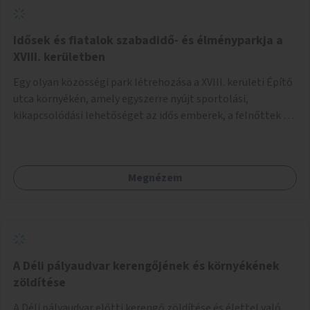
Idősek és fiatalok szabadidő- és élményparkja a
XVIII. kerületben
Egy olyan közösségi park létrehozása a XVIII. kerületi Építő
utca környékén, amely egyszerre nyújt sportolási,
kikapcsolódási lehetőséget az idős emberek, a felnőttek és
a gyerekek számára is.
Megnézem
A Déli pályaudvar kerengőjének és környékének
zöldítése
A Déli pályaudvar előtti kerengő zöldítése és élettel való