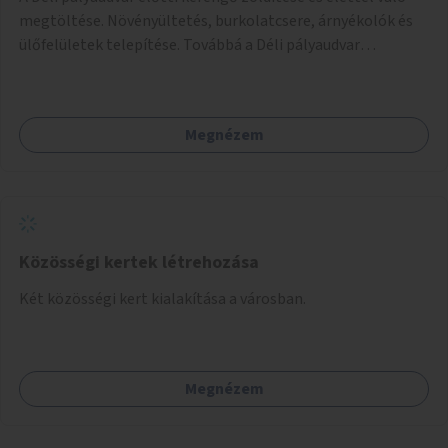
megtöltése. Növényültetés, burkolatcsere, árnyékolók és
ülőfelületek telepítése. Továbbá a Déli pályaudvar
környezetének zöldítése, a kihasználatlan területek
zöldfelületekkel való gazdagítása.
Megnézem
Közösségi kertek létrehozása
Két közösségi kert kialakítása a városban.
Megnézem