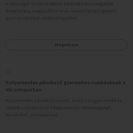
A Városliget körüli utcákban található buszmegállók
árnyékolása, kiegészítése kevés karbantartást igénylő,
gyorsan növekvő zöldnövényzettel.
Megnézem
Kutyamentes piknikező gyermekes családoknak a
Városmajorban
Kutyamentes piknikező terület, amely a kisgyermekek és
szüleik számára kínál kikapcsolódási lehetőségeket,
közvécével, pelenkázóval.