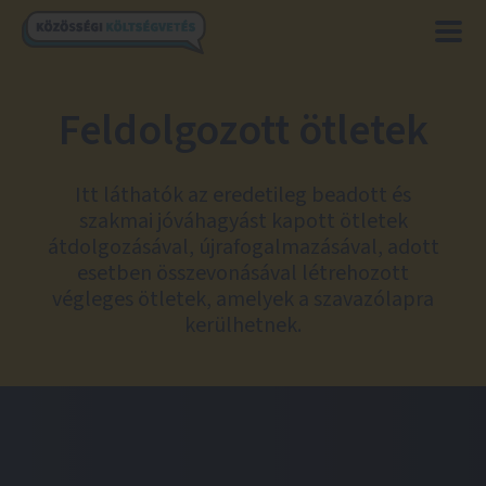
Feldolgozott ötletek
Itt láthatók az eredetileg beadott és
szakmai jóváhagyást kapott ötletek
átdolgozásával, újrafogalmazásával, adott
esetben összevonásával létrehozott
végleges ötletek, amelyek a szavazólapra
kerülhetnek.