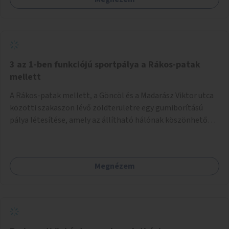
keresztezve.
3 az 1-ben funkciójú sportpálya a Rákos-patak
mellett
A Rákos-patak mellett, a Göncöl és a Madarász Viktor utca
közötti szakaszon lévő zöldterületre egy gumiborítású
pálya létesítése, amely az állítható hálónak köszönhetően
alkalmas röplabdára, tollaslabdára, illetve lábteniszre is.
Megnézem