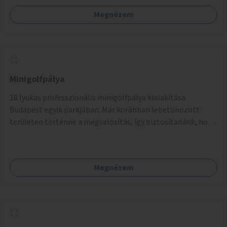
Megnézem
Minigolfpálya
18 lyukas professzionális minigolfpálya kialakítása
Budapest egyik parkjában. Már korábban lebetonozott
területen történne a megvalósítás, így biztosítanánk, hogy
ne vesszen el további zöldfelület.
Megnézem