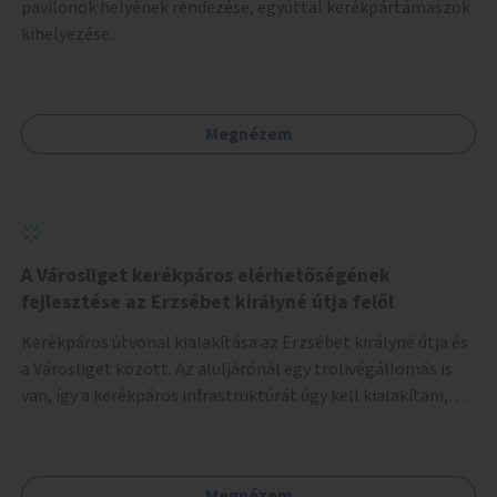
pavilonok helyének rendezése, egyúttal kerékpártámaszok
kihelyezése.
Megnézem
A Városliget kerékpáros elérhetőségének
fejlesztése az Erzsébet királyné útja felől
Kerékpáros útvonal kialakítása az Erzsébet királyné útja és
a Városliget között. Az aluljárónál egy trolivégállomás is
van, így a kerékpáros infrastruktúrát úgy kell kialakítani,
hogy biztonságosan lehessen biciklizni a troliforgalom
mellett is. Az útvonal átvezetésre kerülne a Hungária
körúton, majd a Városligetig folytatódna a Hermina utat
Megnézem