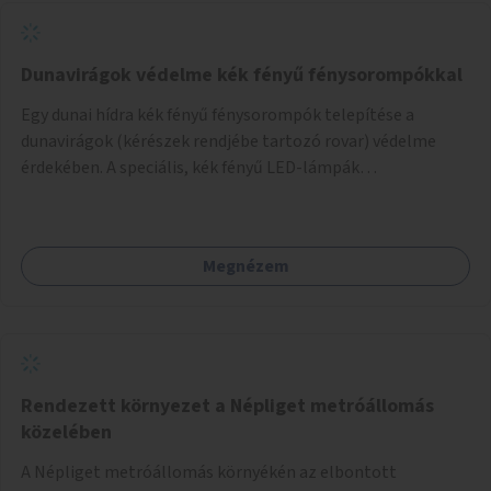
Dunavirágok védelme kék fényű fénysorompókkal
Egy dunai hídra kék fényű fénysorompók telepítése a
dunavirágok (kérészek rendjébe tartozó rovar) védelme
érdekében. A speciális, kék fényű LED-lámpák
felszerelésének célja, hogy a rajzó kérészeket a vízfelszín
felett tartsák, megakadályozva, hogy a hidak úttestjére
repüljenek, és ott rakják le petéiket.
Megnézem
Rendezett környezet a Népliget metróállomás
közelében
A Népliget metróállomás környékén az elbontott