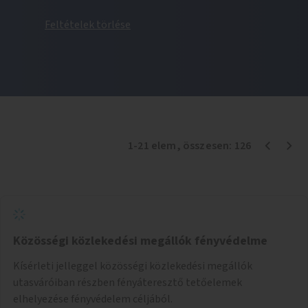
Feltételek törlése
1
-
21
elem
, összesen:
126
Közösségi közlekedési megállók fényvédelme
Kísérleti jelleggel közösségi közlekedési megállók
utasváróiban részben fényáteresztő tetőelemek
elhelyezése fényvédelem céljából.