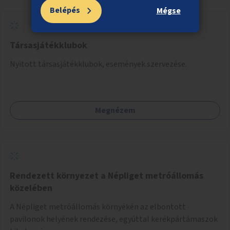
Belépés
Mégse
Társasjátékklubok
Nyitott társasjátékklubok, események szervezése.
Megnézem
Rendezett környezet a Népliget metróállomás
közelében
A Népliget metróállomás környékén az elbontott
pavilonok helyének rendezése, egyúttal kerékpártámaszok