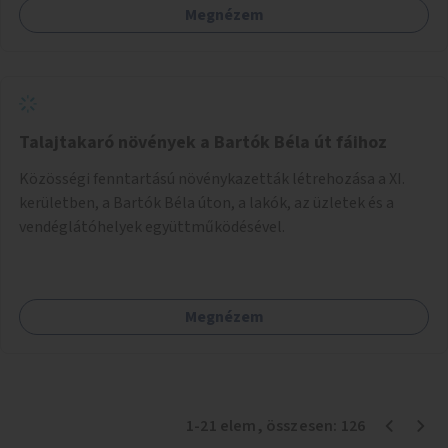
Megnézem
Talajtakaró növények a Bartók Béla út fáihoz
Közösségi fenntartású növénykazetták létrehozása a XI.
kerületben, a Bartók Béla úton, a lakók, az üzletek és a
vendéglátóhelyek együttműködésével.
Megnézem
1
-
21
elem
, összesen:
126