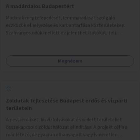
A madárdalos Budapestért
Madarak megtelepedését, fennmaradását szolgáló
eszközök elhelyezése és karbantartása közterületeken.
Szabványos odúk mellett ez jelenthet itatókat, téli
madáretetőket is.
Megnézem
Zöldutak fejlesztése Budapest erdős és vízparti
területein
A pesti erdőket, kisvízfolyásokat és védett területeket
összekapcsoló zöldúthálózat elindítása. A projekt célja a
már létező, de gyakran elhanyagolt vagy ismeretlen