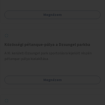
Megnézem
Közösségi pétanque-pálya a Dzsungel parkba
A XI. kerületi Dzsungel park sportolásra kijelölt részén
pétanque-pálya kialakítása.
Megnézem