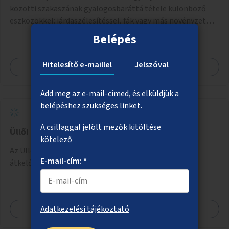
közötti szakaszának gyalogosbaráttá tétele különböző
eszközökkel: járdaszélesítéssel, fák vagy más növényzet
telepítésével (ahol erre lehetőség van), figyelembe véve a
Belépés
kerékpáros közlekedés biztonságát is.
Hitelesítő e-maillel
Jelszóval
Megnézem
Add meg az e-mail-címed, és elküldjük a
belépéshez szükséges linket.
A csillaggal jelölt mezők kitöltése
Üllői úti gyalogosátkelő a Rába utcánál
kötelező
Az Üllői út pestszentlőrinci szakaszán új gyalogos-
E-mail-cím: *
átkelőhely létesítése a Rába utcánál.
Megnézem
Adatkezelési tájékoztató