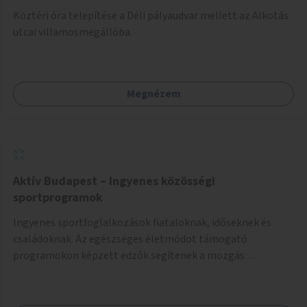
Köztéri óra telepítése a Déli pályaudvar mellett az Alkotás
utcai villamosmegállóba.
Megnézem
Aktív Budapest – Ingyenes közösségi
sportprogramok
Ingyenes sportfoglalkozások fiataloknak, időseknek és
családoknak. Az egészséges életmódot támogató
programokon képzett edzők segítenek a mozgás
örömének megtalálásában különféle mozgásformákon
keresztül (pl. jóga, vízi torna, aerobik, csikung).