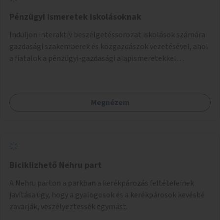
Pénzügyi ismeretek iskolásoknak
Induljon interaktív beszélgetéssorozat iskolások számára
gazdasági szakemberek és közgazdászok vezetésével, ahol
a fiatalok a pénzügyi-gazdasági alapismeretekkel
kapcsolatban tájékozódhatnak. A program többalkalmas
lenne, heti rendszerességgel tartanák iskolai csoportok
számára, önkormányzati intézményben vagy külső
Megnézem
helyszínen iskolai együttműködéssel. A szervezést az
Önkormányzat koordinálná, a tematikát a szakemberek
alakítanák ki, külön figyelmet fordítva a hátrányos helyzetű
gyerekek bevonására is. A program pilot jelleggel indulna,
több korosztály számára.
Biciklizhető Nehru part
A Nehru parton a parkban a kerékpározás feltételeinek
javítása úgy, hogy a gyalogosok és a kerékpárosok kevésbé
zavarják, veszélyeztessék egymást.