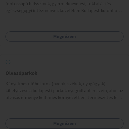
fontosságú helyszínek, gyermeknevelési, -oktatási és
egészségügyi intézmények közelében Budapest különböző
pontjain, 7–12 helyszínen.
Megnézem
Olvasóparkok
Kényelmes ülőbútorok (padok, székek, nyugágyak)
kihelyezése a budapesti parkok nyugodtabb részein, ahol az
olvasás élménye kellemes környezetben, természetes fény
mellett valósulhat meg. Árnyékolással, valamint
könyvcserepolcokkal kiegészítve ezek a terek lehetőséget
adnának a kikapcsolódásra, az olvasás népszerűsítésére.
Megnézem