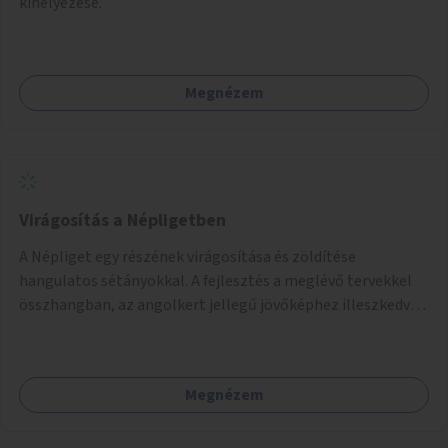
kihelyezése.
Megnézem
Virágosítás a Népligetben
A Népliget egy részének virágosítása és zöldítése
hangulatos sétányokkal. A fejlesztés a meglévő tervekkel
összhangban, az angolkert jellegű jövőképhez illeszkedve
valósulhat meg.
Megnézem