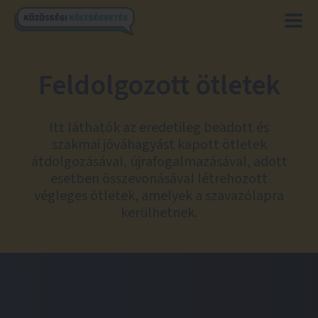
Feldolgozott ötletek
Itt láthatók az eredetileg beadott és
szakmai jóváhagyást kapott ötletek
átdolgozásával, újrafogalmazásával, adott
esetben összevonásával létrehozott
végleges ötletek, amelyek a szavazólapra
kerülhetnek.