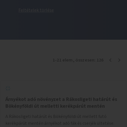
Feltételek törlése
1
-
21
elem
, összesen:
126
Árnyékot adó növényzet a Rákosligeti határút és
Bökényföldi út melletti kerékpárút mentén
A Rákosligeti határút és Bökényföldi út mellett futó
kerékpárút mentén árnyékot adó fák és cserjék ültetése.