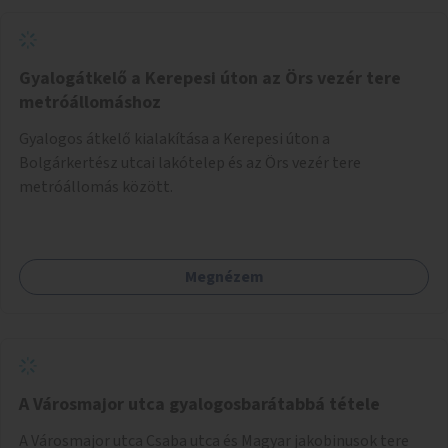
Gyalogátkelő a Kerepesi úton az Örs vezér tere
metróállomáshoz
Gyalogos átkelő kialakítása a Kerepesi úton a
Bolgárkertész utcai lakótelep és az Örs vezér tere
metróállomás között.
Megnézem
A Városmajor utca gyalogosbarátabbá tétele
A Városmajor utca Csaba utca és Magyar jakobinusok tere