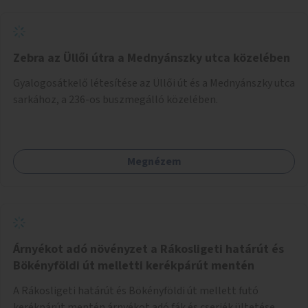
Zebra az Üllői útra a Mednyánszky utca közelében
Gyalogosátkelő létesítése az Üllői út és a Mednyánszky utca
sarkához, a 236-os buszmegálló közelében.
Megnézem
Árnyékot adó növényzet a Rákosligeti határút és
Bökényföldi út melletti kerékpárút mentén
A Rákosligeti határút és Bökényföldi út mellett futó
kerékpárút mentén árnyékot adó fák és cserjék ültetése.