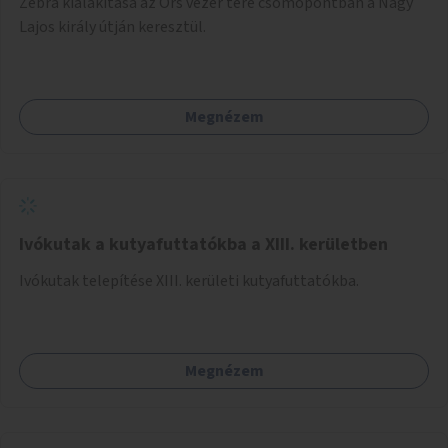
Zebra kialakítása az Örs vezér tere csomópontban a Nagy
Lajos király útján keresztül.
Megnézem
Ivókutak a kutyafuttatókba a XIII. kerületben
Ivókutak telepítése XIII. kerületi kutyafuttatókba.
Megnézem