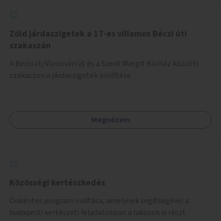
Zöld járdaszigetek a 17-es villamos Bécsi úti
szakaszán
A Bécsi út/Vörösvári út és a Szent Margit Kórház közötti
szakaszon a járdaszigetek zöldítése.
Megnézem
Közösségi kertészkedés
Önkéntes program indítása, amelynek segítségével a
budapesti kertészeti feladatokban a lakosok is részt