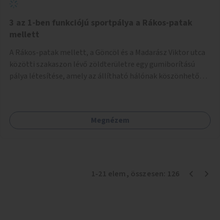
3 az 1-ben funkciójú sportpálya a Rákos-patak
mellett
A Rákos-patak mellett, a Göncöl és a Madarász Viktor utca
közötti szakaszon lévő zöldterületre egy gumiborítású
pálya létesítése, amely az állítható hálónak köszönhetően
alkalmas röplabdára, tollaslabdára, illetve lábteniszre is.
Megnézem
1
-
21
elem
, összesen:
126