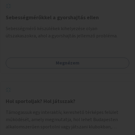
Sebességmérőkkel a gyorshajtás ellen
Sebességmérő készülékek kihelyezése olyan
útszakaszokra, ahol a gyorshajtás jellemző probléma.
Megnézem
Hol sportoljak? Hol játsszak?
Támogassuk egy interaktív, kereshető térképes felület
működését, amely megmutatja, hol lehet Budapesten
alkalomszerűen sportolni vagy játszani klubokban,
közösségi terekben vagy nyilvános pályákon. A felhasználó