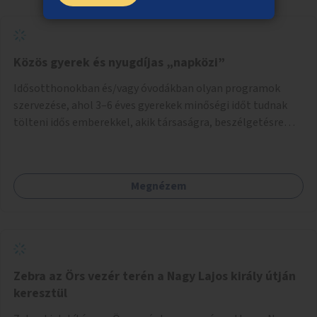
Közös gyerek és nyugdíjas „napközi”
Idősotthonokban és/vagy óvodákban olyan programok
szervezése, ahol 3–6 éves gyerekek minőségi időt tudnak
tölteni idős emberekkel, akik társaságra, beszélgetésre
vágynak.
Megnézem
Zebra az Örs vezér terén a Nagy Lajos király útján
keresztül