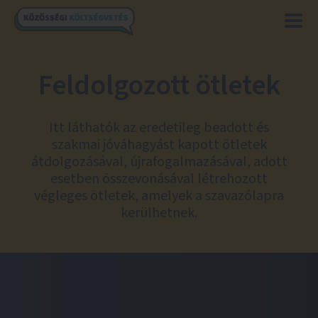
Feldolgozott ötletek
Itt láthatók az eredetileg beadott és
szakmai jóváhagyást kapott ötletek
átdolgozásával, újrafogalmazásával, adott
esetben összevonásával létrehozott
végleges ötletek, amelyek a szavazólapra
kerülhetnek.