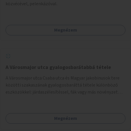
közvécével, pelenkázóval.
Megnézem
A Városmajor utca gyalogosbarátabbá tétele
A Városmajor utca Csaba utca és Magyar jakobinusok tere
közötti szakaszának gyalogosbaráttá tétele különböző
eszközökkel: járdaszélesítéssel, fák vagy más növényzet
telepítésével (ahol erre lehetőség van), figyelembe véve a
kerékpáros közlekedés biztonságát is.
Megnézem