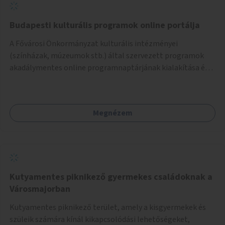
Budapesti kulturális programok online portálja
A Fővárosi Önkormányzat kulturális intézményei
(színházak, múzeumok stb.) által szervezett programok
akadálymentes online programnaptárjának kialakítása és
működtetése. Átfogó és naprakész tartalommal.
Megnézem
Kutyamentes piknikező gyermekes családoknak a
Városmajorban
Kutyamentes piknikező terület, amely a kisgyermekek és
szüleik számára kínál kikapcsolódási lehetőségeket,