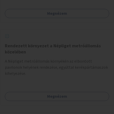
Megnézem
Rendezett környezet a Népliget metróállomás
közelében
A Népliget metróállomás környékén az elbontott
pavilonok helyének rendezése, egyúttal kerékpártámaszok
kihelyezése.
Megnézem