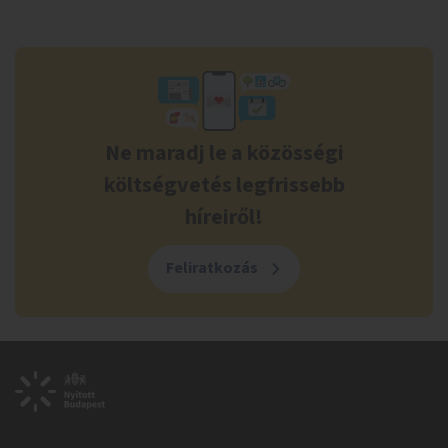
Ne maradj le a közösségi
költségvetés legfrissebb
híreiről!
Feliratkozás