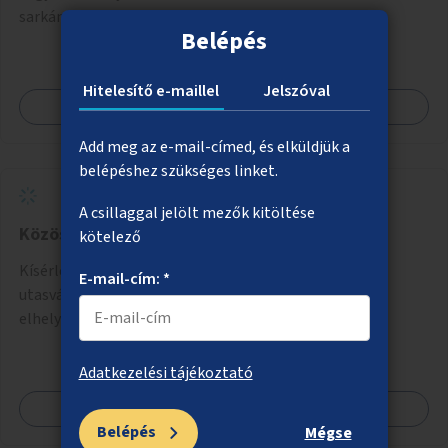
sarkán lévő zebra.
Belépés
Hitelesítő e-maillel
Jelszóval
Megnézem
Add meg az e-mail-címed, és elküldjük a
belépéshez szükséges linket.
A csillaggal jelölt mezők kitöltése
Közösségi közlekedési megállók fényvédelme
kötelező
Kísérleti jelleggel közösségi közlekedési megállók
E-mail-cím: *
utasváróiban részben fényáteresztő tetőelemek
elhelyezése fényvédelem céljából.
Adatkezelési tájékoztató
Megnézem
Belépés
Mégse