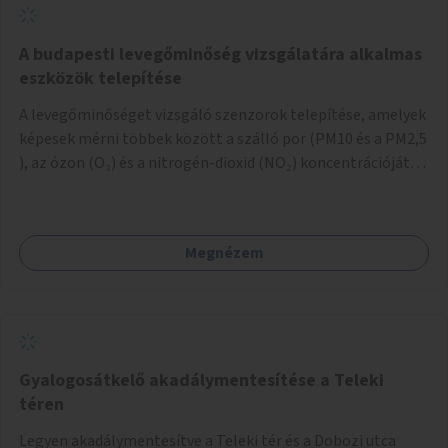
A budapesti levegőminőség vizsgálatára alkalmas
eszközök telepítése
A levegőminőséget vizsgáló szenzorok telepítése, amelyek
képesek mérni többek között a szálló por (PM10 és a PM2,5
), az ózon (O₃) és a nitrogén-dioxid (NO₂) koncentrációját,
valamint meteorológiai paramétereket, például a
szélsebességet, a szélirányt, a hőmérsékletet vagy a relatív
páratartalmat. A gyűjtött adatok egy online platformon
Megnézem
(webes felület és mobilalkalmazás) lennének elérhetők,
térképes megjelenítéssel és időbeli bontásban.
Gyalogosátkelő akadálymentesítése a Teleki
téren
Legyen akadálymentesítve a Teleki tér és a Dobozi utca