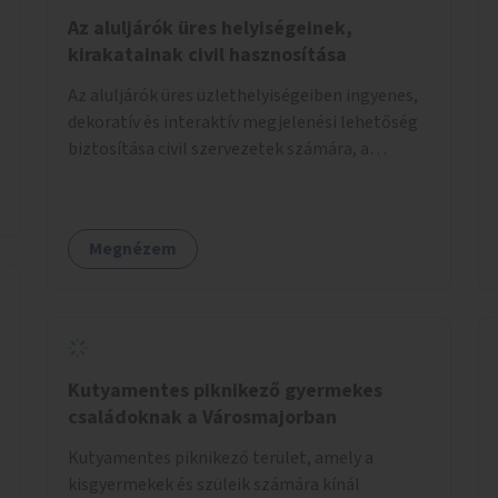
Az aluljárók üres helyiségeinek,
kirakatainak civil hasznosítása
Az aluljárók üres üzlethelyiségeiben ingyenes,
dekoratív és interaktív megjelenési lehetőség
biztosítása civil szervezetek számára, a
társadalmi felelősségvállalás jegyében. A cél,
hogy közérdekű, segítő tevékenységeket
mutassanak be látványos, gondolatébresztő
Megnézem
formában, például rajzokkal, kérdésekkel,
üzenetküldési lehetőséggel vagy
akciónapokkal – bérleti és közüzemi díjak
nélkül, a jelenlegi elhanyagolt állapot helyett.
Kutyamentes piknikező gyermekes
családoknak a Városmajorban
Kutyamentes piknikező terület, amely a
kisgyermekek és szüleik számára kínál