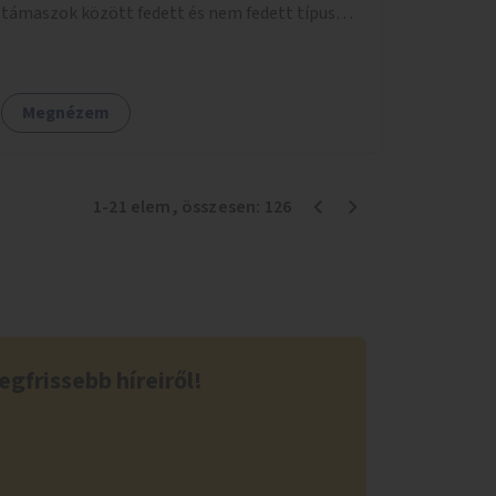
támaszok között fedett és nem fedett típusok
is lesznek, a helyszíni adottságokhoz igazodva.
Megnézem
1
-
21
elem
, összesen:
126
egfrissebb híreiről!