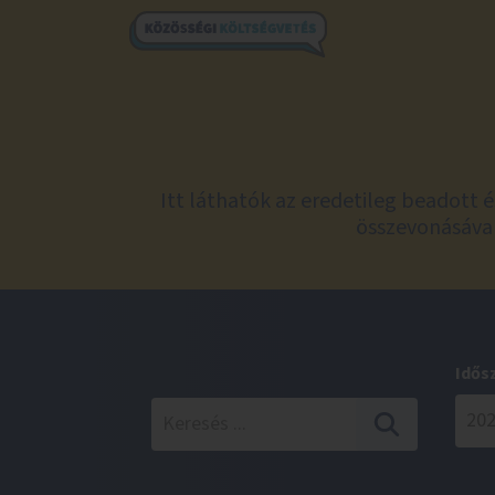
Itt láthatók az eredetileg beadott 
összevonásával
Idős