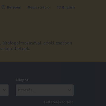
Belépés
Regisztráció
English
l, újrafogalmazásával, adott esetben
ra kerülhetnek.
Állapot:
Feltételek törlése