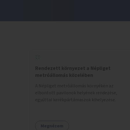
Rendezett környezet a Népliget
metróállomás közelében
A Népliget metróállomás környékén az
elbontott pavilonok helyének rendezése,
egyúttal kerékpártámaszok kihelyezése.
Megnézem