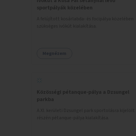
Ivókút a Kósa Pál sétánynál lévő
sportpályák közelében
A felújított kosárlabda- és focipálya közelében
szükséges ivókút kialakítása.
Megnézem
Közösségi pétanque-pálya a Dzsungel
parkba
A XI. kerületi Dzsungel park sportolásra kijelölt
részén pétanque-pálya kialakítása.