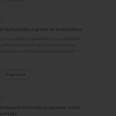
A tájékozódás segítése az aluljárókban
Színes csíkok és nyilak felfestése az aluljárók
padlójára, amelyek segítik a kijáratok és az
átszállási pontok könnyebb megtalálását. A
megoldás célja a tájékozódás egyszerűsítése,
különösen a kevésbé gyakran közlekedők és a
turisták számára, nemzetközi jó gyakorlatok
Megnézem
alapján.
Budapesti kulturális programok online
portálja