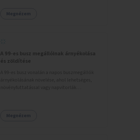
Megnézem
A 99-es busz megállóinak árnyékolása
és zöldítése
A 99-es busz vonalán a napos buszmegállók
árnyékolásának növelése, ahol lehetséges,
növényfuttatással vagy napvitorlák
telepítésével. A projekt pilot jelleggel
valósulna meg, a helyszíni adottságok
figyelembevételével.
Megnézem