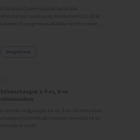
A Fővárosi Önkormányzat kulturális
intézményei (színházak, múzeumok stb.) által
szervezett programok akadálymentes online
programnaptárjának kialakítása és
működtetése. Átfogó és naprakész
tartalommal.
Megnézem
Színészhangok a 4-es, 6-os
villamosokon
A színház világnapján a 4-es, 6-os villamosokon
a budapesti színházak színészei mondják be az
állomások nevét.