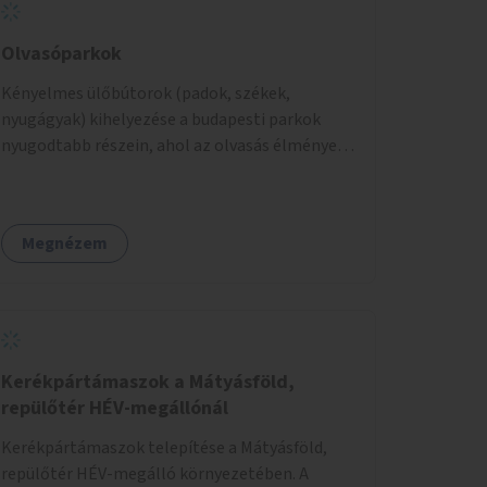
Olvasóparkok
Kényelmes ülőbútorok (padok, székek,
nyugágyak) kihelyezése a budapesti parkok
nyugodtabb részein, ahol az olvasás élménye
kellemes környezetben, természetes fény
mellett valósulhat meg. Árnyékolással,
valamint könyvcserepolcokkal kiegészítve ezek
Megnézem
a terek lehetőséget adnának a kikapcsolódásra,
az olvasás népszerűsítésére.
Kerékpártámaszok a Mátyásföld,
repülőtér HÉV-megállónál
Kerékpártámaszok telepítése a Mátyásföld,
repülőtér HÉV-megálló környezetében. A