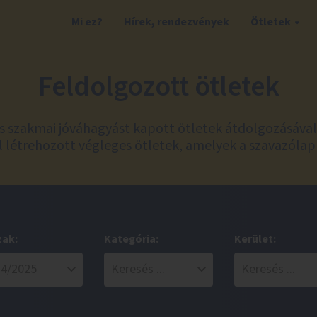
Mi ez?
Hírek, rendezvények
Ötletek
Feldolgozott ötletek
és szakmai jóváhagyást kapott ötletek átdolgozásáva
 létrehozott végleges ötletek, amelyek a szavazólap
zak:
Kategória:
Kerület: