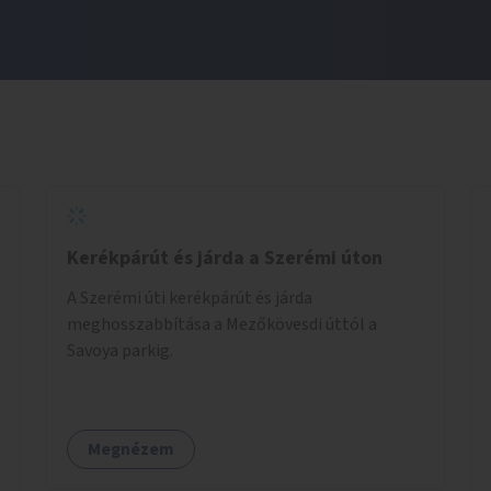
Kerékpárút és járda a Szerémi úton
A Szerémi úti kerékpárút és járda
meghosszabbítása a Mezőkövesdi úttól a
Savoya parkig.
Megnézem