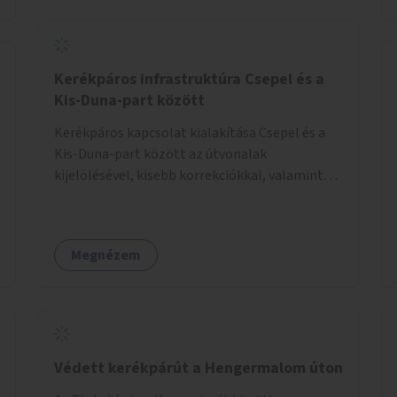
Kerékpáros infrastruktúra Csepel és a
Kis-Duna-part között
Kerékpáros kapcsolat kialakítása Csepel és a
Kis-Duna-part között az útvonalak
kijelölésével, kisebb korrekciókkal, valamint
szükség esetén biztonságos átkelőhelyek
létesítésével.
Megnézem
Védett kerékpárút a Hengermalom úton