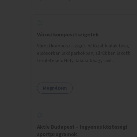
Városi komposztszigetek
Városi komposztsziget-hálózat kialakítása,
elsősorban lakóparkokban, sűrűbben lakott
területeken. Helyi lakosok vagy civil
szervezetek számára komposztmesteri képzés
biztosítása, ami lehetővé teszi a
komposztszigetek helyben történő hosszú
Megnézem
távú fenntartását.
Aktív Budapest – Ingyenes közösségi
sportprogramok