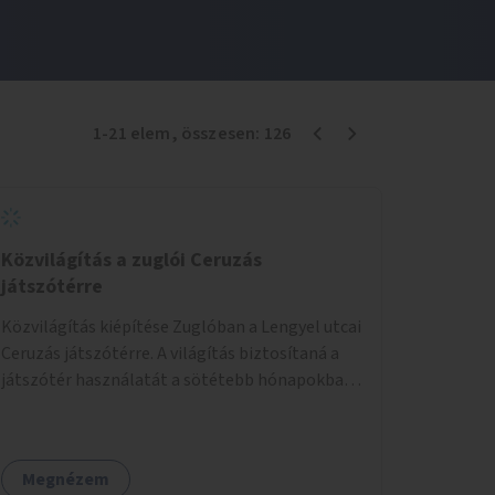
1
-
21
elem
, összesen:
126
Közvilágítás a zuglói Ceruzás
játszótérre
Közvilágítás kiépítése Zuglóban a Lengyel utcai
Ceruzás játszótérre. A világítás biztosítaná a
játszótér használatát a sötétebb hónapokban,
különösen az óvodai és iskolai foglalkozások
utáni időszakban.
Megnézem