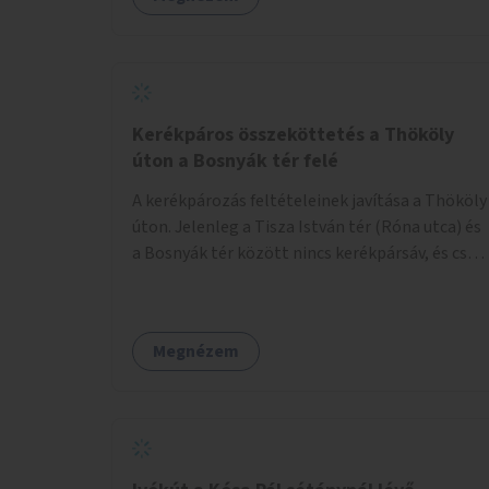
Kerékpáros összeköttetés a Thököly
úton a Bosnyák tér felé
A kerékpározás feltételeinek javítása a Thököly
úton. Jelenleg a Tisza István tér (Róna utca) és
a Bosnyák tér között nincs kerékpársáv, és csak
a most épülő szakaszon folytatódik a Bosnyák
tér után.
Megnézem