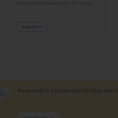
kikapcsolódási lehetőségeket, közvécével,
pelenkázóval.
Megnézem
Ne maradj le a közösségi költségvetés l
Feliratkozás