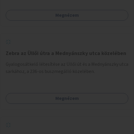
különösen a közúti átvezetések, csúszós szakaszok és
szűkületek javításával, néhány ponton pedig helyszíni
Megnézem
beavatkozással (pl. táblák kihelyezése, hulladékgyűjtők,
akadálymentesítés). Az útvonalak kijelölése és
koncepcióterv-szintű összekötése támogatná a
zöldutakon való közlekedést.
Zebra az Üllői útra a Mednyánszky utca közelében
Gyalogosátkelő létesítése az Üllői út és a Mednyánszky utca
sarkához, a 236-os buszmegálló közelében.
Megnézem