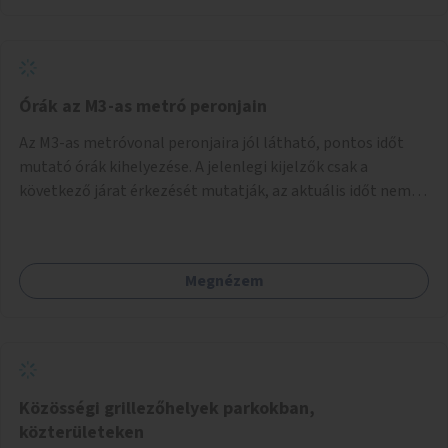
Órák az M3-as metró peronjain
Az M3-as metróvonal peronjaira jól látható, pontos időt
mutató órák kihelyezése. A jelenlegi kijelzők csak a
következő járat érkezését mutatják, az aktuális időt nem.
Az órák a peronokon várakozók tájékozódását segítenék,
ahogyan az más közösségi tereken is bevett gyakorlat.
Megnézem
Közösségi grillezőhelyek parkokban,
közterületeken