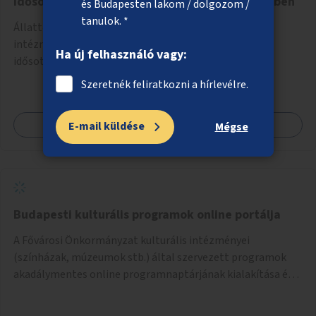
idősotthonokban, egészségügyi intézményekben
és Budapesten lakom / dolgozom /
tanulok. *
Állatterápiás foglalkozások szervezése különböző
intézményekben, például óvodákban, iskolákban,
Ha új felhasználó vagy:
idősotthonokban, egészségügyi intézményekben.
Szeretnék feliratkozni a hírlevélre.
Megnézem
E-mail küldése
Mégse
Budapesti kulturális programok online portálja
A Fővárosi Önkormányzat kulturális intézményei
(színházak, múzeumok stb.) által szervezett programok
akadálymentes online programnaptárjának kialakítása és
működtetése. Átfogó és naprakész tartalommal.