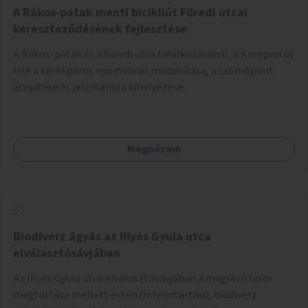
A Rákos-patak menti bicikliút Füredi utcai
kereszteződésének fejlesztése
A Rákos-patak és a Füredi utca találkozásánál, a Kerepesi út
felé a kerékpáros nyomvonal módosítása, a csomópont
átépítése és jelzőlámpa kihelyezése.
Megnézem
Biodiverz ágyás az Illyés Gyula utca
elválasztósávjában
Az Illyés Gyula utca elválasztósávjában a meglévő fasor
megtartása mellett extenzív fenntartású, biodiverz