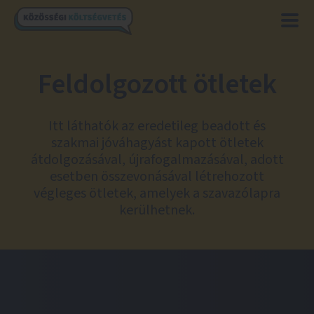
Feldolgozott ötletek
Itt láthatók az eredetileg beadott és
szakmai jóváhagyást kapott ötletek
átdolgozásával, újrafogalmazásával, adott
esetben összevonásával létrehozott
végleges ötletek, amelyek a szavazólapra
kerülhetnek.