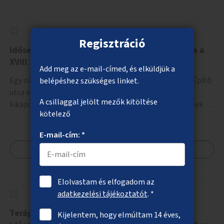
Regisztráció
Idősek és fiatalok szabadidő- és élményparkja a
XVIII. kerületben
Add meg az e-mail-címed, és elküldjük a
Egy olyan közösségi park létrehozása a XVIII. kerületi Építő
belépéshez szükséges linket.
utca környékén, amely egyszerre nyújt sportolási,
A csillaggal jelölt mezők kitöltése
kikapcsolódási lehetőséget az idős emberek, a felnőttek és
kötelező
a gyerekek számára is.
E-mail-cím: *
Megnézem
Elolvastam és elfogadom az
adatkezelési tájékoztatót
. *
Terápiás kutyák óvodákban, iskolákban,
Kijelentem, hogy elmúltam 14 éves,