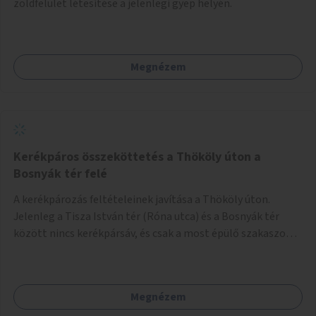
zöldfelület létesítése a jelenlegi gyep helyén.
Megnézem
Kerékpáros összeköttetés a Thököly úton a
Bosnyák tér felé
A kerékpározás feltételeinek javítása a Thököly úton.
Jelenleg a Tisza István tér (Róna utca) és a Bosnyák tér
között nincs kerékpársáv, és csak a most épülő szakaszon
folytatódik a Bosnyák tér után.
Megnézem