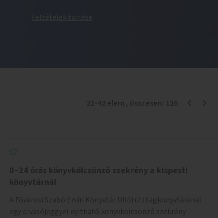
Feltételek törlése
22
-
42
elem
, összesen:
126
0–24 órás könyvkölcsönző szekrény a kispesti
könyvtárnál
A Fővárosi Szabó Ervin Könyvtár Üllői úti tagkönyvtáránál
egy olvasójeggyel nyitható könyvkölcsönző szekrény