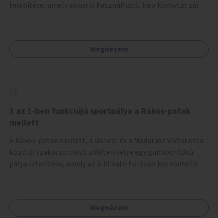
telepítése, amely akkor is használható, ha a könyvtár zárva
van.
Megnézem
3 az 1-ben funkciójú sportpálya a Rákos-patak
mellett
A Rákos-patak mellett, a Göncöl és a Madarász Viktor utca
közötti szakaszon lévő zöldterületre egy gumiborítású
pálya létesítése, amely az állítható hálónak köszönhetően
alkalmas röplabdára, tollaslabdára, illetve lábteniszre is.
Megnézem