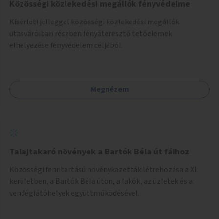
Közösségi közlekedési megállók fényvédelme
Kísérleti jelleggel közösségi közlekedési megállók
utasváróiban részben fényáteresztő tetőelemek
elhelyezése fényvédelem céljából.
Megnézem
Talajtakaró növények a Bartók Béla út fáihoz
Közösségi fenntartású növénykazetták létrehozása a XI.
kerületben, a Bartók Béla úton, a lakók, az üzletek és a
vendéglátóhelyek együttműködésével.