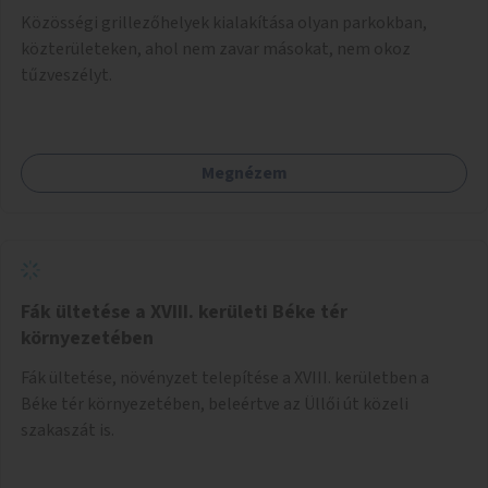
Közösségi grillezőhelyek kialakítása olyan parkokban,
közterületeken, ahol nem zavar másokat, nem okoz
tűzveszélyt.
Megnézem
Fák ültetése a XVIII. kerületi Béke tér
környezetében
Fák ültetése, növényzet telepítése a XVIII. kerületben a
Béke tér környezetében, beleértve az Üllői út közeli
szakaszát is.