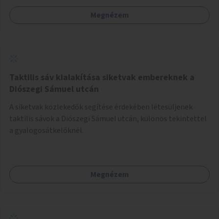
Megnézem
Taktilis sáv kialakítása siketvak embereknek a
Diószegi Sámuel utcán
A siketvak közlekedők segítése érdekében létesüljenek
taktilis sávok a Diószegi Sámuel utcán, különös tekintettel
a gyalogosátkelőknél.
Megnézem