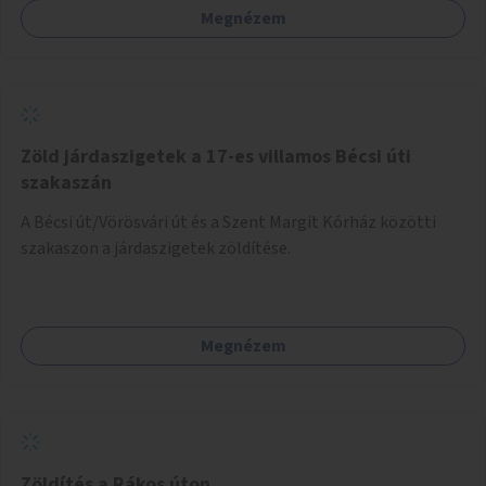
Megnézem
Zöld járdaszigetek a 17-es villamos Bécsi úti
szakaszán
A Bécsi út/Vörösvári út és a Szent Margit Kórház közötti
szakaszon a járdaszigetek zöldítése.
Megnézem
Zöldítés a Rákos úton