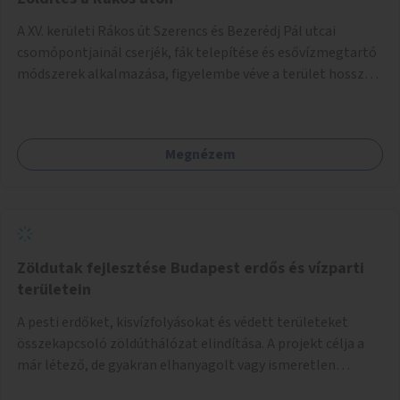
A XV. kerületi Rákos út Szerencs és Bezerédj Pál utcai
csomópontjainál cserjék, fák telepítése és esővízmegtartó
módszerek alkalmazása, figyelembe véve a terület hosszú
távú átalakítási terveit.
Megnézem
Zöldutak fejlesztése Budapest erdős és vízparti
területein
A pesti erdőket, kisvízfolyásokat és védett területeket
összekapcsoló zöldúthálózat elindítása. A projekt célja a
már létező, de gyakran elhanyagolt vagy ismeretlen
ösvények biztonságosabbá és használhatóbbá tétele,