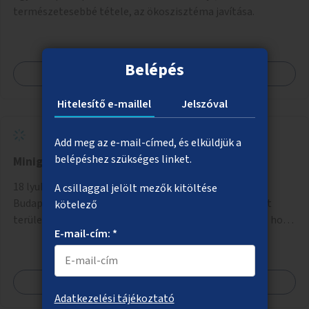
természetesebbé tétele, az ökoszisztéma javítása.
Belépés
Megnézem
Hitelesítő e-maillel
Jelszóval
Add meg az e-mail-címed, és elküldjük a
belépéshez szükséges linket.
Minigolfpálya
18 lyukas professzionális minigolfpálya kialakítása
A csillaggal jelölt mezők kitöltése
Budapest egyik parkjában. Már korábban lebetonozott
kötelező
területen történne a megvalósítás, így biztosítanánk, hogy
E-mail-cím: *
ne vesszen el további zöldfelület.
Megnézem
Adatkezelési tájékoztató