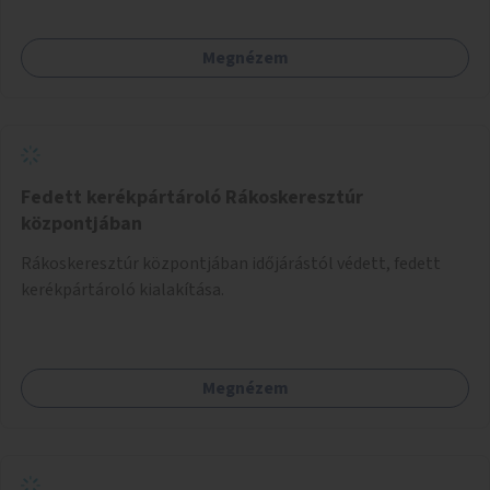
Megnézem
Fedett kerékpártároló Rákoskeresztúr
központjában
Rákoskeresztúr központjában időjárástól védett, fedett
kerékpártároló kialakítása.
Megnézem