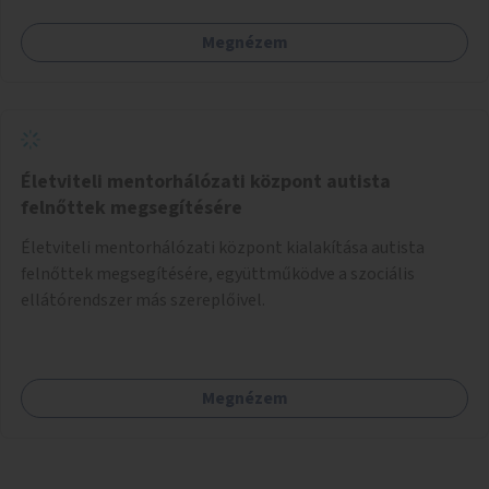
például rajzokkal, kérdésekkel, üzenetküldési lehetőséggel
Megnézem
vagy akciónapokkal – bérleti és közüzemi díjak nélkül, a
jelenlegi elhanyagolt állapot helyett.
Életviteli mentorhálózati központ autista
felnőttek megsegítésére
Életviteli mentorhálózati központ kialakítása autista
felnőttek megsegítésére, együttműködve a szociális
ellátórendszer más szereplőivel.
Megnézem