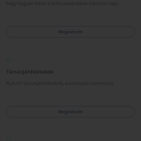
hogy hogyan lehet a hétköznapokban kikerülni vagy
helyettesíteni a kisgyerekek okoseszköz-használatát.
Megnézem
Társasjátékklubok
Nyitott társasjátékklubok, események szervezése.
Megnézem