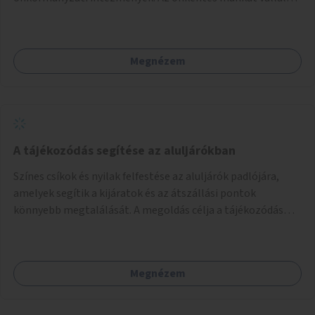
így könnyen kereshetnek helyszín és/vagy intézmény,
illetve a munka jellege alapján, és kapcsolatba tudnak lépni
az önkénteseket fogadó szervezetekkel. Maga az önkéntes
Megnézem
munka már az önkormányzattól függetlenül folyna, az
önkormányzat a weboldal üzemeltetését és
népszerűsítését végezné, amelynek kiemelt része lenne az
adatok naprakészen tartása.
A tájékozódás segítése az aluljárókban
Színes csíkok és nyilak felfestése az aluljárók padlójára,
amelyek segítik a kijáratok és az átszállási pontok
könnyebb megtalálását. A megoldás célja a tájékozódás
egyszerűsítése, különösen a kevésbé gyakran közlekedők és
a turisták számára, nemzetközi jó gyakorlatok alapján.
Megnézem