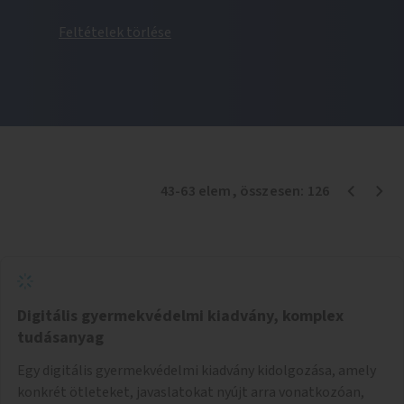
Feltételek törlése
43
-
63
elem
, összesen:
126
Digitális gyermekvédelmi kiadvány, komplex
tudásanyag
Egy digitális gyermekvédelmi kiadvány kidolgozása, amely
konkrét ötleteket, javaslatokat nyújt arra vonatkozóan,