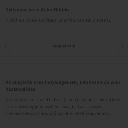
Nyilvános vécé Kelenföldön
Nyilvános vécé kialakítása Kelenföld vasútállomásnál.
Megnézem
Az aluljárók üres helyiségeinek, kirakatainak civil
hasznosítása
Az aluljárók üres üzlethelyiségeiben ingyenes, dekoratív és
interaktív megjelenési lehetőség biztosítása civil
szervezetek számára, a társadalmi felelősségvállalás
jegyében. A cél, hogy közérdekű, segítő tevékenységeket
mutassanak be látványos, gondolatébresztő formában,