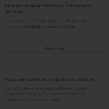
A budai alsó rakpart fásítása a Batthyány tér
közelében
A budai alsó rakpart Batthyány tér előtti parkolófelületén
közösségi tér kialakítása padokkal, fákkal.
Megnézem
Közösségi közlekedési megállók fényvédelme
Kísérleti jelleggel közösségi közlekedési megállók
utasváróiban részben fényáteresztő tetőelemek
elhelyezése fényvédelem céljából.