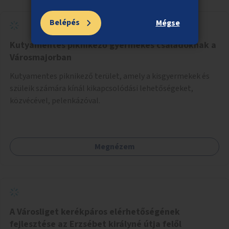
Belépés
Mégse
Kutyamentes piknikező gyermekes családoknak a
Városmajorban
Kutyamentes piknikező terület, amely a kisgyermekek és
szüleik számára kínál kikapcsolódási lehetőségeket,
közvécével, pelenkázóval.
Megnézem
A Városliget kerékpáros elérhetőségének
fejlesztése az Erzsébet királyné útja felől