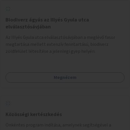
Biodiverz ágyás az Illyés Gyula utca
elválasztósávjában
Az Illyés Gyula utca elválasztósávjában a meglévő fasor
megtartása mellett extenzív fenntartású, biodiverz
zöldfelület létesítése a jelenlegi gyep helyén.
Megnézem
Közösségi kertészkedés
Önkéntes program indítása, amelynek segítségével a