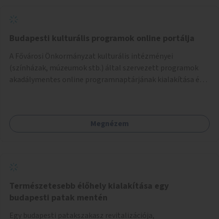
Budapesti kulturális programok online portálja
A Fővárosi Önkormányzat kulturális intézményei
(színházak, múzeumok stb.) által szervezett programok
akadálymentes online programnaptárjának kialakítása és
működtetése. Átfogó és naprakész tartalommal.
Megnézem
Természetesebb élőhely kialakítása egy
budapesti patak mentén
Egy budapesti patakszakasz revitalizációja,