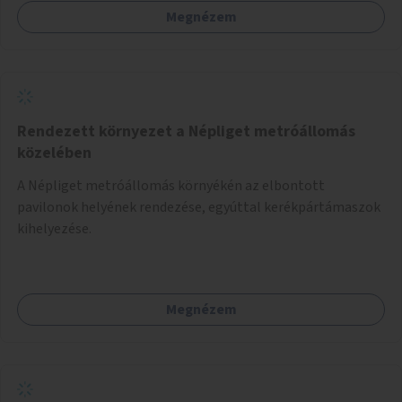
Megnézem
Rendezett környezet a Népliget metróállomás
közelében
A Népliget metróállomás környékén az elbontott
pavilonok helyének rendezése, egyúttal kerékpártámaszok
kihelyezése.
Megnézem