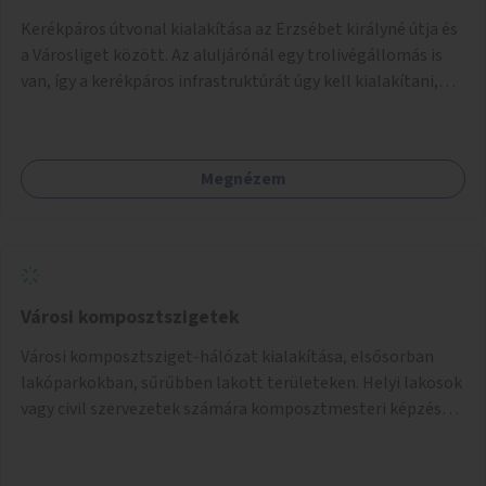
Kerékpáros útvonal kialakítása az Erzsébet királyné útja és
a Városliget között. Az aluljárónál egy trolivégállomás is
van, így a kerékpáros infrastruktúrát úgy kell kialakítani,
hogy biztonságosan lehessen biciklizni a troliforgalom
mellett is. Az útvonal átvezetésre kerülne a Hungária
körúton, majd a Városligetig folytatódna a Hermina utat
Megnézem
keresztezve.
Városi komposztszigetek
Városi komposztsziget-hálózat kialakítása, elsősorban
lakóparkokban, sűrűbben lakott területeken. Helyi lakosok
vagy civil szervezetek számára komposztmesteri képzés
biztosítása, ami lehetővé teszi a komposztszigetek
helyben történő hosszú távú fenntartását.