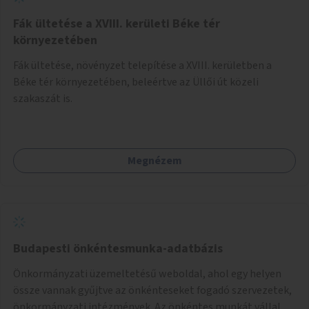
Fák ültetése a XVIII. kerületi Béke tér
környezetében
Fák ültetése, növényzet telepítése a XVIII. kerületben a
Béke tér környezetében, beleértve az Üllői út közeli
szakaszát is.
Megnézem
Budapesti önkéntesmunka-adatbázis
Önkormányzati üzemeltetésű weboldal, ahol egy helyen
össze vannak gyűjtve az önkénteseket fogadó szervezetek,
önkormányzati intézmények. Az önkéntes munkát vállalók