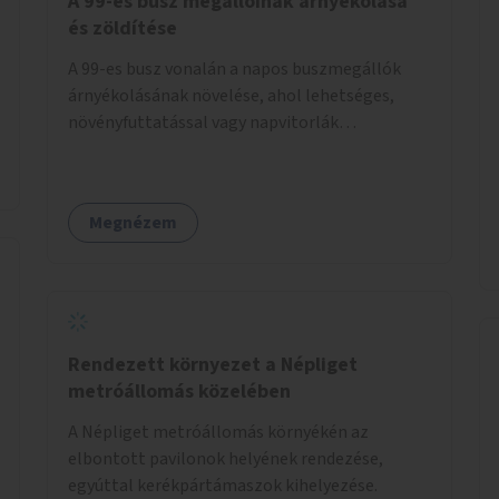
A 99-es busz megállóinak árnyékolása
fenntartásán keresztül.
és zöldítése
A 99-es busz vonalán a napos buszmegállók
árnyékolásának növelése, ahol lehetséges,
növényfuttatással vagy napvitorlák
telepítésével. A projekt pilot jelleggel
valósulna meg, a helyszíni adottságok
figyelembevételével.
Megnézem
Rendezett környezet a Népliget
metróállomás közelében
A Népliget metróállomás környékén az
elbontott pavilonok helyének rendezése,
egyúttal kerékpártámaszok kihelyezése.