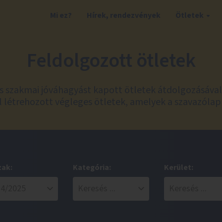
Mi ez?
Hírek, rendezvények
Ötletek
Feldolgozott ötletek
és szakmai jóváhagyást kapott ötletek átdolgozásáva
 létrehozott végleges ötletek, amelyek a szavazólap
zak:
Kategória:
Kerület: