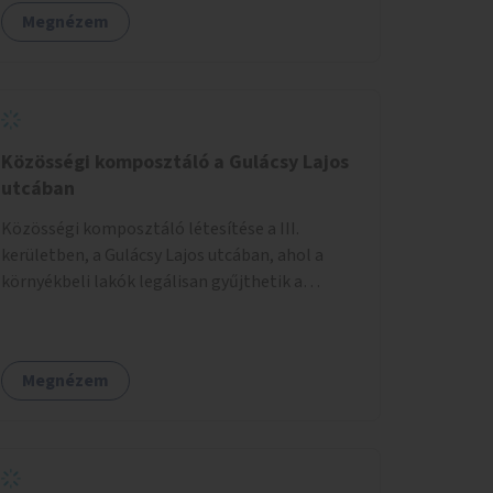
Megnézem
Közösségi komposztáló a Gulácsy Lajos
utcában
Közösségi komposztáló létesítése a III.
kerületben, a Gulácsy Lajos utcában, ahol a
környékbeli lakók legálisan gyűjthetik a
zöldhulladékot (pl. zöldség- vagy gyümölcshéj,
letört gallyak, falevelek), akár aprítási
lehetőséggel is. A fenntartható működés
Megnézem
érdekében a lakosok számára
komposztmesteri képzést is biztosítunk. A
komposztáló csak akkor valósulhat meg, ha
létrejön egy helyi fenntartó közösség, amely
vállalja a működtetést és a felügyeletet.