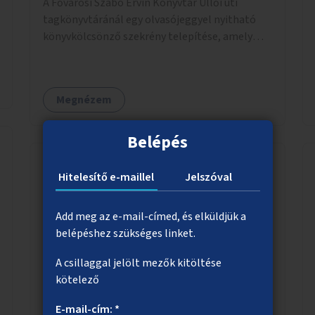
A Fővárosi Szabó Ervin Könyvtár Üllői úti
tagkönyvtáránál egy olvasójeggyel nyitható
könyvkölcsönző szekrény telepítése, amely
akkor is használható, ha a könyvtár zárva van.
Megnézem
Belépés
Hitelesítő e-maillel
Jelszóval
Elektromos járművek nehezen mozgó
látogatóknak az Új köztemetőben
Add meg az e-mail-címed, és elküldjük a
Az Új köztemető területén elektromos
belépéshez szükséges linket.
járművek (pl. riksa vagy golfkocsi) biztosítása
A csillaggal jelölt mezők kitöltése
nehezen mozgó vagy mozgásukban
kötelező
korlátozott látogatók számára. A járművek a
temetőkapu és a megadott sírhely között
E-mail-cím: *