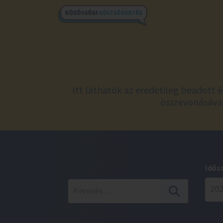
Itt láthatók az eredetileg beadott 
összevonásával
Idős