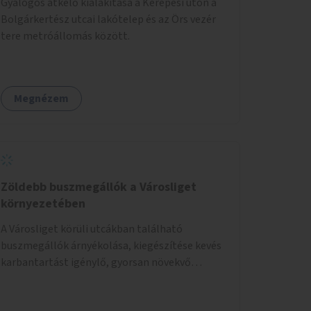
Gyalogos átkelő kialakítása a Kerepesi úton a
Bolgárkertész utcai lakótelep és az Örs vezér
tere metróállomás között.
Megnézem
Zöldebb buszmegállók a Városliget
környezetében
A Városliget körüli utcákban található
buszmegállók árnyékolása, kiegészítése kevés
karbantartást igénylő, gyorsan növekvő
zöldnövényzettel.