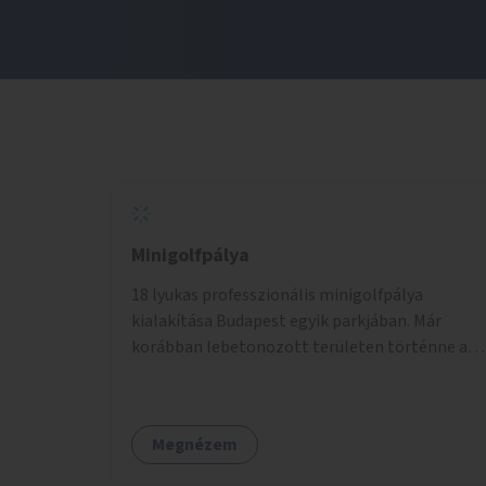
Minigolfpálya
18 lyukas professzionális minigolfpálya
kialakítása Budapest egyik parkjában. Már
korábban lebetonozott területen történne a
megvalósítás, így biztosítanánk, hogy ne
vesszen el további zöldfelület.
Megnézem