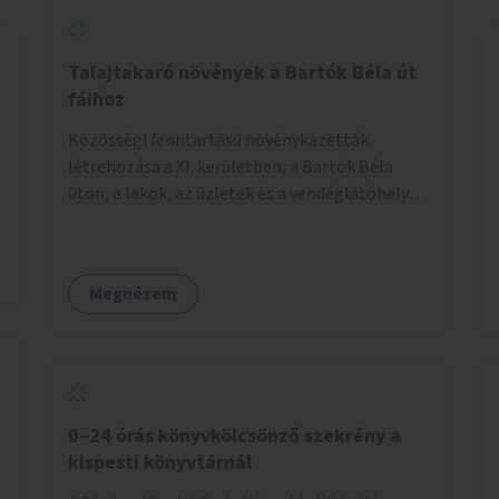
Talajtakaró növények a Bartók Béla út
fáihoz
Közösségi fenntartású növénykazetták
létrehozása a XI. kerületben, a Bartók Béla
úton, a lakók, az üzletek és a vendéglátóhelyek
együttműködésével.
Megnézem
0–24 órás könyvkölcsönző szekrény a
kispesti könyvtárnál