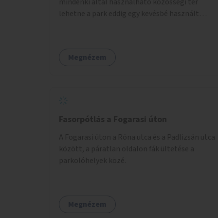
mindenki által használható közösségi tér
lehetne a park eddig egy kevésbé használt
részén. A játék egyszerre nyújtana lehetőséget
kikapcsolódásra, társasági élményre és
sportolásra – generációkon átívelően, akár
Megnézem
mozgásukban korlátozott, autizmussal vagy
demenciával élő emberek számára is.
Fasorpótlás a Fogarasi úton
A Fogarasi úton a Róna utca és a Padlizsán utca
között, a páratlan oldalon fák ültetése a
parkolóhelyek közé.
Megnézem