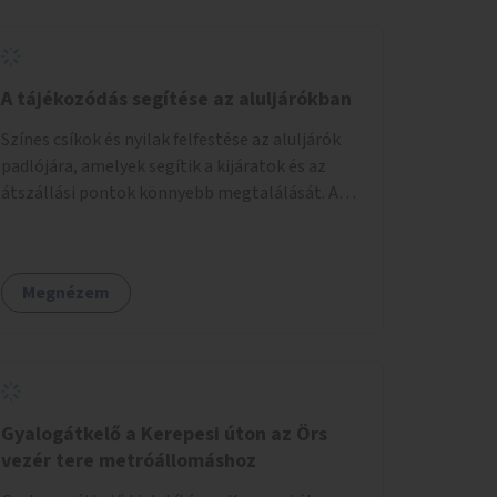
A tájékozódás segítése az aluljárókban
Színes csíkok és nyilak felfestése az aluljárók
padlójára, amelyek segítik a kijáratok és az
átszállási pontok könnyebb megtalálását. A
megoldás célja a tájékozódás egyszerűsítése,
különösen a kevésbé gyakran közlekedők és a
turisták számára, nemzetközi jó gyakorlatok
Megnézem
alapján.
Gyalogátkelő a Kerepesi úton az Örs
vezér tere metróállomáshoz