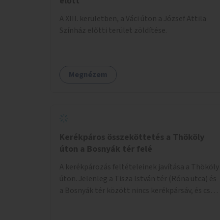
előtt
A XIII. kerületben, a Váci úton a József Attila
Színház előtti terület zöldítése.
Megnézem
Kerékpáros összeköttetés a Thököly
úton a Bosnyák tér felé
A kerékpározás feltételeinek javítása a Thököly
úton. Jelenleg a Tisza István tér (Róna utca) és
a Bosnyák tér között nincs kerékpársáv, és csak
a most épülő szakaszon folytatódik a Bosnyák
tér után.