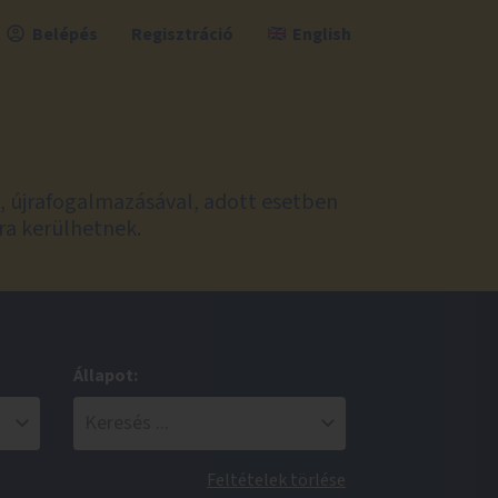
Belépés
Regisztráció
English
l, újrafogalmazásával, adott esetben
ra kerülhetnek.
Állapot:
Feltételek törlése