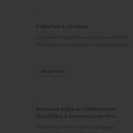
Esőkertek a városban
A csapadék megtartására alkalmas esőkertek
létrehozása jelenleg burkolt területek helyén.
Megnézem
Pétanque-pálya és találkozópont
kialakítása a Gesztenyés kertben
A Gesztenyés kerti pétanque-pálya egy