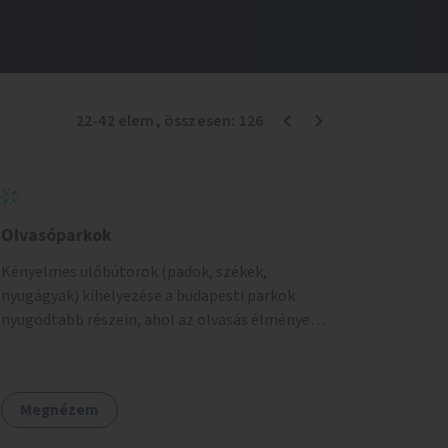
22
-
42
elem
, összesen:
126
Olvasóparkok
Kényelmes ülőbútorok (padok, székek,
nyugágyak) kihelyezése a budapesti parkok
nyugodtabb részein, ahol az olvasás élménye
kellemes környezetben, természetes fény
mellett valósulhat meg. Árnyékolással,
valamint könyvcserepolcokkal kiegészítve ezek
Megnézem
a terek lehetőséget adnának a kikapcsolódásra,
az olvasás népszerűsítésére.