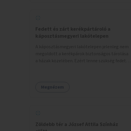
Fedett és zárt kerékpártároló a
káposztásmegyeri lakótelepen
A káposztásmegyeri lakótelepen jelenleg nem
megoldott a kerékpárok biztonságos tárolása
a házak közelében. Ezért lenne szükség fedett,
zárható, közösen használható kerékpártárolók
kialakítására, amelyek védelmet nyújtanak az
időjárás viszontagságaival szemben.
Megnézem
Zöldebb tér a József Attila Színház