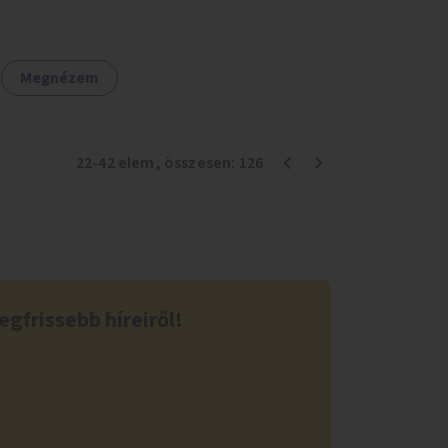
élővilágának helyreállítása ökológiai szakértők
bevonásával.
Megnézem
22
-
42
elem
, összesen:
126
egfrissebb híreiről!