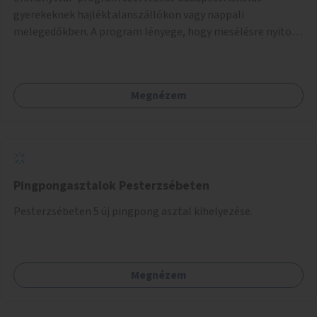
gyerekeknek hajléktalanszállókon vagy nappali
melegedőkben. A program lényege, hogy mesélésre nyitott
hajléktalan emberek a személyes történeteiket osztják
meg egy biztonságos, nyugodt környezetben. A diákok
szabadon választhatnak, hogy kihez szeretnének odamenni
Megnézem
beszélgetni, kérdéseket feltenni – ezáltal közvetlen
kapcsolat alakulhat ki.
Pingpongasztalok Pesterzsébeten
Pesterzsébeten 5 új pingpong asztal kihelyezése.
Megnézem