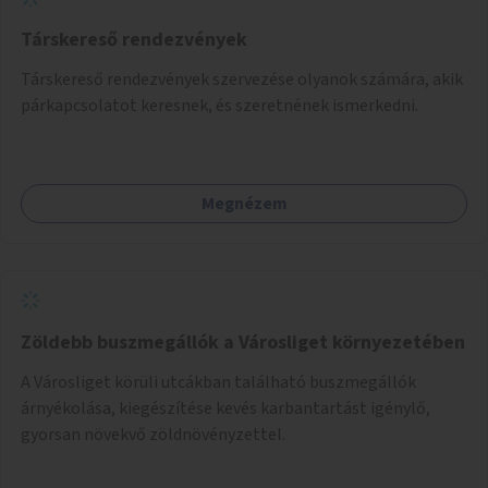
Társkereső rendezvények
Társkereső rendezvények szervezése olyanok számára, akik
párkapcsolatot keresnek, és szeretnének ismerkedni.
Megnézem
Zöldebb buszmegállók a Városliget környezetében
A Városliget körüli utcákban található buszmegállók
árnyékolása, kiegészítése kevés karbantartást igénylő,
gyorsan növekvő zöldnövényzettel.