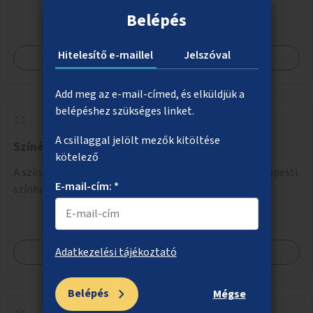
Belépés
Hitelesítő e-maillel
Jelszóval
Megnézem
Add meg az e-mail-címed, és elküldjük a
belépéshez szükséges linket.
A csillaggal jelölt mezők kitöltése
Színészhangok a 4-es, 6-os villamosokon
kötelező
A színház világnapján a 4-es, 6-os villamosokon a budapesti
E-mail-cím: *
színházak színészei mondják be az állomások nevét.
Megnézem
Adatkezelési tájékoztató
Belépés
Mégse