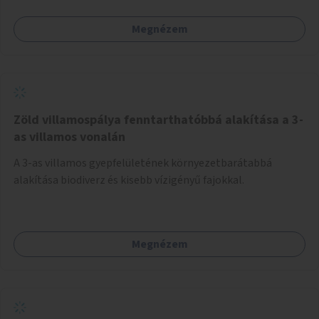
Megnézem
Zöld villamospálya fenntarthatóbbá alakítása a 3-
as villamos vonalán
A 3-as villamos gyepfelületének környezetbarátabbá
alakítása biodiverz és kisebb vízigényű fajokkal.
Megnézem