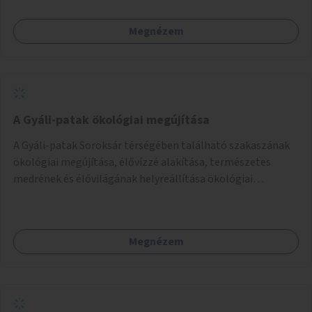
Megnézem
A Gyáli-patak ökológiai megújítása
A Gyáli-patak Soroksár térségében található szakaszának
ökológiai megújítása, élővízzé alakítása, természetes
medrének és élővilágának helyreállítása ökológiai
szakértők bevonásával.
Megnézem