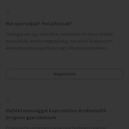
Hol sportoljak? Hol játsszak?
Támogassuk egy interaktív, kereshető térképes felület
működését, amely megmutatja, hol lehet Budapesten
alkalomszerűen sportolni vagy játszani klubokban,
közösségi terekben vagy nyilvános pályákon. A felhasználó
például könnyen megtudhatja, hol tud a környékén jógázni,
bridzsezni, biliárdozni vagy társasjátékozni, és azt is, hogy
Megnézem
ezek mikor érhetők el. A projekt célja, hogy átláthatóvá és
könnyen elérhetővé tegye a város közösségi sport- és
játéklehetőségeit bárki számára, egy már meglévő,
fejlesztett megoldás fenntartásán keresztül.
Hajléktalansággal kapcsolatos érzékenyítő
program gyerekeknek
Élőkönyvtár-program szervezése budapesti iskolás