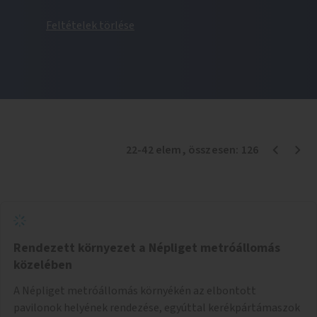
Feltételek törlése
22
-
42
elem
, összesen:
126
Rendezett környezet a Népliget metróállomás
közelében
A Népliget metróállomás környékén az elbontott
pavilonok helyének rendezése, egyúttal kerékpártámaszok