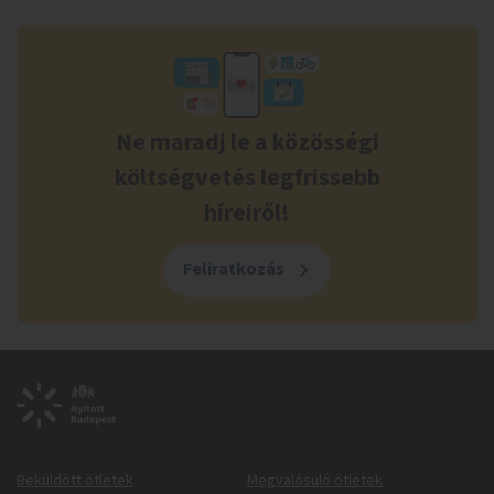
Ne maradj le a közösségi
költségvetés legfrissebb
híreiről!
Feliratkozás
Beküldött ötletek
Megvalósuló ötletek