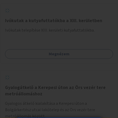
Ivókutak a kutyafuttatókba a XIII. kerületben
Ivókutak telepítése XIII. kerületi kutyafuttatókba.
Megnézem
Gyalogátkelő a Kerepesi úton az Örs vezér tere
metróállomáshoz
Gyalogos átkelő kialakítása a Kerepesi úton a
Bolgárkertész utcai lakótelep és az Örs vezér tere
metróállomás között.