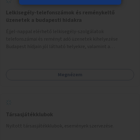
Lelkisegély-telefonszámok és reménykeltő
üzenetek a budapesti hidakra
Éjjel-nappal elérhető lelkisegély-szolgálatok
telefonszámai és reményt adó üzenetek kihelyezése
Budapest hídjain jól látható helyekre, valamint a
lelkisegély-vonalakat fenntartó szervezetek támogatása,
hogy legyen kapacitásuk a növekvő számú hívások
fogadására.
Megnézem
Társasjátékklubok
Nyitott társasjátékklubok, események szervezése.