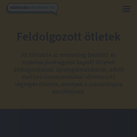
Feldolgozott ötletek
Itt láthatók az eredetileg beadott és
szakmai jóváhagyást kapott ötletek
átdolgozásával, újrafogalmazásával, adott
esetben összevonásával létrehozott
végleges ötletek, amelyek a szavazólapra
kerülhetnek.