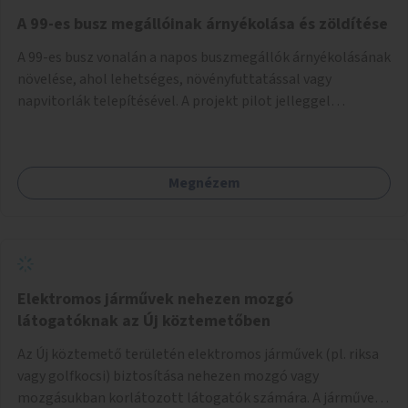
A 99-es busz megállóinak árnyékolása és zöldítése
A 99-es busz vonalán a napos buszmegállók árnyékolásának
növelése, ahol lehetséges, növényfuttatással vagy
napvitorlák telepítésével. A projekt pilot jelleggel
valósulna meg, a helyszíni adottságok figyelembevételével.
Megnézem
Elektromos járművek nehezen mozgó
látogatóknak az Új köztemetőben
Az Új köztemető területén elektromos járművek (pl. riksa
vagy golfkocsi) biztosítása nehezen mozgó vagy
mozgásukban korlátozott látogatók számára. A járművek