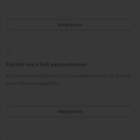
a temetőkapu és a megadott sírhely között közlekednének.
Megnézem
Köztéri óra a Déli pályaudvarnál
Köztéri óra telepítése a Déli pályaudvar mellett az Alkotás
utcai villamosmegállóba.
Megnézem