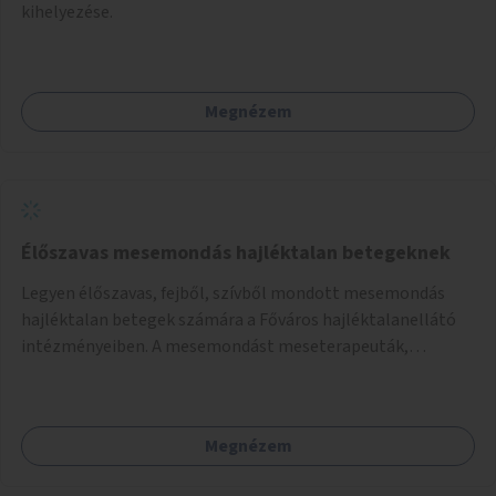
kihelyezése.
Megnézem
Élőszavas mesemondás hajléktalan betegeknek
Legyen élőszavas, fejből, szívből mondott mesemondás
hajléktalan betegek számára a Főváros hajléktalanellátó
intézményeiben. A mesemondást meseterapeuták,
művészetterapeuták, mesemondó végzettségű emberek
végeznék.
Megnézem