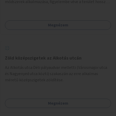
módszerek alkalmazása, figyelembe véve a terület hosszú
távú átalakítási terveit.
Megnézem
Zöld középszigetek az Alkotás utcán
Az Alkotás utca Déli pályaudvar melletti (Városmajor utca
és Nagyenyed utca közti) szakaszán az erre alkalmas
méretű középszigetek zöldítése.
Megnézem