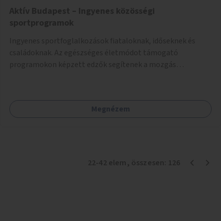
Aktív Budapest – Ingyenes közösségi
sportprogramok
Ingyenes sportfoglalkozások fiataloknak, időseknek és
családoknak. Az egészséges életmódot támogató
programokon képzett edzők segítenek a mozgás
örömének megtalálásában különféle mozgásformákon
keresztül (pl. jóga, vízi torna, aerobik, csikung).
Megnézem
22
-
42
elem
, összesen:
126