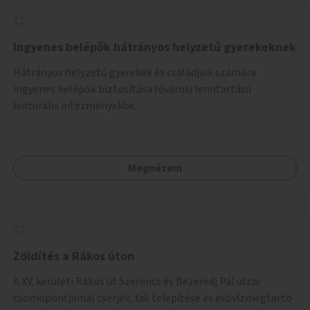
Ingyenes belépők hátrányos helyzetű gyerekeknek
Hátrányos helyzetű gyerekek és családjaik számára
ingyenes belépők biztosítása fővárosi fenntartású
kulturális intézményekbe.
Megnézem
Zöldítés a Rákos úton
A XV. kerületi Rákos út Szerencs és Bezerédj Pál utcai
csomópontjainál cserjék, fák telepítése és esővízmegtartó