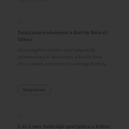
Talajtakaró növények a Bartók Béla út
fáihoz
Közösségi fenntartású növénykazetták
létrehozása a XI. kerületben, a Bartók Béla
úton, a lakók, az üzletek és a vendéglátóhelyek
együttműködésével.
Megnézem
3 az 1-ben funkciójú sportpálya a Rákos-