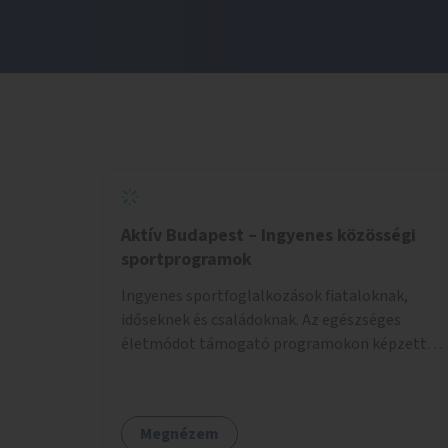
Aktív Budapest – Ingyenes közösségi
sportprogramok
Ingyenes sportfoglalkozások fiataloknak,
időseknek és családoknak. Az egészséges
életmódot támogató programokon képzett
edzők segítenek a mozgás örömének
megtalálásában különféle mozgásformákon
keresztül (pl. jóga, vízi torna, aerobik, csikung).
Megnézem