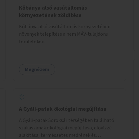
Kőbánya alsó vasútállomás
környezetének zöldítése
Kőbánya alsó vasútállomás környezetében
növények telepítése a nem MÁV-tulajdonú
területeken.
Megnézem
A Gyáli-patak ökológiai megújítása
A Gyáli-patak Soroksár térségében található
szakaszának ökológiai megújítása, élővízzé
alakítása, természetes medrének és