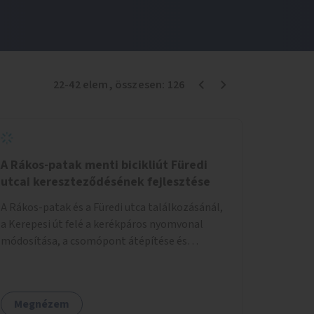
22
-
42
elem
, összesen:
126
A Rákos-patak menti bicikliút Füredi
utcai kereszteződésének fejlesztése
A Rákos-patak és a Füredi utca találkozásánál,
a Kerepesi út felé a kerékpáros nyomvonal
módosítása, a csomópont átépítése és
jelzőlámpa kihelyezése.
Megnézem