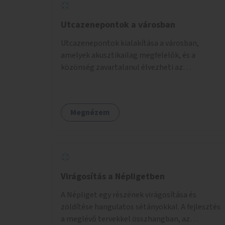
Utcazenepontok a városban
Utcazenepontok kialakítása a városban,
amelyek akusztikailag megfelelők, és a
közönség zavartalanul élvezheti az
előadásokat. A zenészek egy időpontfoglalón
jelentkezhetnek be fellépni.
Megnézem
Virágosítás a Népligetben
A Népliget egy részének virágosítása és
zöldítése hangulatos sétányokkal. A fejlesztés
a meglévő tervekkel összhangban, az