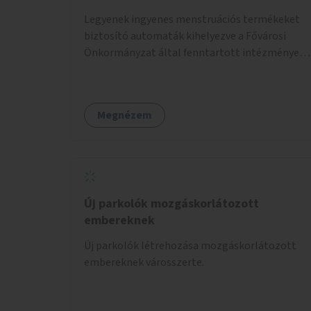
Legyenek ingyenes menstruációs termékeket
biztosító automaták kihelyezve a Fővárosi
Önkormányzat által fenntartott intézmények
mosdóiban és nyilvános illemhelyeken.
Megnézem
Új parkolók mozgáskorlátozott
embereknek
Új parkolók létrehozása mozgáskorlátozott
embereknek városszerte.