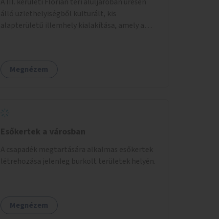
A III. kerületi Flórián téri aluljáróban üresen
álló üzlethelyiségből kulturált, kis
alapterületű illemhely kialakítása, amely a
Flórián téren áthaladó közönséget szolgálná
ki.
Megnézem
Esőkertek a városban
A csapadék megtartására alkalmas esőkertek
létrehozása jelenleg burkolt területek helyén.
Megnézem