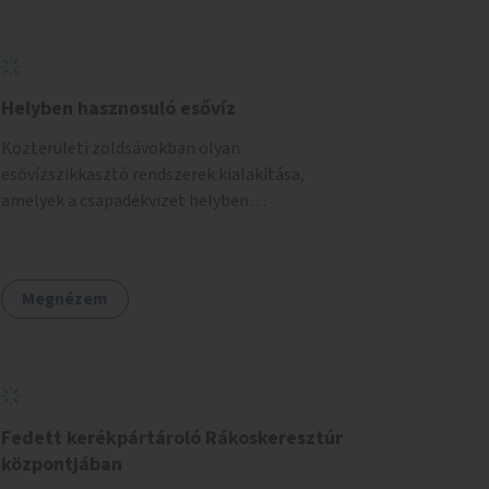
Helyben hasznosuló esővíz
Közterületi zöldsávokban olyan
esővízszikkasztó rendszerek kialakítása,
amelyek a csapadékvizet helyben
elszikkasztják, egyúttal lehetőséget adnak
növényzet telepítésére is.
Megnézem
Fedett kerékpártároló Rákoskeresztúr
központjában