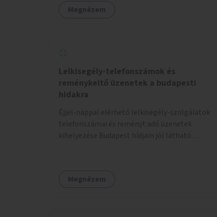
Megnézem
Lelkisegély-telefonszámok és
reménykeltő üzenetek a budapesti
hidakra
Éjjel-nappal elérhető lelkisegély-szolgálatok
telefonszámai és reményt adó üzenetek
kihelyezése Budapest hídjain jól látható
helyekre, valamint a lelkisegély-vonalakat
fenntartó szervezetek támogatása, hogy
legyen kapacitásuk a növekvő számú hívások
Megnézem
fogadására.