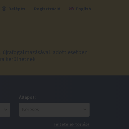
Belépés
Regisztráció
English
l, újrafogalmazásával, adott esetben
ra kerülhetnek.
Állapot:
Feltételek törlése