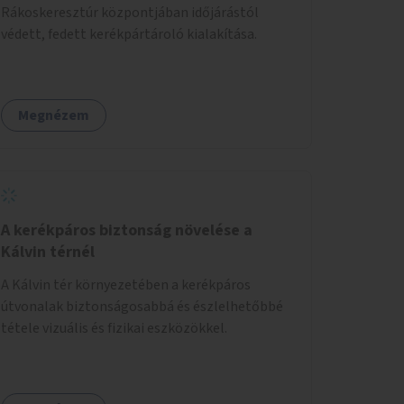
Rákoskeresztúr központjában időjárástól
védett, fedett kerékpártároló kialakítása.
Megnézem
A kerékpáros biztonság növelése a
Kálvin térnél
A Kálvin tér környezetében a kerékpáros
útvonalak biztonságosabbá és észlelhetőbbé
tétele vizuális és fizikai eszközökkel.