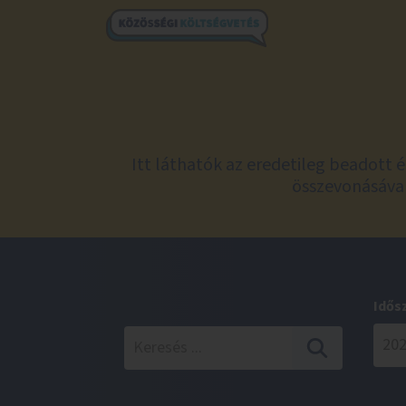
Itt láthatók az eredetileg beadott 
összevonásával
Idős