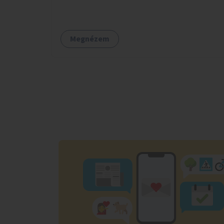
angolkert jellegű jövőképhez illeszkedve
valósulhat meg.
Megnézem