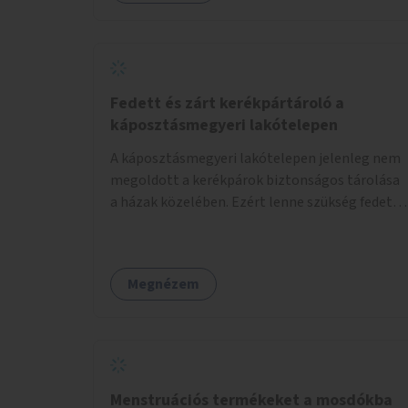
Fedett és zárt kerékpártároló a
káposztásmegyeri lakótelepen
A káposztásmegyeri lakótelepen jelenleg nem
megoldott a kerékpárok biztonságos tárolása
a házak közelében. Ezért lenne szükség fedett,
zárható, közösen használható kerékpártárolók
kialakítására, amelyek védelmet nyújtanak az
időjárás viszontagságaival szemben.
Megnézem
Menstruációs termékeket a mosdókba