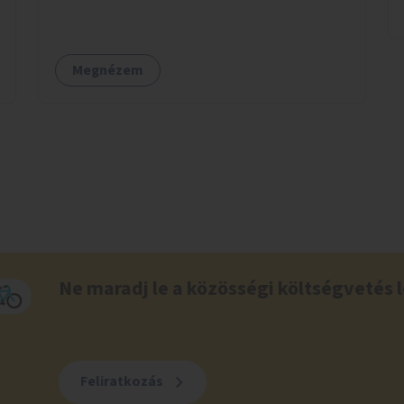
élővilágának helyreállítása ökológiai szakértők
bevonásával.
Megnézem
Ne maradj le a közösségi költségvetés l
Feliratkozás