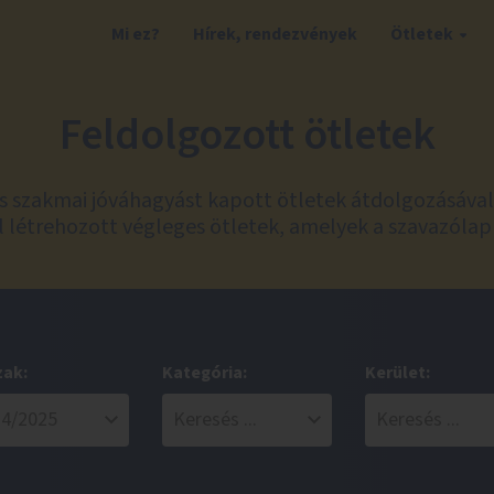
Mi ez?
Hírek, rendezvények
Ötletek
Feldolgozott ötletek
és szakmai jóváhagyást kapott ötletek átdolgozásáva
 létrehozott végleges ötletek, amelyek a szavazólap
zak:
Kategória:
Kerület: