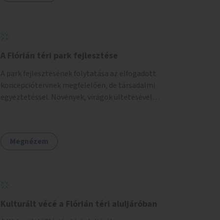
A Flórián téri park fejlesztése
A park fejlesztésének folytatása az elfogadott
koncepciótervnek megfelelően, de társadalmi
egyeztetéssel. Növények, virágok ültetésével, a
sétány felújításával, természetes burkolatú
futókör létrehozásával sokat javulhatna a park
minősége.
Megnézem
Kulturált vécé a Flórián téri aluljáróban