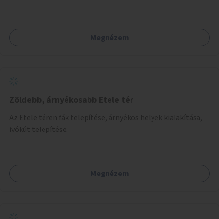
telepítésére is.
Megnézem
Zöldebb, árnyékosabb Etele tér
Az Etele téren fák telepítése, árnyékos helyek kialakítása,
ivókút telepítése.
Megnézem