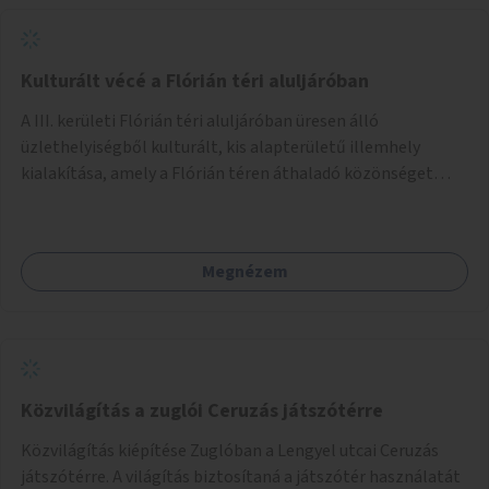
Kulturált vécé a Flórián téri aluljáróban
A III. kerületi Flórián téri aluljáróban üresen álló
üzlethelyiségből kulturált, kis alapterületű illemhely
kialakítása, amely a Flórián téren áthaladó közönséget
szolgálná ki.
Megnézem
Közvilágítás a zuglói Ceruzás játszótérre
Közvilágítás kiépítése Zuglóban a Lengyel utcai Ceruzás
játszótérre. A világítás biztosítaná a játszótér használatát