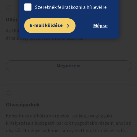
Szeretnék feliratkozni a hírlevélre.
Üllői úti gyalogosátkelő a Rába utcánál
E-mail küldése
Mégse
Az Üllői út pestszentlőrinci szakaszán új gyalogos-
átkelőhely létesítése a Rába utcánál.
Megnézem
Olvasóparkok
Kényelmes ülőbútorok (padok, székek, nyugágyak)
kihelyezése a budapesti parkok nyugodtabb részein, ahol az
olvasás élménye kellemes környezetben, természetes fény