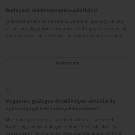
Budapesti önkéntesmunka-adatbázis
Önkormányzati üzemeltetésű weboldal, ahol egy helyen
össze vannak gyűjtve az önkénteseket fogadó szervezetek,
önkormányzati intézmények. Az önkéntes munkát vállalók
így könnyen kereshetnek helyszín és/vagy intézmény,
illetve a munka jellege alapján, és kapcsolatba tudnak lépni
az önkénteseket fogadó szervezetekkel. Maga az önkéntes
Megnézem
munka már az önkormányzattól függetlenül folyna, az
önkormányzat a weboldal üzemeltetését és
népszerűsítését végezné, amelynek kiemelt része lenne az
adatok naprakészen tartása.
Megemelt gyalogos-átkelőhelyek oktatási és
egészségügyi intézmények közelében
Megemelt gyalogos-átkelőhelyek telepítése kiemelt
fontosságú helyszínek, gyermeknevelési, -oktatási és
egészségügyi intézmények közelében Budapest különböző