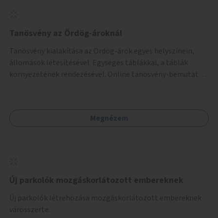
Tanösvény az Ördög-ároknál
Tanösvény kialakítása az Ördög-árok egyes helyszínein,
állomások létesítésével. Egységes táblákkal, a táblák
környezetének rendezésével. Online tanösvény-bemutató
felület kialakítása.
Megnézem
Új parkolók mozgáskorlátozott embereknek
Új parkolók létrehozása mozgáskorlátozott embereknek
városszerte.