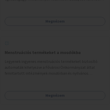
pontjain, 7–12 helyszínen.
Megnézem
Menstruációs termékeket a mosdókba
Legyenek ingyenes menstruációs termékeket biztosító
automaták kihelyezve a Fővárosi Önkormányzat által
fenntartott intézmények mosdóiban és nyilvános
illemhelyeken.
Megnézem