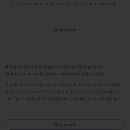
a sötétebb hónapokban, különösen az óvodai és iskolai
foglalkozások utáni időszakban.
Megnézem
A Városliget kerékpáros elérhetőségének
fejlesztése az Erzsébet királyné útja felől
Kerékpáros útvonal kialakítása az Erzsébet királyné útja és
a Városliget között. Az aluljárónál egy trolivégállomás is
van, így a kerékpáros infrastruktúrát úgy kell kialakítani,
hogy biztonságosan lehessen biciklizni a troliforgalom
mellett is. Az útvonal átvezetésre kerülne a Hungária
körúton, majd a Városligetig folytatódna a Hermina utat
Megnézem
keresztezve.