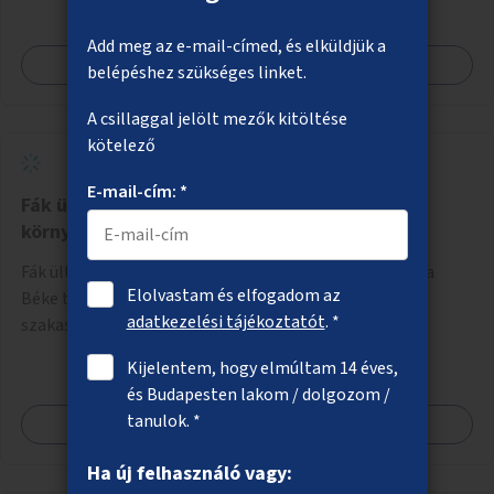
Add meg az e-mail-címed, és elküldjük a
Megnézem
belépéshez szükséges linket.
A csillaggal jelölt mezők kitöltése
kötelező
E-mail-cím: *
Fák ültetése a XVIII. kerületi Béke tér
környezetében
Fák ültetése, növényzet telepítése a XVIII. kerületben a
Elolvastam és elfogadom az
Béke tér környezetében, beleértve az Üllői út közeli
adatkezelési tájékoztatót
. *
szakaszát is.
Kijelentem, hogy elmúltam 14 éves,
és Budapesten lakom / dolgozom /
tanulok. *
Megnézem
Ha új felhasználó vagy: