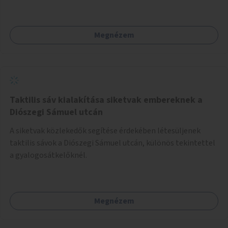
mellett valósulhat meg. Árnyékolással, valamint
könyvcserepolcokkal kiegészítve ezek a terek lehetőséget
adnának a kikapcsolódásra, az olvasás népszerűsítésére.
Megnézem
Taktilis sáv kialakítása siketvak embereknek a
Diószegi Sámuel utcán
A siketvak közlekedők segítése érdekében létesüljenek
taktilis sávok a Diószegi Sámuel utcán, különös tekintettel
a gyalogosátkelőknél.
Megnézem