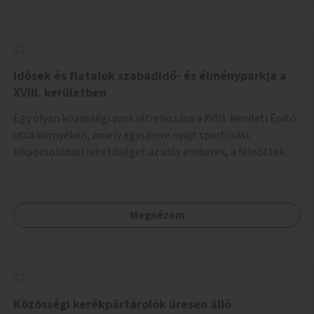
Idősek és fiatalok szabadidő- és élményparkja a
XVIII. kerületben
Egy olyan közösségi park létrehozása a XVIII. kerületi Építő
utca környékén, amely egyszerre nyújt sportolási,
kikapcsolódási lehetőséget az idős emberek, a felnőttek és
a gyerekek számára is.
Megnézem
Közösségi kerékpártárolók üresen álló