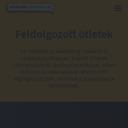
Feldolgozott ötletek
Itt láthatók az eredetileg beadott és
szakmai jóváhagyást kapott ötletek
átdolgozásával, újrafogalmazásával, adott
esetben összevonásával létrehozott
végleges ötletek, amelyek a szavazólapra
kerülhetnek.