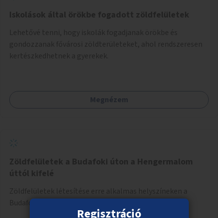
Iskolások által örökbe fogadott zöldfelületek
Lehetővé tenni, hogy iskolák fogadjanak örökbe és
gondozzanak fővárosi zöldterületeket, ahol rendszeresen
kertészkedhetnek a gyerekek.
Megnézem
Zöldfelületek a Budafoki úton a Hengermalom
úttól kifelé
Zöldfelületek létesítése erre alkalmas helyszíneken a
Budafoki úton a Hengermalom úttól kifelé.
Regisztráció