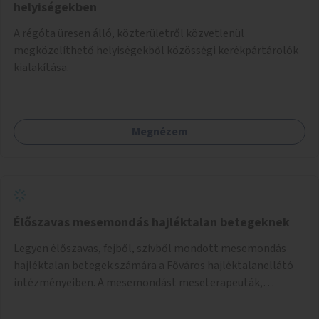
helyiségekben
A régóta üresen álló, közterületről közvetlenül
megközelíthető helyiségekből közösségi kerékpártárolók
kialakítása.
Megnézem
Élőszavas mesemondás hajléktalan betegeknek
Legyen élőszavas, fejből, szívből mondott mesemondás
hajléktalan betegek számára a Főváros hajléktalanellátó
intézményeiben. A mesemondást meseterapeuták,
művészetterapeuták, mesemondó végzettségű emberek
végeznék.