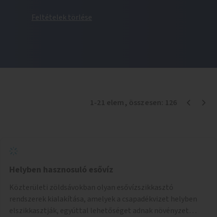
Feltételek törlése
1
-
21
elem
, összesen:
126
Helyben hasznosuló esővíz
Közterületi zöldsávokban olyan esővízszikkasztó
rendszerek kialakítása, amelyek a csapadékvizet helyben
elszikkasztják, egyúttal lehetőséget adnak növényzet