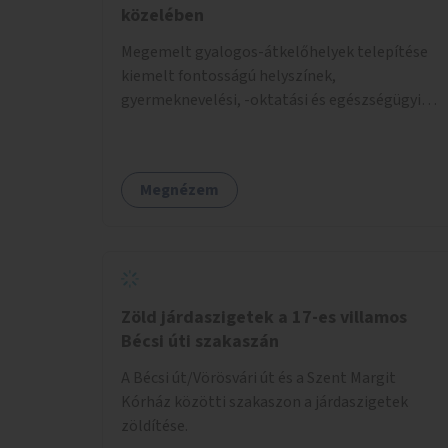
közelében
Megemelt gyalogos-átkelőhelyek telepítése
kiemelt fontosságú helyszínek,
gyermeknevelési, -oktatási és egészségügyi
intézmények közelében Budapest különböző
pontjain, 7–12 helyszínen.
Megnézem
Zöld járdaszigetek a 17-es villamos
Bécsi úti szakaszán
A Bécsi út/Vörösvári út és a Szent Margit
Kórház közötti szakaszon a járdaszigetek
zöldítése.