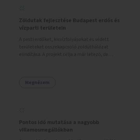
Zöldutak fejlesztése Budapest erdős és
vízparti területein
A pesti erdőket, kisvízfolyásokat és védett
területeket összekapcsoló zöldúthálózat
elindítása. A projekt célja a már létező, de
gyakran elhanyagolt vagy ismeretlen ösvények
biztonságosabbá és használhatóbbá tétele,
különösen a közúti átvezetések, csúszós
Megnézem
szakaszok és szűkületek javításával, néhány
ponton pedig helyszíni beavatkozással (pl.
táblák kihelyezése, hulladékgyűjtők,
akadálymentesítés). Az útvonalak kijelölése és
koncepcióterv-szintű összekötése támogatná
a zöldutakon való közlekedést.
Pontos idő mutatása a nagyobb
villamosmegállókban