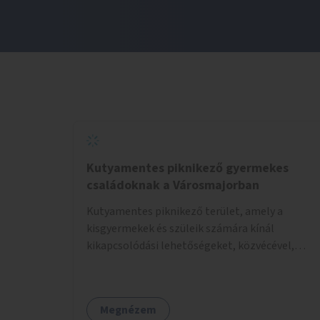
Kutyamentes piknikező gyermekes
családoknak a Városmajorban
Kutyamentes piknikező terület, amely a
kisgyermekek és szüleik számára kínál
kikapcsolódási lehetőségeket, közvécével,
pelenkázóval.
Megnézem