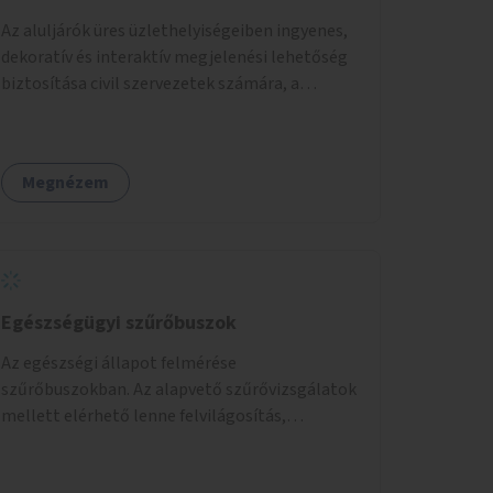
Az aluljárók üres üzlethelyiségeiben ingyenes,
dekoratív és interaktív megjelenési lehetőség
biztosítása civil szervezetek számára, a
társadalmi felelősségvállalás jegyében. A cél,
hogy közérdekű, segítő tevékenységeket
mutassanak be látványos, gondolatébresztő
Megnézem
formában, például rajzokkal, kérdésekkel,
üzenetküldési lehetőséggel vagy
akciónapokkal – bérleti és közüzemi díjak
nélkül, a jelenlegi elhanyagolt állapot helyett.
Egészségügyi szűrőbuszok
Az egészségi állapot felmérése
szűrőbuszokban. Az alapvető szűrővizsgálatok
mellett elérhető lenne felvilágosítás,
egészségügyi tanácsadás, a szexuális úton
terjedő betegségek szűrése és a