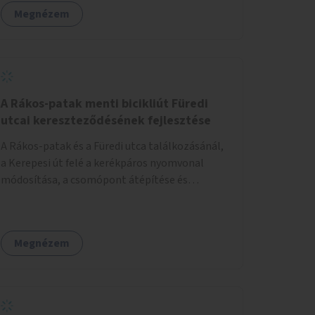
szenvedélybetegek támogatása.
Megnézem
A Rákos-patak menti bicikliút Füredi
utcai kereszteződésének fejlesztése
A Rákos-patak és a Füredi utca találkozásánál,
a Kerepesi út felé a kerékpáros nyomvonal
módosítása, a csomópont átépítése és
jelzőlámpa kihelyezése.
Megnézem