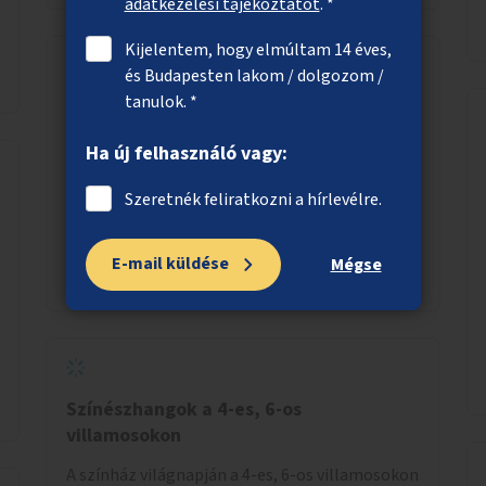
adatkezelési tájékoztatót
. *
Kijelentem, hogy elmúltam 14 éves,
és Budapesten lakom / dolgozom /
tanulok. *
Társasjátékklubok
Nyitott társasjátékklubok, események
Ha új felhasználó vagy:
szervezése.
Szeretnék feliratkozni a hírlevélre.
E-mail küldése
Mégse
Megnézem
Színészhangok a 4-es, 6-os
villamosokon
A színház világnapján a 4-es, 6-os villamosokon