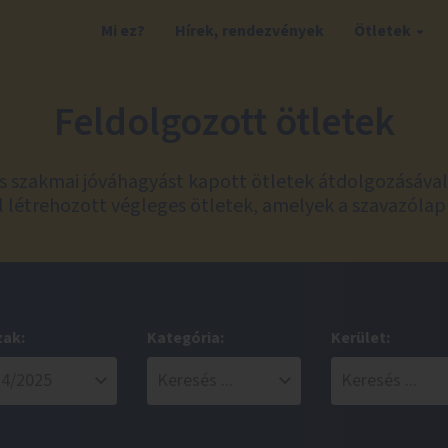
Mi ez?
Hírek, rendezvények
Ötletek
Feldolgozott ötletek
és szakmai jóváhagyást kapott ötletek átdolgozásáva
 létrehozott végleges ötletek, amelyek a szavazólap
zak:
Kategória:
Kerület: