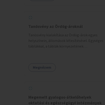
Tanösvény az Ördög-ároknál
Tanösvény kialakítása az Ördög-árok egyes
helyszínein, állomások létesítésével. Egységes
táblákkal, a táblák környezetének
rendezésével. Online tanösvény-bemutató
felület kialakítása.
Megnézem
Megemelt gyalogos-átkelőhelyek
oktatási és egészségügyi intézmények