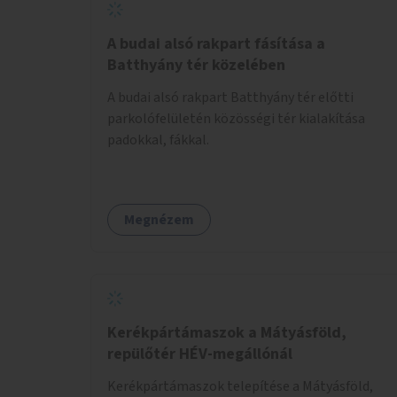
A budai alsó rakpart fásítása a
Batthyány tér közelében
A budai alsó rakpart Batthyány tér előtti
parkolófelületén közösségi tér kialakítása
padokkal, fákkal.
Megnézem
Kerékpártámaszok a Mátyásföld,
repülőtér HÉV-megállónál
Kerékpártámaszok telepítése a Mátyásföld,