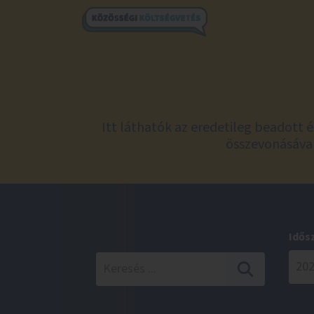
Itt láthatók az eredetileg beadott 
összevonásával
Idős