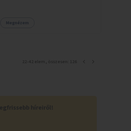
Megnézem
22
-
42
elem
, összesen:
126
egfrissebb híreiről!