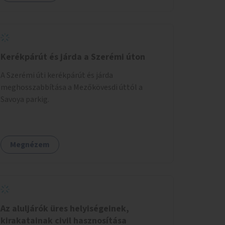
Kerékpárút és járda a Szerémi úton
A Szerémi úti kerékpárút és járda
meghosszabbítása a Mezőkövesdi úttól a
Savoya parkig.
Megnézem
Az aluljárók üres helyiségeinek,
kirakatainak civil hasznosítása