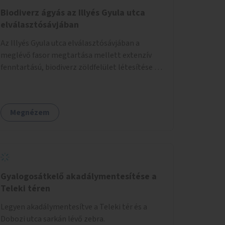
Biodiverz ágyás az Illyés Gyula utca
elválasztósávjában
Az Illyés Gyula utca elválasztósávjában a
meglévő fasor megtartása mellett extenzív
fenntartású, biodiverz zöldfelület létesítése a
jelenlegi gyep helyén.
Megnézem
Gyalogosátkelő akadálymentesítése a
Teleki téren
Legyen akadálymentesítve a Teleki tér és a
Dobozi utca sarkán lévő zebra.