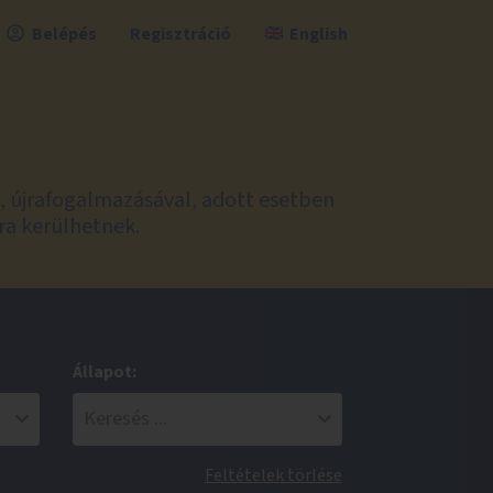
Belépés
Regisztráció
English
l, újrafogalmazásával, adott esetben
ra kerülhetnek.
Állapot:
Feltételek törlése