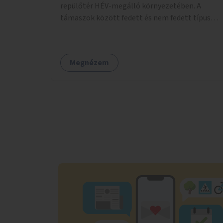
repülőtér HÉV-megálló környezetében. A
támaszok között fedett és nem fedett típusok
is lesznek, a helyszíni adottságokhoz igazodva.
Megnézem