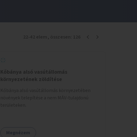
22
-
42
elem
, összesen:
126
Kőbánya alsó vasútállomás
környezetének zöldítése
Kőbánya alsó vasútállomás környezetében
növények telepítése a nem MÁV-tulajdonú
területeken.
Megnézem