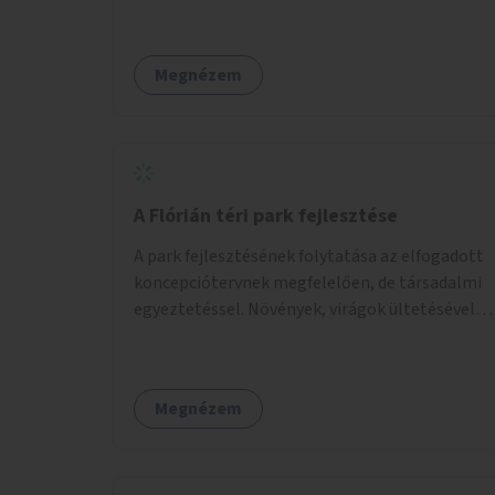
Megnézem
A Flórián téri park fejlesztése
A park fejlesztésének folytatása az elfogadott
koncepciótervnek megfelelően, de társadalmi
egyeztetéssel. Növények, virágok ültetésével, a
sétány felújításával, természetes burkolatú
futókör létrehozásával sokat javulhatna a park
minősége.
Megnézem