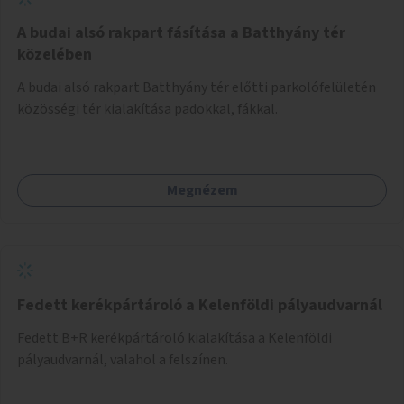
A budai alsó rakpart fásítása a Batthyány tér
közelében
A budai alsó rakpart Batthyány tér előtti parkolófelületén
közösségi tér kialakítása padokkal, fákkal.
Megnézem
Fedett kerékpártároló a Kelenföldi pályaudvarnál
Fedett B+R kerékpártároló kialakítása a Kelenföldi
pályaudvarnál, valahol a felszínen.