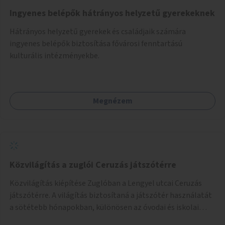
Ingyenes belépők hátrányos helyzetű gyerekeknek
Hátrányos helyzetű gyerekek és családjaik számára
ingyenes belépők biztosítása fővárosi fenntartású
kulturális intézményekbe.
Megnézem
Közvilágítás a zuglói Ceruzás játszótérre
Közvilágítás kiépítése Zuglóban a Lengyel utcai Ceruzás
játszótérre. A világítás biztosítaná a játszótér használatát
a sötétebb hónapokban, különösen az óvodai és iskolai
foglalkozások utáni időszakban.