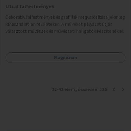
Utcai falfestmények
Dekoratív falfestmények és graffitik megvalósítása jelenleg
kihasználatlan felületeken. A műveket pályázat útján
választott művészek és művészeti hallgatók készítenék el.
Megnézem
22
-
42
elem
, összesen:
126