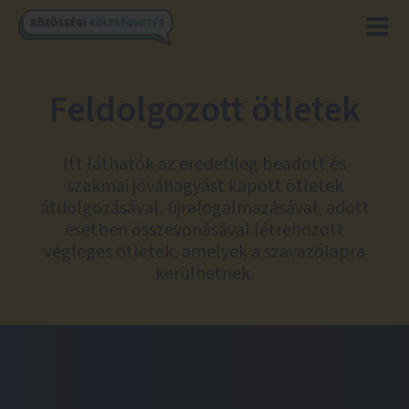
Feldolgozott ötletek
Itt láthatók az eredetileg beadott és
szakmai jóváhagyást kapott ötletek
átdolgozásával, újrafogalmazásával, adott
esetben összevonásával létrehozott
végleges ötletek, amelyek a szavazólapra
kerülhetnek.