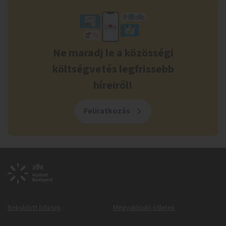
Ne maradj le a közösségi
költségvetés legfrissebb
híreiről!
Feliratkozás
Beküldött ötletek
Megvalósuló ötletek