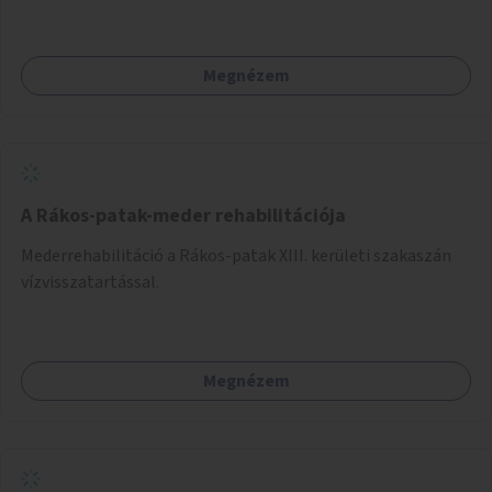
Megnézem
A Rákos-patak-meder rehabilitációja
Mederrehabilitáció a Rákos-patak XIII. kerületi szakaszán
vízvisszatartással.
Megnézem