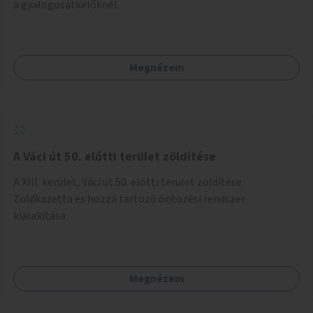
a gyalogosátkelőknél.
Megnézem
A Váci út 50. előtti terület zöldítése
A XIII. kerület, Váci út 50. előtti terület zöldítése.
Zöldkazetta és hozzá tartozó öntözési rendszer
kialakítása.
Megnézem