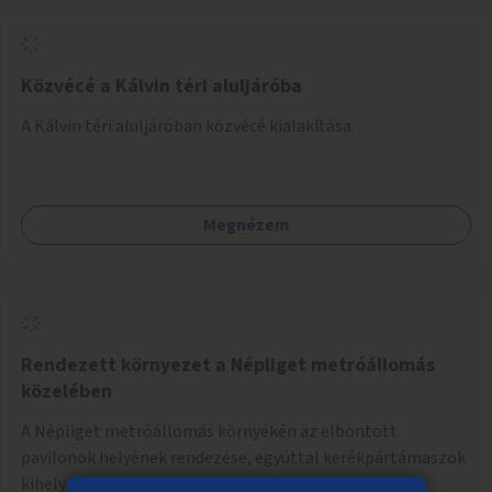
Közvécé a Kálvin téri aluljáróba
A Kálvin téri aluljáróban közvécé kialakítása.
Megnézem
Rendezett környezet a Népliget metróállomás
közelében
A Népliget metróállomás környékén az elbontott
pavilonok helyének rendezése, egyúttal kerékpártámaszok
kihelyezése.