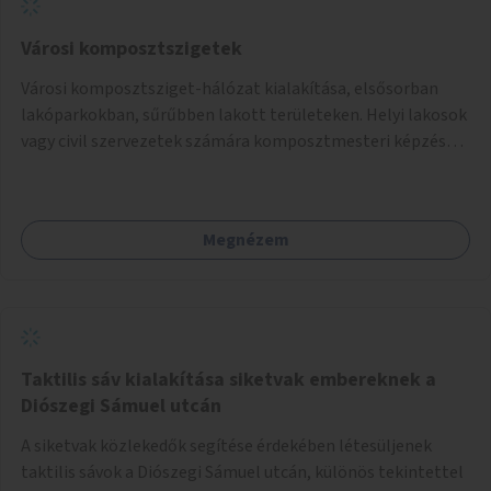
Városi komposztszigetek
Városi komposztsziget-hálózat kialakítása, elsősorban
lakóparkokban, sűrűbben lakott területeken. Helyi lakosok
vagy civil szervezetek számára komposztmesteri képzés
biztosítása, ami lehetővé teszi a komposztszigetek
helyben történő hosszú távú fenntartását.
Megnézem
Taktilis sáv kialakítása siketvak embereknek a
Diószegi Sámuel utcán
A siketvak közlekedők segítése érdekében létesüljenek
taktilis sávok a Diószegi Sámuel utcán, különös tekintettel