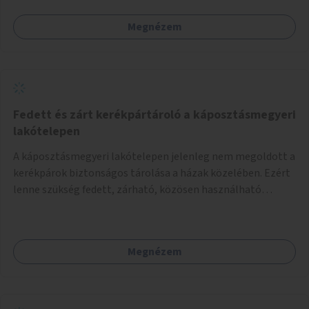
Megnézem
Fedett és zárt kerékpártároló a káposztásmegyeri
lakótelepen
A káposztásmegyeri lakótelepen jelenleg nem megoldott a
kerékpárok biztonságos tárolása a házak közelében. Ezért
lenne szükség fedett, zárható, közösen használható
kerékpártárolók kialakítására, amelyek védelmet nyújtanak
az időjárás viszontagságaival szemben.
Megnézem