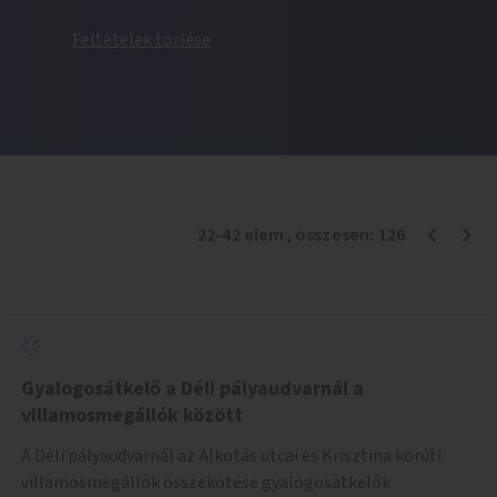
Feltételek törlése
22
-
42
elem
, összesen:
126
Gyalogosátkelő a Déli pályaudvarnál a
villamosmegállók között
A Déli pályaudvarnál az Alkotás utcai és Krisztina körúti
villamosmegállók összekötése gyalogosátkelők