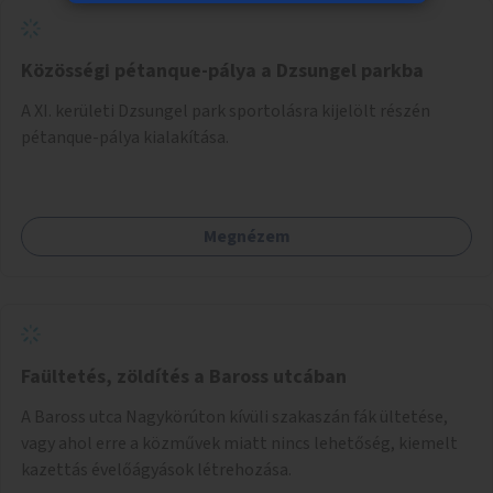
Közösségi pétanque-pálya a Dzsungel parkba
A XI. kerületi Dzsungel park sportolásra kijelölt részén
pétanque-pálya kialakítása.
Megnézem
Faültetés, zöldítés a Baross utcában
A Baross utca Nagykörúton kívüli szakaszán fák ültetése,
vagy ahol erre a közművek miatt nincs lehetőség, kiemelt
kazettás évelőágyások létrehozása.