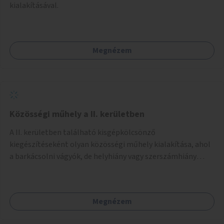
kialakításával.
Megnézem
Közösségi műhely a II. kerületben
A II. kerületben található kisgépkölcsönző
kiegészítéseként olyan közösségi műhely kialakítása, ahol
a barkácsolni vágyók, de helyhiány vagy szerszámhiány
miatt hátrányból indulók megtalálhatják a számukra
megfelelő helyet.
Megnézem