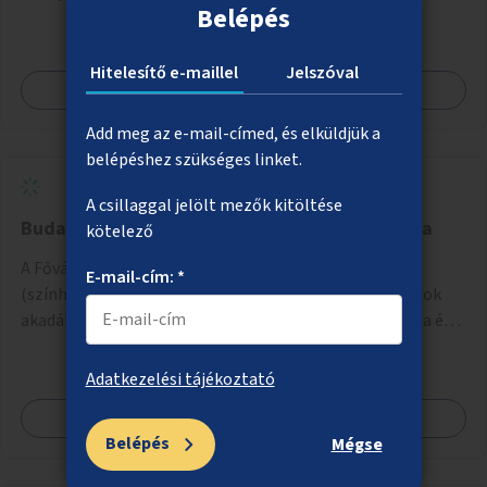
Belépés
Hitelesítő e-maillel
Jelszóval
Megnézem
Add meg az e-mail-címed, és elküldjük a
belépéshez szükséges linket.
A csillaggal jelölt mezők kitöltése
Budapesti kulturális programok online portálja
kötelező
A Fővárosi Önkormányzat kulturális intézményei
E-mail-cím: *
(színházak, múzeumok stb.) által szervezett programok
akadálymentes online programnaptárjának kialakítása és
működtetése. Átfogó és naprakész tartalommal.
Adatkezelési tájékoztató
Megnézem
Belépés
Mégse