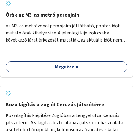
Órák az M3-as metró peronjain
Az M3-as metróvonal peronjaira jól látható, pontos időt
mutató órák kihelyezése. A jelenlegi kijelzők csak a
következő járat érkezését mutatják, az aktuális időt nem.
Az órák a peronokon várakozók tájékozódását segítenék,
ahogyan az más közösségi tereken is bevett gyakorlat.
Megnézem
Közvilágítás a zuglói Ceruzás játszótérre
Közvilágítás kiépítése Zuglóban a Lengyel utcai Ceruzás
játszótérre. A világítás biztosítaná a játszótér használatát
a sötétebb hónapokban, különösen az óvodai és iskolai