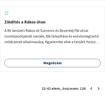
Zöldítés a Rákos úton
A XV. kerületi Rákos út Szerencs és Bezerédj Pál utcai
csomópontjainál cserjék, fák telepítése és esővízmegtartó
módszerek alkalmazása, figyelembe véve a terület hosszú
távú átalakítási terveit.
Megnézem
22
-
42
elem
, összesen:
126