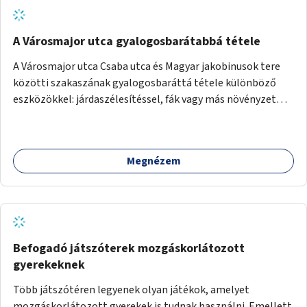
A Városmajor utca gyalogosbarátabbá tétele
A Városmajor utca Csaba utca és Magyar jakobinusok tere
közötti szakaszának gyalogosbaráttá tétele különböző
eszközökkel: járdaszélesítéssel, fák vagy más növényzet
telepítésével (ahol erre lehetőség van), figyelembe véve a
kerékpáros közlekedés biztonságát is.
Megnézem
Befogadó játszóterek mozgáskorlátozott
gyerekeknek
Több játszótéren legyenek olyan játékok, amelyet
mozgáskorlátozott gyerekek is tudnak használni. Emellett