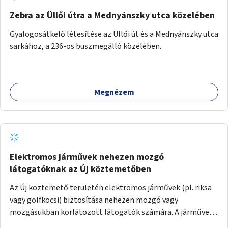
Zebra az Üllői útra a Mednyánszky utca közelében
Gyalogosátkelő létesítése az Üllői út és a Mednyánszky utca
sarkához, a 236-os buszmegálló közelében.
Megnézem
Elektromos járművek nehezen mozgó
látogatóknak az Új köztemetőben
Az Új köztemető területén elektromos járművek (pl. riksa
vagy golfkocsi) biztosítása nehezen mozgó vagy
mozgásukban korlátozott látogatók számára. A járművek
a temetőkapu és a megadott sírhely között közlekednének.