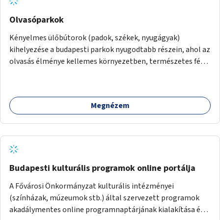
Olvasóparkok
Kényelmes ülőbútorok (padok, székek, nyugágyak)
kihelyezése a budapesti parkok nyugodtabb részein, ahol az
olvasás élménye kellemes környezetben, természetes fény
mellett valósulhat meg. Árnyékolással, valamint
könyvcserepolcokkal kiegészítve ezek a terek lehetőséget
adnának a kikapcsolódásra, az olvasás népszerűsítésére.
Megnézem
Budapesti kulturális programok online portálja
A Fővárosi Önkormányzat kulturális intézményei
(színházak, múzeumok stb.) által szervezett programok
akadálymentes online programnaptárjának kialakítása és