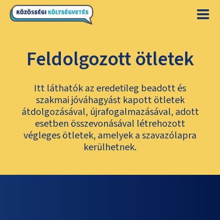
Feldolgozott ötletek
Itt láthatók az eredetileg beadott és
szakmai jóváhagyást kapott ötletek
átdolgozásával, újrafogalmazásával, adott
esetben összevonásával létrehozott
végleges ötletek, amelyek a szavazólapra
kerülhetnek.