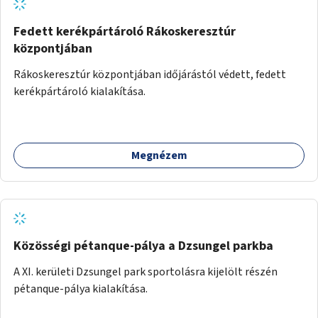
Fedett kerékpártároló Rákoskeresztúr
központjában
Rákoskeresztúr központjában időjárástól védett, fedett
kerékpártároló kialakítása.
Megnézem
Közösségi pétanque-pálya a Dzsungel parkba
A XI. kerületi Dzsungel park sportolásra kijelölt részén
pétanque-pálya kialakítása.