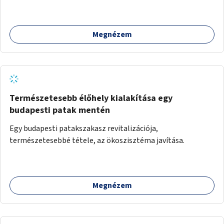
működtetése. Átfogó és naprakész tartalommal.
Megnézem
Természetesebb élőhely kialakítása egy
budapesti patak mentén
Egy budapesti patakszakasz revitalizációja,
természetesebbé tétele, az ökoszisztéma javítása.
Megnézem