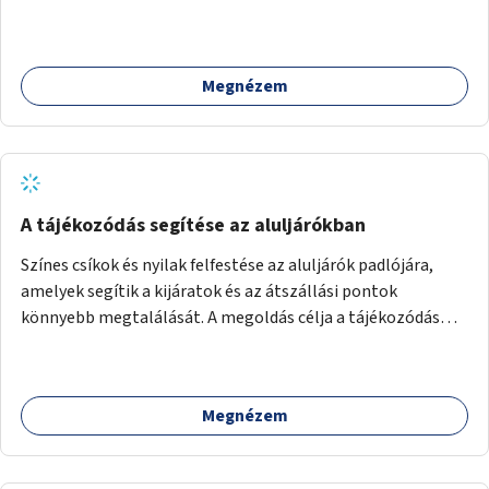
foglalkozások utáni időszakban.
Megnézem
A tájékozódás segítése az aluljárókban
Színes csíkok és nyilak felfestése az aluljárók padlójára,
amelyek segítik a kijáratok és az átszállási pontok
könnyebb megtalálását. A megoldás célja a tájékozódás
egyszerűsítése, különösen a kevésbé gyakran közlekedők és
a turisták számára, nemzetközi jó gyakorlatok alapján.
Megnézem