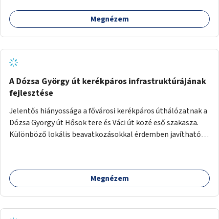
Megnézem
A Dózsa György út kerékpáros infrastruktúrájának
fejlesztése
Jelentős hiányossága a fővárosi kerékpáros úthálózatnak a
Dózsa György út Hősök tere és Váci út közé eső szakasza.
Különböző lokális beavatkozásokkal érdemben javítható
az útszakaszon a kerékpáros közlekedés biztonsága már
azt megelőzően, hogy többéves távlatban sor kerülne az út
teljes körű, komplex felújítására.
Megnézem