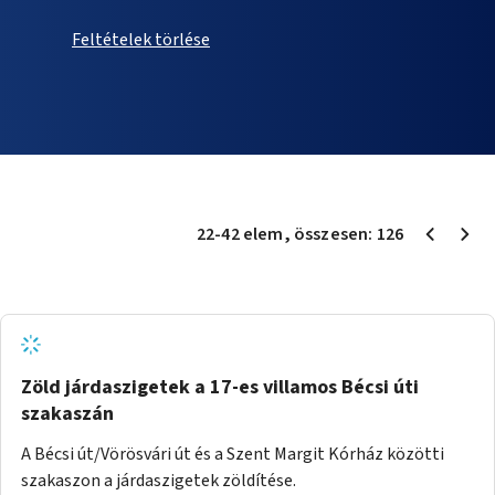
Feltételek törlése
22
-
42
elem
, összesen:
126
Zöld járdaszigetek a 17-es villamos Bécsi úti
szakaszán
A Bécsi út/Vörösvári út és a Szent Margit Kórház közötti
szakaszon a járdaszigetek zöldítése.