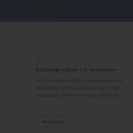
Közösségi műhely a II. kerületben
A II. kerületben található kisgépkölcsönző
kiegészítéseként olyan közösségi műhely
kialakítása, ahol a barkácsolni vágyók, de
helyhiány vagy szerszámhiány miatt
hátrányból indulók megtalálhatják a számukra
megfelelő helyet.
Megnézem