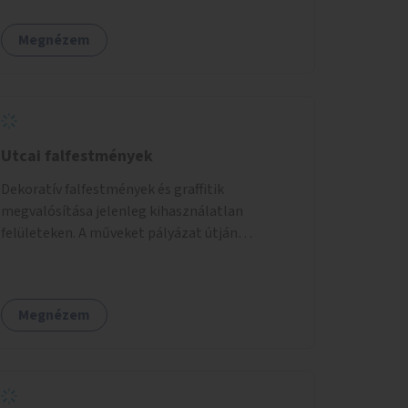
Megnézem
Utcai falfestmények
Dekoratív falfestmények és graffitik
megvalósítása jelenleg kihasználatlan
felületeken. A műveket pályázat útján
választott művészek és művészeti hallgatók
készítenék el.
Megnézem