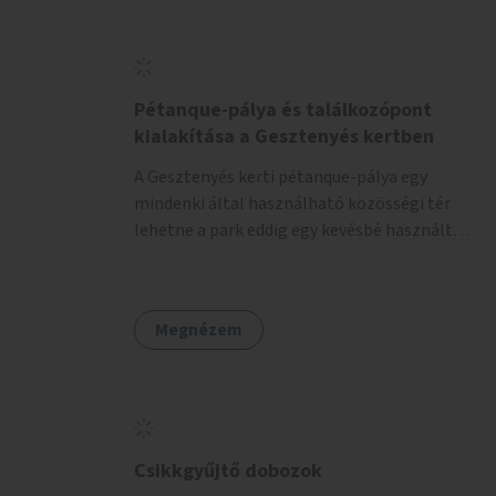
Pétanque-pálya és találkozópont
kialakítása a Gesztenyés kertben
A Gesztenyés kerti pétanque-pálya egy
mindenki által használható közösségi tér
lehetne a park eddig egy kevésbé használt
részén. A játék egyszerre nyújtana lehetőséget
kikapcsolódásra, társasági élményre és
sportolásra – generációkon átívelően, akár
Megnézem
mozgásukban korlátozott, autizmussal vagy
demenciával élő emberek számára is.
Csikkgyűjtő dobozok