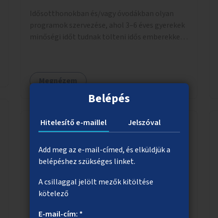
Idősotthonokban és/vagy óvodákban olyan
programok szervezése, ahol 3–6 éves gyerekek
minőségi időt tudnak tölteni idős emberekkel,
akik társaságra, beszélgetésre vágynak.
Megnézem
Belépés
Hitelesítő e-maillel
Jelszóval
Társasjátékklubok
Add meg az e-mail-címed, és elküldjük a
Nyitott társasjátékklubok, események
belépéshez szükséges linket.
szervezése.
A csillaggal jelölt mezők kitöltése
kötelező
E-mail-cím: *
Megnézem