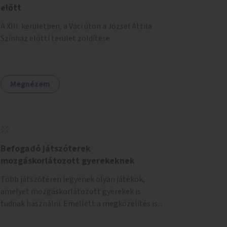
előtt
A XIII. kerületben, a Váci úton a József Attila
Színház előtti terület zöldítése.
Megnézem
Befogadó játszóterek
mozgáskorlátozott gyerekeknek
Több játszótéren legyenek olyan játékok,
amelyet mozgáskorlátozott gyerekek is
tudnak használni. Emellett a megközelítés is
legyen akadálymentes.