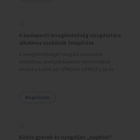
A budapesti levegőminőség vizsgálatára
alkalmas eszközök telepítése
A levegőminőséget vizsgáló szenzorok
telepítése, amelyek képesek mérni többek
között a szálló por (PM10 és a PM2,5 ), az ózon
(O₃) és a nitrogén-dioxid (NO₂) koncentrációját,
valamint meteorológiai paramétereket,
például a szélsebességet, a szélirányt, a
Megnézem
hőmérsékletet vagy a relatív páratartalmat. A
gyűjtött adatok egy online platformon (webes
felület és mobilalkalmazás) lennének
elérhetők, térképes megjelenítéssel és időbeli
bontásban.
Közös gyerek és nyugdíjas „napközi”