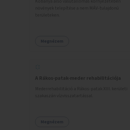
Kőbánya alsó vasútállomás környezetében
növények telepítése a nem MÁV-tulajdonú
területeken.
Megnézem
A Rákos-patak-meder rehabilitációja
Mederrehabilitáció a Rákos-patak XIII. kerületi
szakaszán vízvisszatartással.
Megnézem