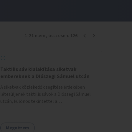
1
-
21
elem
, összesen:
126
Taktilis sáv kialakítása siketvak
embereknek a Diószegi Sámuel utcán
A siketvak közlekedők segítése érdekében
létesüljenek taktilis sávok a Diószegi Sámuel
utcán, különös tekintettel a
gyalogosátkelőknél.
Megnézem