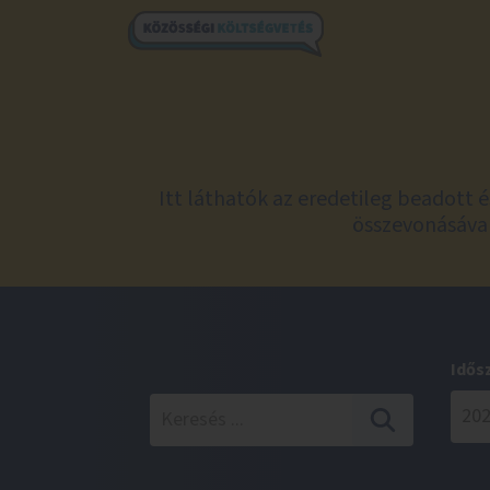
Itt láthatók az eredetileg beadott 
összevonásával
Idős