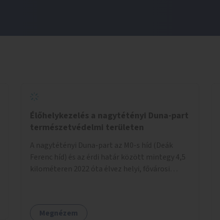
Élőhelykezelés a nagytétényi Duna-part
természetvédelmi területen
A nagytétényi Duna-part az M0-s híd (Deák
Ferenc híd) és az érdi határ között mintegy 4,5
kilométeren 2022 óta élvez helyi, fővárosi
védelmet. Ehhez kapcsolódóan javasoljuk a
terület élőhelykezelését, a tájidegen, invazív
fajok ritkítását, visszaszorítását.
Megnézem