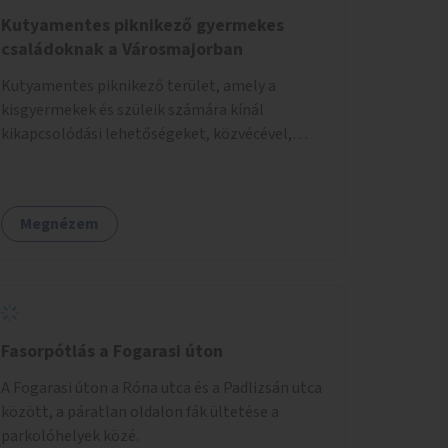
Kutyamentes piknikező gyermekes
családoknak a Városmajorban
Kutyamentes piknikező terület, amely a
kisgyermekek és szüleik számára kínál
kikapcsolódási lehetőségeket, közvécével,
pelenkázóval.
Megnézem
Fasorpótlás a Fogarasi úton
A Fogarasi úton a Róna utca és a Padlizsán utca
között, a páratlan oldalon fák ültetése a
parkolóhelyek közé.