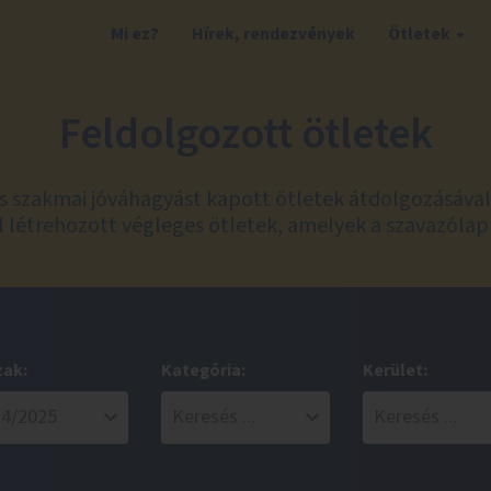
Mi ez?
Hírek, rendezvények
Ötletek
Feldolgozott ötletek
és szakmai jóváhagyást kapott ötletek átdolgozásáva
 létrehozott végleges ötletek, amelyek a szavazólap
zak:
Kategória:
Kerület: