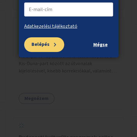
Adatkezelési tájékoztató
Kerékpáros infrastruktúra Csepel és a
Belépés
Mégse
Kis-Duna-part között
Kerékpáros kapcsolat kialakítása Csepel és a
Kis-Duna-part között az útvonalak
kijelölésével, kisebb korrekciókkal, valamint
szükség esetén biztonságos átkelőhelyek
létesítésével.
Megnézem