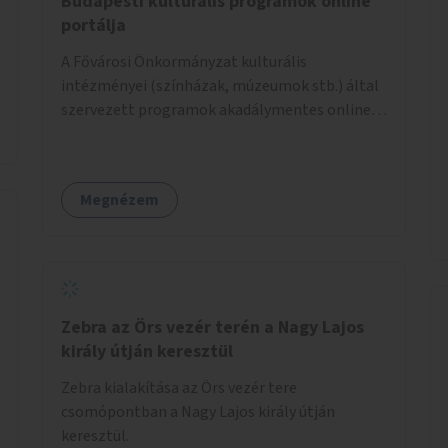
Budapesti kulturális programok online
portálja
A Fővárosi Önkormányzat kulturális
intézményei (színházak, múzeumok stb.) által
szervezett programok akadálymentes online
programnaptárjának kialakítása és
működtetése. Átfogó és naprakész
tartalommal.
Megnézem
Zebra az Örs vezér terén a Nagy Lajos
király útján keresztül
Zebra kialakítása az Örs vezér tere
csomópontban a Nagy Lajos király útján
keresztül.