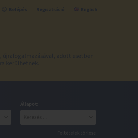
Belépés
Regisztráció
English
l, újrafogalmazásával, adott esetben
ra kerülhetnek.
Állapot:
Feltételek törlése