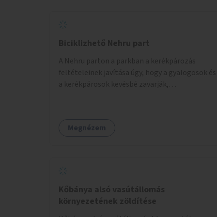
Biciklizhető Nehru part
A Nehru parton a parkban a kerékpározás
feltételeinek javítása úgy, hogy a gyalogosok és
a kerékpárosok kevésbé zavarják,
veszélyeztessék egymást.
Megnézem
Kőbánya alsó vasútállomás
környezetének zöldítése