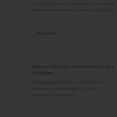
Csikkgyűjtő dobozok telepítése forgalmasabb
fővárosi csomópontokra, terekre, megállókba.
Megnézem
Zebra az Üllői útra a Mednyánszky utca
közelében
Gyalogosátkelő létesítése az Üllői út és a
Mednyánszky utca sarkához, a 236-os
buszmegálló közelében.