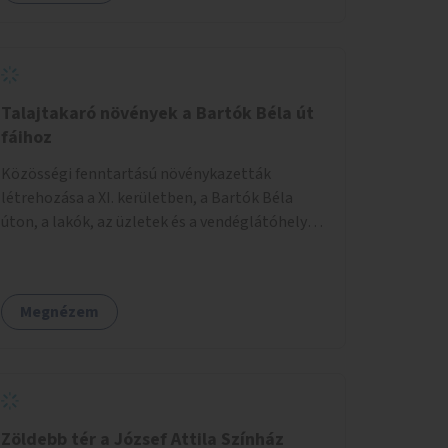
Talajtakaró növények a Bartók Béla út
fáihoz
Közösségi fenntartású növénykazetták
létrehozása a XI. kerületben, a Bartók Béla
úton, a lakók, az üzletek és a vendéglátóhelyek
együttműködésével.
Megnézem
Zöldebb tér a József Attila Színház