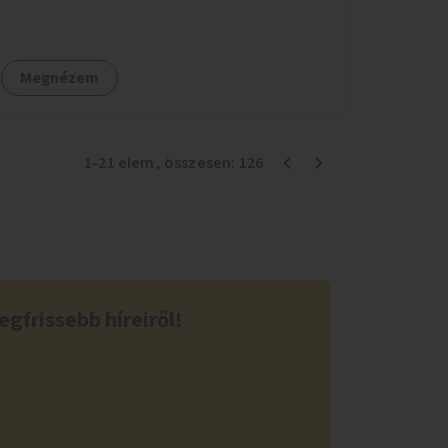
Megnézem
1
-
21
elem
, összesen:
126
egfrissebb híreiről!