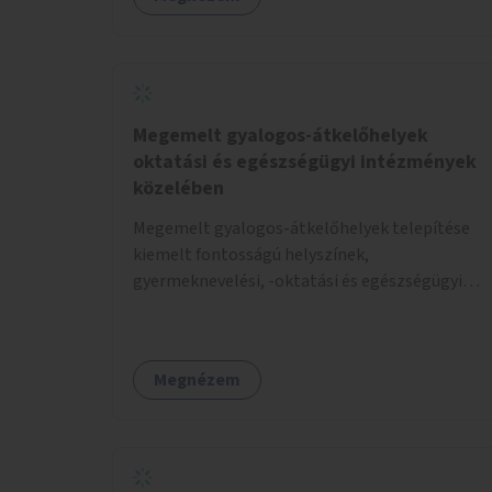
Megemelt gyalogos-átkelőhelyek
oktatási és egészségügyi intézmények
közelében
Megemelt gyalogos-átkelőhelyek telepítése
kiemelt fontosságú helyszínek,
gyermeknevelési, -oktatási és egészségügyi
intézmények közelében Budapest különböző
pontjain, 7–12 helyszínen.
Megnézem