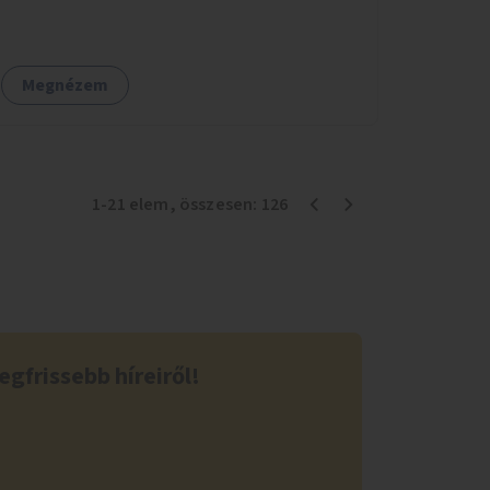
helyekre, valamint a lelkisegély-vonalakat
fenntartó szervezetek támogatása, hogy
legyen kapacitásuk a növekvő számú hívások
Megnézem
fogadására.
1
-
21
elem
, összesen:
126
egfrissebb híreiről!