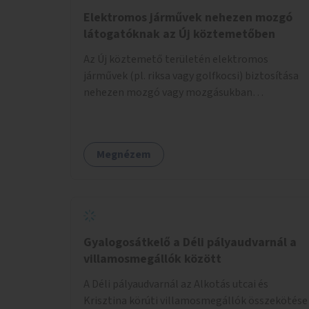
Elektromos járművek nehezen mozgó
látogatóknak az Új köztemetőben
Az Új köztemető területén elektromos
járművek (pl. riksa vagy golfkocsi) biztosítása
nehezen mozgó vagy mozgásukban
korlátozott látogatók számára. A járművek a
temetőkapu és a megadott sírhely között
közlekednének.
Megnézem
Gyalogosátkelő a Déli pályaudvarnál a
villamosmegállók között
A Déli pályaudvarnál az Alkotás utcai és
Krisztina körúti villamosmegállók összekötése