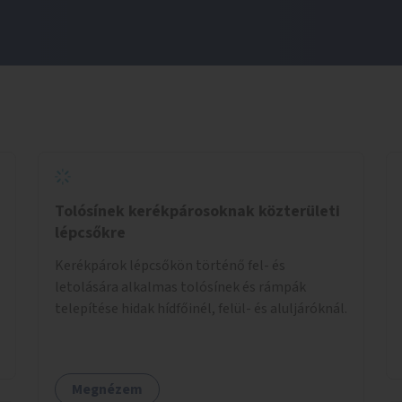
Tolósínek kerékpárosoknak közterületi
lépcsőkre
Kerékpárok lépcsőkön történő fel- és
letolására alkalmas tolósínek és rámpák
telepítése hidak hídfőinél, felül- és aluljáróknál.
Megnézem