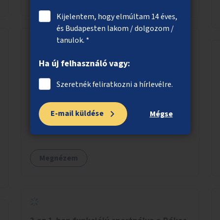
Kijelentem, hogy elmúltam 14 éves,
és Budapesten lakom / dolgozom /
tanulok. *
Iskolások által örökbe fogadott
Ha új felhasználó vagy:
zöldfelületek
Szeretnék feliratkozni a hírlevélre.
Lehetővé tenni, hogy iskolák fogadjanak
örökbe és gondozzanak fővárosi
E-mail küldése
zöldterületeket, ahol rendszeresen
Mégse
kertészkedhetnek a gyerekek.
Megnézem