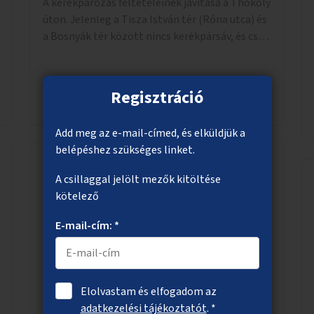
A kerékpározás feltételeinek javítása a Thököly
úton. Jelenleg a Tisza István tér (Róna utca) és
a Bosnyák tér között nincs kerékpársáv, és csak
a most épülő szakaszon folytatódik a Bosnyák
tér után.
Regisztráció
Megnézem
Add meg az e-mail-címed, és elküldjük a
belépéshez szükséges linket.
A csillaggal jelölt mezők kitöltése
Játszóterek megvilágítása a X.
kötelező
kerületben
E-mail-cím: *
Két játszótér közvilágításának kialakítása a X.
kerületben.
Elolvastam és elfogadom az
adatkezelési tájékoztatót
. *
Megnézem