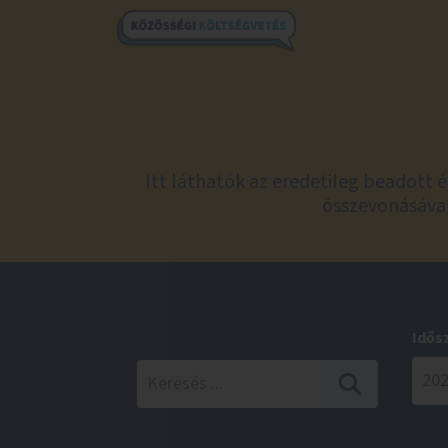
Itt láthatók az eredetileg beadott 
összevonásával
Idős