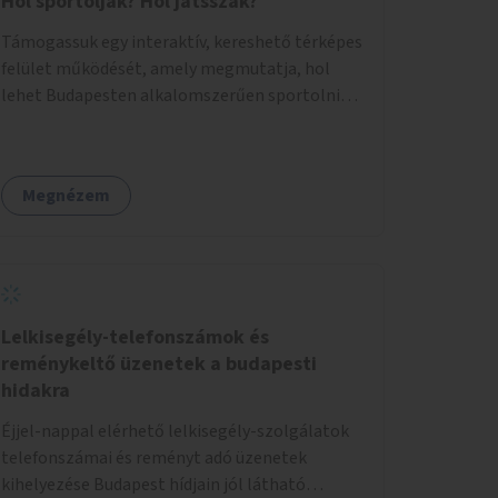
Hol sportoljak? Hol játsszak?
Támogassuk egy interaktív, kereshető térképes
felület működését, amely megmutatja, hol
lehet Budapesten alkalomszerűen sportolni
vagy játszani klubokban, közösségi terekben
vagy nyilvános pályákon. A felhasználó például
könnyen megtudhatja, hol tud a környékén
Megnézem
jógázni, bridzsezni, biliárdozni vagy
társasjátékozni, és azt is, hogy ezek mikor
érhetők el. A projekt célja, hogy átláthatóvá és
könnyen elérhetővé tegye a város közösségi
sport- és játéklehetőségeit bárki számára, egy
már meglévő, fejlesztett megoldás
Lelkisegély-telefonszámok és
fenntartásán keresztül.
reménykeltő üzenetek a budapesti
hidakra
Éjjel-nappal elérhető lelkisegély-szolgálatok
telefonszámai és reményt adó üzenetek
kihelyezése Budapest hídjain jól látható