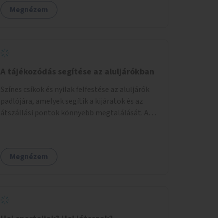
Megnézem
A tájékozódás segítése az aluljárókban
Színes csíkok és nyilak felfestése az aluljárók
padlójára, amelyek segítik a kijáratok és az
átszállási pontok könnyebb megtalálását. A
megoldás célja a tájékozódás egyszerűsítése,
különösen a kevésbé gyakran közlekedők és a
turisták számára, nemzetközi jó gyakorlatok
Megnézem
alapján.