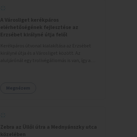
A Városliget kerékpáros
elérhetőségének fejlesztése az
Erzsébet királyné útja felől
Kerékpáros útvonal kialakítása az Erzsébet
királyné útja és a Városliget között. Az
aluljárónál egy trolivégállomás is van, így a
kerékpáros infrastruktúrát úgy kell kialakítani,
hogy biztonságosan lehessen biciklizni a
troliforgalom mellett is. Az útvonal
Megnézem
átvezetésre kerülne a Hungária körúton, majd a
Városligetig folytatódna a Hermina utat
keresztezve.
Zebra az Üllői útra a Mednyánszky utca
közelében