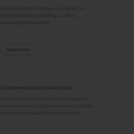
Gyalogosátkelő létesítése az Üllői út és a
Mednyánszky utca sarkához, a 236-os
buszmegálló közelében.
Megnézem
Zöldhomlokzatok kialakítása
Épületek utcai homlokzatára rács vagy más
szerkezetek segítségével növények futtatása.
Az épületek kiválasztása pályázat útján
történik.