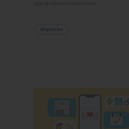
gyalogosátkelők kialakításával.
Megnézem