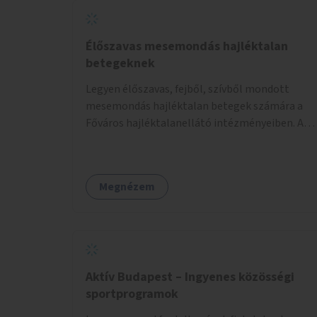
Élőszavas mesemondás hajléktalan
betegeknek
Legyen élőszavas, fejből, szívből mondott
mesemondás hajléktalan betegek számára a
Főváros hajléktalanellátó intézményeiben. A
mesemondást meseterapeuták,
művészetterapeuták, mesemondó
végzettségű emberek végeznék.
Megnézem
Aktív Budapest – Ingyenes közösségi
sportprogramok