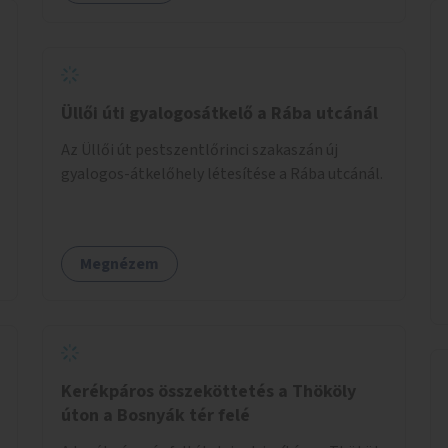
Üllői úti gyalogosátkelő a Rába utcánál
Az Üllői út pestszentlőrinci szakaszán új
gyalogos-átkelőhely létesítése a Rába utcánál.
Megnézem
Kerékpáros összeköttetés a Thököly
úton a Bosnyák tér felé