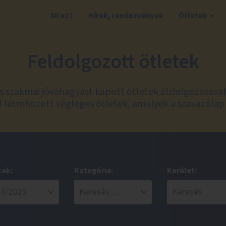
Mi ez?
Hírek, rendezvények
Ötletek
Feldolgozott ötletek
és szakmai jóváhagyást kapott ötletek átdolgozásáva
 létrehozott végleges ötletek, amelyek a szavazólap
zak:
Kategória:
Kerület: