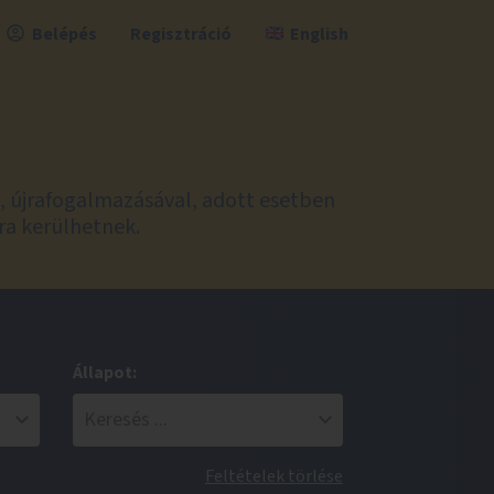
Belépés
Regisztráció
English
l, újrafogalmazásával, adott esetben
ra kerülhetnek.
Állapot:
Feltételek törlése