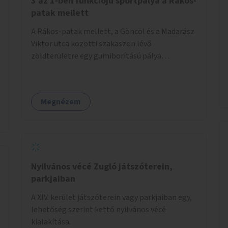
3 az 1-ben funkciójú sportpálya a Rákos-
patak mellett
A Rákos-patak mellett, a Göncöl és a Madarász
Viktor utca közötti szakaszon lévő
zöldterületre egy gumiborítású pálya
létesítése, amely az állítható hálónak
köszönhetően alkalmas röplabdára,
tollaslabdára, illetve lábteniszre is.
Megnézem
Nyilvános vécé Zugló játszóterein,
parkjaiban
A XIV. kerület játszóterein vagy parkjaiban egy,
lehetőség szerint kettő nyilvános vécé
kialakítása.