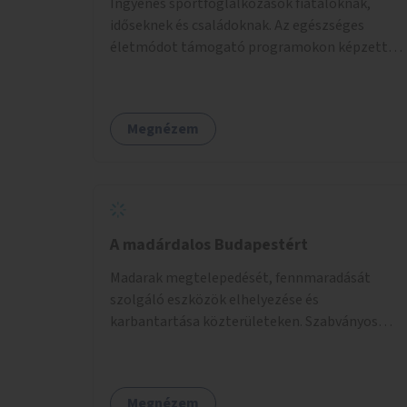
Ingyenes sportfoglalkozások fiataloknak,
időseknek és családoknak. Az egészséges
életmódot támogató programokon képzett
edzők segítenek a mozgás örömének
megtalálásában különféle mozgásformákon
keresztül (pl. jóga, vízi torna, aerobik, csikung).
Megnézem
A madárdalos Budapestért
Madarak megtelepedését, fennmaradását
szolgáló eszközök elhelyezése és
karbantartása közterületeken. Szabványos
odúk mellett ez jelenthet itatókat, téli
madáretetőket is.
Megnézem