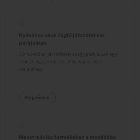
Nyilvános vécé Zugló játszóterein,
parkjaiban
A XIV. kerület játszóterein vagy parkjaiban egy,
lehetőség szerint kettő nyilvános vécé
kialakítása.
Megnézem
Menstruációs termékeket a mosdókba