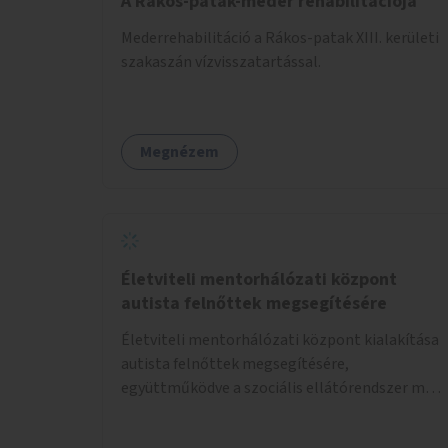
A Rákos-patak-meder rehabilitációja
Mederrehabilitáció a Rákos-patak XIII. kerületi
szakaszán vízvisszatartással.
Megnézem
Életviteli mentorhálózati központ
autista felnőttek megsegítésére
Életviteli mentorhálózati központ kialakítása
autista felnőttek megsegítésére,
együttműködve a szociális ellátórendszer más
szereplőivel.