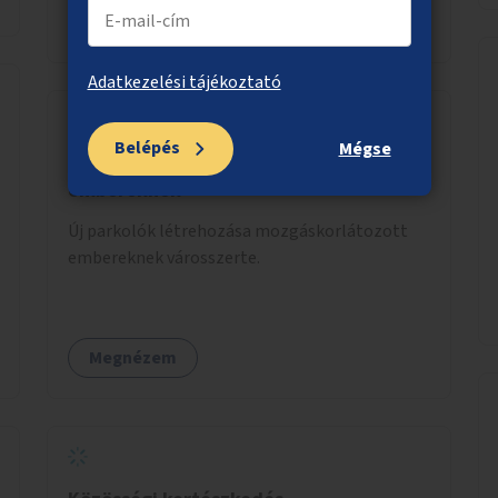
Megnézem
Adatkezelési tájékoztató
Belépés
Mégse
Új parkolók mozgáskorlátozott
embereknek
Új parkolók létrehozása mozgáskorlátozott
embereknek városszerte.
Megnézem