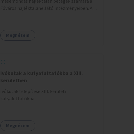
mesemondás hajléktalan betegek számára a
Főváros hajléktalanellátó intézményeiben. A
mesemondást meseterapeuták,
művészetterapeuták, mesemondó
végzettségű emberek végeznék.
Megnézem
Ivókutak a kutyafuttatókba a XIII.
kerületben
Ivókutak telepítése XIII. kerületi
kutyafuttatókba.
Megnézem