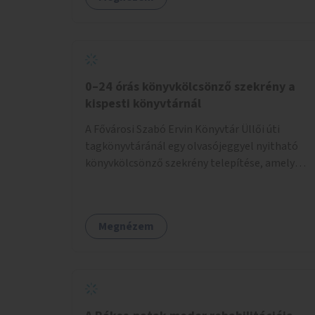
0–24 órás könyvkölcsönző szekrény a
kispesti könyvtárnál
A Fővárosi Szabó Ervin Könyvtár Üllői úti
tagkönyvtáránál egy olvasójeggyel nyitható
könyvkölcsönző szekrény telepítése, amely
akkor is használható, ha a könyvtár zárva van.
Megnézem