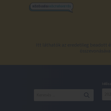
Itt láthatók az eredetileg beadott 
összevonásával
Idős