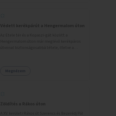
Védett kerékpárút a Hengermalom úton
Az Etele tér és a Kopaszi-gát között a
Hengermalom úton már meglévő kerékpáros
útvonal biztonságosabbá tétele, illetve a
Szerémi út és a Budafoki út közötti hiányzó
szakasz kiépítése. Ezáltal gyerek- és
családbarát kerékpáros útvonal alakítható ki,
Megnézem
amely többek között iskolákhoz, kulturális
intézményekhez és a Kopaszi-gáthoz
biztosítana elérést.
Zöldítés a Rákos úton
A XV. kerületi Rákos út Szerencs és Bezerédj Pál