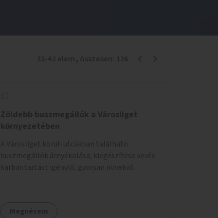
22
-
42
elem
, összesen:
126
Zöldebb buszmegállók a Városliget
környezetében
A Városliget körüli utcákban található
buszmegállók árnyékolása, kiegészítése kevés
karbantartást igénylő, gyorsan növekvő
zöldnövényzettel.
Megnézem