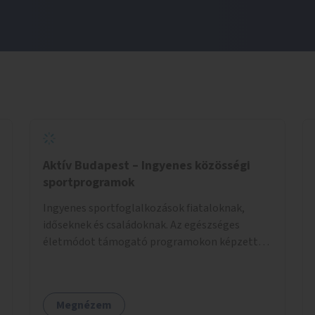
Aktív Budapest – Ingyenes közösségi
sportprogramok
Ingyenes sportfoglalkozások fiataloknak,
időseknek és családoknak. Az egészséges
életmódot támogató programokon képzett
edzők segítenek a mozgás örömének
megtalálásában különféle mozgásformákon
keresztül (pl. jóga, vízi torna, aerobik, csikung).
Megnézem