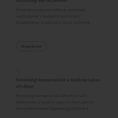
Közösségi kertészkedés
Önkéntes program indítása, amelynek
segítségével a budapesti kertészeti
feladatokban a lakosok is részt vehetnek
kertészeti szakemberek irányításával.
Megnézem
Közösségi komposztáló a Gulácsy Lajos
utcában
Közösségi komposztáló létesítése a III.
kerületben, a Gulácsy Lajos utcában, ahol a
környékbeli lakók legálisan gyűjthetik a
zöldhulladékot (pl. zöldség- vagy gyümölcshéj,