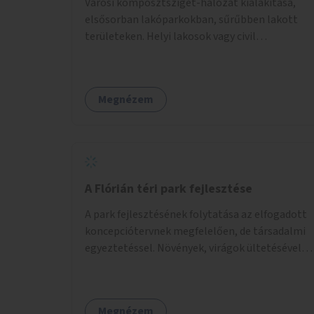
Városi komposztsziget-hálózat kialakítása,
jelleggel indulna, több korosztály számára.
elsősorban lakóparkokban, sűrűbben lakott
területeken. Helyi lakosok vagy civil
szervezetek számára komposztmesteri képzés
biztosítása, ami lehetővé teszi a
komposztszigetek helyben történő hosszú
Megnézem
távú fenntartását.
A Flórián téri park fejlesztése
A park fejlesztésének folytatása az elfogadott
koncepciótervnek megfelelően, de társadalmi
egyeztetéssel. Növények, virágok ültetésével, a
sétány felújításával, természetes burkolatú
futókör létrehozásával sokat javulhatna a park
minősége.
Megnézem