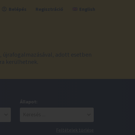
Belépés
Regisztráció
English
l, újrafogalmazásával, adott esetben
ra kerülhetnek.
Állapot:
Feltételek törlése