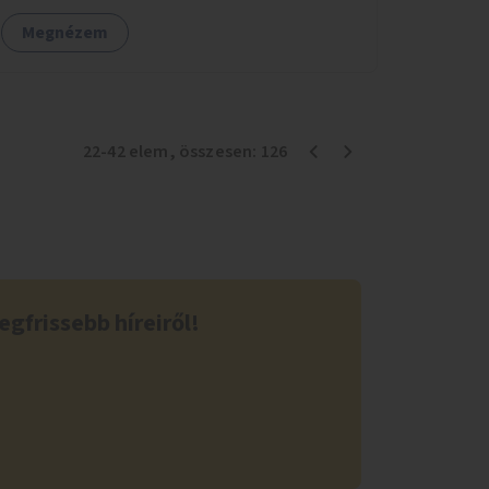
Megnézem
22
-
42
elem
, összesen:
126
egfrissebb híreiről!