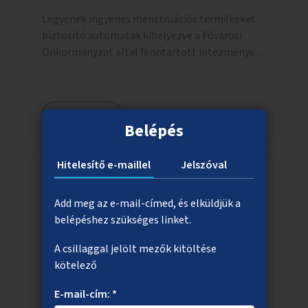
Legyenek ingyenes menstruációs termékeket
biztosító automaták kihelyezve a Fővárosi
Önkormányzat által fenntartott intézmények
mosdóiban és nyilvános illemhelyeken.
Megnézem
Belépés
Hitelesítő e-maillel
Jelszóval
Gyalogosátkelő akadálymentesítése a
Add meg az e-mail-címed, és elküldjük a
Teleki téren
belépéshez szükséges linket.
Legyen akadálymentesítve a Teleki tér és a
A csillaggal jelölt mezők kitöltése
Dobozi utca sarkán lévő zebra.
kötelező
E-mail-cím: *