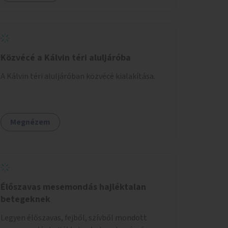
Közvécé a Kálvin téri aluljáróba
A Kálvin téri aluljáróban közvécé kialakítása.
Megnézem
Élőszavas mesemondás hajléktalan
betegeknek
Legyen élőszavas, fejből, szívből mondott