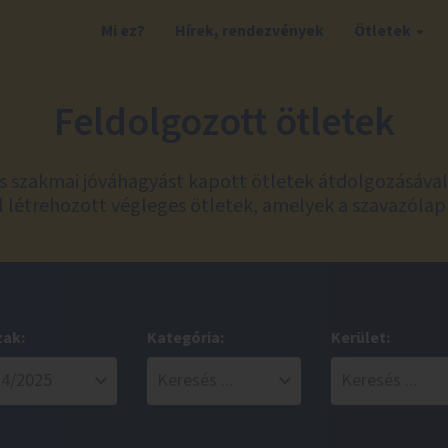
Mi ez?
Hírek, rendezvények
Ötletek
Feldolgozott ötletek
és szakmai jóváhagyást kapott ötletek átdolgozásáva
 létrehozott végleges ötletek, amelyek a szavazólap
zak:
Kategória:
Kerület: