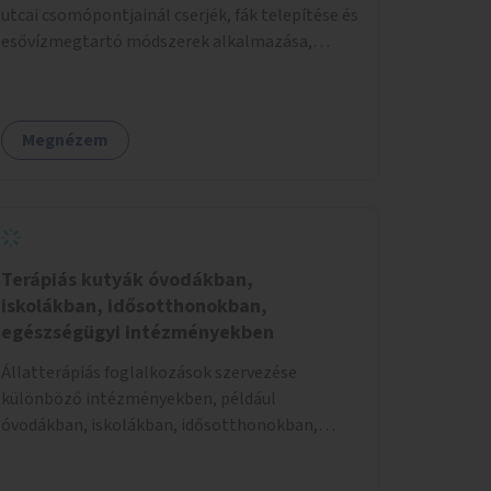
utcai csomópontjainál cserjék, fák telepítése és
esővízmegtartó módszerek alkalmazása,
figyelembe véve a terület hosszú távú
átalakítási terveit.
Megnézem
Terápiás kutyák óvodákban,
iskolákban, idősotthonokban,
egészségügyi intézményekben
Állatterápiás foglalkozások szervezése
különböző intézményekben, például
óvodákban, iskolákban, idősotthonokban,
egészségügyi intézményekben.