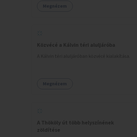
valamint könyvcserepolcokkal kiegészítve ezek
Megnézem
a terek lehetőséget adnának a kikapcsolódásra,
az olvasás népszerűsítésére.
Közvécé a Kálvin téri aluljáróba
A Kálvin téri aluljáróban közvécé kialakítása.
Megnézem
A Thököly út több helyszínének
zöldítése