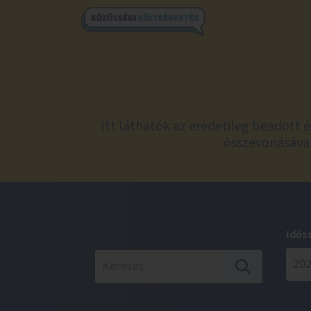
Itt láthatók az eredetileg beadott 
összevonásával
Idős