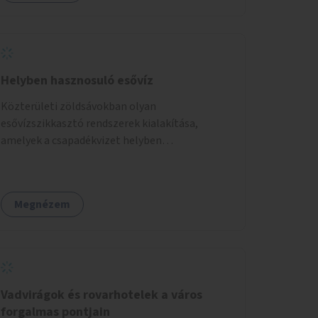
ponton pedig helyszíni beavatkozással (pl.
táblák kihelyezése, hulladékgyűjtők,
akadálymentesítés). Az útvonalak kijelölése és
koncepcióterv-szintű összekötése támogatná
a zöldutakon való közlekedést.
Helyben hasznosuló esővíz
Közterületi zöldsávokban olyan
esővízszikkasztó rendszerek kialakítása,
amelyek a csapadékvizet helyben
elszikkasztják, egyúttal lehetőséget adnak
növényzet telepítésére is.
Megnézem
Vadvirágok és rovarhotelek a város
forgalmas pontjain