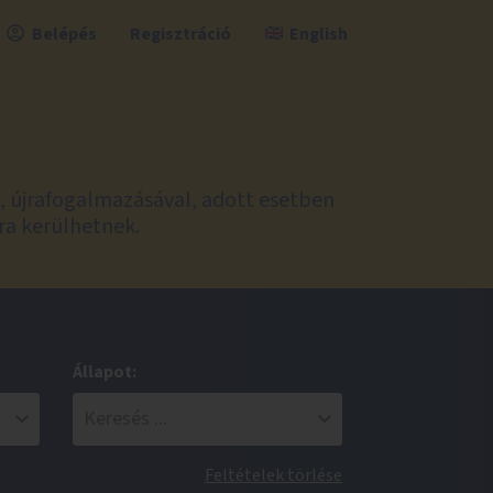
Belépés
Regisztráció
English
l, újrafogalmazásával, adott esetben
ra kerülhetnek.
Állapot:
Feltételek törlése