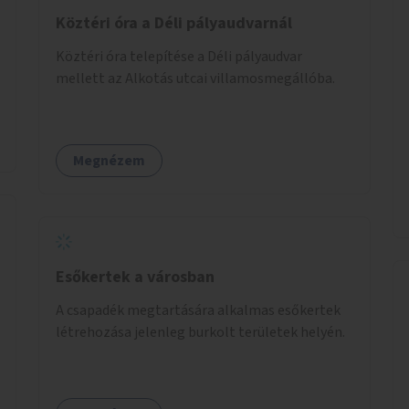
Köztéri óra a Déli pályaudvarnál
Köztéri óra telepítése a Déli pályaudvar
mellett az Alkotás utcai villamosmegállóba.
Megnézem
Esőkertek a városban
A csapadék megtartására alkalmas esőkertek
létrehozása jelenleg burkolt területek helyén.