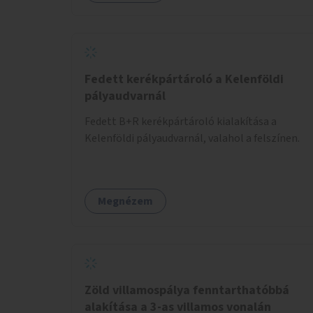
Fedett kerékpártároló a Kelenföldi
pályaudvarnál
Fedett B+R kerékpártároló kialakítása a
Kelenföldi pályaudvarnál, valahol a felszínen.
Megnézem
Zöld villamospálya fenntarthatóbbá
alakítása a 3-as villamos vonalán