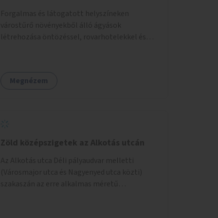
Forgalmas és látogatott helyszíneken
várostűrő növényekből álló ágyások
létrehozása öntözéssel, rovarhotelekkel és
információs táblákkal.
Megnézem
Zöld középszigetek az Alkotás utcán
Az Alkotás utca Déli pályaudvar melletti
(Városmajor utca és Nagyenyed utca közti)
szakaszán az erre alkalmas méretű
középszigetek zöldítése.