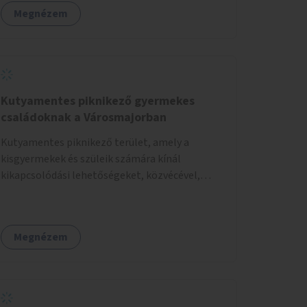
Megnézem
Kutyamentes piknikező gyermekes
családoknak a Városmajorban
Kutyamentes piknikező terület, amely a
kisgyermekek és szüleik számára kínál
kikapcsolódási lehetőségeket, közvécével,
pelenkázóval.
Megnézem