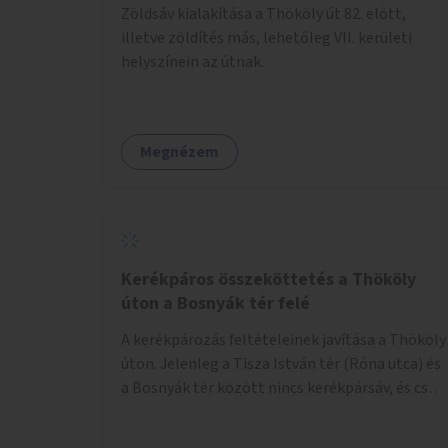
Zöldsáv kialakítása a Thököly út 82. előtt,
illetve zöldítés más, lehetőleg VII. kerületi
helyszínein az útnak.
Megnézem
Kerékpáros összeköttetés a Thököly
úton a Bosnyák tér felé
A kerékpározás feltételeinek javítása a Thököly
úton. Jelenleg a Tisza István tér (Róna utca) és
a Bosnyák tér között nincs kerékpársáv, és csak
a most épülő szakaszon folytatódik a Bosnyák
tér után.