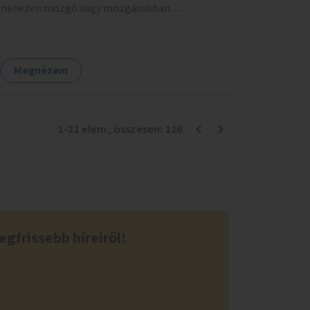
nehezen mozgó vagy mozgásukban
korlátozott látogatók számára. A járművek a
temetőkapu és a megadott sírhely között
közlekednének.
Megnézem
1
-
21
elem
, összesen:
126
egfrissebb híreiről!