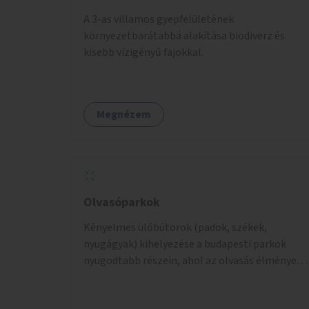
A 3-as villamos gyepfelületének
környezetbarátabbá alakítása biodiverz és
kisebb vízigényű fajokkal.
Megnézem
Olvasóparkok
Kényelmes ülőbútorok (padok, székek,
nyugágyak) kihelyezése a budapesti parkok
nyugodtabb részein, ahol az olvasás élménye
kellemes környezetben, természetes fény
mellett valósulhat meg. Árnyékolással,