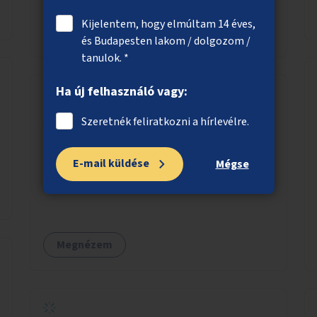
Kijelentem, hogy elmúltam 14 éves,
Megnézem
és Budapesten lakom / dolgozom /
tanulok. *
Ha új felhasználó vagy:
A Váci út 50. előtti terület zöldítése
Szeretnék feliratkozni a hírlevélre.
A XIII. kerület, Váci út 50. előtti terület
E-mail küldése
zöldítése. Zöldkazetta és hozzá tartozó
Mégse
öntözési rendszer kialakítása.
Megnézem