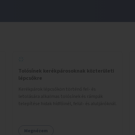
Tolósínek kerékpárosoknak közterületi
lépcsőkre
Kerékpárok lépcsőkön történő fel- és
letolására alkalmas tolósínek és rámpák
telepítése hidak hídfőinél, felül- és aluljáróknál.
Megnézem