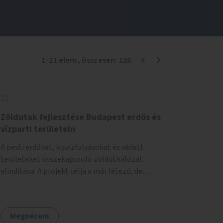
1
-
21
elem
, összesen:
126
Zöldutak fejlesztése Budapest erdős és
vízparti területein
A pesti erdőket, kisvízfolyásokat és védett
területeket összekapcsoló zöldúthálózat
elindítása. A projekt célja a már létező, de
gyakran elhanyagolt vagy ismeretlen ösvények
biztonságosabbá és használhatóbbá tétele,
különösen a közúti átvezetések, csúszós
Megnézem
szakaszok és szűkületek javításával, néhány