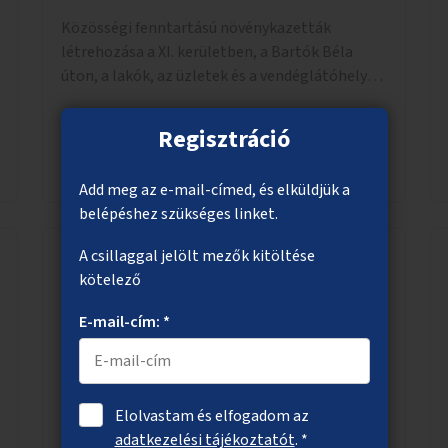
Közösségi fenntartású növénykazetták
létrehozása a XI. kerületben, a Bartók Béla
úton, a lakók, az üzletek és a vendéglátóhelyek
együttműködésével.
Regisztráció
Megnézem
Add meg az e-mail-címed, és elküldjük a
belépéshez szükséges linket.
A csillaggal jelölt mezők kitöltése
kötelező
Közösségi kerékpártárolók üresen álló
helyiségekben
E-mail-cím: *
A régóta üresen álló, közterületről közvetlenül
megközelíthető helyiségekből közösségi
kerékpártárolók kialakítása.
Elolvastam és elfogadom az
adatkezelési tájékoztatót
. *