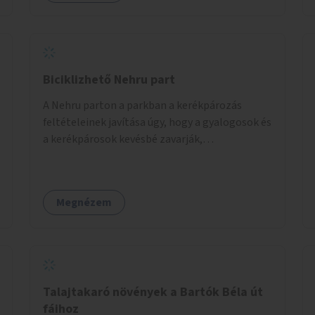
Biciklizhető Nehru part
A Nehru parton a parkban a kerékpározás
feltételeinek javítása úgy, hogy a gyalogosok és
a kerékpárosok kevésbé zavarják,
veszélyeztessék egymást.
Megnézem
Talajtakaró növények a Bartók Béla út
fáihoz