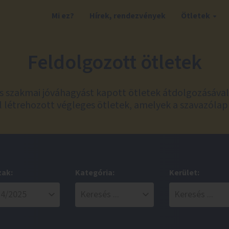
Mi ez?
Hírek, rendezvények
Ötletek
Feldolgozott ötletek
és szakmai jóváhagyást kapott ötletek átdolgozásáva
 létrehozott végleges ötletek, amelyek a szavazólap
zak:
Kategória:
Kerület: