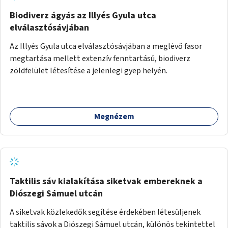
Biodiverz ágyás az Illyés Gyula utca
elválasztósávjában
Az Illyés Gyula utca elválasztósávjában a meglévő fasor
megtartása mellett extenzív fenntartású, biodiverz
zöldfelület létesítése a jelenlegi gyep helyén.
Megnézem
Taktilis sáv kialakítása siketvak embereknek a
Diószegi Sámuel utcán
A siketvak közlekedők segítése érdekében létesüljenek
taktilis sávok a Diószegi Sámuel utcán, különös tekintettel