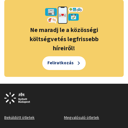
Ne maradj le a közösségi
költségvetés legfrissebb
híreiről!
Feliratkozás
Beküldött ötletek
Megvalósuló ötletek