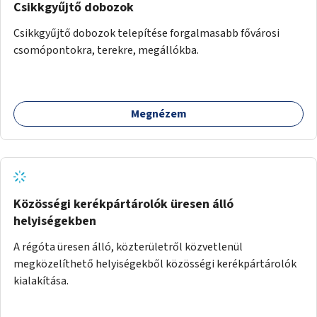
Csikkgyűjtő dobozok
Csikkgyűjtő dobozok telepítése forgalmasabb fővárosi
csomópontokra, terekre, megállókba.
Megnézem
Közösségi kerékpártárolók üresen álló
helyiségekben
A régóta üresen álló, közterületről közvetlenül
megközelíthető helyiségekből közösségi kerékpártárolók
kialakítása.