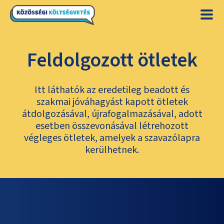
Feldolgozott ötletek
Itt láthatók az eredetileg beadott és
szakmai jóváhagyást kapott ötletek
átdolgozásával, újrafogalmazásával, adott
esetben összevonásával létrehozott
végleges ötletek, amelyek a szavazólapra
kerülhetnek.