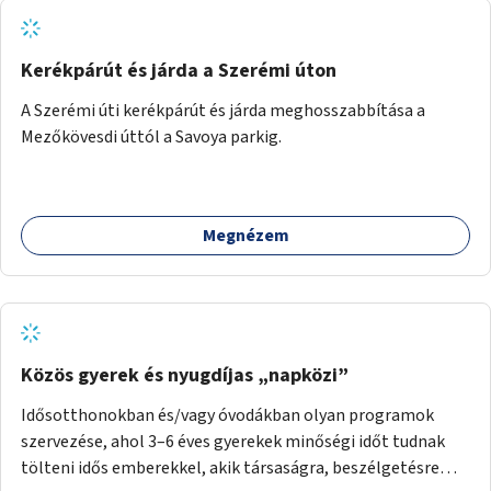
Kerékpárút és járda a Szerémi úton
A Szerémi úti kerékpárút és járda meghosszabbítása a
Mezőkövesdi úttól a Savoya parkig.
Megnézem
Közös gyerek és nyugdíjas „napközi”
Idősotthonokban és/vagy óvodákban olyan programok
szervezése, ahol 3–6 éves gyerekek minőségi időt tudnak
tölteni idős emberekkel, akik társaságra, beszélgetésre