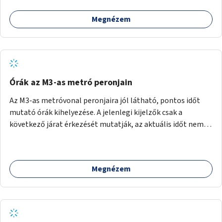
Megnézem
Órák az M3-as metró peronjain
Az M3-as metróvonal peronjaira jól látható, pontos időt
mutató órák kihelyezése. A jelenlegi kijelzők csak a
következő járat érkezését mutatják, az aktuális időt nem.
Az órák a peronokon várakozók tájékozódását segítenék,
ahogyan az más közösségi tereken is bevett gyakorlat.
Megnézem