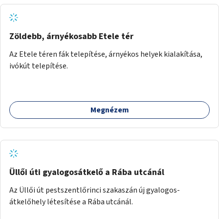
Zöldebb, árnyékosabb Etele tér
Az Etele téren fák telepítése, árnyékos helyek kialakítása,
ivókút telepítése.
Megnézem
Üllői úti gyalogosátkelő a Rába utcánál
Az Üllői út pestszentlőrinci szakaszán új gyalogos-
átkelőhely létesítése a Rába utcánál.