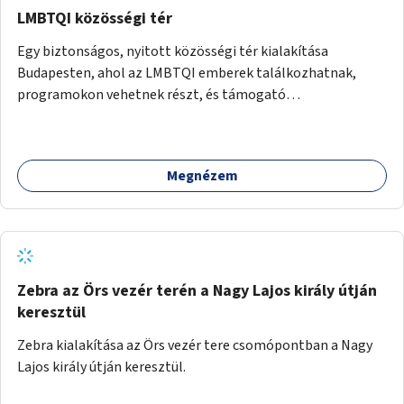
LMBTQI közösségi tér
Egy biztonságos, nyitott közösségi tér kialakítása
Budapesten, ahol az LMBTQI emberek találkozhatnak,
programokon vehetnek részt, és támogató
szolgáltatásokat érhetnek el. A központ helyet adhatna
csoportfoglalkozásoknak, kulturális eseményeknek és civil
szervezetek programjainak is. Az üzemeltető pályázat
Megnézem
útján lesz kiválasztva.
Zebra az Örs vezér terén a Nagy Lajos király útján
keresztül
Zebra kialakítása az Örs vezér tere csomópontban a Nagy
Lajos király útján keresztül.