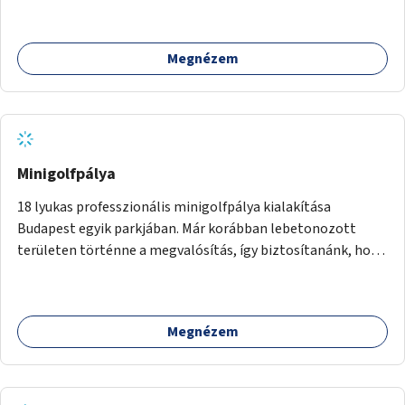
létrehozásával sokat javulhatna a park minősége.
Megnézem
Minigolfpálya
18 lyukas professzionális minigolfpálya kialakítása
Budapest egyik parkjában. Már korábban lebetonozott
területen történne a megvalósítás, így biztosítanánk, hogy
ne vesszen el további zöldfelület.
Megnézem