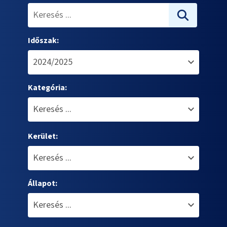
Időszak:
Kategória:
Kerület:
Állapot: