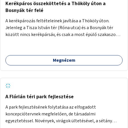
Kerékpáros összeköttetés a Thököly úton a
Bosnyák tér felé
A kerékpározás feltételeinek javítása a Thököly úton.
Jelenleg a Tisza István tér (Róna utca) és a Bosnyák tér
között nincs kerékpársáv, és csak a most épülő szakaszon
folytatódik a Bosnyák tér után.
Megnézem
A Flórián téri park fejlesztése
A park fejlesztésének folytatása az elfogadott
koncepciótervnek megfelelően, de társadalmi
egyeztetéssel. Növények, virágok ültetésével, a sétány
felújításával, természetes burkolatú futókör