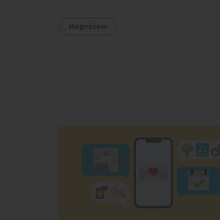
utáni időszakban.
Megnézem