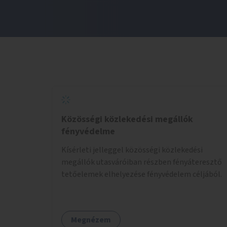
Közösségi közlekedési megállók
fényvédelme
Kísérleti jelleggel közösségi közlekedési
megállók utasváróiban részben fényáteresztő
tetőelemek elhelyezése fényvédelem céljából.
Megnézem