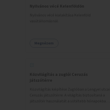
Nyilvános vécé Kelenföldön
Nyilvános vécé kialakítása Kelenföld
vasútállomásnál.
Megnézem
Közvilágítás a zuglói Ceruzás
játszótérre
Közvilágítás kiépítése Zuglóban a Lengyel utcai
Ceruzás játszótérre. A világítás biztosítaná a
játszótér használatát a sötétebb hónapokban,
különösen az óvodai és iskolai foglalkozások