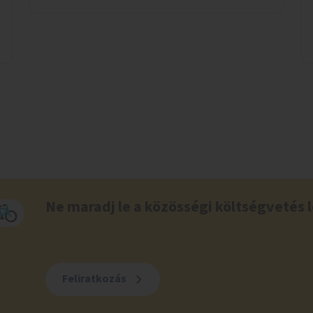
társasjátékozni, és azt is, hogy ezek mikor
érhetők el. A projekt célja, hogy átláthatóvá és
könnyen elérhetővé tegye a város közösségi
sport- és játéklehetőségeit bárki számára, egy
már meglévő, fejlesztett megoldás
fenntartásán keresztül.
Ne maradj le a közösségi költségvetés l
Feliratkozás