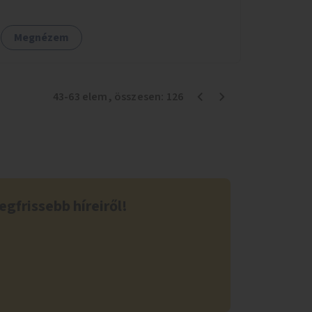
Megnézem
43
-
63
elem
, összesen:
126
egfrissebb híreiről!