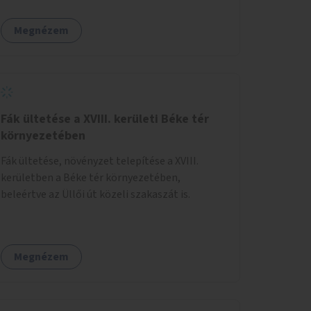
közösségi eseményeken.
Megnézem
Fák ültetése a XVIII. kerületi Béke tér
környezetében
Fák ültetése, növényzet telepítése a XVIII.
kerületben a Béke tér környezetében,
beleértve az Üllői út közeli szakaszát is.
Megnézem