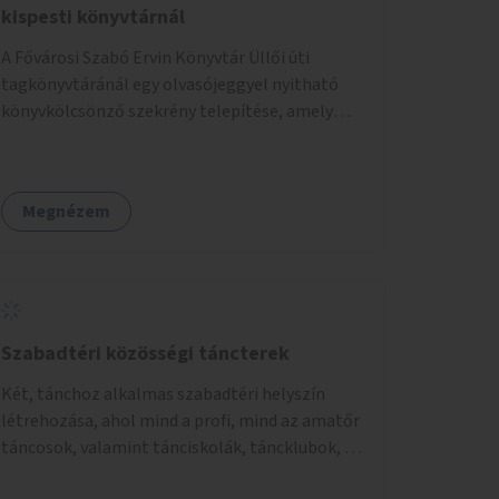
kispesti könyvtárnál
A Fővárosi Szabó Ervin Könyvtár Üllői úti
tagkönyvtáránál egy olvasójeggyel nyitható
könyvkölcsönző szekrény telepítése, amely
akkor is használható, ha a könyvtár zárva van.
Megnézem
Szabadtéri közösségi táncterek
Két, tánchoz alkalmas szabadtéri helyszín
létrehozása, ahol mind a profi, mind az amatőr
táncosok, valamint tánciskolák, táncklubok, a
mozgásra vágyó lakosok is részt vehetnek