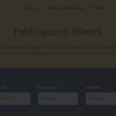
Mi ez?
Hírek, rendezvények
Ötletek
Feldolgozott ötletek
és szakmai jóváhagyást kapott ötletek átdolgozásáva
 létrehozott végleges ötletek, amelyek a szavazólap
zak:
Kategória:
Kerület: