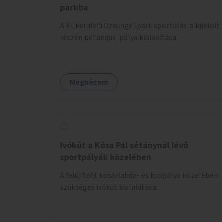
parkba
A XI. kerületi Dzsungel park sportolásra kijelölt
részén pétanque-pálya kialakítása.
Megnézem
Ivókút a Kósa Pál sétánynál lévő
sportpályák közelében
A felújított kosárlabda- és focipálya közelében
szükséges ivókút kialakítása.