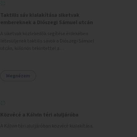
Taktilis sáv kialakítása siketvak
embereknek a Diószegi Sámuel utcán
A siketvak közlekedők segítése érdekében
létesüljenek taktilis sávok a Diószegi Sámuel
utcán, különös tekintettel a
gyalogosátkelőknél.
Megnézem
Közvécé a Kálvin téri aluljáróba
A Kálvin téri aluljáróban közvécé kialakítása.