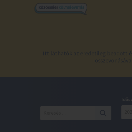
Itt láthatók az eredetileg beadott 
összevonásával
Idős