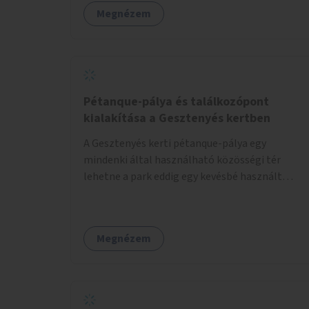
Megnézem
Pétanque-pálya és találkozópont
kialakítása a Gesztenyés kertben
A Gesztenyés kerti pétanque-pálya egy
mindenki által használható közösségi tér
lehetne a park eddig egy kevésbé használt
részén. A játék egyszerre nyújtana lehetőséget
kikapcsolódásra, társasági élményre és
sportolásra – generációkon átívelően, akár
Megnézem
mozgásukban korlátozott, autizmussal vagy
demenciával élő emberek számára is.