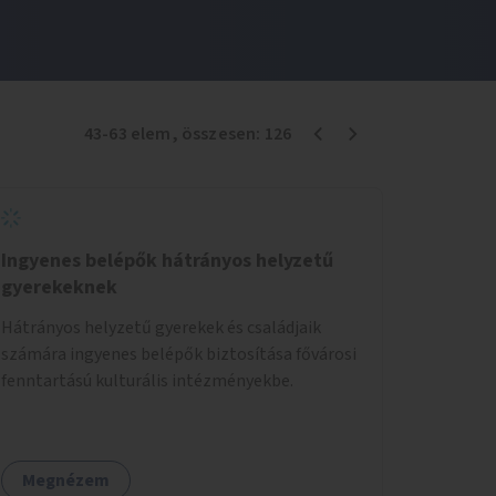
43
-
63
elem
, összesen:
126
Ingyenes belépők hátrányos helyzetű
gyerekeknek
Hátrányos helyzetű gyerekek és családjaik
számára ingyenes belépők biztosítása fővárosi
fenntartású kulturális intézményekbe.
Megnézem