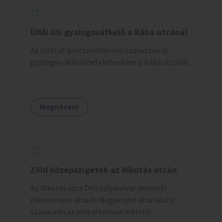
Üllői úti gyalogosátkelő a Rába utcánál
Az Üllői út pestszentlőrinci szakaszán új
gyalogos-átkelőhely létesítése a Rába utcánál.
Megnézem
Zöld középszigetek az Alkotás utcán
Az Alkotás utca Déli pályaudvar melletti
(Városmajor utca és Nagyenyed utca közti)
szakaszán az erre alkalmas méretű