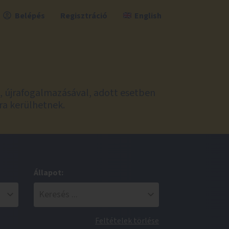
Belépés
Regisztráció
English
l, újrafogalmazásával, adott esetben
ra kerülhetnek.
Állapot:
Feltételek törlése