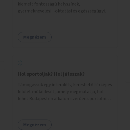
kiemelt fontosságú helyszínek,
gyermeknevelési, -oktatási és egészségügyi
intézmények közelében Budapest különböző
pontjain, 7–12 helyszínen.
Megnézem
Hol sportoljak? Hol játsszak?
Támogassuk egy interaktív, kereshető térképes
felület működését, amely megmutatja, hol
lehet Budapesten alkalomszerűen sportolni
vagy játszani klubokban, közösségi terekben
vagy nyilvános pályákon. A felhasználó például
könnyen megtudhatja, hol tud a környékén
Megnézem
jógázni, bridzsezni, biliárdozni vagy