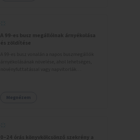
A 99-es busz megállóinak árnyékolása
és zöldítése
A 99-es busz vonalán a napos buszmegállók
árnyékolásának növelése, ahol lehetséges,
növényfuttatással vagy napvitorlák
telepítésével. A projekt pilot jelleggel
valósulna meg, a helyszíni adottságok
figyelembevételével.
Megnézem
0–24 órás könyvkölcsönző szekrény a