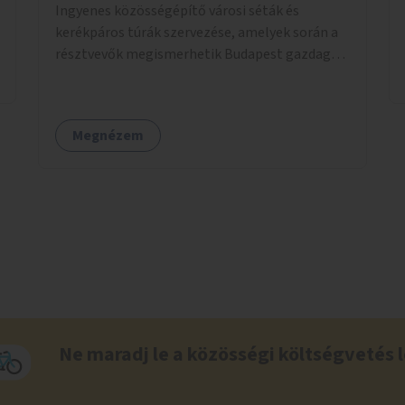
Ingyenes közösségépítő városi séták és
kerékpáros túrák szervezése, amelyek során a
résztvevők megismerhetik Budapest gazdag
történelmét, rejtett titkait és kulturális
értékeit. A város felfedezése összekötve a
mozgás népszerűsítésével mindenki számára
Megnézem
nagy élményt nyújthat.
Ne maradj le a közösségi költségvetés l