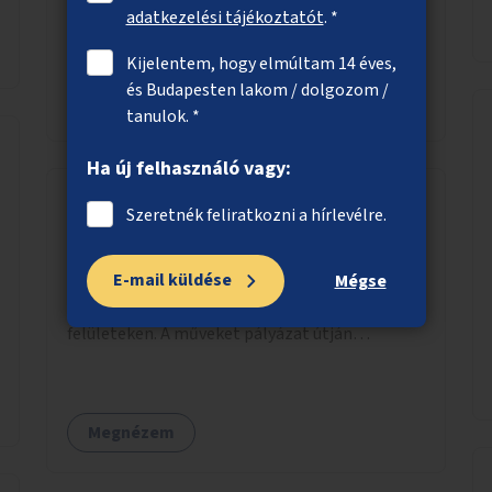
buszmegálló közelében.
adatkezelési tájékoztatót
. *
Kijelentem, hogy elmúltam 14 éves,
és Budapesten lakom / dolgozom /
Megnézem
tanulok. *
Ha új felhasználó vagy:
Szeretnék feliratkozni a hírlevélre.
Utcai falfestmények
E-mail küldése
Dekoratív falfestmények és graffitik
Mégse
megvalósítása jelenleg kihasználatlan
felületeken. A műveket pályázat útján
választott művészek és művészeti hallgatók
készítenék el.
Megnézem