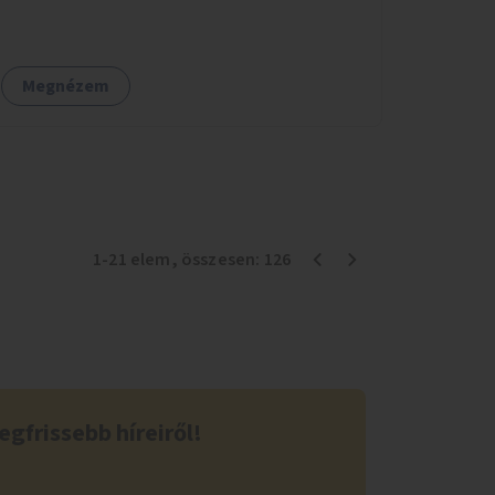
intézkedések hozhatók.
Megnézem
1
-
21
elem
, összesen:
126
egfrissebb híreiről!