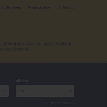
Belépés
Regisztráció
English
l, újrafogalmazásával, adott esetben
ra kerülhetnek.
Állapot:
Feltételek törlése