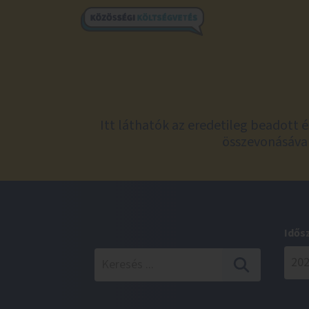
Itt láthatók az eredetileg beadott 
összevonásával
Idős