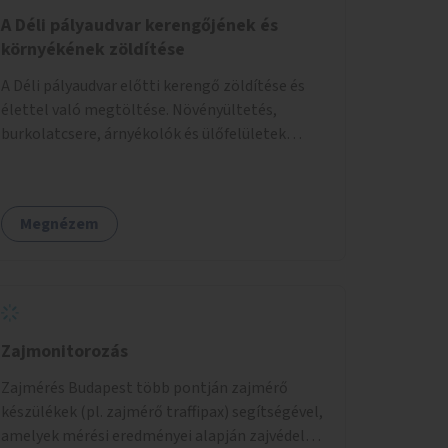
A Déli pályaudvar kerengőjének és
környékének zöldítése
A Déli pályaudvar előtti kerengő zöldítése és
élettel való megtöltése. Növényültetés,
burkolatcsere, árnyékolók és ülőfelületek
telepítése. Továbbá a Déli pályaudvar
környezetének zöldítése, a kihasználatlan
területek zöldfelületekkel való gazdagítása.
Megnézem
Zajmonitorozás
Zajmérés Budapest több pontján zajmérő
készülékek (pl. zajmérő traffipax) segítségével,
amelyek mérési eredményei alapján zajvédelmi