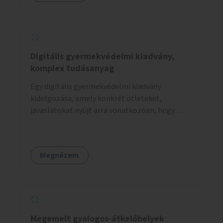
Digitális gyermekvédelmi kiadvány,
komplex tudásanyag
Egy digitális gyermekvédelmi kiadvány
kidolgozása, amely konkrét ötleteket,
javaslatokat nyújt arra vonatkozóan, hogy
hogyan lehet a hétköznapokban kikerülni vagy
helyettesíteni a kisgyerekek okoseszköz-
használatát.
Megnézem
Megemelt gyalogos-átkelőhelyek