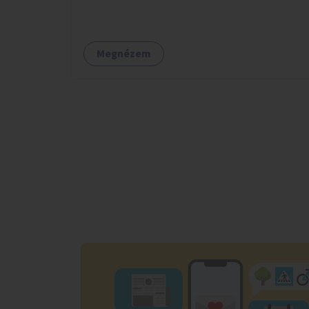
angolkert jellegű jövőképhez illeszkedve
valósulhat meg.
Megnézem