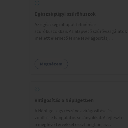
Egészségügyi szűrőbuszok
Az egészségi állapot felmérése
szűrőbuszokban. Az alapvető szűrővizsgálatok
mellett elérhető lenne felvilágosítás,
egészségügyi tanácsadás, a szexuális úton
terjedő betegségek szűrése és a
szenvedélybetegek támogatása.
Megnézem
Virágosítás a Népligetben
A Népliget egy részének virágosítása és
zöldítése hangulatos sétányokkal. A fejlesztés
a meglévő tervekkel összhangban, az