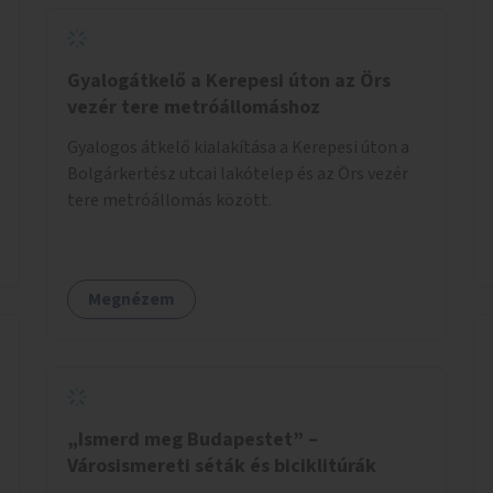
Gyalogátkelő a Kerepesi úton az Örs
vezér tere metróállomáshoz
Gyalogos átkelő kialakítása a Kerepesi úton a
Bolgárkertész utcai lakótelep és az Örs vezér
tere metróállomás között.
Megnézem
„Ismerd meg Budapestet” –
Városismereti séták és biciklitúrák