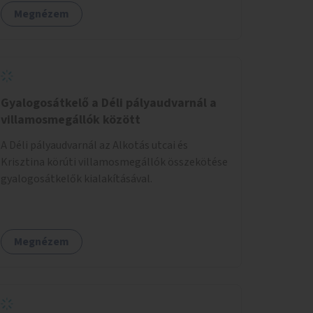
figyelembevételével.
Megnézem
Gyalogosátkelő a Déli pályaudvarnál a
villamosmegállók között
A Déli pályaudvarnál az Alkotás utcai és
Krisztina körúti villamosmegállók összekötése
gyalogosátkelők kialakításával.
Megnézem