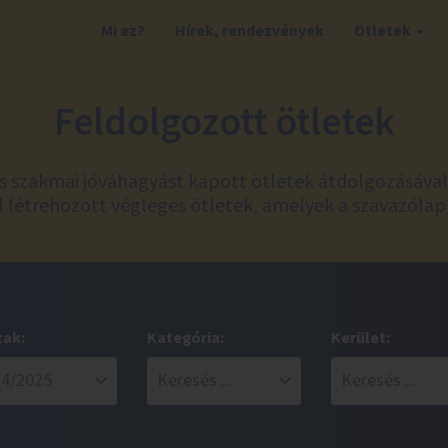
Mi ez?
Hírek, rendezvények
Ötletek
Feldolgozott ötletek
és szakmai jóváhagyást kapott ötletek átdolgozásáva
 létrehozott végleges ötletek, amelyek a szavazólap
zak:
Kategória:
Kerület: