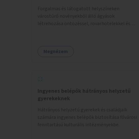
Forgalmas és látogatott helyszíneken
várostűrő növényekből álló ágyások
létrehozása öntözéssel, rovarhotelekkel és
információs táblákkal.
Megnézem
Ingyenes belépők hátrányos helyzetű
gyerekeknek
Hátrányos helyzetű gyerekek és családjaik
számára ingyenes belépők biztosítása fővárosi
fenntartású kulturális intézményekbe.