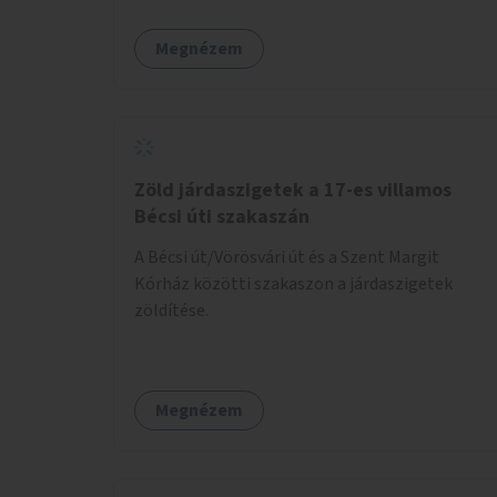
Megnézem
Zöld járdaszigetek a 17-es villamos
Bécsi úti szakaszán
A Bécsi út/Vörösvári út és a Szent Margit
Kórház közötti szakaszon a járdaszigetek
zöldítése.
Megnézem