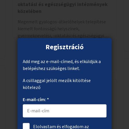
oktatási és egészségügyi intézmények
közelében
Megemelt gyalogos-átkelőhelyek telepítése
kiemelt fontosságú helyszínek,
gyermeknevelési, -oktatási és egészségügyi
intézmények közelében Budapest különböző
Regisztráció
pontjain, 7–12 helyszínen.
Megnézem
Add meg az e-mail-címed, és elküldjük a
belépéshez szükséges linket.
A csillaggal jelölt mezők kitöltése
kötelező
Zebra az Üllői útra a Mednyánszky utca
E-mail-cím: *
közelében
Gyalogosátkelő létesítése az Üllői út és a
Mednyánszky utca sarkához, a 236-os
Elolvastam és elfogadom az