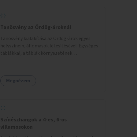
Tanösvény az Ördög-ároknál
Tanösvény kialakítása az Ördög-árok egyes
helyszínein, állomások létesítésével. Egységes
táblákkal, a táblák környezetének
rendezésével. Online tanösvény-bemutató
felület kialakítása.
Megnézem
Színészhangok a 4-es, 6-os
villamosokon