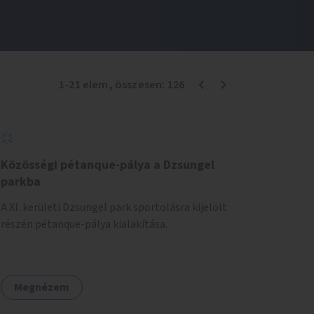
1
-
21
elem
, összesen:
126
Közösségi pétanque-pálya a Dzsungel
parkba
A XI. kerületi Dzsungel park sportolásra kijelölt
részén pétanque-pálya kialakítása.
Megnézem