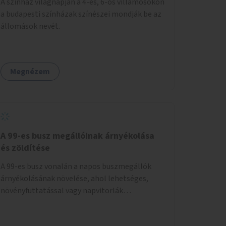
A színház világnapján a 4-es, 6-os villamosokon
a budapesti színházak színészei mondják be az
állomások nevét.
Megnézem
A 99-es busz megállóinak árnyékolása
és zöldítése
A 99-es busz vonalán a napos buszmegállók
árnyékolásának növelése, ahol lehetséges,
növényfuttatással vagy napvitorlák
telepítésével. A projekt pilot jelleggel
valósulna meg, a helyszíni adottságok