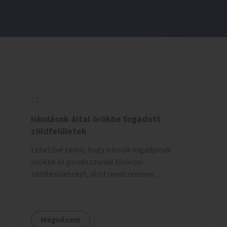
Iskolások által örökbe fogadott
zöldfelületek
Lehetővé tenni, hogy iskolák fogadjanak
örökbe és gondozzanak fővárosi
zöldterületeket, ahol rendszeresen
kertészkedhetnek a gyerekek.
Megnézem