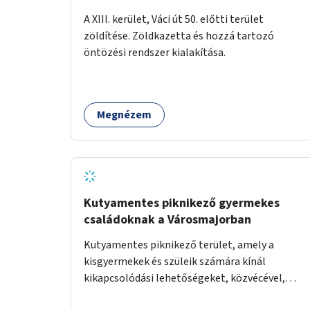
A XIII. kerület, Váci út 50. előtti terület
zöldítése. Zöldkazetta és hozzá tartozó
öntözési rendszer kialakítása.
Megnézem
Kutyamentes piknikező gyermekes
családoknak a Városmajorban
Kutyamentes piknikező terület, amely a
kisgyermekek és szüleik számára kínál
kikapcsolódási lehetőségeket, közvécével,
pelenkázóval.