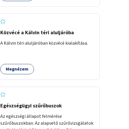
Közvécé a Kálvin téri aluljáróba
A Kálvin téri aluljáróban közvécé kialakítása.
Megnézem
Egészségügyi szűrőbuszok
Az egészségi állapot felmérése
szűrőbuszokban. Az alapvető szűrővizsgálatok