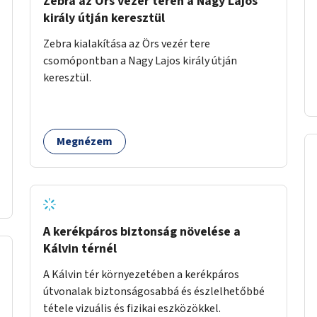
Zebra az Örs vezér terén a Nagy Lajos
király útján keresztül
Zebra kialakítása az Örs vezér tere
csomópontban a Nagy Lajos király útján
keresztül.
Megnézem
A kerékpáros biztonság növelése a
Kálvin térnél
A Kálvin tér környezetében a kerékpáros
útvonalak biztonságosabbá és észlelhetőbbé
tétele vizuális és fizikai eszközökkel.