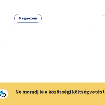
Megnézem
Ne maradj le a közösségi költségvetés l