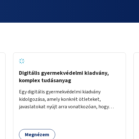
Digitális gyermekvédelmi kiadvány,
komplex tudásanyag
Egy digitális gyermekvédelmi kiadvány
kidolgozása, amely konkrét ötleteket,
javaslatokat nyújt arra vonatkozóan, hogy
hogyan lehet a hétköznapokban kikerülni vagy
helyettesíteni a kisgyerekek okoseszköz-
használatát.
Megnézem