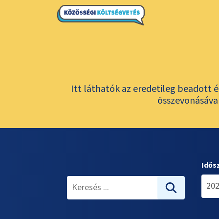
Itt láthatók az eredetileg beadott 
összevonásával
Idős