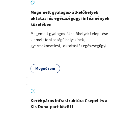
Megemelt gyalogos-átkelőhelyek
oktatási és egészségügyi intézmények
közelében
Megemelt gyalogos-átkelőhelyek telepítése
kiemelt fontosságú helyszínek,
gyermeknevelési, -oktatási és egészségügyi
intézmények közelében Budapest különböző
pontjain, 7–12 helyszínen.
Megnézem
Kerékpáros infrastruktúra Csepel és a
Kis-Duna-part között