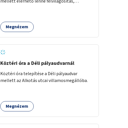
mellett elérhető lenne felvilágosítás,
egészségügyi tanácsadás, a szexuális úton
terjedő betegségek szűrése és a
szenvedélybetegek támogatása.
Megnézem
Köztéri óra a Déli pályaudvarnál
Köztéri óra telepítése a Déli pályaudvar
mellett az Alkotás utcai villamosmegállóba.
Megnézem