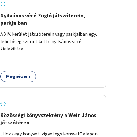
Nyilvános vécé Zugló játszóterein,
parkjaiban
A XIV. kerület játszóterein vagy parkjaiban egy,
lehetőség szerint kettő nyilvános vécé
kialakítása.
Megnézem
Közösségi könyvszekrény a Wein János
játszótéren
„Hozz egy könyvet, vigyél egy könyvet" alapon