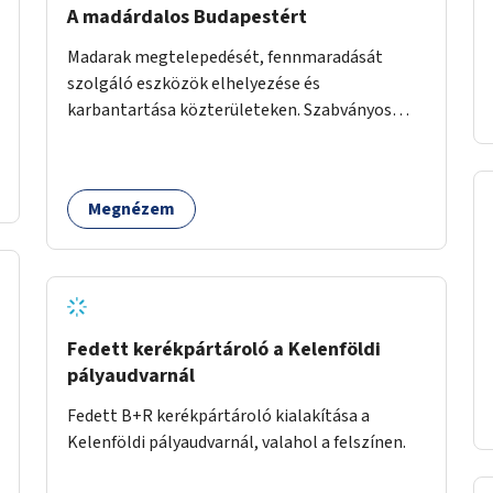
A madárdalos Budapestért
Madarak megtelepedését, fennmaradását
szolgáló eszközök elhelyezése és
karbantartása közterületeken. Szabványos
odúk mellett ez jelenthet itatókat, téli
madáretetőket is.
Megnézem
Fedett kerékpártároló a Kelenföldi
pályaudvarnál
Fedett B+R kerékpártároló kialakítása a
Kelenföldi pályaudvarnál, valahol a felszínen.