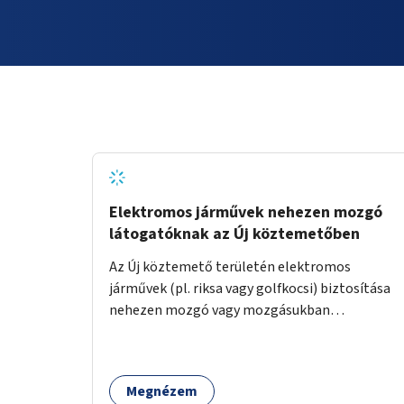
Elektromos járművek nehezen mozgó
látogatóknak az Új köztemetőben
Az Új köztemető területén elektromos
járművek (pl. riksa vagy golfkocsi) biztosítása
nehezen mozgó vagy mozgásukban
korlátozott látogatók számára. A járművek a
temetőkapu és a megadott sírhely között
közlekednének.
Megnézem