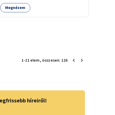
Megnézem
1
-
21
elem
, összesen:
126
egfrissebb híreiről!