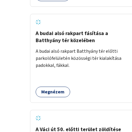
A budai alsó rakpart fásítása a
Batthyány tér közelében
A budai alsó rakpart Batthyány tér előtti
parkolófelületén közösségi tér kialakítása
padokkal, fákkal.
Megnézem
A Váci út 50. előtti terület zöldítése