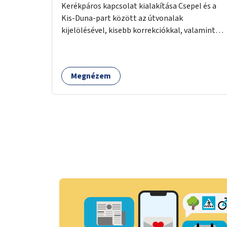
Kerékpáros kapcsolat kialakítása Csepel és a
Kis-Duna-part között az útvonalak
kijelölésével, kisebb korrekciókkal, valamint
szükség esetén biztonságos átkelőhelyek
létesítésével.
Megnézem