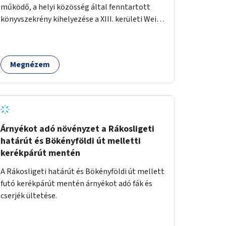
működő, a helyi közösség által fenntartott
könyvszekrény kihelyezése a XIII. kerületi Wein
János játszótérre.
Megnézem
Árnyékot adó növényzet a Rákosligeti
határút és Bökényföldi út melletti
kerékpárút mentén
A Rákosligeti határút és Bökényföldi út mellett
futó kerékpárút mentén árnyékot adó fák és
cserjék ültetése.