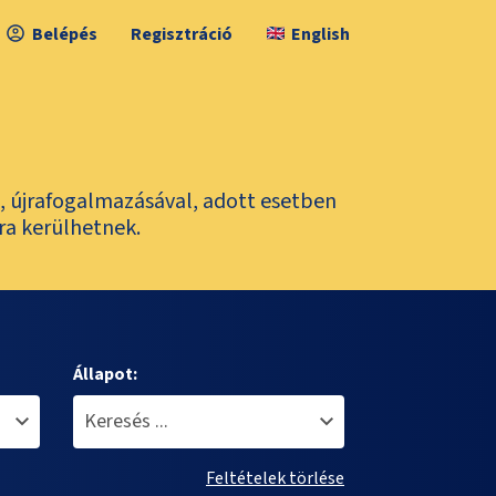
Belépés
Regisztráció
English
l, újrafogalmazásával, adott esetben
ra kerülhetnek.
Állapot:
Feltételek törlése