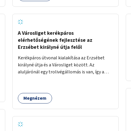
A Városliget kerékpáros
elérhetőségének fejlesztése az
Erzsébet királyné útja felől
Kerékpáros útvonal kialakítása az Erzsébet
királyné útja és a Városliget között. Az
aluljárónál egy trolivégállomás is van, így a
kerékpáros infrastruktúrát úgy kell kialakítani,
hogy biztonságosan lehessen biciklizni a
troliforgalom mellett is. Az útvonal
Megnézem
átvezetésre kerülne a Hungária körúton, majd a
Városligetig folytatódna a Hermina utat
keresztezve.