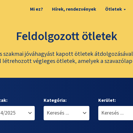
Mi ez?
Hírek, rendezvények
Ötletek
Feldolgozott ötletek
és szakmai jóváhagyást kapott ötletek átdolgozásáva
 létrehozott végleges ötletek, amelyek a szavazólap
zak:
Kategória:
Kerület: