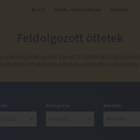
Mi ez?
Hírek, rendezvények
Ötletek
Feldolgozott ötletek
és szakmai jóváhagyást kapott ötletek átdolgozásáva
 létrehozott végleges ötletek, amelyek a szavazólap
zak:
Kategória:
Kerület: