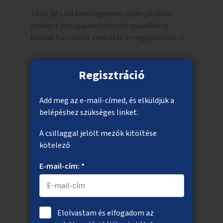
Több játszótéren legyenek olyan játékok,
amelyet mozgáskorlátozott gyerekek is
tudnak használni. Emellett a megközelítés is
legyen akadálymentes.
Regisztráció
Megnézem
Add meg az e-mail-címed, és elküldjük a
belépéshez szükséges linket.
A csillaggal jelölt mezők kitöltése
Kerékpáros összeköttetés a Thököly
kötelező
úton a Bosnyák tér felé
E-mail-cím: *
A kerékpározás feltételeinek javítása a Thököly
úton. Jelenleg a Tisza István tér (Róna utca) és
a Bosnyák tér között nincs kerékpársáv, és csak
a most épülő szakaszon folytatódik a Bosnyák
Elolvastam és elfogadom az