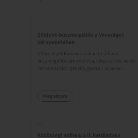
Zöldebb buszmegállók a Városliget
környezetében
A Városliget körüli utcákban található
buszmegállók árnyékolása, kiegészítése kevés
karbantartást igénylő, gyorsan növekvő
zöldnövényzettel.
Megnézem
Közösségi műhely a II. kerületben