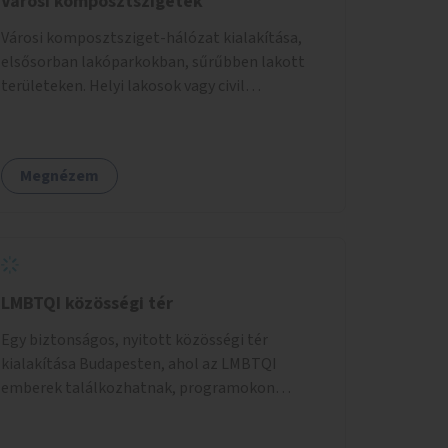
Városi komposztszigetek
Városi komposztsziget-hálózat kialakítása,
elsősorban lakóparkokban, sűrűbben lakott
területeken. Helyi lakosok vagy civil
szervezetek számára komposztmesteri képzés
biztosítása, ami lehetővé teszi a
komposztszigetek helyben történő hosszú
Megnézem
távú fenntartását.
LMBTQI közösségi tér
Egy biztonságos, nyitott közösségi tér
kialakítása Budapesten, ahol az LMBTQI
emberek találkozhatnak, programokon
vehetnek részt, és támogató szolgáltatásokat
érhetnek el. A központ helyet adhatna