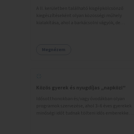
A II. kerületben található kisgépkölcsönző
kiegészítéseként olyan közösségi műhely
kialakítása, ahol a barkácsolni vágyók, de
helyhiány vagy szerszámhiány miatt
hátrányból indulók megtalálhatják a számukra
megfelelő helyet.
Megnézem
Közös gyerek és nyugdíjas „napközi”
Idősotthonokban és/vagy óvodákban olyan
programok szervezése, ahol 3–6 éves gyerekek
minőségi időt tudnak tölteni idős emberekkel,
akik társaságra, beszélgetésre vágynak.