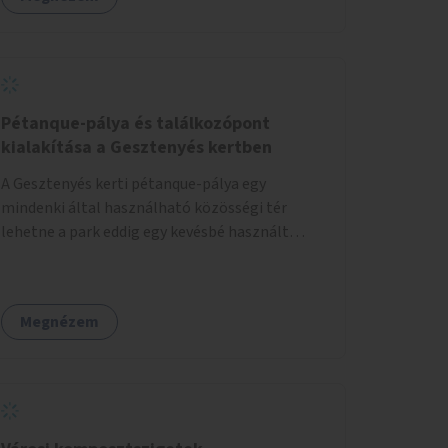
Pétanque-pálya és találkozópont
kialakítása a Gesztenyés kertben
A Gesztenyés kerti pétanque-pálya egy
mindenki által használható közösségi tér
lehetne a park eddig egy kevésbé használt
részén. A játék egyszerre nyújtana lehetőséget
kikapcsolódásra, társasági élményre és
sportolásra – generációkon átívelően, akár
Megnézem
mozgásukban korlátozott, autizmussal vagy
demenciával élő emberek számára is.