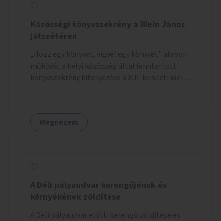
vállalja a működtetést és a felügyeletet.
Közösségi könyvszekrény a Wein János
játszótéren
„Hozz egy könyvet, vigyél egy könyvet" alapon
működő, a helyi közösség által fenntartott
könyvszekrény kihelyezése a XIII. kerületi Wein
János játszótérre.
Megnézem
A Déli pályaudvar kerengőjének és
környékének zöldítése
A Déli pályaudvar előtti kerengő zöldítése és