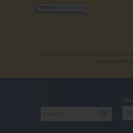
Itt láthatók az eredetileg beadott 
összevonásával
Idős