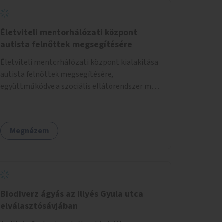
Életviteli mentorhálózati központ
autista felnőttek megsegítésére
Életviteli mentorhálózati központ kialakítása
autista felnőttek megsegítésére,
együttműködve a szociális ellátórendszer más
szereplőivel.
Megnézem
Biodiverz ágyás az Illyés Gyula utca
elválasztósávjában