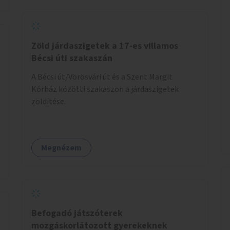
Zöld járdaszigetek a 17-es villamos
Bécsi úti szakaszán
A Bécsi út/Vörösvári út és a Szent Margit
Kórház közötti szakaszon a járdaszigetek
zöldítése.
Megnézem
Befogadó játszóterek
mozgáskorlátozott gyerekeknek