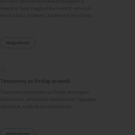
Az Illyés Gyula utca elválasztósávjában a
meglévő fasor megtartása mellett extenzív
fenntartású, biodiverz zöldfelület létesítése a
jelenlegi gyep helyén.
Megnézem
Tanösvény az Ördög-ároknál
Tanösvény kialakítása az Ördög-árok egyes
helyszínein, állomások létesítésével. Egységes
táblákkal, a táblák környezetének
rendezésével. Online tanösvény-bemutató
felület kialakítása.
Megnézem