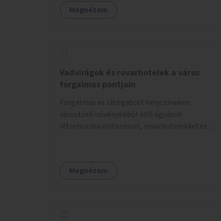
Megnézem
Vadvirágok és rovarhotelek a város
forgalmas pontjain
Forgalmas és látogatott helyszíneken
várostűrő növényekből álló ágyások
létrehozása öntözéssel, rovarhotelekkel és
információs táblákkal.
Megnézem