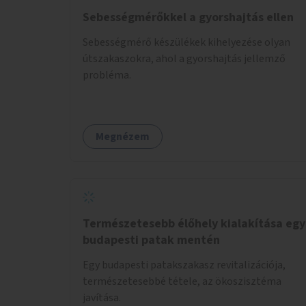
Sebességmérőkkel a gyorshajtás ellen
Sebességmérő készülékek kihelyezése olyan
útszakaszokra, ahol a gyorshajtás jellemző
probléma.
Megnézem
Természetesebb élőhely kialakítása egy
budapesti patak mentén
Egy budapesti patakszakasz revitalizációja,
természetesebbé tétele, az ökoszisztéma
javítása.