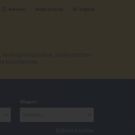
Belépés
Regisztráció
English
l, újrafogalmazásával, adott esetben
ra kerülhetnek.
Állapot:
Feltételek törlése