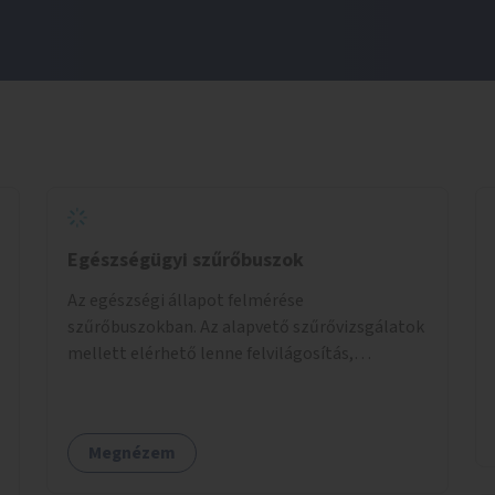
Egészségügyi szűrőbuszok
Az egészségi állapot felmérése
szűrőbuszokban. Az alapvető szűrővizsgálatok
mellett elérhető lenne felvilágosítás,
egészségügyi tanácsadás, a szexuális úton
terjedő betegségek szűrése és a
szenvedélybetegek támogatása.
Megnézem