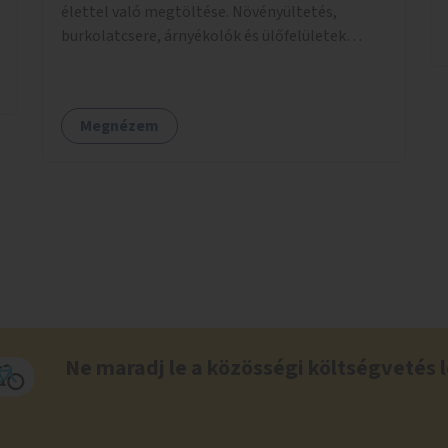
élettel való megtöltése. Növényültetés,
burkolatcsere, árnyékolók és ülőfelületek
telepítése. Továbbá a Déli pályaudvar
környezetének zöldítése, a kihasználatlan
területek zöldfelületekkel való gazdagítása.
Megnézem
Ne maradj le a közösségi költségvetés l