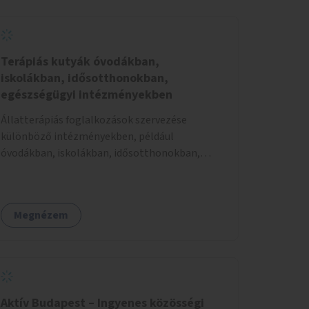
Terápiás kutyák óvodákban,
iskolákban, idősotthonokban,
egészségügyi intézményekben
Állatterápiás foglalkozások szervezése
különböző intézményekben, például
óvodákban, iskolákban, idősotthonokban,
egészségügyi intézményekben.
Megnézem
Aktív Budapest – Ingyenes közösségi