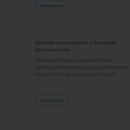
Megnézem
Zöldebb buszmegállók a Városliget
környezetében
A Városliget körüli utcákban található
buszmegállók árnyékolása, kiegészítése kevés
karbantartást igénylő, gyorsan növekvő
zöldnövényzettel.
Megnézem