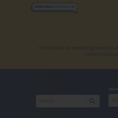
Itt láthatók az eredetileg beadott 
összevonásával
Idős