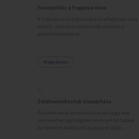
Fasorpótlás a Fogarasi úton
A Fogarasi úton a Róna utca és a Padlizsán utca
között, a páratlan oldalon fák ültetése a
parkolóhelyek közé.
Megnézem
Zöldhomlokzatok kialakítása
Épületek utcai homlokzatára rács vagy más
szerkezetek segítségével növények futtatása.
Az épületek kiválasztása pályázat útján
történik.