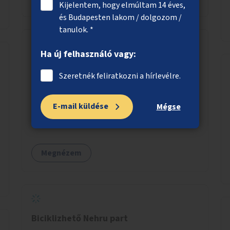
úttestjére repüljenek, és ott rakják le petéiket.
Kijelentem, hogy elmúltam 14 éves,
és Budapesten lakom / dolgozom /
tanulok. *
Ha új felhasználó vagy:
Közös gyerek és nyugdíjas „napközi”
Szeretnék feliratkozni a hírlevélre.
Idősotthonokban és/vagy óvodákban olyan
programok szervezése, ahol 3–6 éves gyerekek
E-mail küldése
minőségi időt tudnak tölteni idős emberekkel,
Mégse
akik társaságra, beszélgetésre vágynak.
Megnézem
Biciklizhető Nehru part