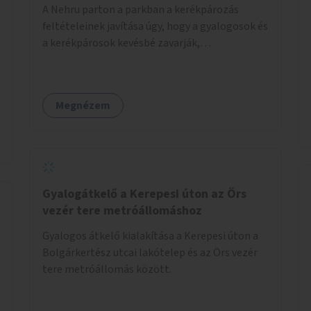
A Nehru parton a parkban a kerékpározás
feltételeinek javítása úgy, hogy a gyalogosok és
a kerékpárosok kevésbé zavarják,
veszélyeztessék egymást.
Megnézem
Gyalogátkelő a Kerepesi úton az Örs
vezér tere metróállomáshoz
Gyalogos átkelő kialakítása a Kerepesi úton a
Bolgárkertész utcai lakótelep és az Örs vezér
tere metróállomás között.