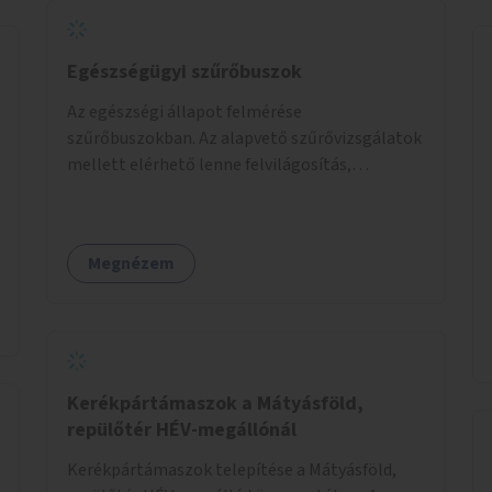
Egészségügyi szűrőbuszok
Az egészségi állapot felmérése
szűrőbuszokban. Az alapvető szűrővizsgálatok
mellett elérhető lenne felvilágosítás,
egészségügyi tanácsadás, a szexuális úton
terjedő betegségek szűrése és a
szenvedélybetegek támogatása.
Megnézem
Kerékpártámaszok a Mátyásföld,
repülőtér HÉV-megállónál
Kerékpártámaszok telepítése a Mátyásföld,