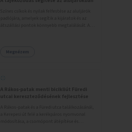
A tájékozódás segítése az aluljárókban
Színes csíkok és nyilak felfestése az aluljárók
padlójára, amelyek segítik a kijáratok és az
átszállási pontok könnyebb megtalálását. A
megoldás célja a tájékozódás egyszerűsítése,
különösen a kevésbé gyakran közlekedők és a
turisták számára, nemzetközi jó gyakorlatok
Megnézem
alapján.
A Rákos-patak menti bicikliút Füredi
utcai kereszteződésének fejlesztése
A Rákos-patak és a Füredi utca találkozásánál,
a Kerepesi út felé a kerékpáros nyomvonal
módosítása, a csomópont átépítése és
jelzőlámpa kihelyezése.