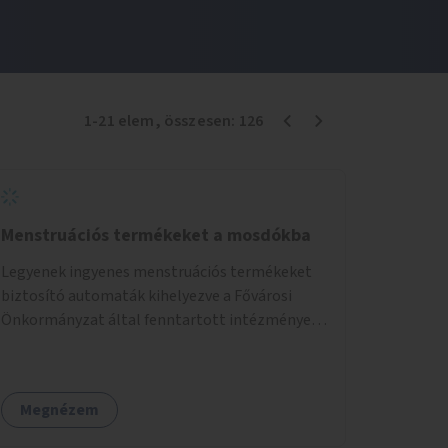
1
-
21
elem
, összesen:
126
Menstruációs termékeket a mosdókba
Legyenek ingyenes menstruációs termékeket
biztosító automaták kihelyezve a Fővárosi
Önkormányzat által fenntartott intézmények
mosdóiban és nyilvános illemhelyeken.
Megnézem