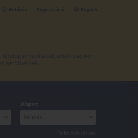
Belépés
Regisztráció
English
l, újrafogalmazásával, adott esetben
ra kerülhetnek.
Állapot:
Feltételek törlése