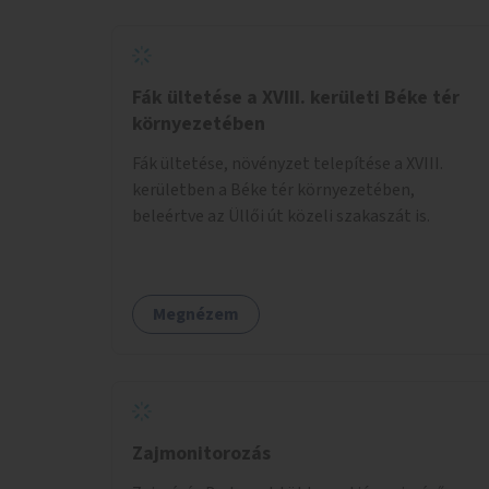
Fák ültetése a XVIII. kerületi Béke tér
környezetében
Fák ültetése, növényzet telepítése a XVIII.
kerületben a Béke tér környezetében,
beleértve az Üllői út közeli szakaszát is.
Megnézem
Zajmonitorozás