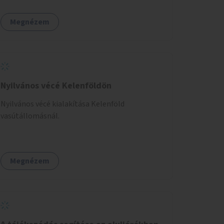
futókör létrehozásával sokat javulhatna a park
minősége.
Megnézem
Nyilvános vécé Kelenföldön
Nyilvános vécé kialakítása Kelenföld
vasútállomásnál.
Megnézem