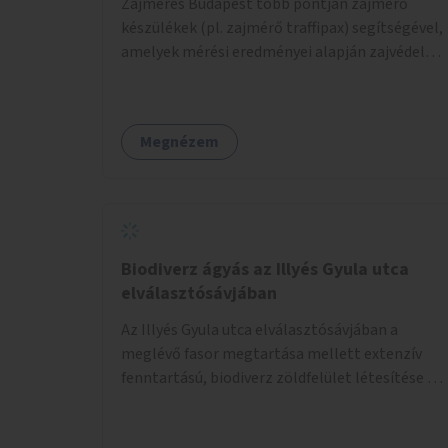
Zajmérés Budapest több pontján zajmérő
készülékek (pl. zajmérő traffipax) segítségével,
amelyek mérési eredményei alapján zajvédelmi
intézkedések hozhatók.
Megnézem
Biodiverz ágyás az Illyés Gyula utca
elválasztósávjában
Az Illyés Gyula utca elválasztósávjában a
meglévő fasor megtartása mellett extenzív
fenntartású, biodiverz zöldfelület létesítése a
jelenlegi gyep helyén.