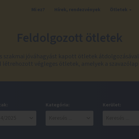
Mi ez?
Hírek, rendezvények
Ötletek
Feldolgozott ötletek
és szakmai jóváhagyást kapott ötletek átdolgozásáva
 létrehozott végleges ötletek, amelyek a szavazólap
zak:
Kategória:
Kerület: