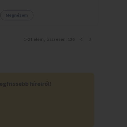
Megnézem
1
-
21
elem
, összesen:
126
egfrissebb híreiről!