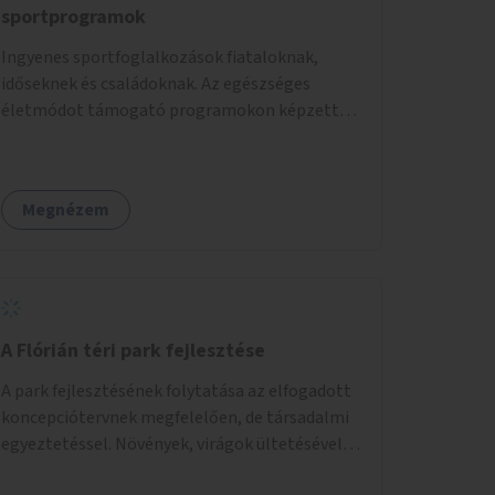
sportprogramok
Ingyenes sportfoglalkozások fiataloknak,
időseknek és családoknak. Az egészséges
életmódot támogató programokon képzett
edzők segítenek a mozgás örömének
megtalálásában különféle mozgásformákon
keresztül (pl. jóga, vízi torna, aerobik, csikung).
Megnézem
A Flórián téri park fejlesztése
A park fejlesztésének folytatása az elfogadott
koncepciótervnek megfelelően, de társadalmi
egyeztetéssel. Növények, virágok ültetésével, a
sétány felújításával, természetes burkolatú