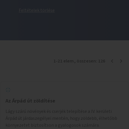
Feltételek törlése
1
-
21
elem
, összesen:
126
Az Árpád út zöldítése
Lágy szárú növények és cserjék telepítése a IV. kerületi
Árpád út járdaszegélyei mentén, hogy zöldebb, élhetőbb
környezetet biztosítson a gyalogosok számára.