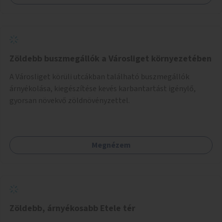
Zöldebb buszmegállók a Városliget környezetében
A Városliget körüli utcákban található buszmegállók
árnyékolása, kiegészítése kevés karbantartást igénylő,
gyorsan növekvő zöldnövényzettel.
Megnézem
Zöldebb, árnyékosabb Etele tér