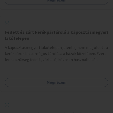
Megnézem
Fedett és zárt kerékpártároló a káposztásmegyeri
lakótelepen
A káposztásmegyeri lakótelepen jelenleg nem megoldott a
kerékpárok biztonságos tárolása a házak közelében. Ezért
lenne szükség fedett, zárható, közösen használható
kerékpártárolók kialakítására, amelyek védelmet nyújtanak
az időjárás viszontagságaival szemben.
Megnézem