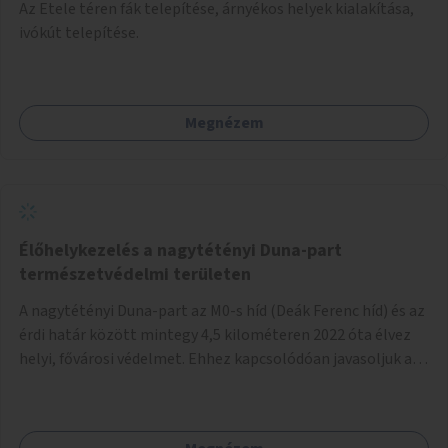
Az Etele téren fák telepítése, árnyékos helyek kialakítása,
ivókút telepítése.
Megnézem
Élőhelykezelés a nagytétényi Duna-part
természetvédelmi területen
A nagytétényi Duna-part az M0-s híd (Deák Ferenc híd) és az
érdi határ között mintegy 4,5 kilométeren 2022 óta élvez
helyi, fővárosi védelmet. Ehhez kapcsolódóan javasoljuk a
terület élőhelykezelését, a tájidegen, invazív fajok
ritkítását, visszaszorítását.