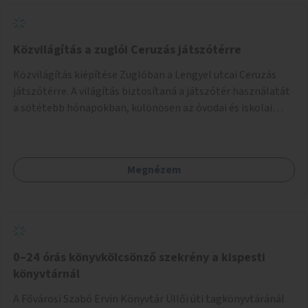
Közvilágítás a zuglói Ceruzás játszótérre
Közvilágítás kiépítése Zuglóban a Lengyel utcai Ceruzás
játszótérre. A világítás biztosítaná a játszótér használatát
a sötétebb hónapokban, különösen az óvodai és iskolai
foglalkozások utáni időszakban.
Megnézem
0–24 órás könyvkölcsönző szekrény a kispesti
könyvtárnál
A Fővárosi Szabó Ervin Könyvtár Üllői úti tagkönyvtáránál