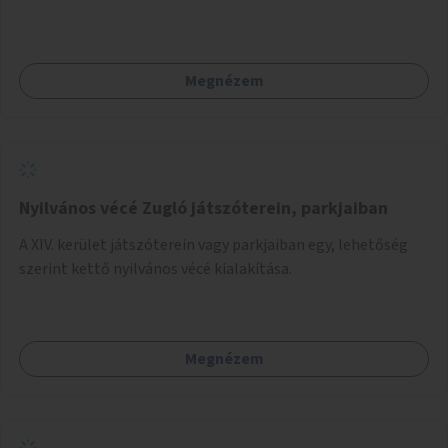
vágynak.
Megnézem
Nyilvános vécé Zugló játszóterein, parkjaiban
A XIV. kerület játszóterein vagy parkjaiban egy, lehetőség
szerint kettő nyilvános vécé kialakítása.
Megnézem