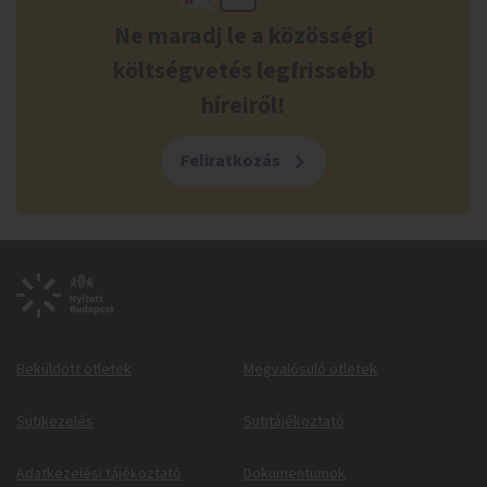
Ne maradj le a közösségi
költségvetés legfrissebb
híreiről!
Feliratkozás
Beküldött ötletek
Megvalósuló ötletek
Sütikezelés
Sütitájékoztató
Adatkezelési tájékoztató
Dokumentumok