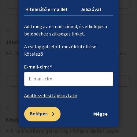
Megnézem
Hitelesítő e-maillel
Jelszóval
Add meg az e-mail-címed, és elküldjük a
belépéshez szükséges linket.
Játszóterek megvilágítása a X. kerületben
A csillaggal jelölt mezők kitöltése
Két játszótér közvilágításának kialakítása a X. kerületben.
kötelező
E-mail-cím: *
Megnézem
Adatkezelési tájékoztató
Belépés
Mégse
Közösségi pétanque-pálya a Dzsungel parkba
A XI. kerületi Dzsungel park sportolásra kijelölt részén