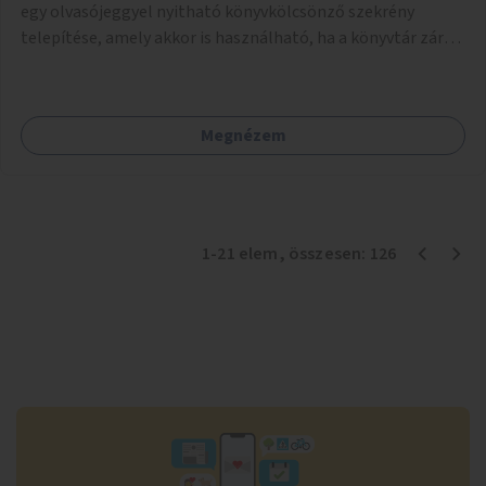
egy olvasójeggyel nyitható könyvkölcsönző szekrény
telepítése, amely akkor is használható, ha a könyvtár zárva
van.
Megnézem
1
-
21
elem
, összesen:
126