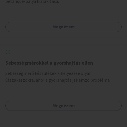
pétanque-pálya kialakítása.
Megnézem
Sebességmérőkkel a gyorshajtás ellen
Sebességmérő készülékek kihelyezése olyan
útszakaszokra, ahol a gyorshajtás jellemző probléma.
Megnézem