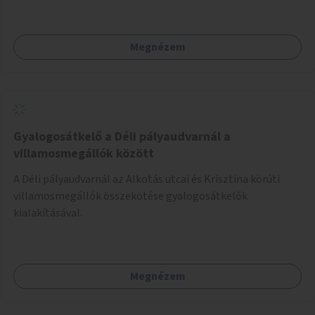
Megnézem
Gyalogosátkelő a Déli pályaudvarnál a
villamosmegállók között
A Déli pályaudvarnál az Alkotás utcai és Krisztina körúti
villamosmegállók összekötése gyalogosátkelők
kialakításával.
Megnézem