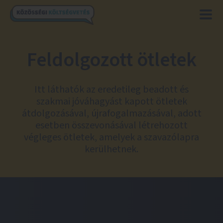
Feldolgozott ötletek
Itt láthatók az eredetileg beadott és
szakmai jóváhagyást kapott ötletek
átdolgozásával, újrafogalmazásával, adott
esetben összevonásával létrehozott
végleges ötletek, amelyek a szavazólapra
kerülhetnek.