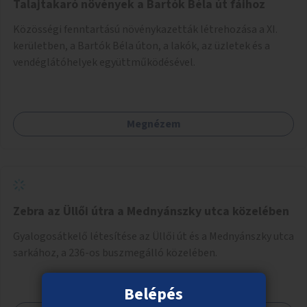
Talajtakaró növények a Bartók Béla út fáihoz
Közösségi fenntartású növénykazetták létrehozása a XI.
kerületben, a Bartók Béla úton, a lakók, az üzletek és a
vendéglátóhelyek együttműködésével.
Megnézem
Zebra az Üllői útra a Mednyánszky utca közelében
Gyalogosátkelő létesítése az Üllői út és a Mednyánszky utca
sarkához, a 236-os buszmegálló közelében.
Belépés