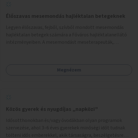
Élőszavas mesemondás hajléktalan betegeknek
Legyen élőszavas, fejből, szívből mondott mesemondás
hajléktalan betegek számára a Főváros hajléktalanellátó
intézményeiben. A mesemondást meseterapeuták,
művészetterapeuták, mesemondó végzettségű emberek
végeznék.
Megnézem
Közös gyerek és nyugdíjas „napközi”
Idősotthonokban és/vagy óvodákban olyan programok
szervezése, ahol 3–6 éves gyerekek minőségi időt tudnak
tölteni idős emberekkel, akik társaságra, beszélgetésre