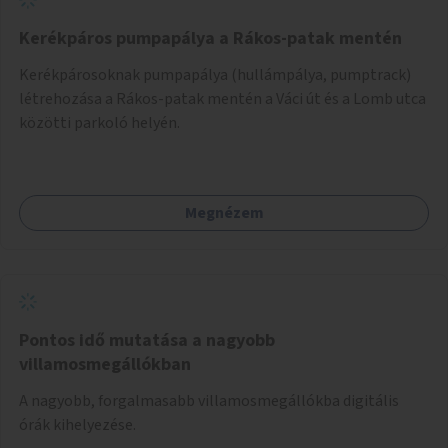
Kerékpáros pumpapálya a Rákos-patak mentén
Kerékpárosoknak pumpapálya (hullámpálya, pumptrack)
létrehozása a Rákos-patak mentén a Váci út és a Lomb utca
közötti parkoló helyén.
Megnézem
Pontos idő mutatása a nagyobb
villamosmegállókban
A nagyobb, forgalmasabb villamosmegállókba digitális
órák kihelyezése.