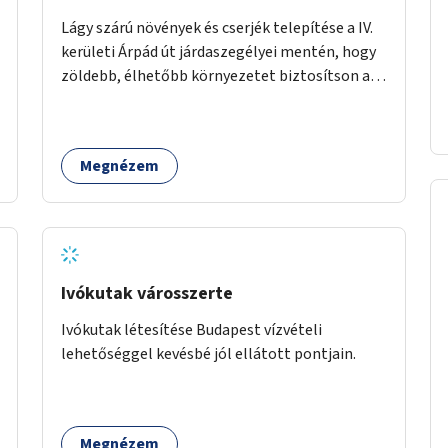
Lágy szárú növények és cserjék telepítése a IV.
kerületi Árpád út járdaszegélyei mentén, hogy
zöldebb, élhetőbb környezetet biztosítson a
gyalogosok számára.
Megnézem
Ivókutak városszerte
Ivókutak létesítése Budapest vízvételi
lehetőséggel kevésbé jól ellátott pontjain.
Megnézem