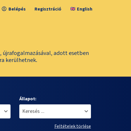
Belépés
Regisztráció
English
l, újrafogalmazásával, adott esetben
ra kerülhetnek.
Állapot:
Feltételek törlése