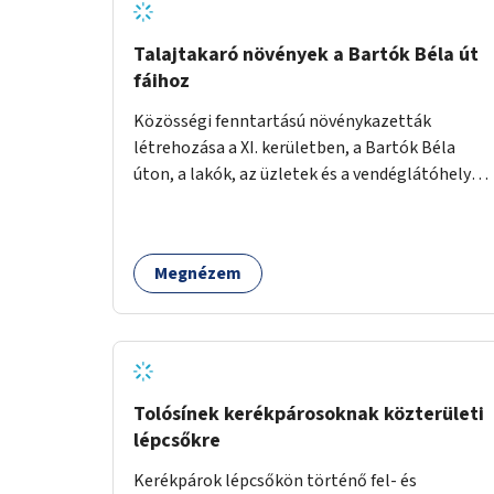
Talajtakaró növények a Bartók Béla út
fáihoz
Közösségi fenntartású növénykazetták
létrehozása a XI. kerületben, a Bartók Béla
úton, a lakók, az üzletek és a vendéglátóhelyek
együttműködésével.
Megnézem
Tolósínek kerékpárosoknak közterületi
lépcsőkre
Kerékpárok lépcsőkön történő fel- és