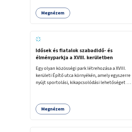
Megnézem
Idősek és fiatalok szabadidő- és
élményparkja a XVIII. kerületben
Egy olyan közösségi park létrehozása a XVIII.
kerületi Építő utca környékén, amely egyszerre
nyújt sportolási, kikapcsolódási lehetőséget az
idős emberek, a felnőttek és a gyerekek
számára is.
Megnézem