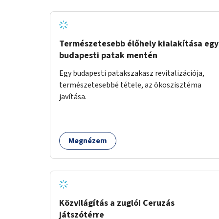
biztosítana elérést.
Természetesebb élőhely kialakítása egy
budapesti patak mentén
Egy budapesti patakszakasz revitalizációja,
természetesebbé tétele, az ökoszisztéma
javítása.
Megnézem
Közvilágítás a zuglói Ceruzás
játszótérre