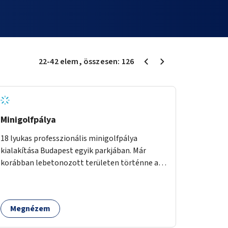
22
-
42
elem
, összesen:
126
Minigolfpálya
18 lyukas professzionális minigolfpálya
kialakítása Budapest egyik parkjában. Már
korábban lebetonozott területen történne a
megvalósítás, így biztosítanánk, hogy ne
vesszen el további zöldfelület.
Megnézem