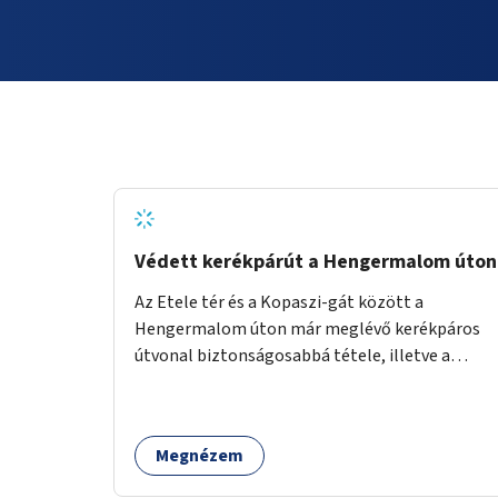
Védett kerékpárút a Hengermalom úton
Az Etele tér és a Kopaszi-gát között a
Hengermalom úton már meglévő kerékpáros
útvonal biztonságosabbá tétele, illetve a
Szerémi út és a Budafoki út közötti hiányzó
szakasz kiépítése. Ezáltal gyerek- és
családbarát kerékpáros útvonal alakítható ki,
Megnézem
amely többek között iskolákhoz, kulturális
intézményekhez és a Kopaszi-gáthoz