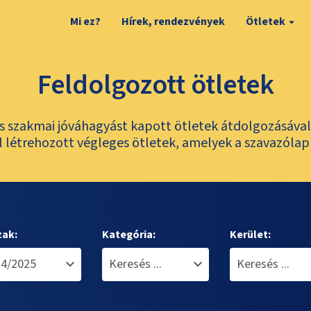
Mi ez?
Hírek, rendezvények
Ötletek
Feldolgozott ötletek
és szakmai jóváhagyást kapott ötletek átdolgozásáva
 létrehozott végleges ötletek, amelyek a szavazólap
zak:
Kategória:
Kerület: