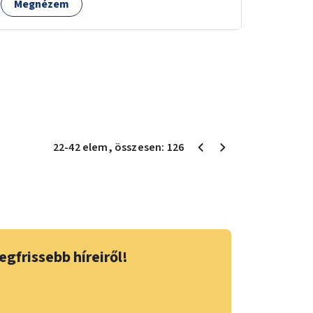
Megnézem
nagy élményt nyújthat.
22
-
42
elem
, összesen:
126
egfrissebb híreiről!