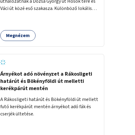
úthálózatnak a Dózsa György út Hősök tere és
Váci út közé eső szakasza. Különböző lokális
beavatkozásokkal érdemben javítható az
útszakaszon a kerékpáros közlekedés
biztonsága már azt megelőzően, hogy
Megnézem
többéves távlatban sor kerülne az út teljes
körű, komplex felújítására.
Árnyékot adó növényzet a Rákosligeti
határút és Bökényföldi út melletti
kerékpárút mentén
A Rákosligeti határút és Bökényföldi út mellett
futó kerékpárút mentén árnyékot adó fák és
cserjék ültetése.