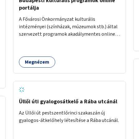
Budapesti kulturális programok online
portálja
A Fővárosi Önkormányzat kulturális
intézményei (színházak, múzeumok stb.) által
szervezett programok akadálymentes online
programnaptárjának kialakítása és
működtetése. Átfogó és naprakész
tartalommal.
Megnézem
Üllői úti gyalogosátkelő a Rába utcánál
Az Üllői út pestszentlőrinci szakaszán új
gyalogos-átkelőhely létesítése a Rába utcánál.