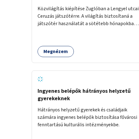
Közvilágítás kiépítése Zuglóban a Lengyel utcai
Ceruzás játszótérre. A világítás biztosítaná a
játszótér használatát a sötétebb hónapokban,
különösen az óvodai és iskolai foglalkozások
utáni időszakban.
Megnézem
Ingyenes belépők hátrányos helyzetű
gyerekeknek
Hátrányos helyzetű gyerekek és családjaik
számára ingyenes belépők biztosítása fővárosi
fenntartású kulturális intézményekbe.