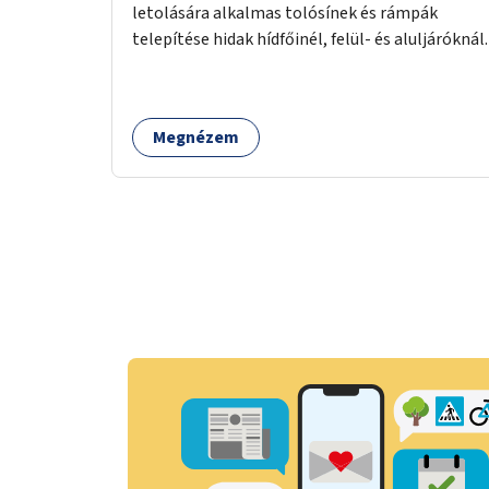
letolására alkalmas tolósínek és rámpák
telepítése hidak hídfőinél, felül- és aluljáróknál.
Megnézem