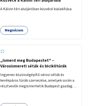
Közvécé a Kálvin téri aluljáróba
A Kálvin téri aluljáróban közvécé kialakítása.
Megnézem
„Ismerd meg Budapestet” –
Városismereti séták és biciklitúrák
Ingyenes közösségépítő városi séták és
kerékpáros túrák szervezése, amelyek során a
résztvevők megismerhetik Budapest gazdag
történelmét, rejtett titkait és kulturális
értékeit. A város felfedezése összekötve a
mozgás népszerűsítésével mindenki számára