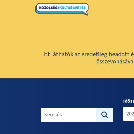
Itt láthatók az eredetileg beadott 
összevonásával
Idős