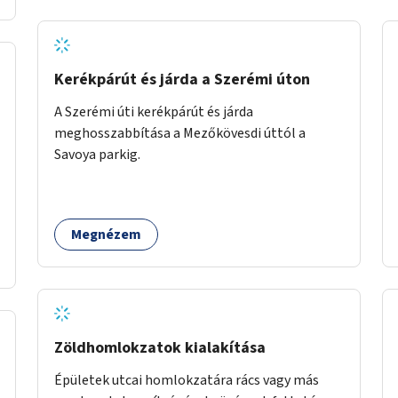
Kerékpárút és járda a Szerémi úton
A Szerémi úti kerékpárút és járda
meghosszabbítása a Mezőkövesdi úttól a
Savoya parkig.
Megnézem
Zöldhomlokzatok kialakítása
Épületek utcai homlokzatára rács vagy más