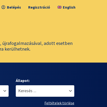
Belépés
Regisztráció
English
l, újrafogalmazásával, adott esetben
ra kerülhetnek.
Állapot:
Feltételek törlése