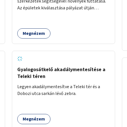
szerkezetek segítségével növények futtatása.
Az épületek kiválasztása pályázat útján
történik.
Megnézem
Gyalogosátkelő akadálymentesítése a
Teleki téren
Legyen akadálymentesítve a Teleki tér és a
Dobozi utca sarkán lévő zebra.
Megnézem