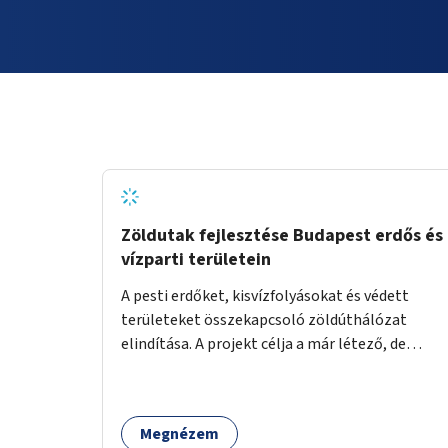
Zöldutak fejlesztése Budapest erdős és
vízparti területein
A pesti erdőket, kisvízfolyásokat és védett
területeket összekapcsoló zöldúthálózat
elindítása. A projekt célja a már létező, de
gyakran elhanyagolt vagy ismeretlen ösvények
biztonságosabbá és használhatóbbá tétele,
különösen a közúti átvezetések, csúszós
Megnézem
szakaszok és szűkületek javításával, néhány