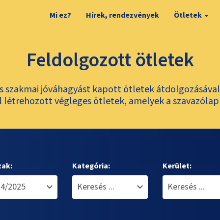
Mi ez?
Hírek, rendezvények
Ötletek
Feldolgozott ötletek
és szakmai jóváhagyást kapott ötletek átdolgozásáva
 létrehozott végleges ötletek, amelyek a szavazólap
zak:
Kategória:
Kerület: