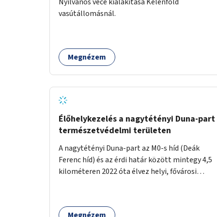
Nyilvános vécé kialakítása Kelenföld
vasútállomásnál.
Megnézem
Élőhelykezelés a nagytétényi Duna-part
természetvédelmi területen
A nagytétényi Duna-part az M0-s híd (Deák
Ferenc híd) és az érdi határ között mintegy 4,5
kilométeren 2022 óta élvez helyi, fővárosi
védelmet. Ehhez kapcsolódóan javasoljuk a
terület élőhelykezelését, a tájidegen, invazív
fajok ritkítását, visszaszorítását.
Megnézem