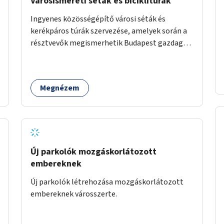
Városismereti séták és biciklitúrák
Ingyenes közösségépítő városi séták és
kerékpáros túrák szervezése, amelyek során a
résztvevők megismerhetik Budapest gazdag
történelmét, rejtett titkait és kulturális
értékeit. A város felfedezése összekötve a
mozgás népszerűsítésével mindenki számára
Megnézem
nagy élményt nyújthat.
Új parkolók mozgáskorlátozott
embereknek
Új parkolók létrehozása mozgáskorlátozott
embereknek városszerte.