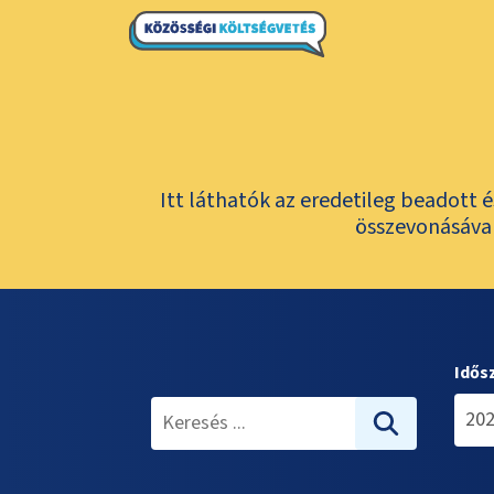
Itt láthatók az eredetileg beadott 
összevonásával
Idős