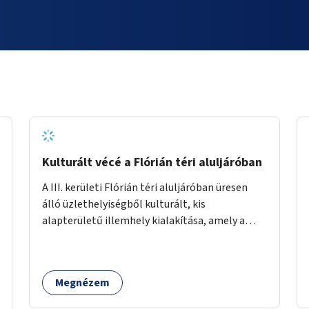
Kulturált vécé a Flórián téri aluljáróban
A III. kerületi Flórián téri aluljáróban üresen
álló üzlethelyiségből kulturált, kis
alapterületű illemhely kialakítása, amely a
Flórián téren áthaladó közönséget szolgálná
ki.
Megnézem