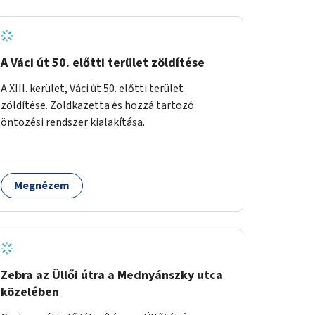
A Váci út 50. előtti terület zöldítése
A XIII. kerület, Váci út 50. előtti terület
zöldítése. Zöldkazetta és hozzá tartozó
öntözési rendszer kialakítása.
Megnézem
Zebra az Üllői útra a Mednyánszky utca
közelében