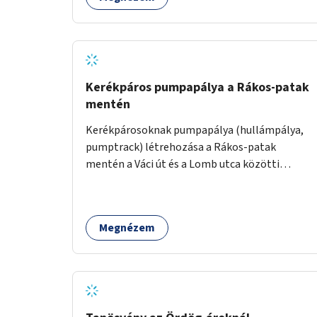
Kerékpáros pumpapálya a Rákos-patak
mentén
Kerékpárosoknak pumpapálya (hullámpálya,
pumptrack) létrehozása a Rákos-patak
mentén a Váci út és a Lomb utca közötti
parkoló helyén.
Megnézem