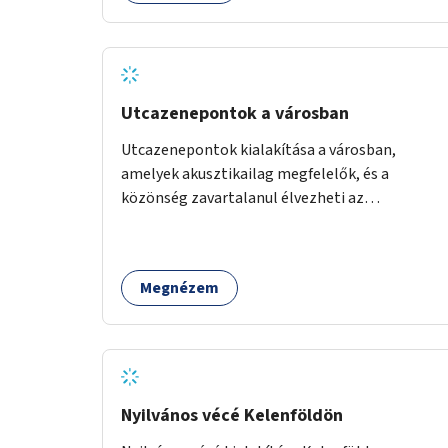
ponton pedig helyszíni beavatkozással (pl.
táblák kihelyezése, hulladékgyűjtők,
akadálymentesítés). Az útvonalak kijelölése és
koncepcióterv-szintű összekötése támogatná
a zöldutakon való közlekedést.
Utcazenepontok a városban
Utcazenepontok kialakítása a városban,
amelyek akusztikailag megfelelők, és a
közönség zavartalanul élvezheti az
előadásokat. A zenészek egy időpontfoglalón
jelentkezhetnek be fellépni.
Megnézem
Nyilvános vécé Kelenföldön