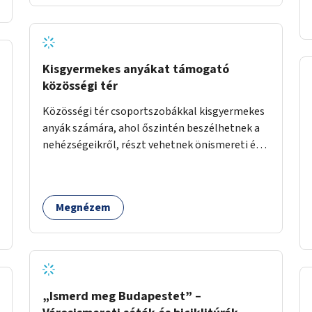
Kisgyermekes anyákat támogató
közösségi tér
Közösségi tér csoportszobákkal kisgyermekes
anyák számára, ahol őszintén beszélhetnek a
nehézségeikről, részt vehetnek önismereti és
regeneráló foglalkozásokon (pl. gyógytorna,
jóga, terápia), miközben a gyerekek
biztonságban játszhatnak.
Megnézem
„Ismerd meg Budapestet” –