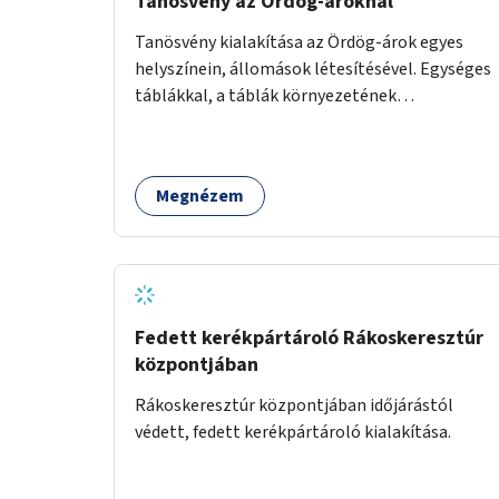
Tanösvény az Ördög-ároknál
Tanösvény kialakítása az Ördög-árok egyes
helyszínein, állomások létesítésével. Egységes
táblákkal, a táblák környezetének
rendezésével. Online tanösvény-bemutató
felület kialakítása.
Megnézem
Fedett kerékpártároló Rákoskeresztúr
központjában
Rákoskeresztúr központjában időjárástól
védett, fedett kerékpártároló kialakítása.