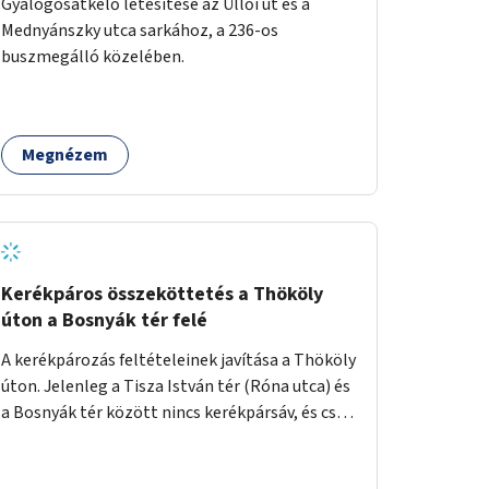
Gyalogosátkelő létesítése az Üllői út és a
Mednyánszky utca sarkához, a 236-os
buszmegálló közelében.
Megnézem
Kerékpáros összeköttetés a Thököly
úton a Bosnyák tér felé
A kerékpározás feltételeinek javítása a Thököly
úton. Jelenleg a Tisza István tér (Róna utca) és
a Bosnyák tér között nincs kerékpársáv, és csak
a most épülő szakaszon folytatódik a Bosnyák
tér után.