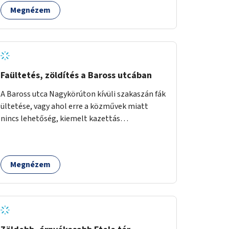
Megnézem
Faültetés, zöldítés a Baross utcában
A Baross utca Nagykörúton kívüli szakaszán fák
ültetése, vagy ahol erre a közművek miatt
nincs lehetőség, kiemelt kazettás
évelőágyások létrehozása.
Megnézem