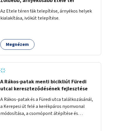
Zöldebb, árnyékosabb Etele tér
Az Etele téren fák telepítése, árnyékos helyek
kialakítása, ivókút telepítése.
Megnézem
A Rákos-patak menti bicikliút Füredi
utcai kereszteződésének fejlesztése
A Rákos-patak és a Füredi utca találkozásánál,
a Kerepesi út felé a kerékpáros nyomvonal
módosítása, a csomópont átépítése és
jelzőlámpa kihelyezése.