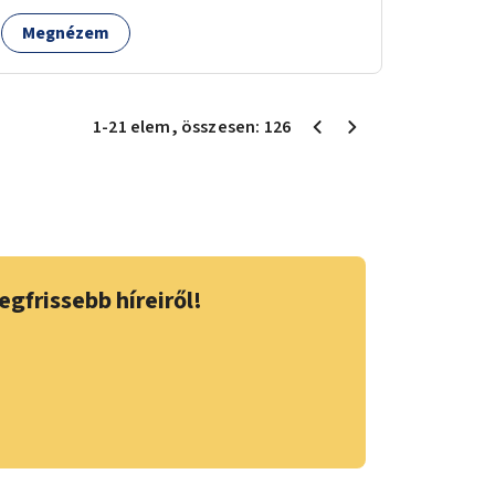
Megnézem
1
-
21
elem
, összesen:
126
egfrissebb híreiről!