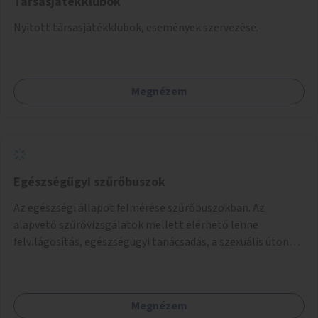
Társasjátékklubok
Nyitott társasjátékklubok, események szervezése.
Megnézem
Egészségügyi szűrőbuszok
Az egészségi állapot felmérése szűrőbuszokban. Az
alapvető szűrővizsgálatok mellett elérhető lenne
felvilágosítás, egészségügyi tanácsadás, a szexuális úton
terjedő betegségek szűrése és a szenvedélybetegek
támogatása.
Megnézem