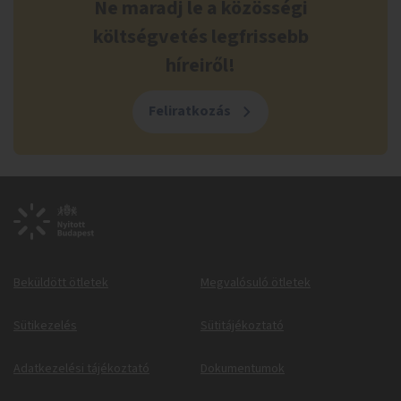
Ne maradj le a közösségi
költségvetés legfrissebb
híreiről!
Feliratkozás
Beküldött ötletek
Megvalósuló ötletek
Sütikezelés
Sütitájékoztató
Adatkezelési tájékoztató
Dokumentumok