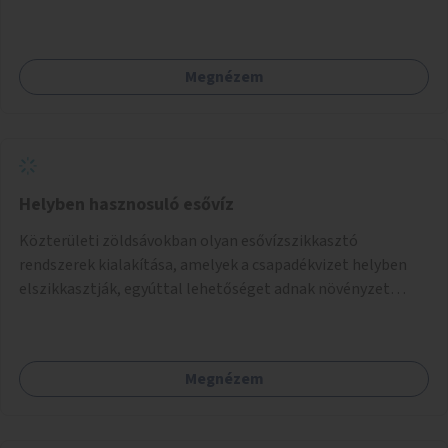
felszerelésének célja, hogy a rajzó kérészeket a vízfelszín
felett tartsák, megakadályozva, hogy a hidak úttestjére
repüljenek, és ott rakják le petéiket.
Megnézem
Helyben hasznosuló esővíz
Közterületi zöldsávokban olyan esővízszikkasztó
rendszerek kialakítása, amelyek a csapadékvizet helyben
elszikkasztják, egyúttal lehetőséget adnak növényzet
telepítésére is.
Megnézem