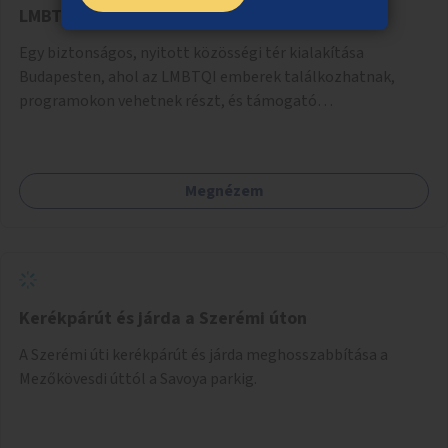
LMBTQI közösségi tér
Egy biztonságos, nyitott közösségi tér kialakítása
Budapesten, ahol az LMBTQI emberek találkozhatnak,
programokon vehetnek részt, és támogató
szolgáltatásokat érhetnek el. A központ helyet adhatna
csoportfoglalkozásoknak, kulturális eseményeknek és civil
szervezetek programjainak is. Az üzemeltető pályázat
Megnézem
útján lesz kiválasztva.
Kerékpárút és járda a Szerémi úton
A Szerémi úti kerékpárút és járda meghosszabbítása a
Mezőkövesdi úttól a Savoya parkig.