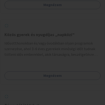
Megnézem
Közös gyerek és nyugdíjas „napközi”
Idősotthonokban és/vagy óvodákban olyan programok
szervezése, ahol 3–6 éves gyerekek minőségi időt tudnak
tölteni idős emberekkel, akik társaságra, beszélgetésre
vágynak.
Megnézem