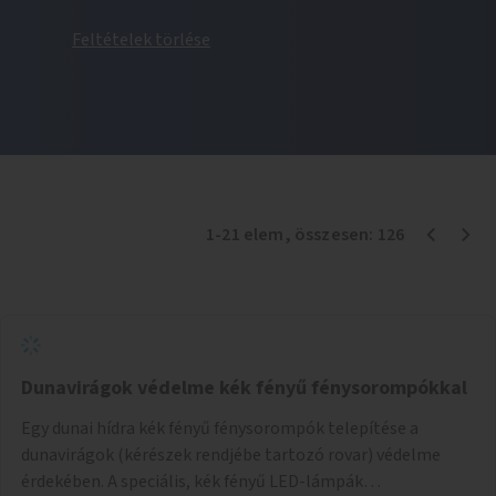
Feltételek törlése
1
-
21
elem
, összesen:
126
Dunavirágok védelme kék fényű fénysorompókkal
Egy dunai hídra kék fényű fénysorompók telepítése a
dunavirágok (kérészek rendjébe tartozó rovar) védelme
érdekében. A speciális, kék fényű LED-lámpák