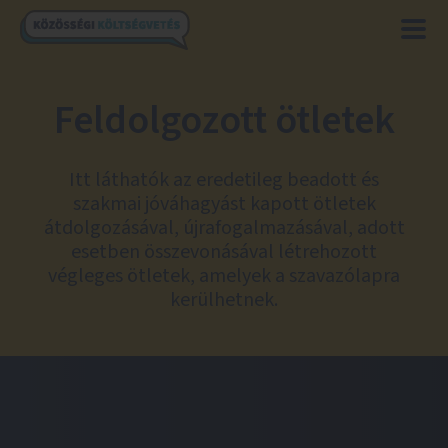
Feldolgozott ötletek
Itt láthatók az eredetileg beadott és
szakmai jóváhagyást kapott ötletek
átdolgozásával, újrafogalmazásával, adott
esetben összevonásával létrehozott
végleges ötletek, amelyek a szavazólapra
kerülhetnek.