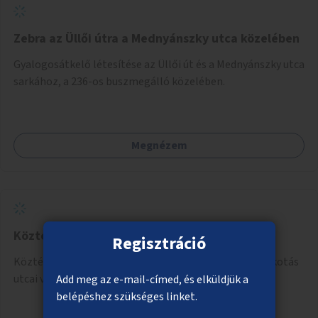
Zebra az Üllői útra a Mednyánszky utca közelében
Gyalogosátkelő létesítése az Üllői út és a Mednyánszky utca
sarkához, a 236-os buszmegálló közelében.
Megnézem
Köztéri óra a Déli pályaudvarnál
Regisztráció
Köztéri óra telepítése a Déli pályaudvar mellett az Alkotás
utcai villamosmegállóba.
Add meg az e-mail-címed, és elküldjük a
belépéshez szükséges linket.