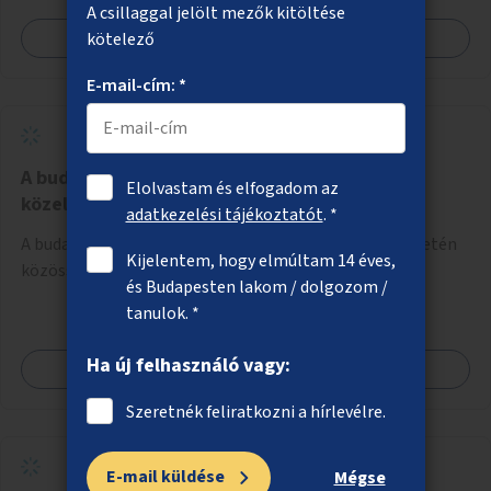
A csillaggal jelölt mezők kitöltése
Megnézem
kötelező
E-mail-cím: *
A budai alsó rakpart fásítása a Batthyány tér
Elolvastam és elfogadom az
közelében
adatkezelési tájékoztatót
. *
A budai alsó rakpart Batthyány tér előtti parkolófelületén
Kijelentem, hogy elmúltam 14 éves,
közösségi tér kialakítása padokkal, fákkal.
és Budapesten lakom / dolgozom /
tanulok. *
Ha új felhasználó vagy:
Megnézem
Szeretnék feliratkozni a hírlevélre.
E-mail küldése
Mégse