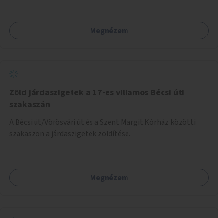
Megnézem
Zöld járdaszigetek a 17-es villamos Bécsi úti
szakaszán
A Bécsi út/Vörösvári út és a Szent Margit Kórház közötti
szakaszon a járdaszigetek zöldítése.
Megnézem