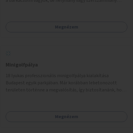
a barkácsolni vágyók, de helyhiány vagy szerszámhiány
miatt hátrányból indulók megtalálhatják a számukra
megfelelő helyet.
Megnézem
Minigolfpálya
18 lyukas professzionális minigolfpálya kialakítása
Budapest egyik parkjában. Már korábban lebetonozott
területen történne a megvalósítás, így biztosítanánk, hogy
ne vesszen el további zöldfelület.
Megnézem