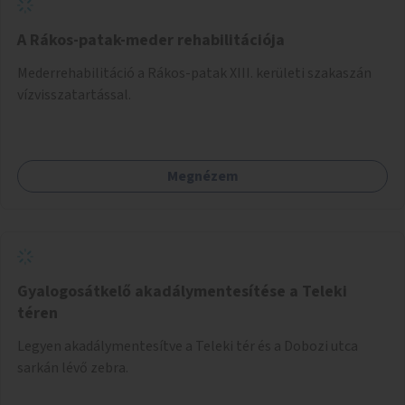
A Rákos-patak-meder rehabilitációja
Mederrehabilitáció a Rákos-patak XIII. kerületi szakaszán
vízvisszatartással.
Megnézem
Gyalogosátkelő akadálymentesítése a Teleki
téren
Legyen akadálymentesítve a Teleki tér és a Dobozi utca
sarkán lévő zebra.