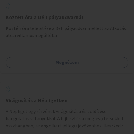
Köztéri óra a Déli pályaudvarnál
Köztéri óra telepítése a Déli pályaudvar mellett az Alkotás
utcai villamosmegállóba.
Megnézem
Virágosítás a Népligetben
A Népliget egy részének virágosítása és zöldítése
hangulatos sétányokkal. A fejlesztés a meglévő tervekkel
összhangban, az angolkert jellegű jövőképhez illeszkedve
valósulhat meg.