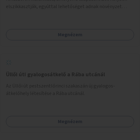
elszikkasztják, egyúttal lehetőséget adnak növényzet
telepítésére is.
Megnézem
Üllői úti gyalogosátkelő a Rába utcánál
Az Üllői út pestszentlőrinci szakaszán új gyalogos-
átkelőhely létesítése a Rába utcánál.
Megnézem