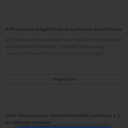
A 99-es busz megállóinak árnyékolása és zöldítése
A 99-es busz vonalán a napos buszmegállók árnyékolásának
növelése, ahol lehetséges, növényfuttatással vagy
napvitorlák telepítésével. A projekt pilot jelleggel
valósulna meg, a helyszíni adottságok figyelembevételével.
Megnézem
Zöld villamospálya fenntarthatóbbá alakítása a 3-
as villamos vonalán