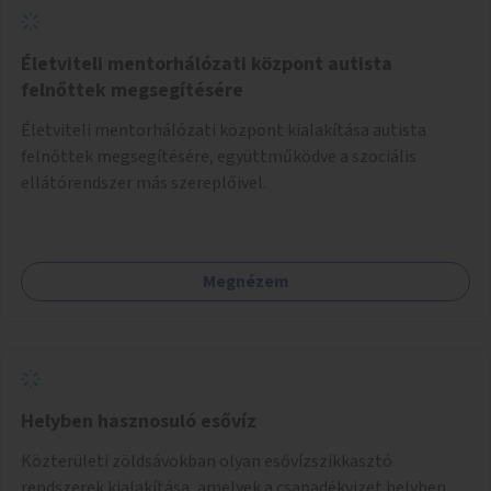
Életviteli mentorhálózati központ autista
felnőttek megsegítésére
Életviteli mentorhálózati központ kialakítása autista
felnőttek megsegítésére, együttműködve a szociális
ellátórendszer más szereplőivel.
Megnézem
Helyben hasznosuló esővíz
Közterületi zöldsávokban olyan esővízszikkasztó
rendszerek kialakítása, amelyek a csapadékvizet helyben