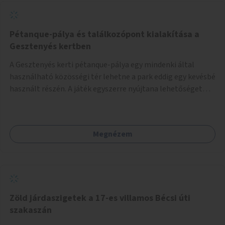
Pétanque-pálya és találkozópont kialakítása a
Gesztenyés kertben
A Gesztenyés kerti pétanque-pálya egy mindenki által
használható közösségi tér lehetne a park eddig egy kevésbé
használt részén. A játék egyszerre nyújtana lehetőséget
kikapcsolódásra, társasági élményre és sportolásra –
generációkon átívelően, akár mozgásukban korlátozott,
autizmussal vagy demenciával élő emberek számára is.
Megnézem
Zöld járdaszigetek a 17-es villamos Bécsi úti
szakaszán