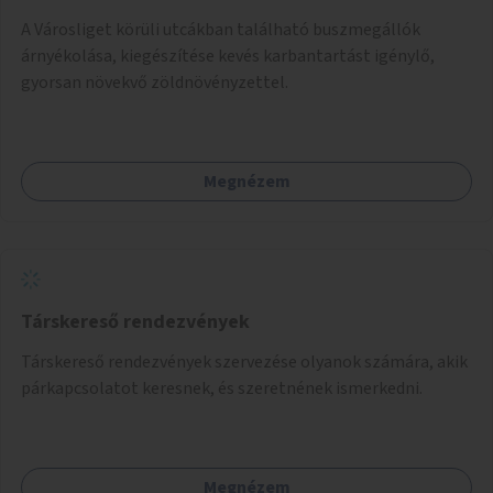
A Városliget körüli utcákban található buszmegállók
árnyékolása, kiegészítése kevés karbantartást igénylő,
gyorsan növekvő zöldnövényzettel.
Megnézem
Társkereső rendezvények
Társkereső rendezvények szervezése olyanok számára, akik
párkapcsolatot keresnek, és szeretnének ismerkedni.
Megnézem