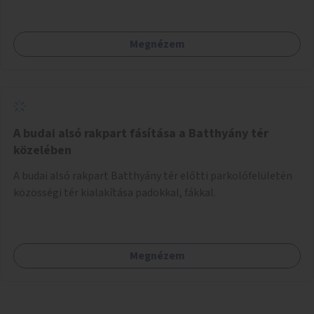
Megnézem
A budai alsó rakpart fásítása a Batthyány tér
közelében
A budai alsó rakpart Batthyány tér előtti parkolófelületén
közösségi tér kialakítása padokkal, fákkal.
Megnézem