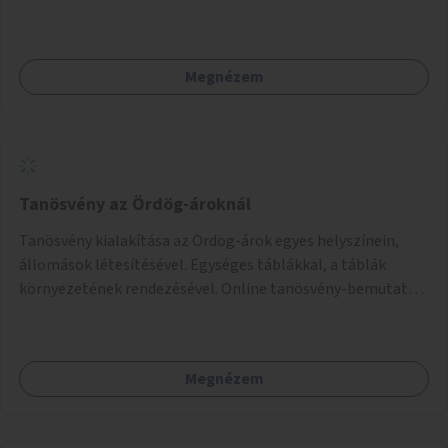
Megnézem
Tanösvény az Ördög-ároknál
Tanösvény kialakítása az Ördög-árok egyes helyszínein,
állomások létesítésével. Egységes táblákkal, a táblák
környezetének rendezésével. Online tanösvény-bemutató
felület kialakítása.
Megnézem