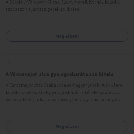
A Bécsi út/Vörösvári út és a Szent Margit Kórház közötti
szakaszon a járdaszigetek zöldítése.
Megnézem
A Városmajor utca gyalogosbarátabbá tétele
A Városmajor utca Csaba utca és Magyar jakobinusok tere
közötti szakaszának gyalogosbaráttá tétele különböző
eszközökkel: járdaszélesítéssel, fák vagy más növényzet
telepítésével (ahol erre lehetőség van), figyelembe véve a
kerékpáros közlekedés biztonságát is.
Megnézem