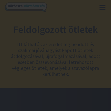
Feldolgozott ötletek
Itt láthatók az eredetileg beadott és
szakmai jóváhagyást kapott ötletek
átdolgozásával, újrafogalmazásával, adott
esetben összevonásával létrehozott
végleges ötletek, amelyek a szavazólapra
kerülhetnek.