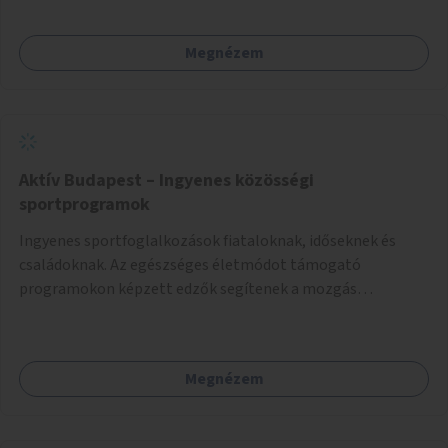
Megnézem
Aktív Budapest – Ingyenes közösségi
sportprogramok
Ingyenes sportfoglalkozások fiataloknak, időseknek és
családoknak. Az egészséges életmódot támogató
programokon képzett edzők segítenek a mozgás
örömének megtalálásában különféle mozgásformákon
keresztül (pl. jóga, vízi torna, aerobik, csikung).
Megnézem