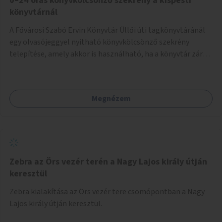
0–24 órás könyvkölcsönző szekrény a kispesti
könyvtárnál
A Fővárosi Szabó Ervin Könyvtár Üllői úti tagkönyvtáránál
egy olvasójeggyel nyitható könyvkölcsönző szekrény
telepítése, amely akkor is használható, ha a könyvtár zárva
van.
Megnézem
Zebra az Örs vezér terén a Nagy Lajos király útján
keresztül
Zebra kialakítása az Örs vezér tere csomópontban a Nagy
Lajos király útján keresztül.