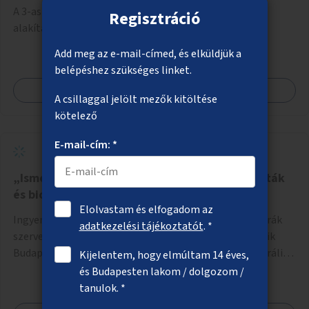
A 3-as villamos gyepfelületének környezetbarátabbá
Regisztráció
alakítása biodiverz és kisebb vízigényű fajokkal.
Add meg az e-mail-címed, és elküldjük a
belépéshez szükséges linket.
Megnézem
A csillaggal jelölt mezők kitöltése
kötelező
E-mail-cím: *
„Ismerd meg Budapestet” – Városismereti séták
és biciklitúrák
Elolvastam és elfogadom az
Ingyenes közösségépítő városi séták és kerékpáros túrák
adatkezelési tájékoztatót
. *
szervezése, amelyek során a résztvevők megismerhetik
Budapest gazdag történelmét, rejtett titkait és kulturális
Kijelentem, hogy elmúltam 14 éves,
értékeit. A város felfedezése összekötve a mozgás
és Budapesten lakom / dolgozom /
népszerűsítésével mindenki számára nagy élményt
tanulok. *
nyújthat.