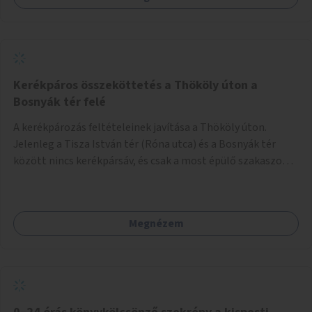
Kerékpáros összeköttetés a Thököly úton a
Bosnyák tér felé
A kerékpározás feltételeinek javítása a Thököly úton.
Jelenleg a Tisza István tér (Róna utca) és a Bosnyák tér
között nincs kerékpársáv, és csak a most épülő szakaszon
folytatódik a Bosnyák tér után.
Megnézem