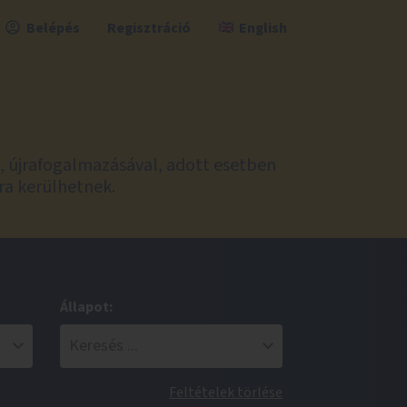
Belépés
Regisztráció
English
l, újrafogalmazásával, adott esetben
ra kerülhetnek.
Állapot:
Feltételek törlése