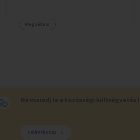
kék fényű LED-lámpák felszerelésének célja,
hogy a rajzó kérészeket a vízfelszín felett
tartsák, megakadályozva, hogy a hidak
Megnézem
úttestjére repüljenek, és ott rakják le petéiket.
Ne maradj le a közösségi költségvetés l
Feliratkozás