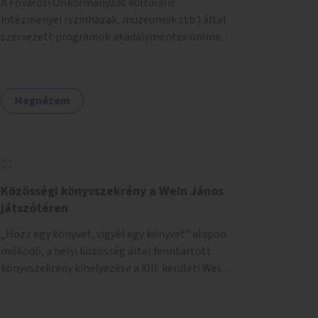
A Fővárosi Önkormányzat kulturális
intézményei (színházak, múzeumok stb.) által
szervezett programok akadálymentes online
programnaptárjának kialakítása és
működtetése. Átfogó és naprakész
tartalommal.
Megnézem
Közösségi könyvszekrény a Wein János
játszótéren
„Hozz egy könyvet, vigyél egy könyvet" alapon
működő, a helyi közösség által fenntartott
könyvszekrény kihelyezése a XIII. kerületi Wein
János játszótérre.