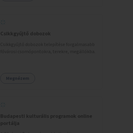
Csikkgyűjtő dobozok
Csikkgyűjtő dobozok telepítése forgalmasabb
fővárosi csomópontokra, terekre, megállókba.
Megnézem
Budapesti kulturális programok online
portálja