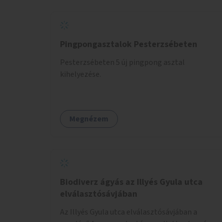
Pingpongasztalok Pesterzsébeten
Pesterzsébeten 5 új pingpong asztal
kihelyezése.
Megnézem
Biodiverz ágyás az Illyés Gyula utca
elválasztósávjában
Az Illyés Gyula utca elválasztósávjában a