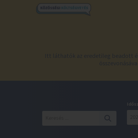
Itt láthatók az eredetileg beadott 
összevonásával
Idős