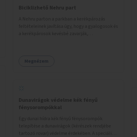
figyelmet fordítva a hátrányos helyzetű
Biciklizhető Nehru part
gyerekek bevonására is. A program pilot
A Nehru parton a parkban a kerékpározás
jelleggel indulna, több korosztály számára.
feltételeinek javítása úgy, hogy a gyalogosok és
a kerékpárosok kevésbé zavarják,
veszélyeztessék egymást.
Megnézem
Dunavirágok védelme kék fényű
fénysorompókkal
Egy dunai hídra kék fényű fénysorompók
telepítése a dunavirágok (kérészek rendjébe
tartozó rovar) védelme érdekében. A speciális,