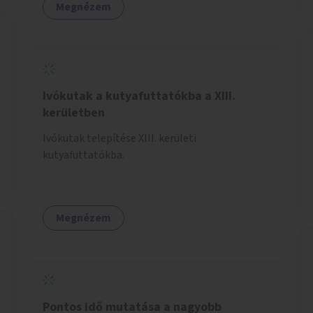
Megnézem
Ivókutak a kutyafuttatókba a XIII.
kerületben
Ivókutak telepítése XIII. kerületi
kutyafuttatókba.
Megnézem
Pontos idő mutatása a nagyobb