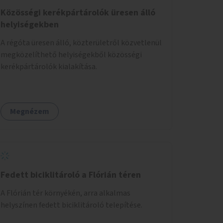
Közösségi kerékpártárolók üresen álló
helyiségekben
A régóta üresen álló, közterületről közvetlenül
megközelíthető helyiségekből közösségi
kerékpártárolók kialakítása.
Megnézem
Fedett biciklitároló a Flórián téren
A Flórián tér környékén, arra alkalmas
helyszínen fedett biciklitároló telepítése.