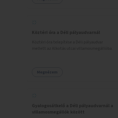
Köztéri óra a Déli pályaudvarnál
Köztéri óra telepítése a Déli pályaudvar
mellett az Alkotás utcai villamosmegállóba.
Megnézem
Gyalogosátkelő a Déli pályaudvarnál a
villamosmegállók között