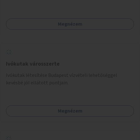
mellett valósulhat meg. Árnyékolással, valamint
könyvcserepolcokkal kiegészítve ezek a terek lehetőséget
adnának a kikapcsolódásra, az olvasás népszerűsítésére.
Megnézem
Ivókutak városszerte
Ivókutak létesítése Budapest vízvételi lehetőséggel
kevésbé jól ellátott pontjain.
Megnézem