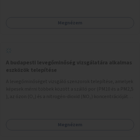
igazodva.
Megnézem
A budapesti levegőminőség vizsgálatára alkalmas
eszközök telepítése
A levegőminőséget vizsgáló szenzorok telepítése, amelyek
képesek mérni többek között a szálló por (PM10 és a PM2,5
), az ózon (O₃) és a nitrogén-dioxid (NO₂) koncentrációját,
valamint meteorológiai paramétereket, például a
szélsebességet, a szélirányt, a hőmérsékletet vagy a relatív
páratartalmat. A gyűjtött adatok egy online platformon
Megnézem
(webes felület és mobilalkalmazás) lennének elérhetők,
térképes megjelenítéssel és időbeli bontásban.