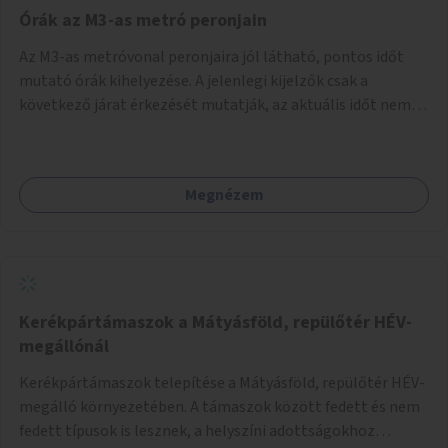
Órák az M3-as metró peronjain
Az M3-as metróvonal peronjaira jól látható, pontos időt
mutató órák kihelyezése. A jelenlegi kijelzők csak a
következő járat érkezését mutatják, az aktuális időt nem.
Az órák a peronokon várakozók tájékozódását segítenék,
ahogyan az más közösségi tereken is bevett gyakorlat.
Megnézem
Kerékpártámaszok a Mátyásföld, repülőtér HÉV-
megállónál
Kerékpártámaszok telepítése a Mátyásföld, repülőtér HÉV-
megálló környezetében. A támaszok között fedett és nem
fedett típusok is lesznek, a helyszíni adottságokhoz