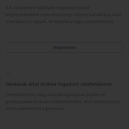
A II. kerületben található kisgépkölcsönző
kiegészítéseként olyan közösségi műhely kialakítása, ahol
a barkácsolni vágyók, de helyhiány vagy szerszámhiány
miatt hátrányból indulók megtalálhatják a számukra
megfelelő helyet.
Megnézem
Iskolások által örökbe fogadott zöldfelületek
Lehetővé tenni, hogy iskolák fogadjanak örökbe és
gondozzanak fővárosi zöldterületeket, ahol rendszeresen
kertészkedhetnek a gyerekek.