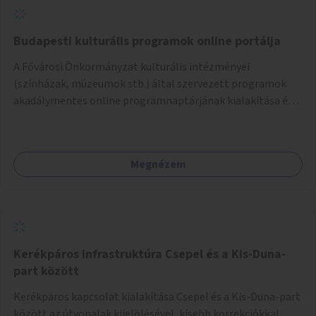
Budapesti kulturális programok online portálja
A Fővárosi Önkormányzat kulturális intézményei
(színházak, múzeumok stb.) által szervezett programok
akadálymentes online programnaptárjának kialakítása és
működtetése. Átfogó és naprakész tartalommal.
Megnézem
Kerékpáros infrastruktúra Csepel és a Kis-Duna-
part között
Kerékpáros kapcsolat kialakítása Csepel és a Kis-Duna-part
között az útvonalak kijelölésével, kisebb korrekciókkal,