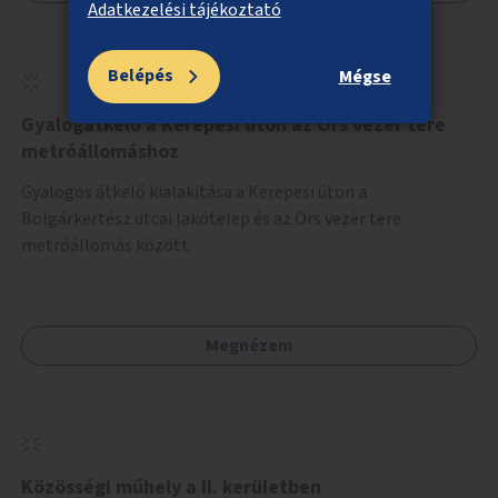
Adatkezelési tájékoztató
Belépés
Mégse
Gyalogátkelő a Kerepesi úton az Örs vezér tere
metróállomáshoz
Gyalogos átkelő kialakítása a Kerepesi úton a
Bolgárkertész utcai lakótelep és az Örs vezér tere
metróállomás között.
Megnézem
Közösségi műhely a II. kerületben