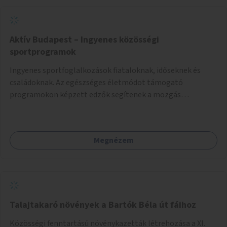
Aktív Budapest – Ingyenes közösségi
sportprogramok
Ingyenes sportfoglalkozások fiataloknak, időseknek és
családoknak. Az egészséges életmódot támogató
programokon képzett edzők segítenek a mozgás
örömének megtalálásában különféle mozgásformákon
keresztül (pl. jóga, vízi torna, aerobik, csikung).
Megnézem
Talajtakaró növények a Bartók Béla út fáihoz
Közösségi fenntartású növénykazetták létrehozása a XI.