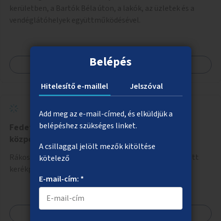
kerületben, a Bartók Béla úton, a lakók, az üzletek és a
vendéglátóhelyek együttműködésével.
Belépés
Megnézem
Hitelesítő e-maillel
Jelszóval
Add meg az e-mail-címed, és elküldjük a
belépéshez szükséges linket.
Fedett kerékpártároló Rákoskeresztúr
központjában
A csillaggal jelölt mezők kitöltése
Rákoskeresztúr központjában időjárástól védett, fedett
kötelező
kerékpártároló kialakítása.
E-mail-cím: *
Megnézem