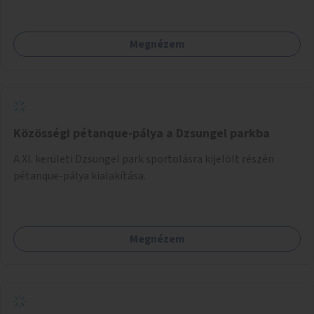
meg egy biztonságos, nyugodt környezetben. A diákok
szabadon választhatnak, hogy kihez szeretnének odamenni
Megnézem
beszélgetni, kérdéseket feltenni – ezáltal közvetlen
kapcsolat alakulhat ki.
Közösségi pétanque-pálya a Dzsungel parkba
A XI. kerületi Dzsungel park sportolásra kijelölt részén
pétanque-pálya kialakítása.
Megnézem