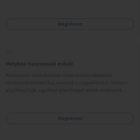
letört gallyak, falevelek), akár aprítási lehetőséggel is. A
fenntartható működés érdekében a lakosok számára
komposztmesteri képzést is biztosítunk. A komposztáló
Megnézem
csak akkor valósulhat meg, ha létrejön egy helyi fenntartó
közösség, amely vállalja a működtetést és a felügyeletet.
Helyben hasznosuló esővíz
Közterületi zöldsávokban olyan esővízszikkasztó
rendszerek kialakítása, amelyek a csapadékvizet helyben
elszikkasztják, egyúttal lehetőséget adnak növényzet
telepítésére is.
Megnézem