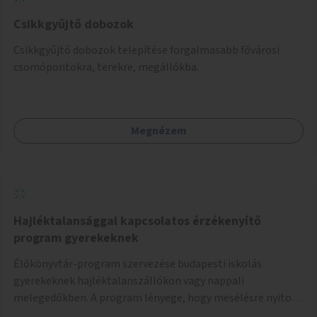
Csikkgyűjtő dobozok
Csikkgyűjtő dobozok telepítése forgalmasabb fővárosi
csomópontokra, terekre, megállókba.
Megnézem
Hajléktalansággal kapcsolatos érzékenyítő
program gyerekeknek
Élőkönyvtár-program szervezése budapesti iskolás
gyerekeknek hajléktalanszállókon vagy nappali
melegedőkben. A program lényege, hogy mesélésre nyitott
hajléktalan emberek a személyes történeteiket osztják