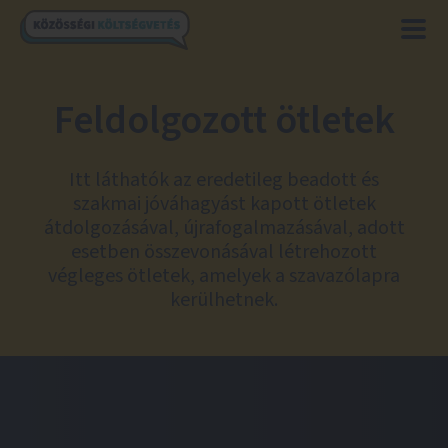
Feldolgozott ötletek
Itt láthatók az eredetileg beadott és
szakmai jóváhagyást kapott ötletek
átdolgozásával, újrafogalmazásával, adott
esetben összevonásával létrehozott
végleges ötletek, amelyek a szavazólapra
kerülhetnek.