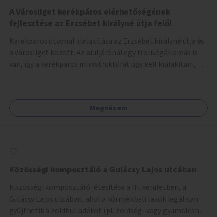
A Városliget kerékpáros elérhetőségének
fejlesztése az Erzsébet királyné útja felől
Kerékpáros útvonal kialakítása az Erzsébet királyné útja és
a Városliget között. Az aluljárónál egy trolivégállomás is
van, így a kerékpáros infrastruktúrát úgy kell kialakítani,
hogy biztonságosan lehessen biciklizni a troliforgalom
mellett is. Az útvonal átvezetésre kerülne a Hungária
körúton, majd a Városligetig folytatódna a Hermina utat
Megnézem
keresztezve.
Közösségi komposztáló a Gulácsy Lajos utcában
Közösségi komposztáló létesítése a III. kerületben, a
Gulácsy Lajos utcában, ahol a környékbeli lakók legálisan
gyűjthetik a zöldhulladékot (pl. zöldség- vagy gyümölcshéj,