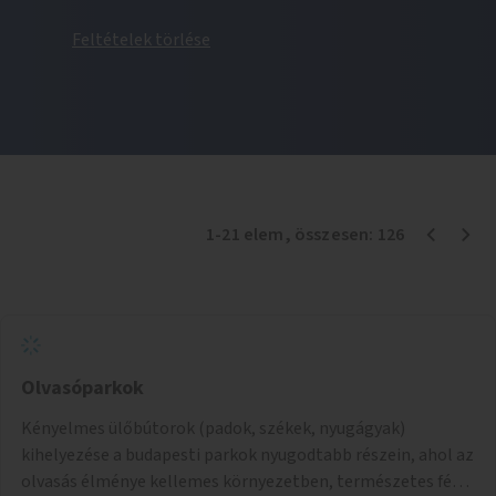
Feltételek törlése
1
-
21
elem
, összesen:
126
Olvasóparkok
Kényelmes ülőbútorok (padok, székek, nyugágyak)
kihelyezése a budapesti parkok nyugodtabb részein, ahol az
olvasás élménye kellemes környezetben, természetes fény