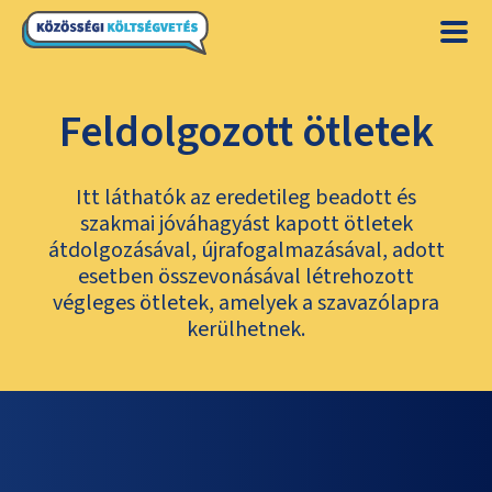
Feldolgozott ötletek
Itt láthatók az eredetileg beadott és
szakmai jóváhagyást kapott ötletek
átdolgozásával, újrafogalmazásával, adott
esetben összevonásával létrehozott
végleges ötletek, amelyek a szavazólapra
kerülhetnek.