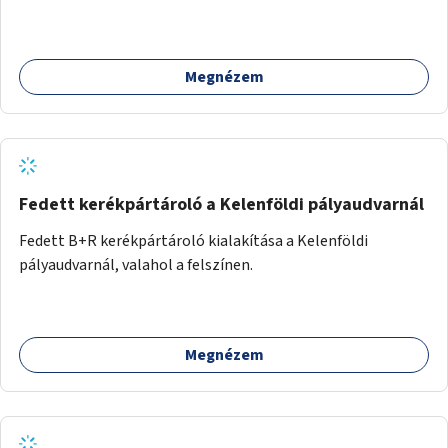
művészetterapeuták, mesemondó végzettségű emberek
végeznék.
Megnézem
Fedett kerékpártároló a Kelenföldi pályaudvarnál
Fedett B+R kerékpártároló kialakítása a Kelenföldi
pályaudvarnál, valahol a felszínen.
Megnézem