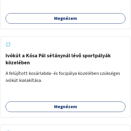
mellett is. Az útvonal átvezetésre kerülne a Hungária
körúton, majd a Városligetig folytatódna a Hermina utat
Megnézem
keresztezve.
Ivókút a Kósa Pál sétánynál lévő sportpályák
közelében
A felújított kosárlabda- és focipálya közelében szükséges
ivókút kialakítása.
Megnézem