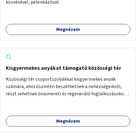
közvécével, pelenkázóval.
Megnézem
Kisgyermekes anyákat támogató közösségi tér
Közösségi tér csoportszobákkal kisgyermekes anyák
számára, ahol őszintén beszélhetnek a nehézségeikről,
részt vehetnek önismereti és regeneráló foglalkozásokon
(pl. gyógytorna, jóga, terápia), miközben a gyerekek
biztonságban játszhatnak.
Megnézem