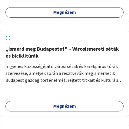
Megnézem
„Ismerd meg Budapestet” – Városismereti séták
és biciklitúrák
Ingyenes közösségépítő városi séták és kerékpáros túrák
szervezése, amelyek során a résztvevők megismerhetik
Budapest gazdag történelmét, rejtett titkait és kulturális
értékeit. A város felfedezése összekötve a mozgás
népszerűsítésével mindenki számára nagy élményt
nyújthat.
Megnézem