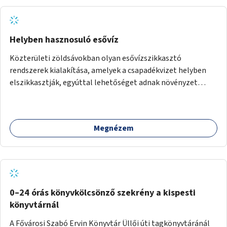
Helyben hasznosuló esővíz
Közterületi zöldsávokban olyan esővízszikkasztó
rendszerek kialakítása, amelyek a csapadékvizet helyben
elszikkasztják, egyúttal lehetőséget adnak növényzet
telepítésére is.
Megnézem
0–24 órás könyvkölcsönző szekrény a kispesti
könyvtárnál
A Fővárosi Szabó Ervin Könyvtár Üllői úti tagkönyvtáránál