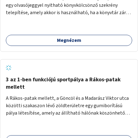
egy olvasójeggyel nyitható könyvkölcsönző szekrény
telepítése, amely akkor is használható, ha a könyvtár zárva
van.
Megnézem
3 az 1-ben funkciójú sportpálya a Rákos-patak
mellett
A Rákos-patak mellett, a Göncöl és a Madarász Viktor utca
közötti szakaszon lévő zöldterületre egy gumiborítású
pálya létesítése, amely az állítható hálónak köszönhetően
alkalmas röplabdára, tollaslabdára, illetve lábteniszre is.