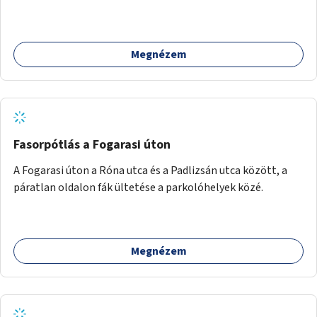
jegyében. A cél, hogy közérdekű, segítő tevékenységeket
mutassanak be látványos, gondolatébresztő formában,
például rajzokkal, kérdésekkel, üzenetküldési lehetőséggel
Megnézem
vagy akciónapokkal – bérleti és közüzemi díjak nélkül, a
jelenlegi elhanyagolt állapot helyett.
Fasorpótlás a Fogarasi úton
A Fogarasi úton a Róna utca és a Padlizsán utca között, a
páratlan oldalon fák ültetése a parkolóhelyek közé.
Megnézem