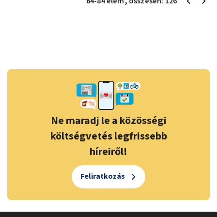
64
-
84
elem
, összesen:
126
Ne maradj le a közösségi
költségvetés legfrissebb
híreiről!
Feliratkozás