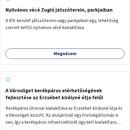
Nyilvános vécé Zugló játszóterein, parkjaiban
A XIV. kerület játszóterein vagy parkjaiban egy, lehetőség
szerint kettő nyilvános vécé kialakítása.
Megnézem
A Városliget kerékpáros elérhetőségének
fejlesztése az Erzsébet királyné útja felől
Kerékpáros útvonal kialakítása az Erzsébet királyné útja és
a Városliget között. Az aluljárónál egy trolivégállomás is
van, így a kerékpáros infrastruktúrát úgy kell kialakítani,
hogy biztonságosan lehessen biciklizni a troliforgalom