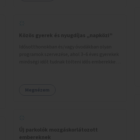
Közös gyerek és nyugdíjas „napközi”
Idősotthonokban és/vagy óvodákban olyan
programok szervezése, ahol 3–6 éves gyerekek
minőségi időt tudnak tölteni idős emberekkel,
akik társaságra, beszélgetésre vágynak.
Megnézem
Új parkolók mozgáskorlátozott
embereknek