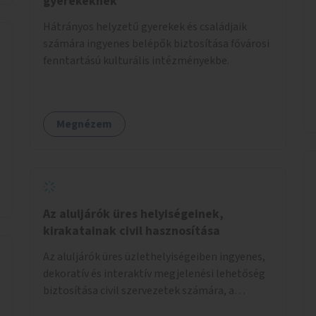
gyerekeknek
Hátrányos helyzetű gyerekek és családjaik
számára ingyenes belépők biztosítása fővárosi
fenntartású kulturális intézményekbe.
Megnézem
Az aluljárók üres helyiségeinek,
kirakatainak civil hasznosítása
Az aluljárók üres üzlethelyiségeiben ingyenes,
dekoratív és interaktív megjelenési lehetőség
biztosítása civil szervezetek számára, a
társadalmi felelősségvállalás jegyében. A cél,