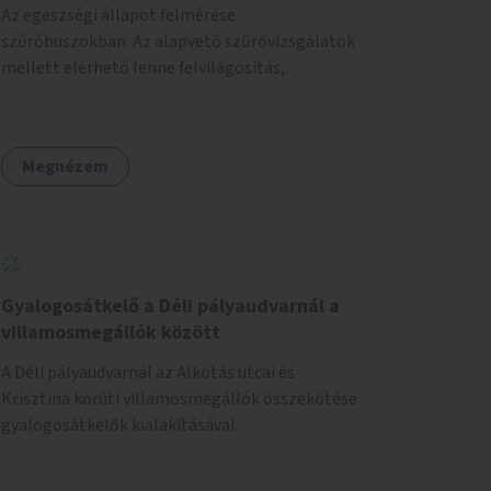
Az egészségi állapot felmérése
szűrőbuszokban. Az alapvető szűrővizsgálatok
mellett elérhető lenne felvilágosítás,
egészségügyi tanácsadás, a szexuális úton
terjedő betegségek szűrése és a
szenvedélybetegek támogatása.
Megnézem
Gyalogosátkelő a Déli pályaudvarnál a
villamosmegállók között
A Déli pályaudvarnál az Alkotás utcai és
Krisztina körúti villamosmegállók összekötése
gyalogosátkelők kialakításával.