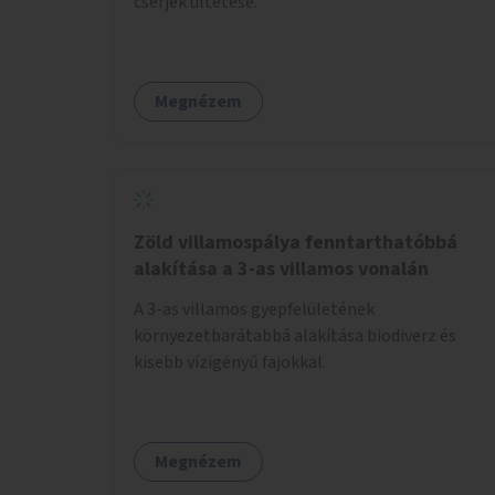
cserjék ültetése.
Megnézem
Zöld villamospálya fenntarthatóbbá
alakítása a 3-as villamos vonalán
A 3-as villamos gyepfelületének
környezetbarátabbá alakítása biodiverz és
kisebb vízigényű fajokkal.
Megnézem