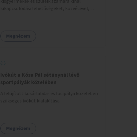
kisgyermekek és szüleik számára kínál
kikapcsolódási lehetőségeket, közvécével,
pelenkázóval.
Megnézem
Ivókút a Kósa Pál sétánynál lévő
sportpályák közelében
A felújított kosárlabda- és focipálya közelében
szükséges ivókút kialakítása.
Megnézem