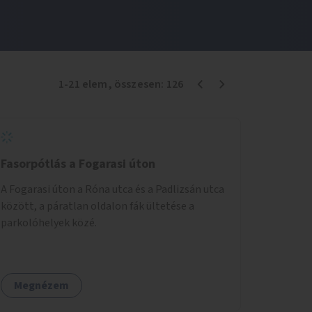
1
-
21
elem
, összesen:
126
Fasorpótlás a Fogarasi úton
A Fogarasi úton a Róna utca és a Padlizsán utca
között, a páratlan oldalon fák ültetése a
parkolóhelyek közé.
Megnézem