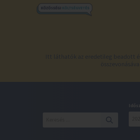
Itt láthatók az eredetileg beadott 
összevonásával
Idős