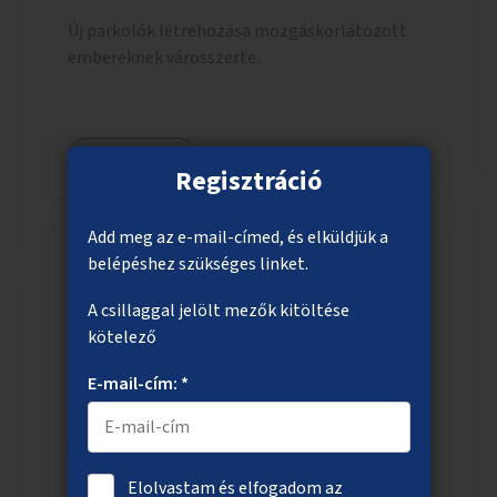
Új parkolók létrehozása mozgáskorlátozott
embereknek városszerte.
Megnézem
Regisztráció
Add meg az e-mail-címed, és elküldjük a
belépéshez szükséges linket.
Zajmonitorozás
A csillaggal jelölt mezők kitöltése
kötelező
Zajmérés Budapest több pontján zajmérő
készülékek (pl. zajmérő traffipax) segítségével,
E-mail-cím: *
amelyek mérési eredményei alapján zajvédelmi
intézkedések hozhatók.
Elolvastam és elfogadom az
Megnézem