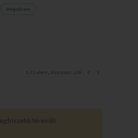
Megnézem
1
-
21
elem
, összesen:
126
egfrissebb híreiről!