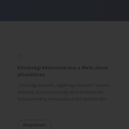
Közösségi könyvszekrény a Wein János
játszótéren
„Hozz egy könyvet, vigyél egy könyvet" alapon
működő, a helyi közösség által fenntartott
könyvszekrény kihelyezése a XIII. kerületi Wein
János játszótérre.
Megnézem