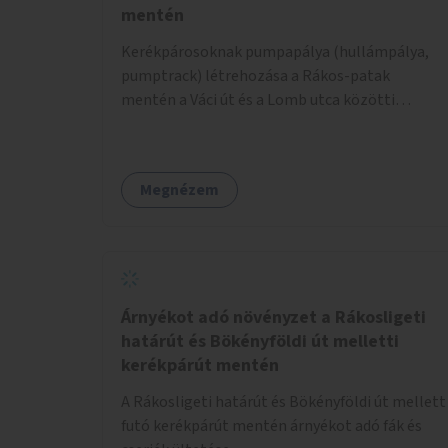
mentén
Kerékpárosoknak pumpapálya (hullámpálya,
pumptrack) létrehozása a Rákos-patak
mentén a Váci út és a Lomb utca közötti
parkoló helyén.
Megnézem
Árnyékot adó növényzet a Rákosligeti
határút és Bökényföldi út melletti
kerékpárút mentén
A Rákosligeti határút és Bökényföldi út mellett
futó kerékpárút mentén árnyékot adó fák és