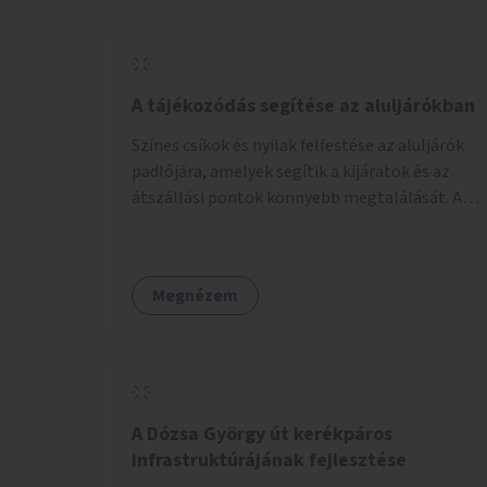
A tájékozódás segítése az aluljárókban
Színes csíkok és nyilak felfestése az aluljárók
padlójára, amelyek segítik a kijáratok és az
átszállási pontok könnyebb megtalálását. A
megoldás célja a tájékozódás egyszerűsítése,
különösen a kevésbé gyakran közlekedők és a
turisták számára, nemzetközi jó gyakorlatok
Megnézem
alapján.
A Dózsa György út kerékpáros
infrastruktúrájának fejlesztése