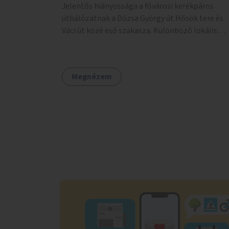
Jelentős hiányossága a fővárosi kerékpáros
úthálózatnak a Dózsa György út Hősök tere és
Váci út közé eső szakasza. Különböző lokális
beavatkozásokkal érdemben javítható az
útszakaszon a kerékpáros közlekedés
biztonsága már azt megelőzően, hogy
Megnézem
többéves távlatban sor kerülne az út teljes
körű, komplex felújítására.