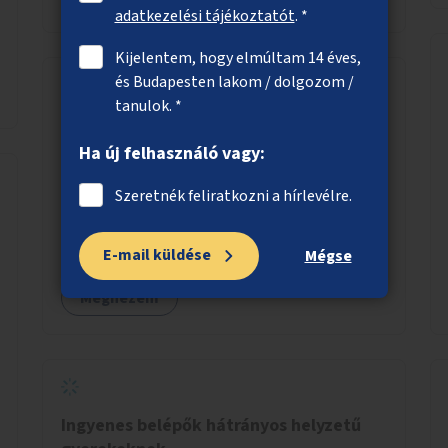
adatkezelési tájékoztatót
. *
Kijelentem, hogy elmúltam 14 éves,
és Budapesten lakom / dolgozom /
tanulok. *
Olvasóparkok
Ha új felhasználó vagy:
Kényelmes ülőbútorok (padok, székek,
nyugágyak) kihelyezése a budapesti parkok
Szeretnék feliratkozni a hírlevélre.
nyugodtabb részein, ahol az olvasás élménye
kellemes környezetben, természetes fény
E-mail küldése
mellett valósulhat meg. Árnyékolással,
Mégse
valamint könyvcserepolcokkal kiegészítve ezek
Megnézem
a terek lehetőséget adnának a kikapcsolódásra,
az olvasás népszerűsítésére.
Ingyenes belépők hátrányos helyzetű