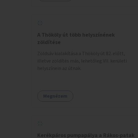
A Thököly út több helyszínének
zöldítése
Zöldsáv kialakítása a Thököly út 82. előtt,
illetve zöldítés más, lehetőleg VII. kerületi
helyszínein az útnak.
Megnézem
Kerékpáros pumpapálya a Rákos-patak