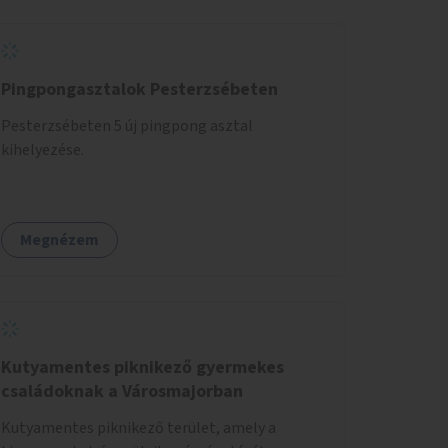
Pingpongasztalok Pesterzsébeten
Pesterzsébeten 5 új pingpong asztal
kihelyezése.
Megnézem
Kutyamentes piknikező gyermekes
családoknak a Városmajorban
Kutyamentes piknikező terület, amely a