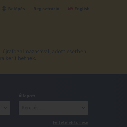
Belépés
Regisztráció
English
l, újrafogalmazásával, adott esetben
ra kerülhetnek.
Állapot:
Feltételek törlése