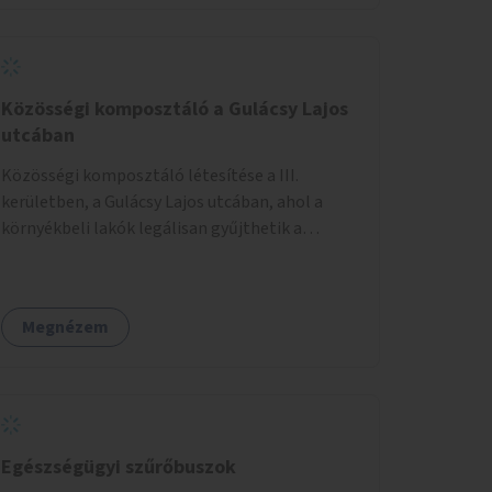
Közösségi komposztáló a Gulácsy Lajos
utcában
Közösségi komposztáló létesítése a III.
kerületben, a Gulácsy Lajos utcában, ahol a
környékbeli lakók legálisan gyűjthetik a
zöldhulladékot (pl. zöldség- vagy gyümölcshéj,
letört gallyak, falevelek), akár aprítási
lehetőséggel is. A fenntartható működés
Megnézem
érdekében a lakosok számára
komposztmesteri képzést is biztosítunk. A
komposztáló csak akkor valósulhat meg, ha
létrejön egy helyi fenntartó közösség, amely
vállalja a működtetést és a felügyeletet.
Egészségügyi szűrőbuszok