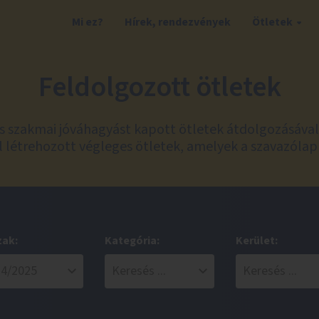
Mi ez?
Hírek, rendezvények
Ötletek
Feldolgozott ötletek
és szakmai jóváhagyást kapott ötletek átdolgozásáva
 létrehozott végleges ötletek, amelyek a szavazólap
zak:
Kategória:
Kerület: