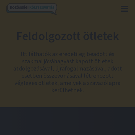
Feldolgozott ötletek
Itt láthatók az eredetileg beadott és
szakmai jóváhagyást kapott ötletek
átdolgozásával, újrafogalmazásával, adott
esetben összevonásával létrehozott
végleges ötletek, amelyek a szavazólapra
kerülhetnek.