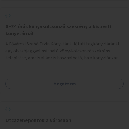
0–24 órás könyvkölcsönző szekrény a kispesti
könyvtárnál
A Fővárosi Szabó Ervin Könyvtár Üllői úti tagkönyvtáránál
egy olvasójeggyel nyitható könyvkölcsönző szekrény
telepítése, amely akkor is használható, ha a könyvtár zárva
van.
Megnézem
Utcazenepontok a városban