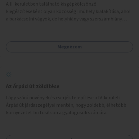
A II. kerületben található kisgépkölcsönző
kiegészítéseként olyan közösségi műhely kialakítása, ahol
a barkácsolni vágyók, de helyhiány vagy szerszámhiány
miatt hátrányból indulók megtalálhatják a számukra
megfelelő helyet.
Megnézem
Az Árpád út zöldítése
Lágy szárú növények és cserjék telepítése a IV. kerületi
Árpád út járdaszegélyei mentén, hogy zöldebb, élhetőbb
környezetet biztosítson a gyalogosok számára.