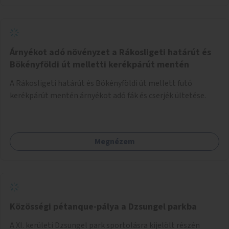
Árnyékot adó növényzet a Rákosligeti határút és
Bökényföldi út melletti kerékpárút mentén
A Rákosligeti határút és Bökényföldi út mellett futó
kerékpárút mentén árnyékot adó fák és cserjék ültetése.
Megnézem
Közösségi pétanque-pálya a Dzsungel parkba
A XI. kerületi Dzsungel park sportolásra kijelölt részén