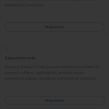
biciklitároló telepítése.
Megnézem
Zajmonitorozás
Zajmérés Budapest több pontján zajmérő készülékek (pl.
zajmérő traffipax) segítségével, amelyek mérési
eredményei alapján zajvédelmi intézkedések hozhatók.
Megnézem