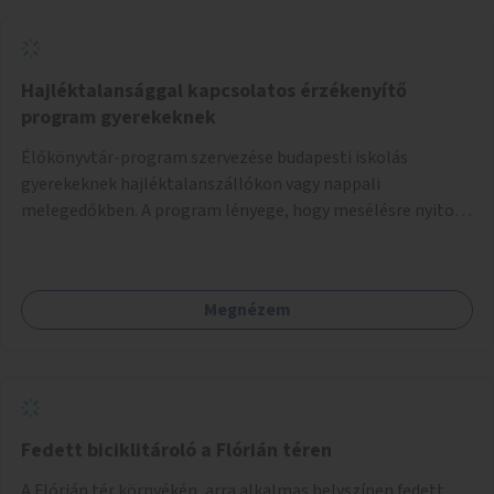
Hajléktalansággal kapcsolatos érzékenyítő
program gyerekeknek
Élőkönyvtár-program szervezése budapesti iskolás
gyerekeknek hajléktalanszállókon vagy nappali
melegedőkben. A program lényege, hogy mesélésre nyitott
hajléktalan emberek a személyes történeteiket osztják
meg egy biztonságos, nyugodt környezetben. A diákok
szabadon választhatnak, hogy kihez szeretnének odamenni
Megnézem
beszélgetni, kérdéseket feltenni – ezáltal közvetlen
kapcsolat alakulhat ki.
Fedett biciklitároló a Flórián téren
A Flórián tér környékén, arra alkalmas helyszínen fedett