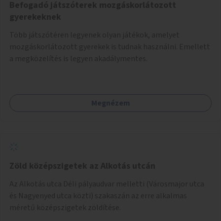
Befogadó játszóterek mozgáskorlátozott
gyerekeknek
Több játszótéren legyenek olyan játékok, amelyet
mozgáskorlátozott gyerekek is tudnak használni. Emellett
a megközelítés is legyen akadálymentes.
Megnézem
Zöld középszigetek az Alkotás utcán
Az Alkotás utca Déli pályaudvar melletti (Városmajor utca
és Nagyenyed utca közti) szakaszán az erre alkalmas
méretű középszigetek zöldítése.