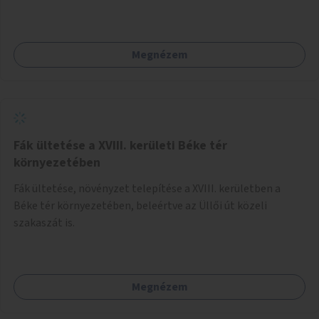
Megnézem
Fák ültetése a XVIII. kerületi Béke tér
környezetében
Fák ültetése, növényzet telepítése a XVIII. kerületben a
Béke tér környezetében, beleértve az Üllői út közeli
szakaszát is.
Megnézem