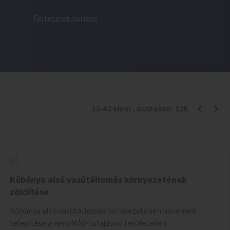
Feltételek törlése
22
-
42
elem
, összesen:
126
Kőbánya alsó vasútállomás környezetének
zöldítése
Kőbánya alsó vasútállomás környezetében növények
telepítése a nem MÁV-tulajdonú területeken.