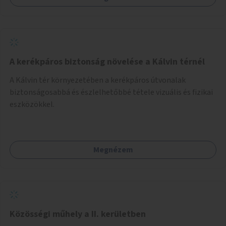
útján lesz kiválasztva.
A kerékpáros biztonság növelése a Kálvin térnél
A Kálvin tér környezetében a kerékpáros útvonalak
biztonságosabbá és észlelhetőbbé tétele vizuális és fizikai
eszközökkel.
Megnézem
Közösségi műhely a II. kerületben