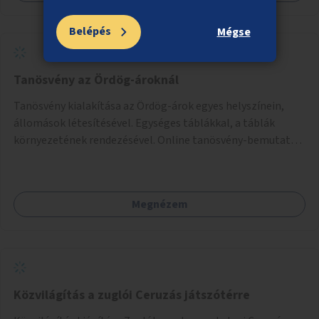
Belépés
Mégse
Tanösvény az Ördög-ároknál
Tanösvény kialakítása az Ördög-árok egyes helyszínein,
állomások létesítésével. Egységes táblákkal, a táblák
környezetének rendezésével. Online tanösvény-bemutató
felület kialakítása.
Megnézem
Közvilágítás a zuglói Ceruzás játszótérre