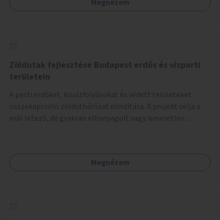
Megnézem
Zöldutak fejlesztése Budapest erdős és vízparti
területein
A pesti erdőket, kisvízfolyásokat és védett területeket
összekapcsoló zöldúthálózat elindítása. A projekt célja a
már létező, de gyakran elhanyagolt vagy ismeretlen
ösvények biztonságosabbá és használhatóbbá tétele,
különösen a közúti átvezetések, csúszós szakaszok és
szűkületek javításával, néhány ponton pedig helyszíni
Megnézem
beavatkozással (pl. táblák kihelyezése, hulladékgyűjtők,
akadálymentesítés). Az útvonalak kijelölése és
koncepcióterv-szintű összekötése támogatná a
zöldutakon való közlekedést.