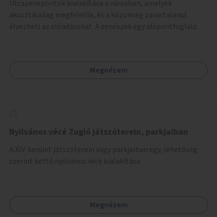
Utcazenepontok kialakítása a városban, amelyek
akusztikailag megfelelők, és a közönség zavartalanul
élvezheti az előadásokat. A zenészek egy időpontfoglalón
jelentkezhetnek be fellépni.
Megnézem
Nyilvános vécé Zugló játszóterein, parkjaiban
A XIV. kerület játszóterein vagy parkjaiban egy, lehetőség
szerint kettő nyilvános vécé kialakítása.
Megnézem