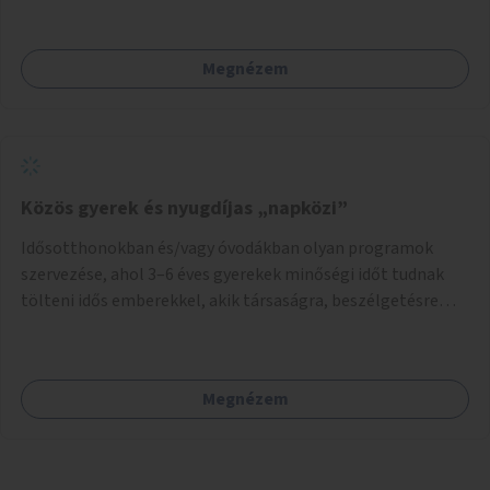
Megnézem
Közös gyerek és nyugdíjas „napközi”
Idősotthonokban és/vagy óvodákban olyan programok
szervezése, ahol 3–6 éves gyerekek minőségi időt tudnak
tölteni idős emberekkel, akik társaságra, beszélgetésre
vágynak.
Megnézem