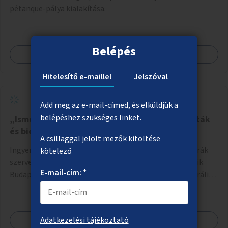
pétanque-pálya kialakítása.
Belépés
Megnézem
Hitelesítő e-maillel
Jelszóval
Add meg az e-mail-címed, és elküldjük a
belépéshez szükséges linket.
„Ismerd meg Budapestet” – Városismereti séták
és biciklitúrák
A csillaggal jelölt mezők kitöltése
Ingyenes közösségépítő városi séták és kerékpáros túrák
kötelező
szervezése, amelyek során a résztvevők megismerhetik
E-mail-cím: *
Budapest gazdag történelmét, rejtett titkait és kulturális
értékeit. A város felfedezése összekötve a mozgás
népszerűsítésével mindenki számára nagy élményt
nyújthat.
Megnézem
Adatkezelési tájékoztató