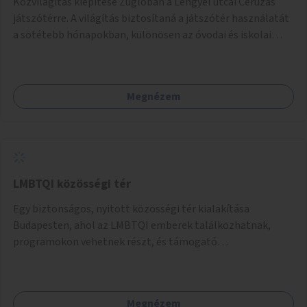
Közvilágítás kiépítése Zuglóban a Lengyel utcai Ceruzás
játszótérre. A világítás biztosítaná a játszótér használatát
a sötétebb hónapokban, különösen az óvodai és iskolai
foglalkozások utáni időszakban.
Megnézem
LMBTQI közösségi tér
Egy biztonságos, nyitott közösségi tér kialakítása
Budapesten, ahol az LMBTQI emberek találkozhatnak,
programokon vehetnek részt, és támogató
szolgáltatásokat érhetnek el. A központ helyet adhatna
csoportfoglalkozásoknak, kulturális eseményeknek és civil
szervezetek programjainak is. Az üzemeltető pályázat
Megnézem