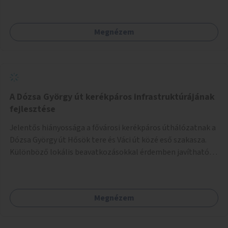
Megnézem
A Dózsa György út kerékpáros infrastruktúrájának
fejlesztése
Jelentős hiányossága a fővárosi kerékpáros úthálózatnak a
Dózsa György út Hősök tere és Váci út közé eső szakasza.
Különböző lokális beavatkozásokkal érdemben javítható
az útszakaszon a kerékpáros közlekedés biztonsága már
azt megelőzően, hogy többéves távlatban sor kerülne az út
teljes körű, komplex felújítására.
Megnézem