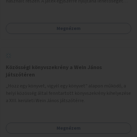
használt részén. A játék egyszerre nyújtana lehetőséget
kikapcsolódásra, társasági élményre és sportolásra –
generációkon átívelően, akár mozgásukban korlátozott,
autizmussal vagy demenciával élő emberek számára is.
Megnézem
Közösségi könyvszekrény a Wein János
játszótéren
„Hozz egy könyvet, vigyél egy könyvet" alapon működő, a
helyi közösség által fenntartott könyvszekrény kihelyezése
a XIII. kerületi Wein János játszótérre.
Megnézem