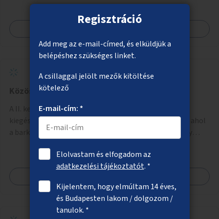
Regisztráció
Megnézem
Add meg az e-mail-címed, és elküldjük a
belépéshez szükséges linket.
A csillaggal jelölt mezők kitöltése
kötelező
Közösségi műhely a II. kerületben
E-mail-cím: *
A II. kerületben található kisgépkölcsönző
kiegészítéseként olyan közösségi műhely kialakítása, ahol
a barkácsolni vágyók, de helyhiány vagy szerszámhiány
miatt hátrányból indulók megtalálhatják a számukra
Elolvastam és elfogadom az
megfelelő helyet.
adatkezelési tájékoztatót
. *
Megnézem
Kijelentem, hogy elmúltam 14 éves,
és Budapesten lakom / dolgozom /
tanulok. *