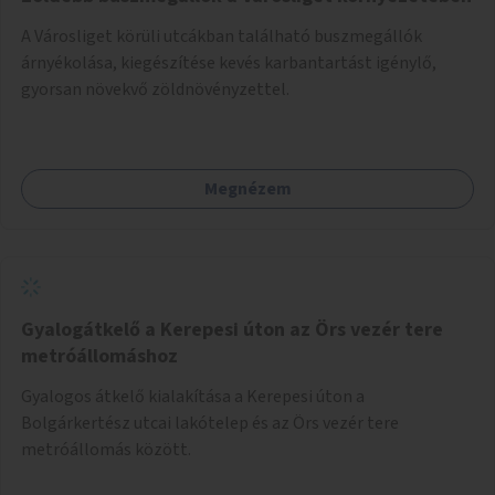
A Városliget körüli utcákban található buszmegállók
árnyékolása, kiegészítése kevés karbantartást igénylő,
gyorsan növekvő zöldnövényzettel.
Megnézem
Gyalogátkelő a Kerepesi úton az Örs vezér tere
metróállomáshoz
Gyalogos átkelő kialakítása a Kerepesi úton a
Bolgárkertész utcai lakótelep és az Örs vezér tere
metróállomás között.