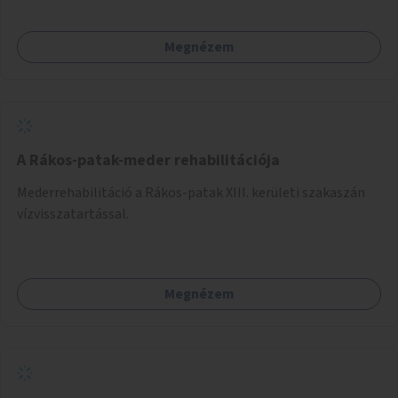
Megnézem
A Rákos-patak-meder rehabilitációja
Mederrehabilitáció a Rákos-patak XIII. kerületi szakaszán
vízvisszatartással.
Megnézem