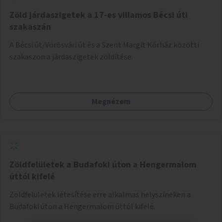
több korosztály számára.
Zöld járdaszigetek a 17-es villamos Bécsi úti
szakaszán
A Bécsi út/Vörösvári út és a Szent Margit Kórház közötti
szakaszon a járdaszigetek zöldítése.
Megnézem
Zöldfelületek a Budafoki úton a Hengermalom
úttól kifelé
Zöldfelületek létesítése erre alkalmas helyszíneken a
Budafoki úton a Hengermalom úttól kifelé.