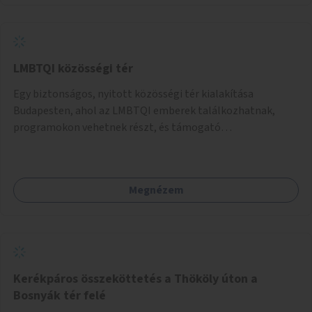
LMBTQI közösségi tér
Egy biztonságos, nyitott közösségi tér kialakítása
Budapesten, ahol az LMBTQI emberek találkozhatnak,
programokon vehetnek részt, és támogató
szolgáltatásokat érhetnek el. A központ helyet adhatna
csoportfoglalkozásoknak, kulturális eseményeknek és civil
szervezetek programjainak is. Az üzemeltető pályázat
Megnézem
útján lesz kiválasztva.
Kerékpáros összeköttetés a Thököly úton a
Bosnyák tér felé