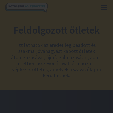
Feldolgozott ötletek
Itt láthatók az eredetileg beadott és
szakmai jóváhagyást kapott ötletek
átdolgozásával, újrafogalmazásával, adott
esetben összevonásával létrehozott
végleges ötletek, amelyek a szavazólapra
kerülhetnek.