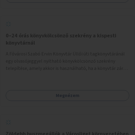
0–24 órás könyvkölcsönző szekrény a kispesti
könyvtárnál
A Fővárosi Szabó Ervin Könyvtár Üllői úti tagkönyvtáránál
egy olvasójeggyel nyitható könyvkölcsönző szekrény
telepítése, amely akkor is használható, ha a könyvtár zárva
van.
Megnézem
Zöldebb buszmegállók a Városliget környezetében