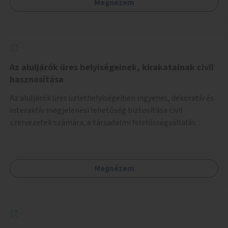
Megnézem
Az aluljárók üres helyiségeinek, kirakatainak civil
hasznosítása
Az aluljárók üres üzlethelyiségeiben ingyenes, dekoratív és
interaktív megjelenési lehetőség biztosítása civil
szervezetek számára, a társadalmi felelősségvállalás
jegyében. A cél, hogy közérdekű, segítő tevékenységeket
mutassanak be látványos, gondolatébresztő formában,
például rajzokkal, kérdésekkel, üzenetküldési lehetőséggel
Megnézem
vagy akciónapokkal – bérleti és közüzemi díjak nélkül, a
jelenlegi elhanyagolt állapot helyett.