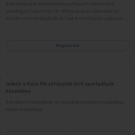
A kerékpározás feltételeinek javítása a Thököly úton.
Jelenleg a Tisza István tér (Róna utca) és a Bosnyák tér
között nincs kerékpársáv, és csak a most épülő szakaszon
folytatódik a Bosnyák tér után.
Megnézem
Ivókút a Kósa Pál sétánynál lévő sportpályák
közelében
A felújított kosárlabda- és focipálya közelében szükséges
ivókút kialakítása.