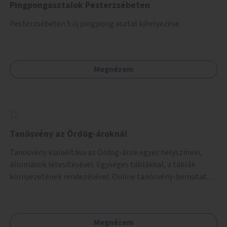
Pingpongasztalok Pesterzsébeten
Pesterzsébeten 5 új pingpong asztal kihelyezése.
Megnézem
Tanösvény az Ördög-ároknál
Tanösvény kialakítása az Ördög-árok egyes helyszínein,
állomások létesítésével. Egységes táblákkal, a táblák
környezetének rendezésével. Online tanösvény-bemutató
felület kialakítása.
Megnézem