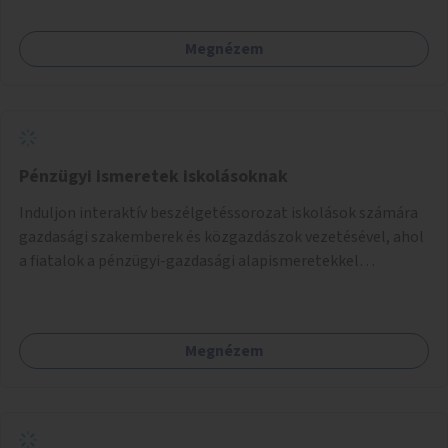
Megnézem
Pénzügyi ismeretek iskolásoknak
Induljon interaktív beszélgetéssorozat iskolások számára
gazdasági szakemberek és közgazdászok vezetésével, ahol
a fiatalok a pénzügyi-gazdasági alapismeretekkel
kapcsolatban tájékozódhatnak. A program többalkalmas
lenne, heti rendszerességgel tartanák iskolai csoportok
számára, önkormányzati intézményben vagy külső
Megnézem
helyszínen iskolai együttműködéssel. A szervezést az
Önkormányzat koordinálná, a tematikát a szakemberek
alakítanák ki, külön figyelmet fordítva a hátrányos helyzetű
gyerekek bevonására is. A program pilot jelleggel indulna,