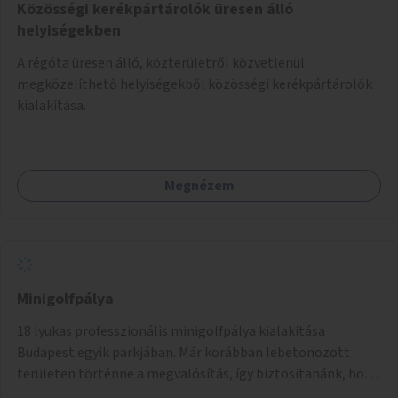
Közösségi kerékpártárolók üresen álló
helyiségekben
A régóta üresen álló, közterületről közvetlenül
megközelíthető helyiségekből közösségi kerékpártárolók
kialakítása.
Megnézem
Minigolfpálya
18 lyukas professzionális minigolfpálya kialakítása
Budapest egyik parkjában. Már korábban lebetonozott
területen történne a megvalósítás, így biztosítanánk, hogy
ne vesszen el további zöldfelület.