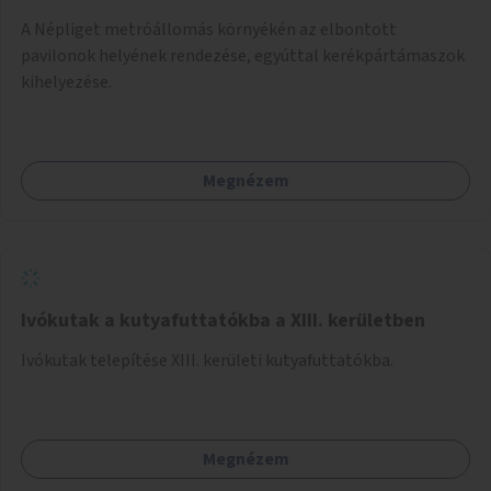
A Népliget metróállomás környékén az elbontott
pavilonok helyének rendezése, egyúttal kerékpártámaszok
kihelyezése.
Megnézem
Ivókutak a kutyafuttatókba a XIII. kerületben
Ivókutak telepítése XIII. kerületi kutyafuttatókba.
Megnézem