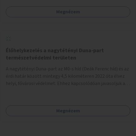
nyújthat.
Megnézem
Élőhelykezelés a nagytétényi Duna-part
természetvédelmi területen
A nagytétényi Duna-part az M0-s híd (Deák Ferenc híd) és az
érdi határ között mintegy 4,5 kilométeren 2022 óta élvez
helyi, fővárosi védelmet. Ehhez kapcsolódóan javasoljuk a
terület élőhelykezelését, a tájidegen, invazív fajok
ritkítását, visszaszorítását.
Megnézem