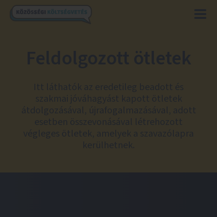
Feldolgozott ötletek
Itt láthatók az eredetileg beadott és
szakmai jóváhagyást kapott ötletek
átdolgozásával, újrafogalmazásával, adott
esetben összevonásával létrehozott
végleges ötletek, amelyek a szavazólapra
kerülhetnek.