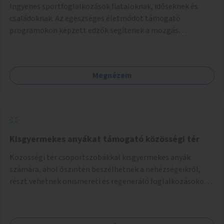
Ingyenes sportfoglalkozások fiataloknak, időseknek és
családoknak. Az egészséges életmódot támogató
programokon képzett edzők segítenek a mozgás
örömének megtalálásában különféle mozgásformákon
keresztül (pl. jóga, vízi torna, aerobik, csikung).
Megnézem
Kisgyermekes anyákat támogató közösségi tér
Közösségi tér csoportszobákkal kisgyermekes anyák
számára, ahol őszintén beszélhetnek a nehézségeikről,
részt vehetnek önismereti és regeneráló foglalkozásokon
(pl. gyógytorna, jóga, terápia), miközben a gyerekek
biztonságban játszhatnak.