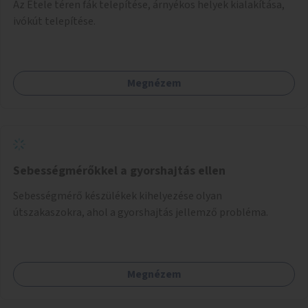
Az Etele téren fák telepítése, árnyékos helyek kialakítása,
ivókút telepítése.
Megnézem
Sebességmérőkkel a gyorshajtás ellen
Sebességmérő készülékek kihelyezése olyan
útszakaszokra, ahol a gyorshajtás jellemző probléma.
Megnézem