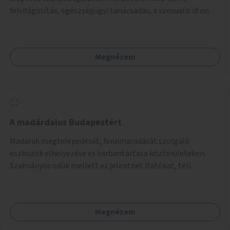
felvilágosítás, egészségügyi tanácsadás, a szexuális úton
terjedő betegségek szűrése és a szenvedélybetegek
támogatása.
Megnézem
A madárdalos Budapestért
Madarak megtelepedését, fennmaradását szolgáló
eszközök elhelyezése és karbantartása közterületeken.
Szabványos odúk mellett ez jelenthet itatókat, téli
madáretetőket is.
Megnézem