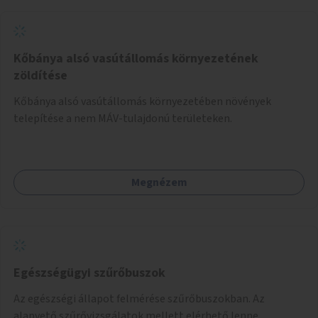
Kőbánya alsó vasútállomás környezetének
zöldítése
Kőbánya alsó vasútállomás környezetében növények
telepítése a nem MÁV-tulajdonú területeken.
Megnézem
Egészségügyi szűrőbuszok
Az egészségi állapot felmérése szűrőbuszokban. Az
alapvető szűrővizsgálatok mellett elérhető lenne