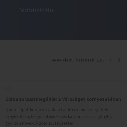
Feltételek törlése
64
-
84
elem
, összesen:
126
Zöldebb buszmegállók a Városliget környezetében
A Városliget körüli utcákban található buszmegállók
árnyékolása, kiegészítése kevés karbantartást igénylő,
gyorsan növekvő zöldnövényzettel.