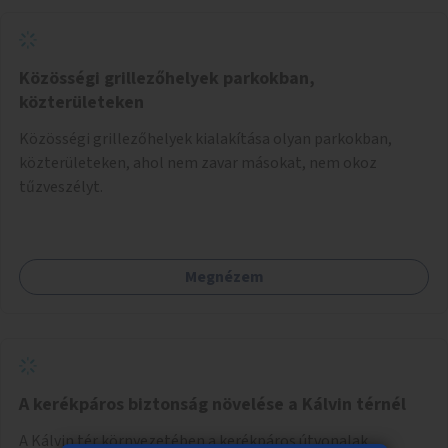
Közösségi grillezőhelyek parkokban,
közterületeken
Közösségi grillezőhelyek kialakítása olyan parkokban,
közterületeken, ahol nem zavar másokat, nem okoz
tűzveszélyt.
Megnézem
A kerékpáros biztonság növelése a Kálvin térnél
A Kálvin tér környezetében a kerékpáros útvonalak