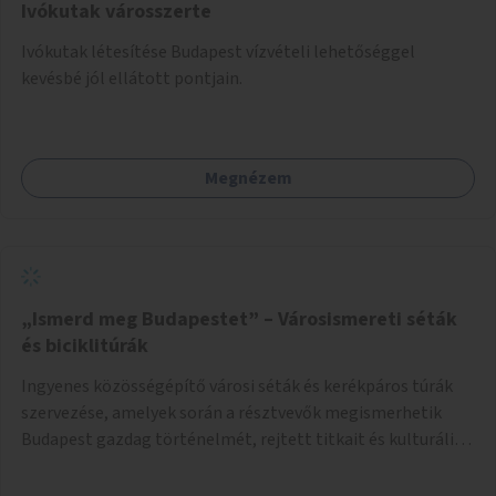
Ivókutak városszerte
Ivókutak létesítése Budapest vízvételi lehetőséggel
kevésbé jól ellátott pontjain.
Megnézem
„Ismerd meg Budapestet” – Városismereti séták
és biciklitúrák
Ingyenes közösségépítő városi séták és kerékpáros túrák
szervezése, amelyek során a résztvevők megismerhetik
Budapest gazdag történelmét, rejtett titkait és kulturális
értékeit. A város felfedezése összekötve a mozgás
népszerűsítésével mindenki számára nagy élményt