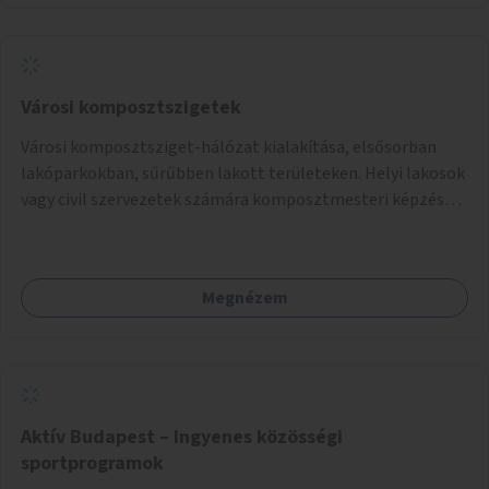
Városi komposztszigetek
Városi komposztsziget-hálózat kialakítása, elsősorban
lakóparkokban, sűrűbben lakott területeken. Helyi lakosok
vagy civil szervezetek számára komposztmesteri képzés
biztosítása, ami lehetővé teszi a komposztszigetek
helyben történő hosszú távú fenntartását.
Megnézem
Aktív Budapest – Ingyenes közösségi
sportprogramok