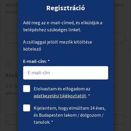
biztonságosabbá és észlelhetőbbé tétele vizuális és fizikai
Regisztráció
eszközökkel.
Add meg az e-mail-címed, és elküldjük a
belépéshez szükséges linket.
Megnézem
A csillaggal jelölt mezők kitöltése
kötelező
E-mail-cím: *
Közösségi pétanque-pálya a Dzsungel parkba
A XI. kerületi Dzsungel park sportolásra kijelölt részén
Elolvastam és elfogadom az
pétanque-pálya kialakítása.
adatkezelési tájékoztatót
. *
Kijelentem, hogy elmúltam 14 éves,
és Budapesten lakom / dolgozom /
Megnézem
tanulok. *