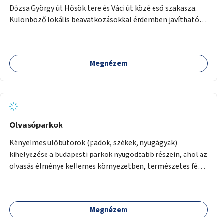
Dózsa György út Hősök tere és Váci út közé eső szakasza.
Különböző lokális beavatkozásokkal érdemben javítható
az útszakaszon a kerékpáros közlekedés biztonsága már
azt megelőzően, hogy többéves távlatban sor kerülne az út
teljes körű, komplex felújítására.
Megnézem
Olvasóparkok
Kényelmes ülőbútorok (padok, székek, nyugágyak)
kihelyezése a budapesti parkok nyugodtabb részein, ahol az
olvasás élménye kellemes környezetben, természetes fény
mellett valósulhat meg. Árnyékolással, valamint
könyvcserepolcokkal kiegészítve ezek a terek lehetőséget
adnának a kikapcsolódásra, az olvasás népszerűsítésére.
Megnézem