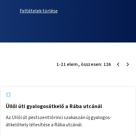
Feltételek törlése
1
-
21
elem
, összesen:
126
Üllői úti gyalogosátkelő a Rába utcánál
Az Üllői út pestszentlőrinci szakaszán új gyalogos-
átkelőhely létesítése a Rába utcánál.