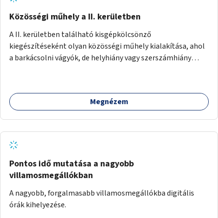
Közösségi műhely a II. kerületben
A II. kerületben található kisgépkölcsönző
kiegészítéseként olyan közösségi műhely kialakítása, ahol
a barkácsolni vágyók, de helyhiány vagy szerszámhiány
miatt hátrányból indulók megtalálhatják a számukra
megfelelő helyet.
Megnézem
Pontos idő mutatása a nagyobb
villamosmegállókban
A nagyobb, forgalmasabb villamosmegállókba digitális
órák kihelyezése.