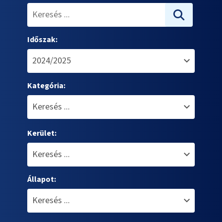
Időszak:
Kategória:
Kerület:
Állapot: