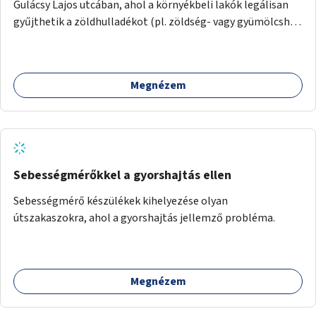
Gulácsy Lajos utcában, ahol a környékbeli lakók legálisan
gyűjthetik a zöldhulladékot (pl. zöldség- vagy gyümölcshéj,
letört gallyak, falevelek), akár aprítási lehetőséggel is. A
fenntartható működés érdekében a lakosok számára
komposztmesteri képzést is biztosítunk. A komposztáló
Megnézem
csak akkor valósulhat meg, ha létrejön egy helyi fenntartó
közösség, amely vállalja a működtetést és a felügyeletet.
Sebességmérőkkel a gyorshajtás ellen
Sebességmérő készülékek kihelyezése olyan
útszakaszokra, ahol a gyorshajtás jellemző probléma.
Megnézem