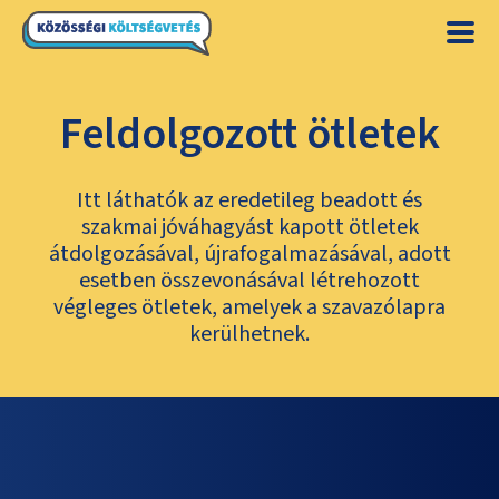
Feldolgozott ötletek
Itt láthatók az eredetileg beadott és
szakmai jóváhagyást kapott ötletek
átdolgozásával, újrafogalmazásával, adott
esetben összevonásával létrehozott
végleges ötletek, amelyek a szavazólapra
kerülhetnek.