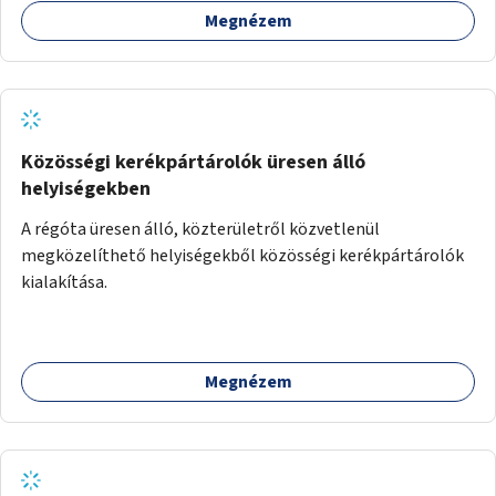
Megnézem
Közösségi kerékpártárolók üresen álló
helyiségekben
A régóta üresen álló, közterületről közvetlenül
megközelíthető helyiségekből közösségi kerékpártárolók
kialakítása.
Megnézem