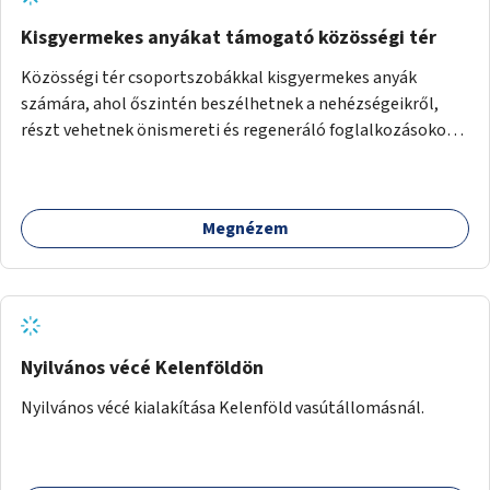
Kisgyermekes anyákat támogató közösségi tér
Közösségi tér csoportszobákkal kisgyermekes anyák
számára, ahol őszintén beszélhetnek a nehézségeikről,
részt vehetnek önismereti és regeneráló foglalkozásokon
(pl. gyógytorna, jóga, terápia), miközben a gyerekek
biztonságban játszhatnak.
Megnézem
Nyilvános vécé Kelenföldön
Nyilvános vécé kialakítása Kelenföld vasútállomásnál.