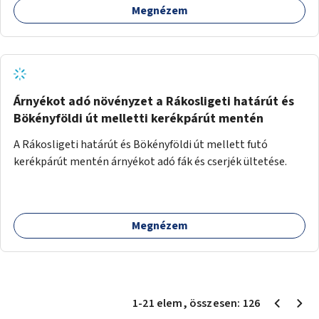
Megnézem
Árnyékot adó növényzet a Rákosligeti határút és
Bökényföldi út melletti kerékpárút mentén
A Rákosligeti határút és Bökényföldi út mellett futó
kerékpárút mentén árnyékot adó fák és cserjék ültetése.
Megnézem
1
-
21
elem
, összesen:
126