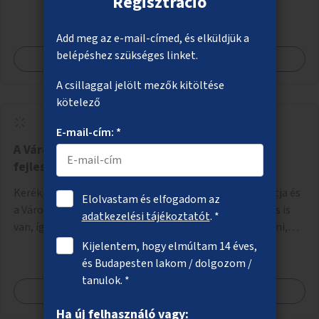
Regisztráció
Add meg az e-mail-címed, és elküldjük a
belépéshez szükséges linket.
Megnézem
A csillaggal jelölt mezők kitöltése
kötelező
E-mail-cím: *
A Városliget kerékpáros elérhetőségének
fejlesztése az Erzsébet királyné útja felől
Kerékpáros útvonal kialakítása az Erzsébet királyné útja és
Elolvastam és elfogadom az
a Városliget között. Az aluljárónál egy trolivégállomás is
adatkezelési tájékoztatót
. *
van, így a kerékpáros infrastruktúrát úgy kell kialakítani,
hogy biztonságosan lehessen biciklizni a troliforgalom
Kijelentem, hogy elmúltam 14 éves,
mellett is. Az útvonal átvezetésre kerülne a Hungária
és Budapesten lakom / dolgozom /
körúton, majd a Városligetig folytatódna a Hermina utat
tanulok. *
Megnézem
keresztezve.
Ha új felhasználó vagy: