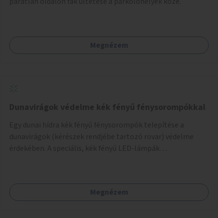
páratlan oldalon fák ültetése a parkolóhelyek közé.
Megnézem
Dunavirágok védelme kék fényű fénysorompókkal
Egy dunai hídra kék fényű fénysorompók telepítése a
dunavirágok (kérészek rendjébe tartozó rovar) védelme
érdekében. A speciális, kék fényű LED-lámpák
felszerelésének célja, hogy a rajzó kérészeket a vízfelszín
felett tartsák, megakadályozva, hogy a hidak úttestjére
repüljenek, és ott rakják le petéiket.
Megnézem