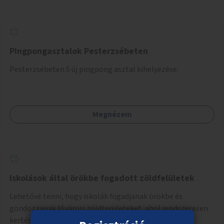
Pingpongasztalok Pesterzsébeten
Pesterzsébeten 5 új pingpong asztal kihelyezése.
Megnézem
Iskolások által örökbe fogadott zöldfelületek
Lehetővé tenni, hogy iskolák fogadjanak örökbe és
gondozzanak fővárosi zöldterületeket, ahol rendszeresen
kertészkedhetnek a gyerekek.