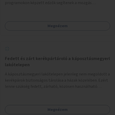
programokon képzett edzők segítenek a mozgás
örömének megtalálásában különféle mozgásformákon
keresztül (pl. jóga, vízi torna, aerobik, csikung).
Megnézem
Fedett és zárt kerékpártároló a káposztásmegyeri
lakótelepen
A káposztásmegyeri lakótelepen jelenleg nem megoldott a
kerékpárok biztonságos tárolása a házak közelében. Ezért
lenne szükség fedett, zárható, közösen használható
kerékpártárolók kialakítására, amelyek védelmet nyújtanak
az időjárás viszontagságaival szemben.
Megnézem