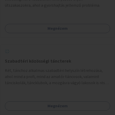
útszakaszokra, ahol a gyorshajtás jellemző probléma.
Megnézem
Szabadtéri közösségi táncterek
Két, tánchoz alkalmas szabadtéri helyszín létrehozása,
ahol mind a profi, mind az amatőr táncosok, valamint
tánciskolák, táncklubok, a mozgásra vágyó lakosok is részt
vehetnek közösségi eseményeken.
Megnézem