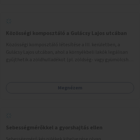
Közösségi komposztáló a Gulácsy Lajos utcában
Közösségi komposztáló létesítése a III. kerületben, a
Gulácsy Lajos utcában, ahol a környékbeli lakók legálisan
gyűjthetik a zöldhulladékot (pl. zöldség- vagy gyümölcshéj,
letört gallyak, falevelek), akár aprítási lehetőséggel is. A
fenntartható működés érdekében a lakosok számára
komposztmesteri képzést is biztosítunk. A komposztáló
Megnézem
csak akkor valósulhat meg, ha létrejön egy helyi fenntartó
közösség, amely vállalja a működtetést és a felügyeletet.
Sebességmérőkkel a gyorshajtás ellen
Sebességmérő készülékek kihelyezése olyan