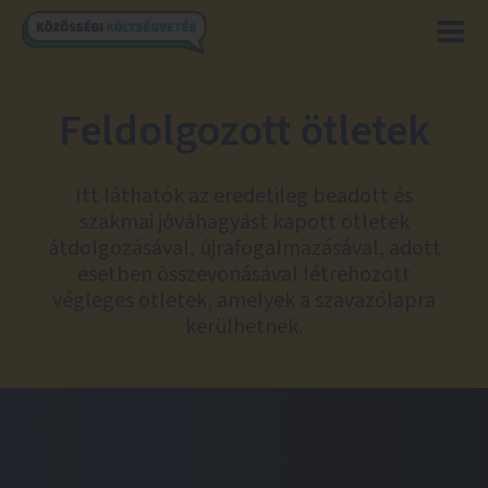
Feldolgozott ötletek
Itt láthatók az eredetileg beadott és
szakmai jóváhagyást kapott ötletek
átdolgozásával, újrafogalmazásával, adott
esetben összevonásával létrehozott
végleges ötletek, amelyek a szavazólapra
kerülhetnek.