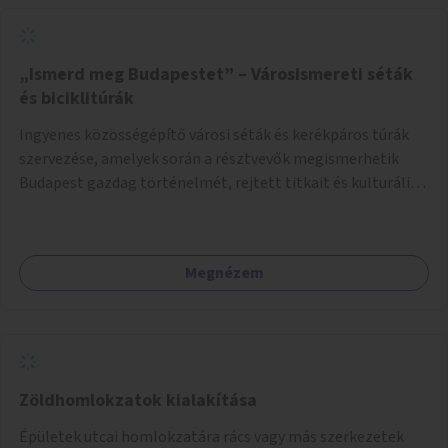
„Ismerd meg Budapestet” – Városismereti séták
és biciklitúrák
Ingyenes közösségépítő városi séták és kerékpáros túrák
szervezése, amelyek során a résztvevők megismerhetik
Budapest gazdag történelmét, rejtett titkait és kulturális
értékeit. A város felfedezése összekötve a mozgás
népszerűsítésével mindenki számára nagy élményt
nyújthat.
Megnézem
Zöldhomlokzatok kialakítása
Épületek utcai homlokzatára rács vagy más szerkezetek