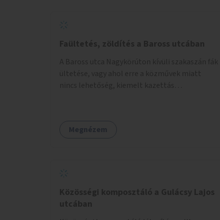
biztosítana elérést.
Faültetés, zöldítés a Baross utcában
A Baross utca Nagykörúton kívüli szakaszán fák
ültetése, vagy ahol erre a közművek miatt
nincs lehetőség, kiemelt kazettás
évelőágyások létrehozása.
Megnézem
Közösségi komposztáló a Gulácsy Lajos
utcában