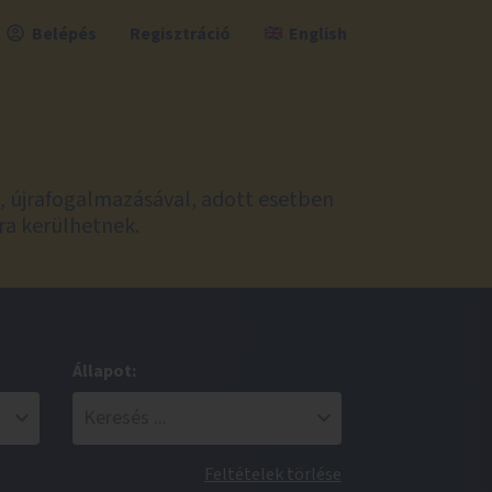
Belépés
Regisztráció
English
l, újrafogalmazásával, adott esetben
ra kerülhetnek.
Állapot:
Feltételek törlése