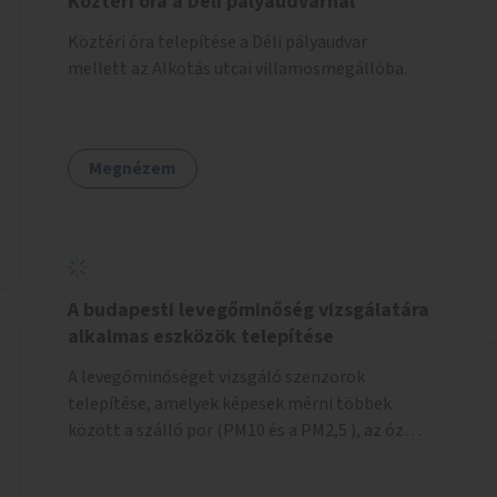
Köztéri óra a Déli pályaudvarnál
Köztéri óra telepítése a Déli pályaudvar
mellett az Alkotás utcai villamosmegállóba.
Megnézem
A budapesti levegőminőség vizsgálatára
alkalmas eszközök telepítése
A levegőminőséget vizsgáló szenzorok
telepítése, amelyek képesek mérni többek
között a szálló por (PM10 és a PM2,5 ), az ózon
(O₃) és a nitrogén-dioxid (NO₂) koncentrációját,
valamint meteorológiai paramétereket,