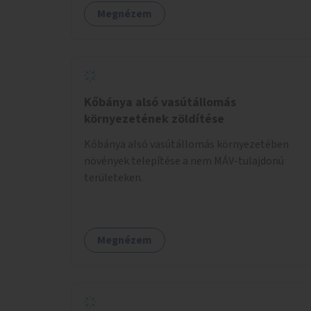
Megnézem
Kőbánya alsó vasútállomás
környezetének zöldítése
Kőbánya alsó vasútállomás környezetében
növények telepítése a nem MÁV-tulajdonú
területeken.
Megnézem