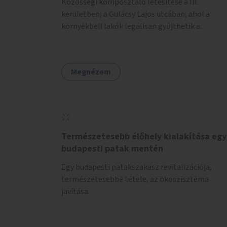
Közösségi komposztáló létesítése a III.
kerületben, a Gulácsy Lajos utcában, ahol a
környékbeli lakók legálisan gyűjthetik a
zöldhulladékot (pl. zöldség- vagy gyümölcshéj,
letört gallyak, falevelek), akár aprítási
lehetőséggel is. A fenntartható működés
Megnézem
érdekében a lakosok számára
komposztmesteri képzést is biztosítunk. A
komposztáló csak akkor valósulhat meg, ha
létrejön egy helyi fenntartó közösség, amely
vállalja a működtetést és a felügyeletet.
Természetesebb élőhely kialakítása egy
budapesti patak mentén
Egy budapesti patakszakasz revitalizációja,
természetesebbé tétele, az ökoszisztéma
javítása.