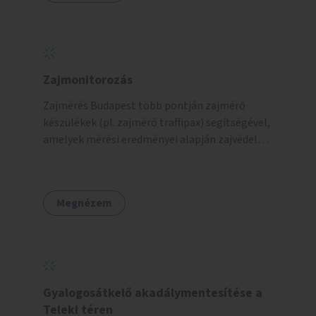
Zajmonitorozás
Zajmérés Budapest több pontján zajmérő
készülékek (pl. zajmérő traffipax) segítségével,
amelyek mérési eredményei alapján zajvédelmi
intézkedések hozhatók.
Megnézem
Gyalogosátkelő akadálymentesítése a
Teleki téren