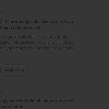
0–24 órás könyvkölcsönző szekrény a
kispesti könyvtárnál
A Fővárosi Szabó Ervin Könyvtár Üllői úti
tagkönyvtáránál egy olvasójeggyel nyitható
könyvkölcsönző szekrény telepítése, amely
akkor is használható, ha a könyvtár zárva van.
Megnézem
Ingyenes belépők hátrányos helyzetű
gyerekeknek