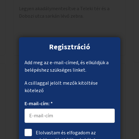
Legyen akadálymentesítve a Teleki tér és a
Dobozi utca sarkán lévő zebra.
Megnézem
Regisztráció
Add meg az e-mail-címed, és elküldjük a
belépéshez szükséges linket.
Dunavirágok védelme kék fényű
A csillaggal jelölt mezők kitöltése
fénysorompókkal
kötelező
Egy dunai hídra kék fényű fénysorompók
E-mail-cím: *
telepítése a dunavirágok (kérészek rendjébe
tartozó rovar) védelme érdekében. A speciális,
kék fényű LED-lámpák felszerelésének célja,
hogy a rajzó kérészeket a vízfelszín felett
Elolvastam és elfogadom az