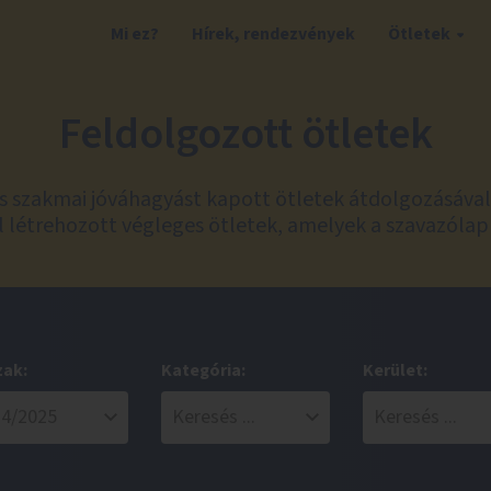
Mi ez?
Hírek, rendezvények
Ötletek
Feldolgozott ötletek
és szakmai jóváhagyást kapott ötletek átdolgozásáva
 létrehozott végleges ötletek, amelyek a szavazólap
zak:
Kategória:
Kerület: