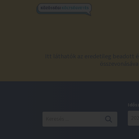
Itt láthatók az eredetileg beadott 
összevonásával
Idős