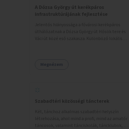
A Dózsa György út kerékpáros
infrastruktúrájának fejlesztése
Jelentős hiányossága a fővárosi kerékpáros
úthálózatnak a Dózsa György út Hősök tere és
Váci út közé eső szakasza. Különböző lokális
beavatkozásokkal érdemben javítható az
útszakaszon a kerékpáros közlekedés
biztonsága már azt megelőzően, hogy
Megnézem
többéves távlatban sor kerülne az út teljes
körű, komplex felújítására.
Szabadtéri közösségi táncterek
Két, tánchoz alkalmas szabadtéri helyszín
létrehozása, ahol mind a profi, mind az amatőr
táncosok, valamint tánciskolák, táncklubok, a