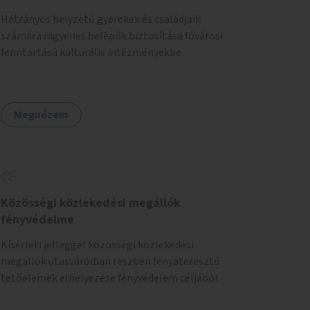
Hátrányos helyzetű gyerekek és családjaik
számára ingyenes belépők biztosítása fővárosi
fenntartású kulturális intézményekbe.
Megnézem
Közösségi közlekedési megállók
fényvédelme
Kísérleti jelleggel közösségi közlekedési
megállók utasváróiban részben fényáteresztő
tetőelemek elhelyezése fényvédelem céljából.