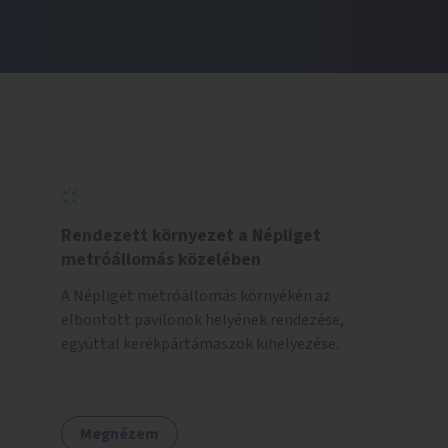
Rendezett környezet a Népliget
metróállomás közelében
A Népliget metróállomás környékén az
elbontott pavilonok helyének rendezése,
egyúttal kerékpártámaszok kihelyezése.
Megnézem