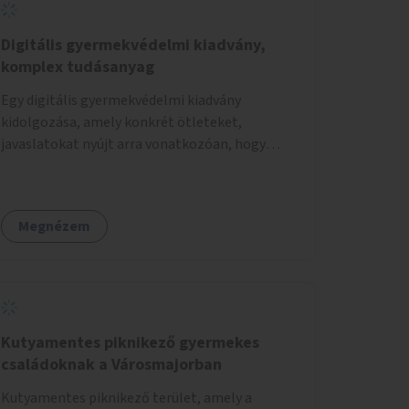
Digitális gyermekvédelmi kiadvány,
komplex tudásanyag
Egy digitális gyermekvédelmi kiadvány
kidolgozása, amely konkrét ötleteket,
javaslatokat nyújt arra vonatkozóan, hogy
hogyan lehet a hétköznapokban kikerülni vagy
helyettesíteni a kisgyerekek okoseszköz-
használatát.
Megnézem
Kutyamentes piknikező gyermekes
családoknak a Városmajorban
Kutyamentes piknikező terület, amely a