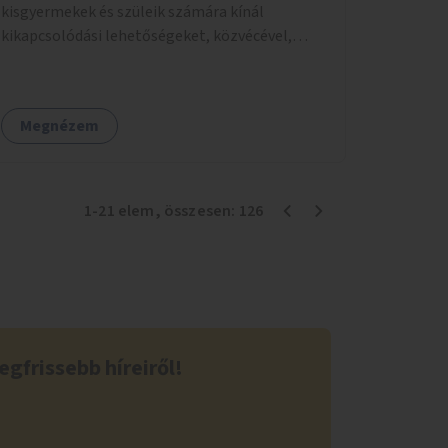
kisgyermekek és szüleik számára kínál
kikapcsolódási lehetőségeket, közvécével,
pelenkázóval.
Megnézem
1
-
21
elem
, összesen:
126
egfrissebb híreiről!