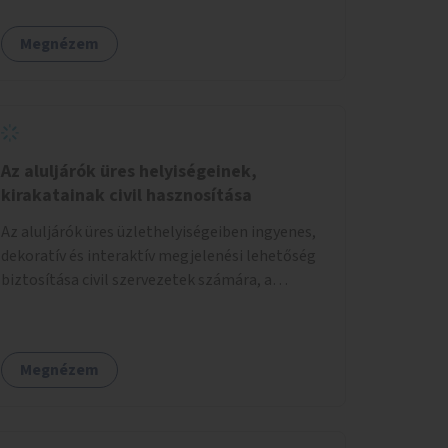
Megnézem
Az aluljárók üres helyiségeinek,
kirakatainak civil hasznosítása
Az aluljárók üres üzlethelyiségeiben ingyenes,
dekoratív és interaktív megjelenési lehetőség
biztosítása civil szervezetek számára, a
társadalmi felelősségvállalás jegyében. A cél,
hogy közérdekű, segítő tevékenységeket
mutassanak be látványos, gondolatébresztő
Megnézem
formában, például rajzokkal, kérdésekkel,
üzenetküldési lehetőséggel vagy
akciónapokkal – bérleti és közüzemi díjak
nélkül, a jelenlegi elhanyagolt állapot helyett.