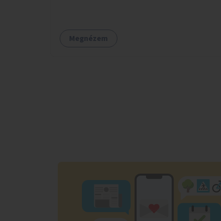
mozgásra vágyó lakosok is részt vehetnek
közösségi eseményeken.
Megnézem