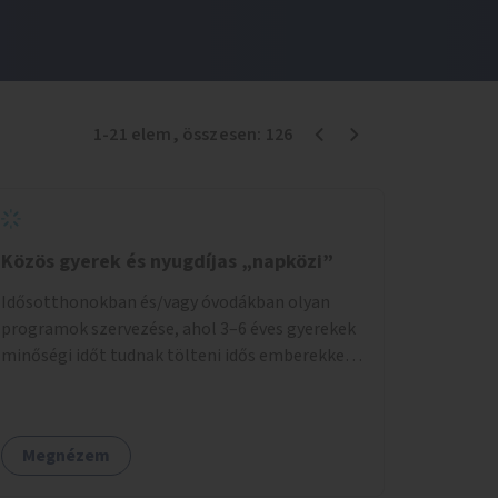
1
-
21
elem
, összesen:
126
Közös gyerek és nyugdíjas „napközi”
Idősotthonokban és/vagy óvodákban olyan
programok szervezése, ahol 3–6 éves gyerekek
minőségi időt tudnak tölteni idős emberekkel,
akik társaságra, beszélgetésre vágynak.
Megnézem