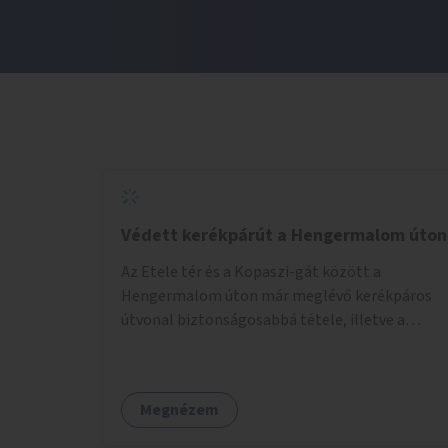
Védett kerékpárút a Hengermalom úton
Az Etele tér és a Kopaszi-gát között a
Hengermalom úton már meglévő kerékpáros
útvonal biztonságosabbá tétele, illetve a
Szerémi út és a Budafoki út közötti hiányzó
szakasz kiépítése. Ezáltal gyerek- és
családbarát kerékpáros útvonal alakítható ki,
Megnézem
amely többek között iskolákhoz, kulturális
intézményekhez és a Kopaszi-gáthoz