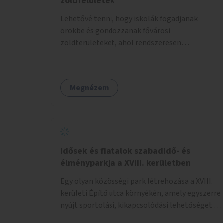
zöldfelületek
Lehetővé tenni, hogy iskolák fogadjanak
örökbe és gondozzanak fővárosi
zöldterületeket, ahol rendszeresen
kertészkedhetnek a gyerekek.
Megnézem
Idősek és fiatalok szabadidő- és
élményparkja a XVIII. kerületben
Egy olyan közösségi park létrehozása a XVIII.
kerületi Építő utca környékén, amely egyszerre
nyújt sportolási, kikapcsolódási lehetőséget az
idős emberek, a felnőttek és a gyerekek