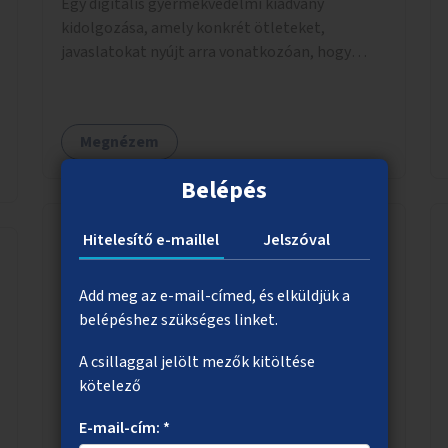
Egy digitális gyermekvédelmi kiadvány
kidolgozása, amely konkrét ötleteket,
javaslatokat nyújt arra vonatkozóan, hogy
hogyan lehet a hétköznapokban kikerülni vagy
helyettesíteni a kisgyerekek okoseszköz-
használatát.
Megnézem
Belépés
Hitelesítő e-maillel
Jelszóval
Nyilvános vécé Zugló játszóterein,
parkjaiban
Add meg az e-mail-címed, és elküldjük a
belépéshez szükséges linket.
A XIV. kerület játszóterein vagy parkjaiban egy,
lehetőség szerint kettő nyilvános vécé
A csillaggal jelölt mezők kitöltése
kialakítása.
kötelező
E-mail-cím: *