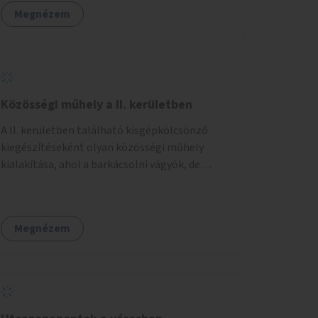
sportolásra – generációkon átívelően, akár
Megnézem
mozgásukban korlátozott, autizmussal vagy
demenciával élő emberek számára is.
Közösségi műhely a II. kerületben
A II. kerületben található kisgépkölcsönző
kiegészítéseként olyan közösségi műhely
kialakítása, ahol a barkácsolni vágyók, de
helyhiány vagy szerszámhiány miatt
hátrányból indulók megtalálhatják a számukra
megfelelő helyet.
Megnézem