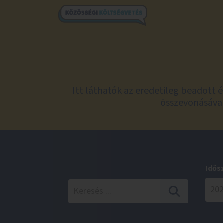
Itt láthatók az eredetileg beadott 
összevonásával
Idős