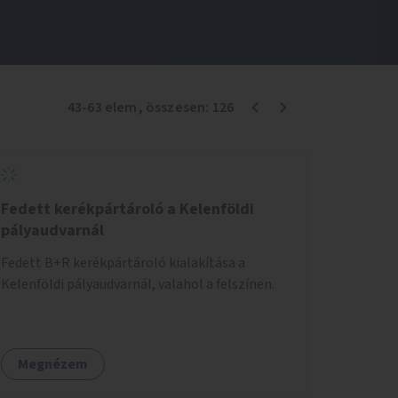
43
-
63
elem
, összesen:
126
Fedett kerékpártároló a Kelenföldi
pályaudvarnál
Fedett B+R kerékpártároló kialakítása a
Kelenföldi pályaudvarnál, valahol a felszínen.
Megnézem