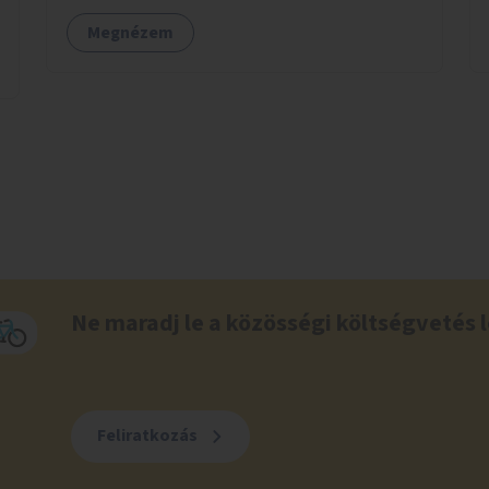
valamint könyvcserepolcokkal kiegészítve ezek
Megnézem
a terek lehetőséget adnának a kikapcsolódásra,
az olvasás népszerűsítésére.
Ne maradj le a közösségi költségvetés l
Feliratkozás