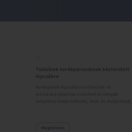
Tolósínek kerékpárosoknak közterületi
lépcsőkre
Kerékpárok lépcsőkön történő fel- és
letolására alkalmas tolósínek és rámpák
telepítése hidak hídfőinél, felül- és aluljáróknál.
Megnézem