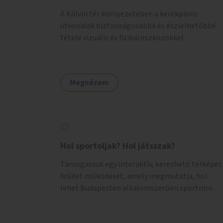
A Kálvin tér környezetében a kerékpáros
útvonalak biztonságosabbá és észlelhetőbbé
tétele vizuális és fizikai eszközökkel.
Megnézem
Hol sportoljak? Hol játsszak?
Támogassuk egy interaktív, kereshető térképes
felület működését, amely megmutatja, hol
lehet Budapesten alkalomszerűen sportolni
vagy játszani klubokban, közösségi terekben
vagy nyilvános pályákon. A felhasználó például