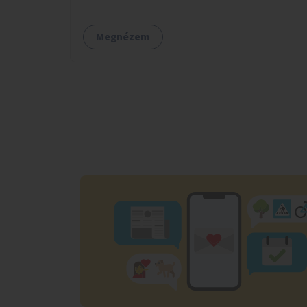
számára is.
Megnézem