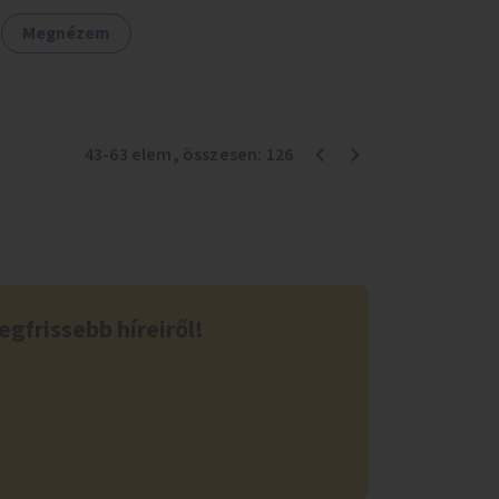
Megnézem
43
-
63
elem
, összesen:
126
egfrissebb híreiről!