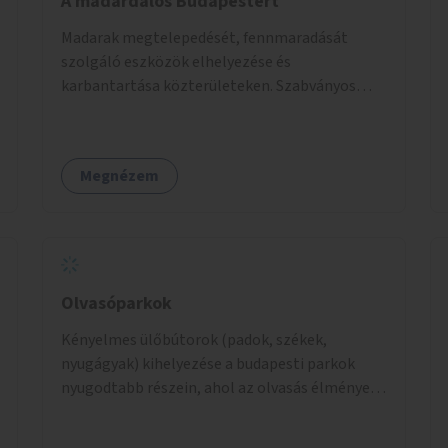
A madárdalos Budapestért
Madarak megtelepedését, fennmaradását
szolgáló eszközök elhelyezése és
karbantartása közterületeken. Szabványos
odúk mellett ez jelenthet itatókat, téli
madáretetőket is.
Megnézem
Olvasóparkok
Kényelmes ülőbútorok (padok, székek,
nyugágyak) kihelyezése a budapesti parkok
nyugodtabb részein, ahol az olvasás élménye
kellemes környezetben, természetes fény
mellett valósulhat meg. Árnyékolással,