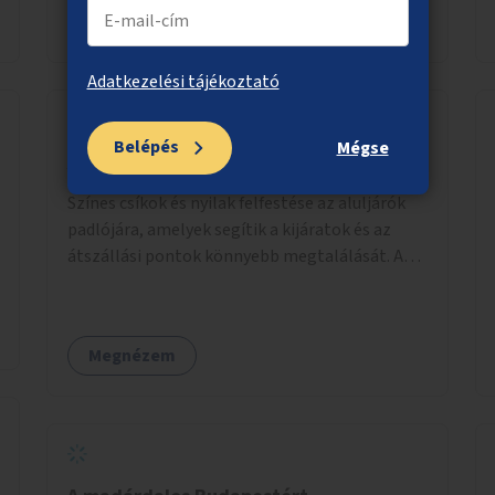
Megnézem
Adatkezelési tájékoztató
Belépés
Mégse
A tájékozódás segítése az aluljárókban
Színes csíkok és nyilak felfestése az aluljárók
padlójára, amelyek segítik a kijáratok és az
átszállási pontok könnyebb megtalálását. A
megoldás célja a tájékozódás egyszerűsítése,
különösen a kevésbé gyakran közlekedők és a
turisták számára, nemzetközi jó gyakorlatok
Megnézem
alapján.