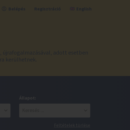
Belépés
Regisztráció
English
l, újrafogalmazásával, adott esetben
ra kerülhetnek.
Állapot:
Feltételek törlése