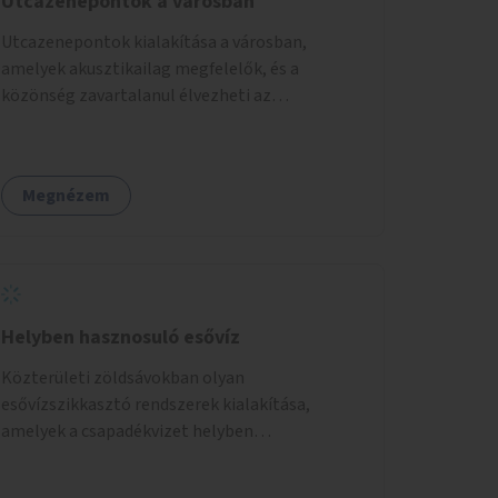
Utcazenepontok a városban
Utcazenepontok kialakítása a városban,
amelyek akusztikailag megfelelők, és a
közönség zavartalanul élvezheti az
előadásokat. A zenészek egy időpontfoglalón
jelentkezhetnek be fellépni.
Megnézem
Helyben hasznosuló esővíz
Közterületi zöldsávokban olyan
esővízszikkasztó rendszerek kialakítása,
amelyek a csapadékvizet helyben
elszikkasztják, egyúttal lehetőséget adnak
növényzet telepítésére is.