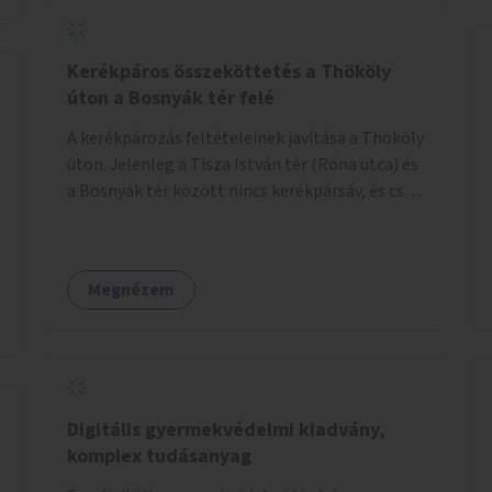
Kerékpáros összeköttetés a Thököly
úton a Bosnyák tér felé
A kerékpározás feltételeinek javítása a Thököly
úton. Jelenleg a Tisza István tér (Róna utca) és
a Bosnyák tér között nincs kerékpársáv, és csak
a most épülő szakaszon folytatódik a Bosnyák
tér után.
Megnézem
Digitális gyermekvédelmi kiadvány,
komplex tudásanyag