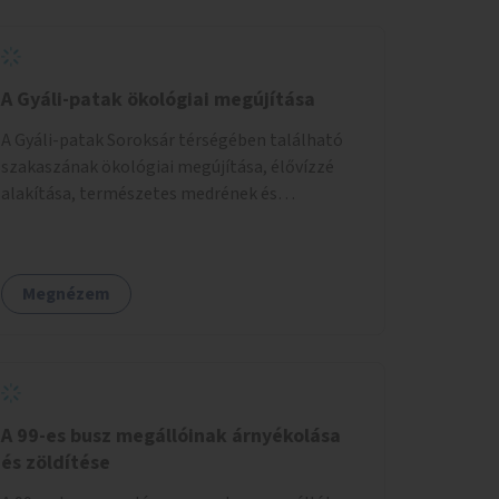
A Gyáli-patak ökológiai megújítása
A Gyáli-patak Soroksár térségében található
szakaszának ökológiai megújítása, élővízzé
alakítása, természetes medrének és
élővilágának helyreállítása ökológiai szakértők
bevonásával.
Megnézem
A 99-es busz megállóinak árnyékolása
és zöldítése