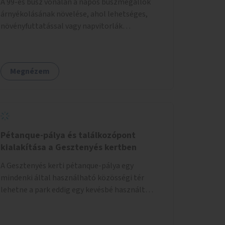
A 99-es busz vonalán a napos buszmegállók
árnyékolásának növelése, ahol lehetséges,
növényfuttatással vagy napvitorlák
telepítésével. A projekt pilot jelleggel
valósulna meg, a helyszíni adottságok
figyelembevételével.
Megnézem
Pétanque-pálya és találkozópont
kialakítása a Gesztenyés kertben
A Gesztenyés kerti pétanque-pálya egy
mindenki által használható közösségi tér
lehetne a park eddig egy kevésbé használt
részén. A játék egyszerre nyújtana lehetőséget
kikapcsolódásra, társasági élményre és