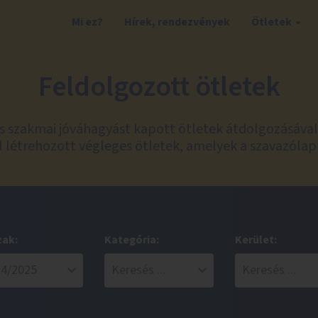
Mi ez?
Hírek, rendezvények
Ötletek
Feldolgozott ötletek
és szakmai jóváhagyást kapott ötletek átdolgozásáva
 létrehozott végleges ötletek, amelyek a szavazólap
zak:
Kategória:
Kerület: