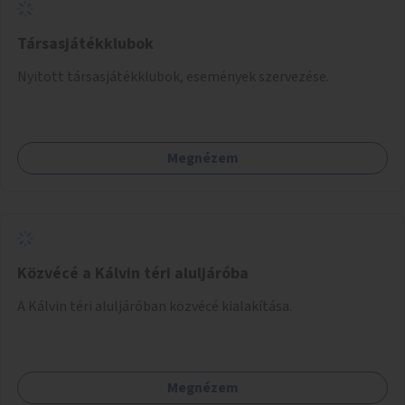
Társasjátékklubok
Nyitott társasjátékklubok, események szervezése.
Megnézem
Közvécé a Kálvin téri aluljáróba
A Kálvin téri aluljáróban közvécé kialakítása.
Megnézem