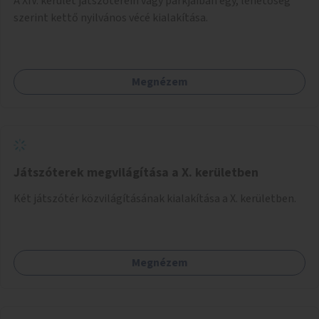
A XIV. kerület játszóterein vagy parkjaiban egy, lehetőség
szerint kettő nyilvános vécé kialakítása.
Megnézem
Játszóterek megvilágítása a X. kerületben
Két játszótér közvilágításának kialakítása a X. kerületben.
Megnézem