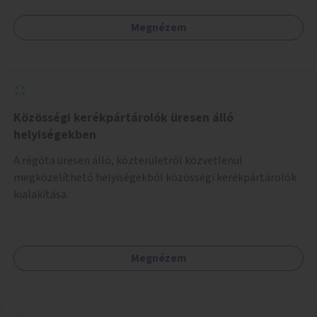
Megnézem
Közösségi kerékpártárolók üresen álló
helyiségekben
A régóta üresen álló, közterületről közvetlenül
megközelíthető helyiségekből közösségi kerékpártárolók
kialakítása.
Megnézem