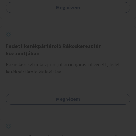
Megnézem
Fedett kerékpártároló Rákoskeresztúr
központjában
Rákoskeresztúr központjában időjárástól védett, fedett
kerékpártároló kialakítása.
Megnézem