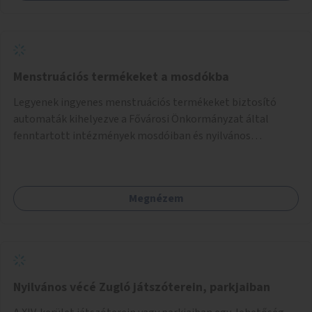
Menstruációs termékeket a mosdókba
Legyenek ingyenes menstruációs termékeket biztosító
automaták kihelyezve a Fővárosi Önkormányzat által
fenntartott intézmények mosdóiban és nyilvános
illemhelyeken.
Megnézem
Nyilvános vécé Zugló játszóterein, parkjaiban