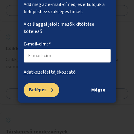
Add meg az e-mail-címed, és elküldjük a
Megnézem
belépéshez szükséges linket.
A csillaggal jelölt mezők kitöltése
kötelező
E-mail-cím: *
Csikkgyűjtő dobozok
Csikkgyűjtő dobozok telepítése forgalmasabb fővárosi
csomópontokra, terekre, megállókba.
Adatkezelési tájékoztató
Belépés
Mégse
Megnézem
Társkereső rendezvények