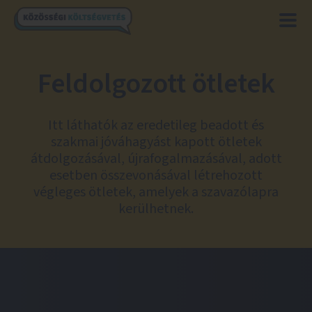
Feldolgozott ötletek
Itt láthatók az eredetileg beadott és
szakmai jóváhagyást kapott ötletek
átdolgozásával, újrafogalmazásával, adott
esetben összevonásával létrehozott
végleges ötletek, amelyek a szavazólapra
kerülhetnek.