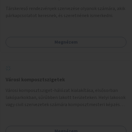
Társkereső rendezvények szervezése olyanok számára, akik
párkapcsolatot keresnek, és szeretnének ismerkedni.
Megnézem
Városi komposztszigetek
Városi komposztsziget-hálózat kialakítása, elsősorban
lakóparkokban, sűrűbben lakott területeken. Helyi lakosok
vagy civil szervezetek számára komposztmesteri képzés
biztosítása, ami lehetővé teszi a komposztszigetek
helyben történő hosszú távú fenntartását.
Megnézem