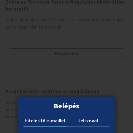
Zebra az Örs vezér terén a Nagy Lajos király útján
keresztül
Zebra kialakítása az Örs vezér tere csomópontban a Nagy
Lajos király útján keresztül.
Megnézem
A tájékozódás segítése az aluljárókban
Színes csíkok és nyilak felfestése az aluljárók padlójára,
Belépés
amelyek segítik a kijáratok és az átszállási pontok
könnyebb megtalálását. A megoldás célja a tájékozódás
Hitelesítő e-maillel
Jelszóval
egyszerűsítése, különösen a kevésbé gyakran közlekedők és
a turisták számára, nemzetközi jó gyakorlatok alapján.