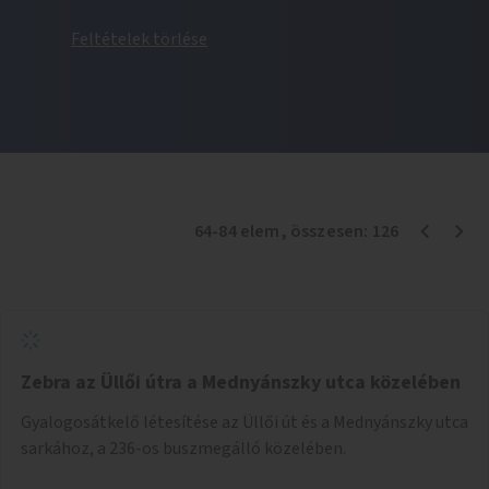
Feltételek törlése
64
-
84
elem
, összesen:
126
Zebra az Üllői útra a Mednyánszky utca közelében
Gyalogosátkelő létesítése az Üllői út és a Mednyánszky utca
sarkához, a 236-os buszmegálló közelében.