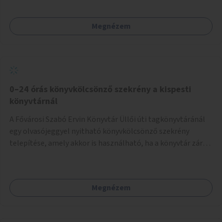
Megnézem
0–24 órás könyvkölcsönző szekrény a kispesti
könyvtárnál
A Fővárosi Szabó Ervin Könyvtár Üllői úti tagkönyvtáránál
egy olvasójeggyel nyitható könyvkölcsönző szekrény
telepítése, amely akkor is használható, ha a könyvtár zárva
van.
Megnézem