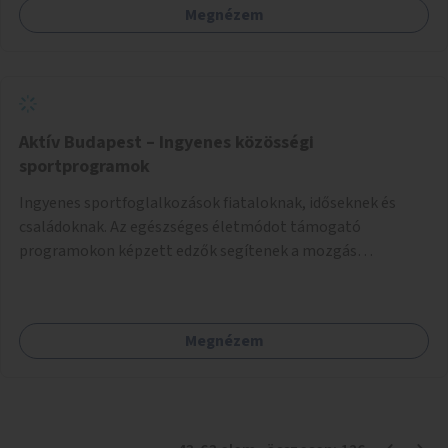
Megnézem
Aktív Budapest – Ingyenes közösségi
sportprogramok
Ingyenes sportfoglalkozások fiataloknak, időseknek és
családoknak. Az egészséges életmódot támogató
programokon képzett edzők segítenek a mozgás
örömének megtalálásában különféle mozgásformákon
keresztül (pl. jóga, vízi torna, aerobik, csikung).
Megnézem