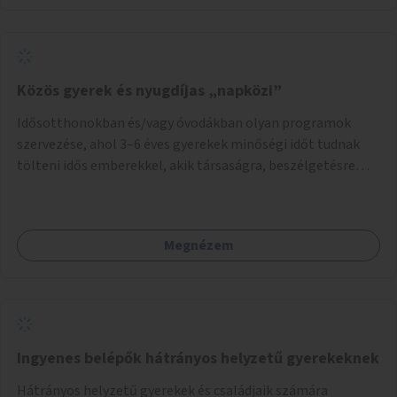
Közös gyerek és nyugdíjas „napközi”
Idősotthonokban és/vagy óvodákban olyan programok
szervezése, ahol 3–6 éves gyerekek minőségi időt tudnak
tölteni idős emberekkel, akik társaságra, beszélgetésre
vágynak.
Megnézem
Ingyenes belépők hátrányos helyzetű gyerekeknek
Hátrányos helyzetű gyerekek és családjaik számára