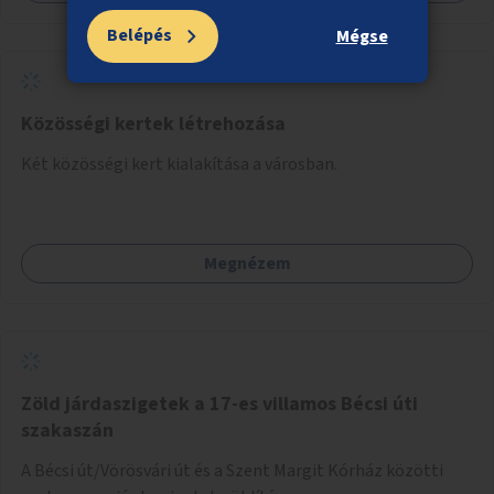
Belépés
Mégse
Közösségi kertek létrehozása
Két közösségi kert kialakítása a városban.
Megnézem
Zöld járdaszigetek a 17-es villamos Bécsi úti
szakaszán
A Bécsi út/Vörösvári út és a Szent Margit Kórház közötti