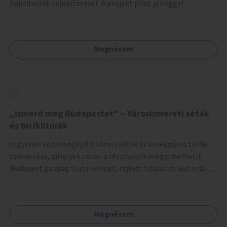
napvitorlák telepítésével. A projekt pilot jelleggel
valósulna meg, a helyszíni adottságok figyelembevételével.
Megnézem
„Ismerd meg Budapestet” – Városismereti séták
és biciklitúrák
Ingyenes közösségépítő városi séták és kerékpáros túrák
szervezése, amelyek során a résztvevők megismerhetik
Budapest gazdag történelmét, rejtett titkait és kulturális
értékeit. A város felfedezése összekötve a mozgás
népszerűsítésével mindenki számára nagy élményt
nyújthat.
Megnézem