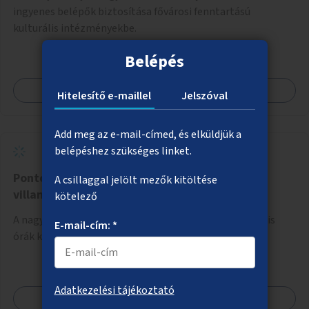
ingyenes belépők biztosítása fővárosi fenntartású
kulturális intézményekbe.
Belépés
Megnézem
Hitelesítő e-maillel
Jelszóval
Add meg az e-mail-címed, és elküldjük a
belépéshez szükséges linket.
Pontos idő mutatása a nagyobb
A csillaggal jelölt mezők kitöltése
villamosmegállókban
kötelező
A nagyobb, forgalmasabb villamosmegállókba digitális
E-mail-cím: *
órák kihelyezése.
Adatkezelési tájékoztató
Megnézem