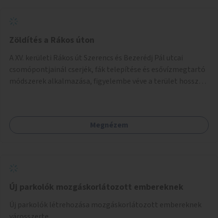
Zöldítés a Rákos úton
A XV. kerületi Rákos út Szerencs és Bezerédj Pál utcai
csomópontjainál cserjék, fák telepítése és esővízmegtartó
módszerek alkalmazása, figyelembe véve a terület hosszú
távú átalakítási terveit.
Megnézem
Új parkolók mozgáskorlátozott embereknek
Új parkolók létrehozása mozgáskorlátozott embereknek
városszerte.