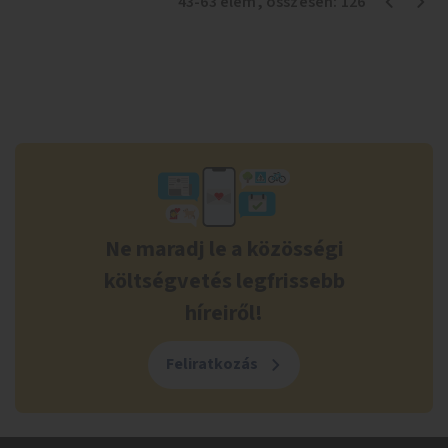
43
-
63
elem
, összesen:
126
Ne maradj le a közösségi
költségvetés legfrissebb
híreiről!
Feliratkozás