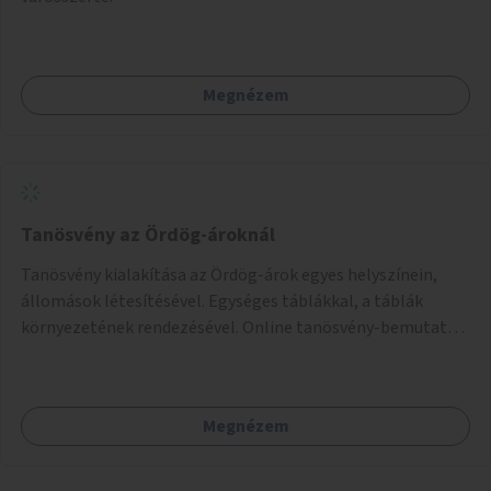
Megnézem
Tanösvény az Ördög-ároknál
Tanösvény kialakítása az Ördög-árok egyes helyszínein,
állomások létesítésével. Egységes táblákkal, a táblák
környezetének rendezésével. Online tanösvény-bemutató
felület kialakítása.
Megnézem