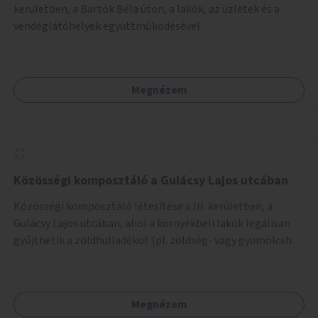
kerületben, a Bartók Béla úton, a lakók, az üzletek és a
vendéglátóhelyek együttműködésével.
Megnézem
Közösségi komposztáló a Gulácsy Lajos utcában
Közösségi komposztáló létesítése a III. kerületben, a
Gulácsy Lajos utcában, ahol a környékbeli lakók legálisan
gyűjthetik a zöldhulladékot (pl. zöldség- vagy gyümölcshéj,
letört gallyak, falevelek), akár aprítási lehetőséggel is. A
fenntartható működés érdekében a lakosok számára
komposztmesteri képzést is biztosítunk. A komposztáló
Megnézem
csak akkor valósulhat meg, ha létrejön egy helyi fenntartó