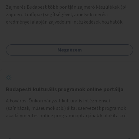
Zajmérés Budapest több pontján zajmérő készülékek (pl.
zajmérő traffipax) segítségével, amelyek mérési
eredményei alapján zajvédelmi intézkedések hozhatók.
Megnézem
Budapesti kulturális programok online portálja
A Fővárosi Önkormányzat kulturális intézményei
(színházak, múzeumok stb.) által szervezett programok
akadálymentes online programnaptárjának kialakítása és
működtetése. Átfogó és naprakész tartalommal.