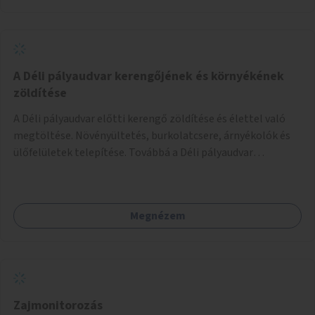
közösség, amely vállalja a működtetést és a felügyeletet.
A Déli pályaudvar kerengőjének és környékének
zöldítése
A Déli pályaudvar előtti kerengő zöldítése és élettel való
megtöltése. Növényültetés, burkolatcsere, árnyékolók és
ülőfelületek telepítése. Továbbá a Déli pályaudvar
környezetének zöldítése, a kihasználatlan területek
zöldfelületekkel való gazdagítása.
Megnézem
Zajmonitorozás