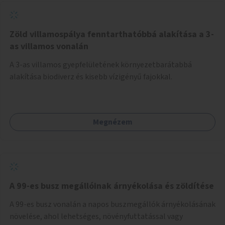
Zöld villamospálya fenntarthatóbbá alakítása a 3-
as villamos vonalán
A 3-as villamos gyepfelületének környezetbarátabbá
alakítása biodiverz és kisebb vízigényű fajokkal.
Megnézem
A 99-es busz megállóinak árnyékolása és zöldítése
A 99-es busz vonalán a napos buszmegállók árnyékolásának
növelése, ahol lehetséges, növényfuttatással vagy