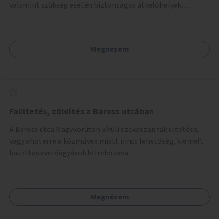
valamint szükség esetén biztonságos átkelőhelyek
létesítésével.
Megnézem
Faültetés, zöldítés a Baross utcában
A Baross utca Nagykörúton kívüli szakaszán fák ültetése,
vagy ahol erre a közművek miatt nincs lehetőség, kiemelt
kazettás évelőágyások létrehozása.
Megnézem