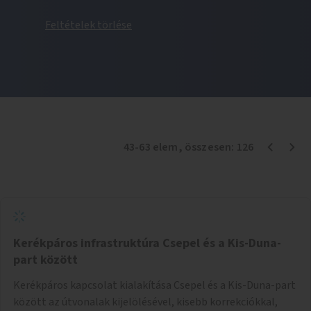
Feltételek törlése
43
-
63
elem
, összesen:
126
Kerékpáros infrastruktúra Csepel és a Kis-Duna-
part között
Kerékpáros kapcsolat kialakítása Csepel és a Kis-Duna-part
között az útvonalak kijelölésével, kisebb korrekciókkal,