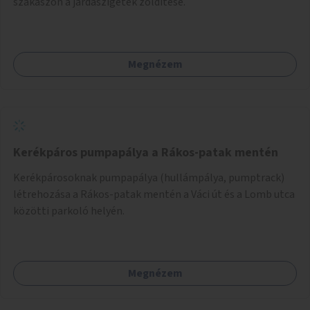
szakaszon a járdaszigetek zöldítése.
Megnézem
Kerékpáros pumpapálya a Rákos-patak mentén
Kerékpárosoknak pumpapálya (hullámpálya, pumptrack)
létrehozása a Rákos-patak mentén a Váci út és a Lomb utca
közötti parkoló helyén.
Megnézem