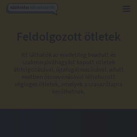
Feldolgozott ötletek
Itt láthatók az eredetileg beadott és
szakmai jóváhagyást kapott ötletek
átdolgozásával, újrafogalmazásával, adott
esetben összevonásával létrehozott
végleges ötletek, amelyek a szavazólapra
kerülhetnek.