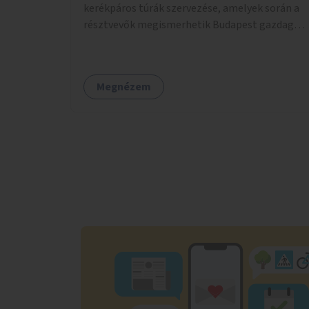
kerékpáros túrák szervezése, amelyek során a
résztvevők megismerhetik Budapest gazdag
történelmét, rejtett titkait és kulturális
értékeit. A város felfedezése összekötve a
mozgás népszerűsítésével mindenki számára
Megnézem
nagy élményt nyújthat.