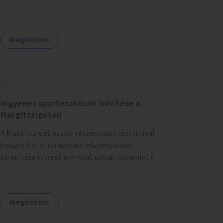
Megnézem
Ingyenes sporteszközök bővítése a
Margitszigeten
A Margitsziget északi részén saját testsúllyal
használható, strapabíró edzőeszközök
telepítése (street workout pálya), valamint új
kültéri pingpongasztalok kihelyezése. A
meglévő fitneszterület jelenleg alig felszerelt,
így kihasználatlan. A pingpongasztalok
Megnézem
telepítésével egy népszerű, ingyenes
sportolási lehetőség válna elérhetővé a sziget