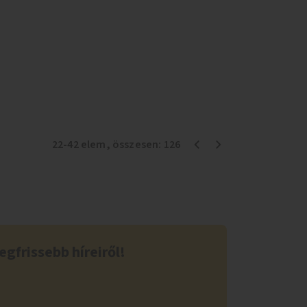
északi felén, ahol jelenleg egyetlen asztal sem
található.
22
-
42
elem
, összesen:
126
egfrissebb híreiről!