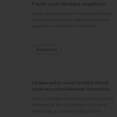
A Gyáli-patak ökológiai megújítása
A Gyáli-patak Soroksár térségében található
szakaszának ökológiai megújítása, élővízzé
alakítása, természetes medrének és
élővilágának helyreállítása ökológiai szakértők
bevonásával.
Megnézem
A Rákos-patak menti bicikliút Füredi
utcai kereszteződésének fejlesztése
A Rákos-patak és a Füredi utca találkozásánál,
a Kerepesi út felé a kerékpáros nyomvonal
módosítása, a csomópont átépítése és