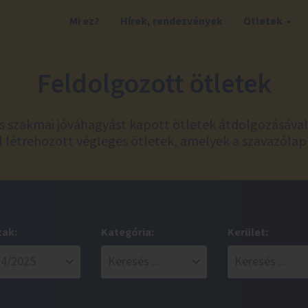
Mi ez?
Hírek, rendezvények
Ötletek
Feldolgozott ötletek
és szakmai jóváhagyást kapott ötletek átdolgozásáva
 létrehozott végleges ötletek, amelyek a szavazólap
zak:
Kategória:
Kerület: