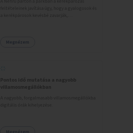
A Nehru parton a parkban a kerékpározás
feltételeinek javítása úgy, hogy a gyalogosok és
a kerékpárosok kevésbé zavarják,
veszélyeztessék egymást.
Megnézem
Pontos idő mutatása a nagyobb
villamosmegállókban
A nagyobb, forgalmasabb villamosmegállókba
digitális órák kihelyezése.
Megnézem