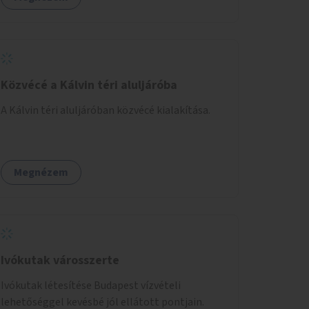
Közvécé a Kálvin téri aluljáróba
A Kálvin téri aluljáróban közvécé kialakítása.
Megnézem
Ivókutak városszerte
Ivókutak létesítése Budapest vízvételi
lehetőséggel kevésbé jól ellátott pontjain.