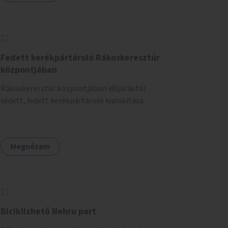
Fedett kerékpártároló Rákoskeresztúr
központjában
Rákoskeresztúr központjában időjárástól
védett, fedett kerékpártároló kialakítása.
Megnézem
Biciklizhető Nehru part