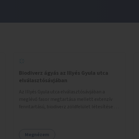
Biodiverz ágyás az Illyés Gyula utca
elválasztósávjában
Az Illyés Gyula utca elválasztósávjában a
meglévő fasor megtartása mellett extenzív
fenntartású, biodiverz zöldfelület létesítése a
jelenlegi gyep helyén.
Megnézem