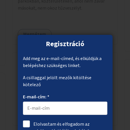
parkokban, közterületeken, ahol nem zavar
másokat, nem okoz tűzveszélyt.
Megnézem
Regisztráció
Add meg az e-mail-címed, és elküldjük a
belépéshez szükséges linket.
Zöldebb, árnyékosabb Etele tér
A csillaggal jelölt mezők kitöltése
Az Etele téren fák telepítése, árnyékos helyek
kötelező
kialakítása, ivókút telepítése.
E-mail-cím: *
Megnézem
Elolvastam és elfogadom az