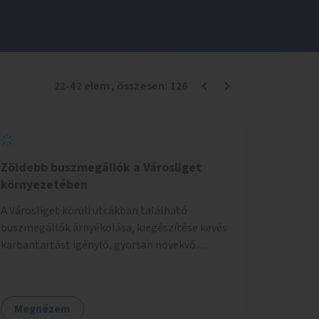
22
-
42
elem
, összesen:
126
Zöldebb buszmegállók a Városliget
környezetében
A Városliget körüli utcákban található
buszmegállók árnyékolása, kiegészítése kevés
karbantartást igénylő, gyorsan növekvő
zöldnövényzettel.
Megnézem