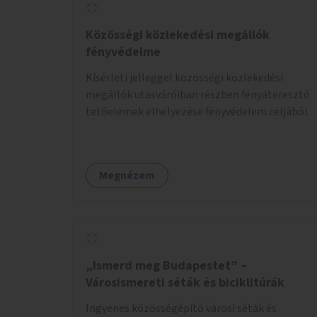
Közösségi közlekedési megállók
fényvédelme
Kísérleti jelleggel közösségi közlekedési
megállók utasváróiban részben fényáteresztő
tetőelemek elhelyezése fényvédelem céljából.
Megnézem
„Ismerd meg Budapestet” –
Városismereti séták és biciklitúrák
Ingyenes közösségépítő városi séták és