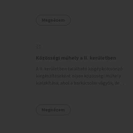
jelzőlámpa kihelyezése.
Megnézem
Közösségi műhely a II. kerületben
A II. kerületben található kisgépkölcsönző
kiegészítéseként olyan közösségi műhely
kialakítása, ahol a barkácsolni vágyók, de
helyhiány vagy szerszámhiány miatt
hátrányból indulók megtalálhatják a számukra
megfelelő helyet.
Megnézem