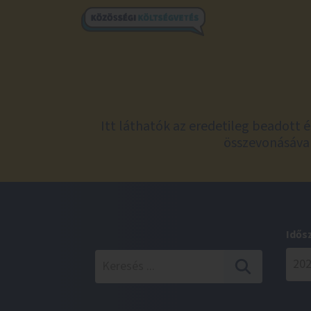
Itt láthatók az eredetileg beadott 
összevonásával
Idős