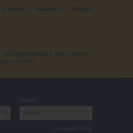
Belépés
Regisztráció
English
l, újrafogalmazásával, adott esetben
ra kerülhetnek.
Állapot:
Feltételek törlése