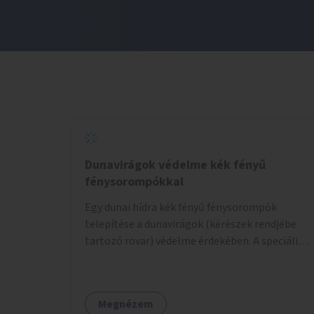
Dunavirágok védelme kék fényű
fénysorompókkal
Egy dunai hídra kék fényű fénysorompók
telepítése a dunavirágok (kérészek rendjébe
tartozó rovar) védelme érdekében. A speciális,
kék fényű LED-lámpák felszerelésének célja,
hogy a rajzó kérészeket a vízfelszín felett
tartsák, megakadályozva, hogy a hidak
Megnézem
úttestjére repüljenek, és ott rakják le petéiket.