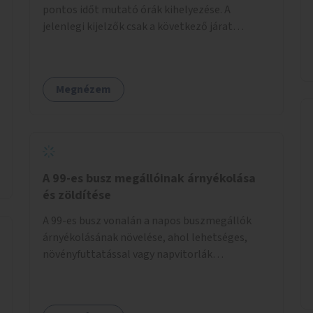
pontos időt mutató órák kihelyezése. A
jelenlegi kijelzők csak a következő járat
érkezését mutatják, az aktuális időt nem. Az
órák a peronokon várakozók tájékozódását
segítenék, ahogyan az más közösségi tereken
Megnézem
is bevett gyakorlat.
A 99-es busz megállóinak árnyékolása
és zöldítése
A 99-es busz vonalán a napos buszmegállók
árnyékolásának növelése, ahol lehetséges,
növényfuttatással vagy napvitorlák
telepítésével. A projekt pilot jelleggel
valósulna meg, a helyszíni adottságok
figyelembevételével.