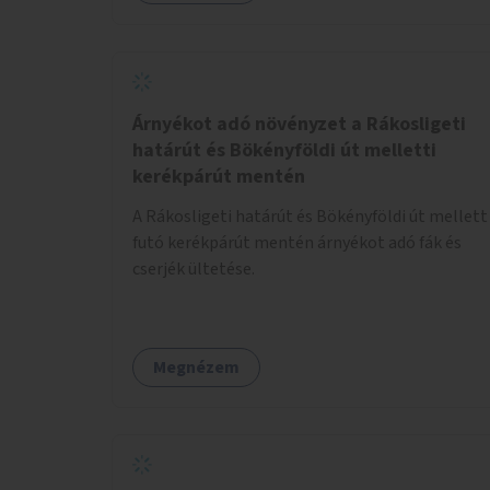
Árnyékot adó növényzet a Rákosligeti
határút és Bökényföldi út melletti
kerékpárút mentén
A Rákosligeti határút és Bökényföldi út mellett
futó kerékpárút mentén árnyékot adó fák és
cserjék ültetése.
Megnézem