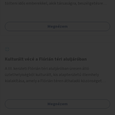
tölteni idős emberekkel, akik társaságra, beszélgetésre
vágynak.
Megnézem
Kulturált vécé a Flórián téri aluljáróban
A III. kerületi Flórián téri aluljáróban üresen álló
üzlethelyiségből kulturált, kis alapterületű illemhely
kialakítása, amely a Flórián téren áthaladó közönséget
szolgálná ki.
Megnézem