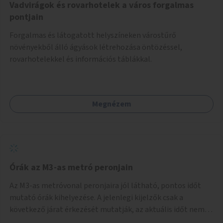
Vadvirágok és rovarhotelek a város forgalmas
pontjain
Forgalmas és látogatott helyszíneken várostűrő
növényekből álló ágyások létrehozása öntözéssel,
rovarhotelekkel és információs táblákkal.
Megnézem
Órák az M3-as metró peronjain
Az M3-as metróvonal peronjaira jól látható, pontos időt
mutató órák kihelyezése. A jelenlegi kijelzők csak a
következő járat érkezését mutatják, az aktuális időt nem.
Az órák a peronokon várakozók tájékozódását segítenék,