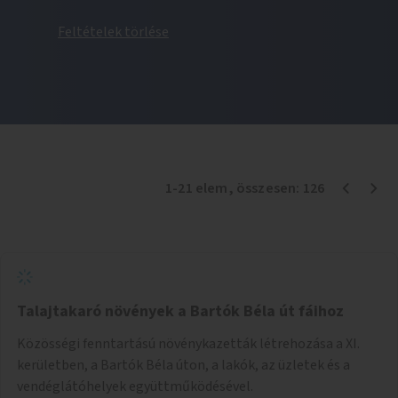
Feltételek törlése
1
-
21
elem
, összesen:
126
Talajtakaró növények a Bartók Béla út fáihoz
Közösségi fenntartású növénykazetták létrehozása a XI.
kerületben, a Bartók Béla úton, a lakók, az üzletek és a
vendéglátóhelyek együttműködésével.