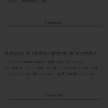
utcai villamosmegállóba.
Megnézem
Budapesti kulturális programok online portálja
A Fővárosi Önkormányzat kulturális intézményei
(színházak, múzeumok stb.) által szervezett programok
akadálymentes online programnaptárjának kialakítása és
működtetése. Átfogó és naprakész tartalommal.
Megnézem