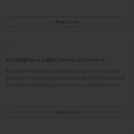
hogy biztonságosan lehessen biciklizni a troliforgalom
mellett is. Az útvonal átvezetésre kerülne a Hungária
körúton, majd a Városligetig folytatódna a Hermina utat
Megnézem
keresztezve.
Közvilágítás a zuglói Ceruzás játszótérre
Közvilágítás kiépítése Zuglóban a Lengyel utcai Ceruzás
játszótérre. A világítás biztosítaná a játszótér használatát
a sötétebb hónapokban, különösen az óvodai és iskolai
foglalkozások utáni időszakban.
Megnézem