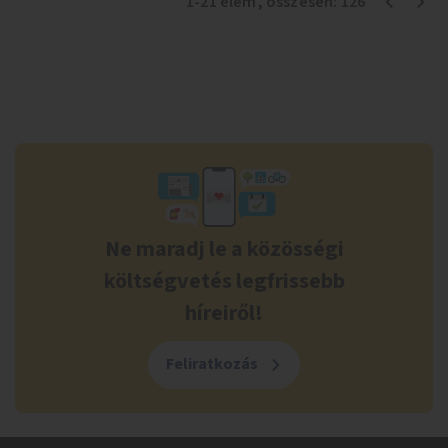
1
-
21
elem
, összesen:
126
Ne maradj le a közösségi
költségvetés legfrissebb
híreiről!
Feliratkozás