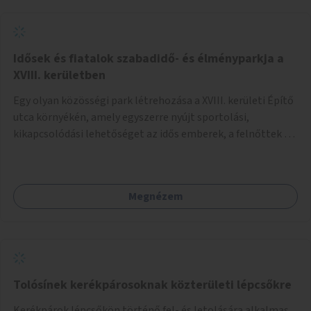
Idősek és fiatalok szabadidő- és élményparkja a
XVIII. kerületben
Egy olyan közösségi park létrehozása a XVIII. kerületi Építő
utca környékén, amely egyszerre nyújt sportolási,
kikapcsolódási lehetőséget az idős emberek, a felnőttek és
a gyerekek számára is.
Megnézem
Tolósínek kerékpárosoknak közterületi lépcsőkre
Kerékpárok lépcsőkön történő fel- és letolására alkalmas