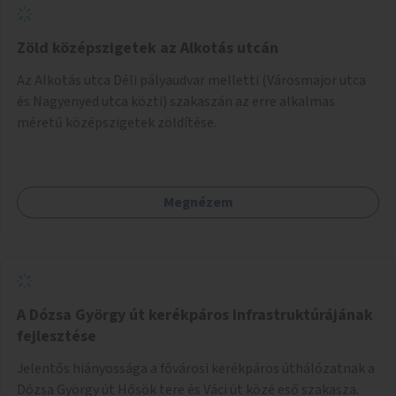
Zöld középszigetek az Alkotás utcán
Az Alkotás utca Déli pályaudvar melletti (Városmajor utca
és Nagyenyed utca közti) szakaszán az erre alkalmas
méretű középszigetek zöldítése.
Megnézem
A Dózsa György út kerékpáros infrastruktúrájának
fejlesztése
Jelentős hiányossága a fővárosi kerékpáros úthálózatnak a
Dózsa György út Hősök tere és Váci út közé eső szakasza.