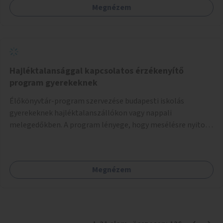
Megnézem
Hajléktalansággal kapcsolatos érzékenyítő
program gyerekeknek
Élőkönyvtár-program szervezése budapesti iskolás
gyerekeknek hajléktalanszállókon vagy nappali
melegedőkben. A program lényege, hogy mesélésre nyitott
hajléktalan emberek a személyes történeteiket osztják
meg egy biztonságos, nyugodt környezetben. A diákok
szabadon választhatnak, hogy kihez szeretnének odamenni
Megnézem
beszélgetni, kérdéseket feltenni – ezáltal közvetlen
kapcsolat alakulhat ki.