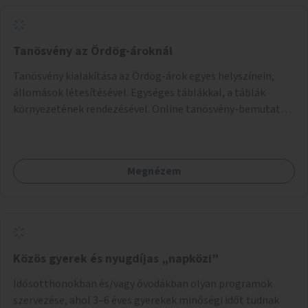
Tanösvény az Ördög-ároknál
Tanösvény kialakítása az Ördög-árok egyes helyszínein,
állomások létesítésével. Egységes táblákkal, a táblák
környezetének rendezésével. Online tanösvény-bemutató
felület kialakítása.
Megnézem
Közös gyerek és nyugdíjas „napközi”
Idősotthonokban és/vagy óvodákban olyan programok
szervezése, ahol 3–6 éves gyerekek minőségi időt tudnak