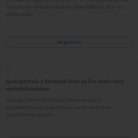
tolósínek és rámpák telepítése hidak hídfőinél, felül- és
aluljáróknál.
Megnézem
Gyalogátkelő a Kerepesi úton az Örs vezér tere
metróállomáshoz
Gyalogos átkelő kialakítása a Kerepesi úton a
Bolgárkertész utcai lakótelep és az Örs vezér tere
metróállomás között.