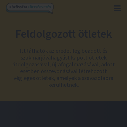
Feldolgozott ötletek
Itt láthatók az eredetileg beadott és
szakmai jóváhagyást kapott ötletek
átdolgozásával, újrafogalmazásával, adott
esetben összevonásával létrehozott
végleges ötletek, amelyek a szavazólapra
kerülhetnek.