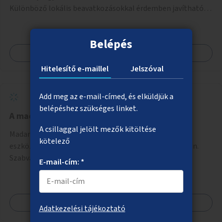
Különböző lokális beavatkozásokkal érdemben javítható
az útszakaszon a kerékpáros közlekedés biztonsága már
azt megelőzően, hogy többéves távlatban sor kerülne az út
Belépés
teljes körű, komplex felújítására.
Megnézem
Hitelesítő e-maillel
Jelszóval
Add meg az e-mail-címed, és elküldjük a
belépéshez szükséges linket.
A madárdalos Budapestért
A csillaggal jelölt mezők kitöltése
Madarak megtelepedését, fennmaradását szolgáló
kötelező
eszközök elhelyezése és karbantartása közterületeken.
Szabványos odúk mellett ez jelenthet itatókat, téli
E-mail-cím: *
madáretetőket is.
Megnézem
Adatkezelési tájékoztató