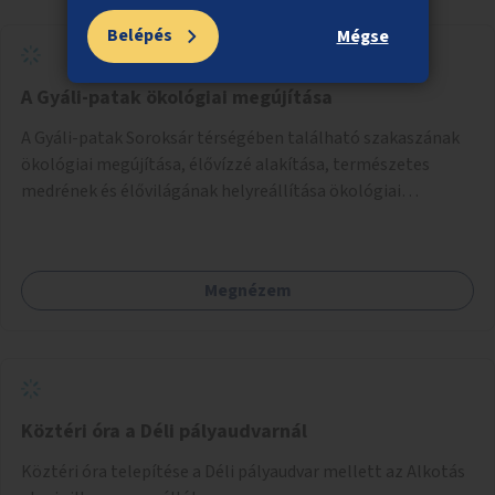
Belépés
Mégse
A Gyáli-patak ökológiai megújítása
A Gyáli-patak Soroksár térségében található szakaszának
ökológiai megújítása, élővízzé alakítása, természetes
medrének és élővilágának helyreállítása ökológiai
szakértők bevonásával.
Megnézem
Köztéri óra a Déli pályaudvarnál
Köztéri óra telepítése a Déli pályaudvar mellett az Alkotás