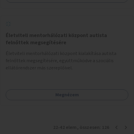
Életviteli mentorhálózati központ autista
felnőttek megsegítésére
Életviteli mentorhálózati központ kialakítása autista
felnőttek megsegítésére, együttműködve a szociális
ellátórendszer más szereplőivel.
Megnézem
22
-
42
elem
, összesen:
126