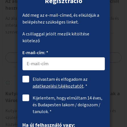
Regisztráció
Az aluljárók üres helyiségeinek, kirakatainak civil
hasznosítása
Add meg az e-mail-címed, és elküldjük a
Az aluljárók üres üzlethelyiségeiben ingyenes, dekoratív és
belépéshez szükséges linket.
interaktív megjelenési lehetőség biztosítása civil
szervezetek számára, a társadalmi felelősségvállalás
A csillaggal jelölt mezők kitöltése
jegyében. A cél, hogy közérdekű, segítő tevékenységeket
kötelező
mutassanak be látványos, gondolatébresztő formában,
például rajzokkal, kérdésekkel, üzenetküldési lehetőséggel
E-mail-cím: *
Megnézem
vagy akciónapokkal – bérleti és közüzemi díjak nélkül, a
jelenlegi elhanyagolt állapot helyett.
Elolvastam és elfogadom az
adatkezelési tájékoztatót
. *
Kutyamentes piknikező gyermekes családoknak a
Kijelentem, hogy elmúltam 14 éves,
Városmajorban
és Budapesten lakom / dolgozom /
Kutyamentes piknikező terület, amely a kisgyermekek és
tanulok. *
szüleik számára kínál kikapcsolódási lehetőségeket,
közvécével, pelenkázóval.
Ha új felhasználó vagy: