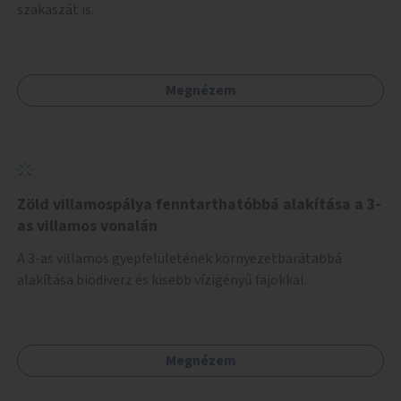
szakaszát is.
Megnézem
Zöld villamospálya fenntarthatóbbá alakítása a 3-
as villamos vonalán
A 3-as villamos gyepfelületének környezetbarátabbá
alakítása biodiverz és kisebb vízigényű fajokkal.
Megnézem