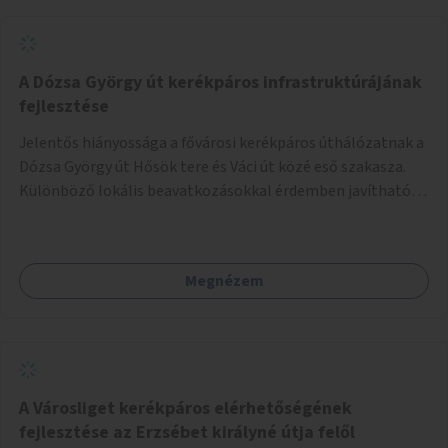
A Dózsa György út kerékpáros infrastruktúrájának
fejlesztése
Jelentős hiányossága a fővárosi kerékpáros úthálózatnak a
Dózsa György út Hősök tere és Váci út közé eső szakasza.
Különböző lokális beavatkozásokkal érdemben javítható
az útszakaszon a kerékpáros közlekedés biztonsága már
azt megelőzően, hogy többéves távlatban sor kerülne az út
teljes körű, komplex felújítására.
Megnézem
A Városliget kerékpáros elérhetőségének
fejlesztése az Erzsébet királyné útja felől