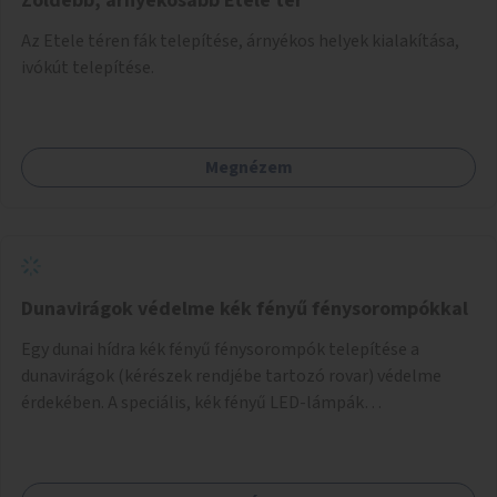
Zöldebb, árnyékosabb Etele tér
Az Etele téren fák telepítése, árnyékos helyek kialakítása,
ivókút telepítése.
Megnézem
Dunavirágok védelme kék fényű fénysorompókkal
Egy dunai hídra kék fényű fénysorompók telepítése a
dunavirágok (kérészek rendjébe tartozó rovar) védelme
érdekében. A speciális, kék fényű LED-lámpák
felszerelésének célja, hogy a rajzó kérészeket a vízfelszín
felett tartsák, megakadályozva, hogy a hidak úttestjére
repüljenek, és ott rakják le petéiket.