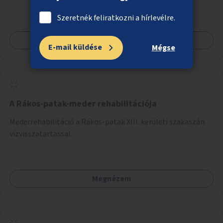
Szeretnék feliratkozni a hírlevélre.
Megnézem
E-mail küldése
Mégse
A Rákos-patak-meder rehabilitációja
Mederrehabilitáció a Rákos-patak XIII. kerületi szakaszán
vízvisszatartással.
Megnézem