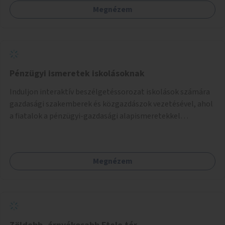
Megnézem
Pénzügyi ismeretek iskolásoknak
Induljon interaktív beszélgetéssorozat iskolások számára
gazdasági szakemberek és közgazdászok vezetésével, ahol
a fiatalok a pénzügyi-gazdasági alapismeretekkel
kapcsolatban tájékozódhatnak. A program többalkalmas
lenne, heti rendszerességgel tartanák iskolai csoportok
számára, önkormányzati intézményben vagy külső
Megnézem
helyszínen iskolai együttműködéssel. A szervezést az
Önkormányzat koordinálná, a tematikát a szakemberek
alakítanák ki, külön figyelmet fordítva a hátrányos helyzetű
gyerekek bevonására is. A program pilot jelleggel indulna,
több korosztály számára.