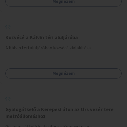
Megnézem
Közvécé a Kálvin téri aluljáróba
A Kálvin téri aluljáróban közvécé kialakítása.
Megnézem
Gyalogátkelő a Kerepesi úton az Örs vezér tere
metróállomáshoz
Gyalogos átkelő kialakítása a Kerepesi úton a