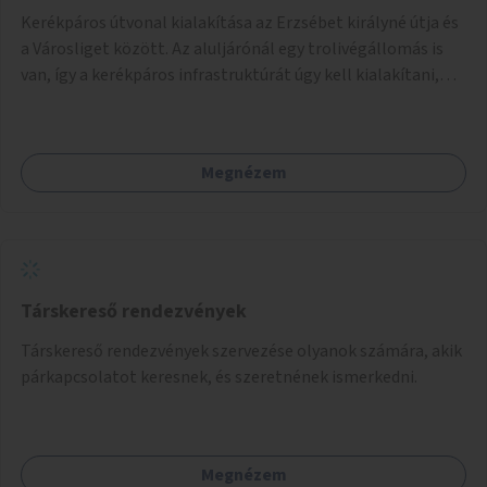
Kerékpáros útvonal kialakítása az Erzsébet királyné útja és
a Városliget között. Az aluljárónál egy trolivégállomás is
van, így a kerékpáros infrastruktúrát úgy kell kialakítani,
hogy biztonságosan lehessen biciklizni a troliforgalom
mellett is. Az útvonal átvezetésre kerülne a Hungária
körúton, majd a Városligetig folytatódna a Hermina utat
Megnézem
keresztezve.
Társkereső rendezvények
Társkereső rendezvények szervezése olyanok számára, akik
párkapcsolatot keresnek, és szeretnének ismerkedni.
Megnézem