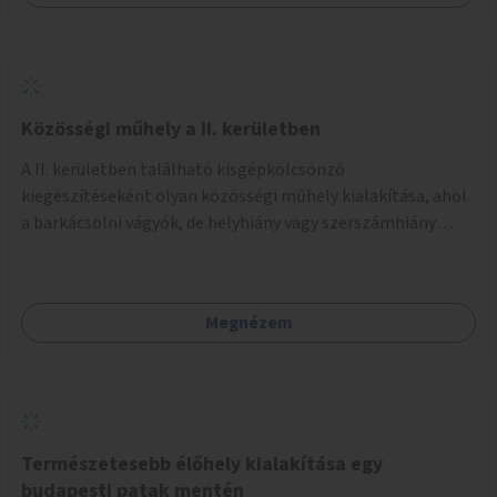
Közösségi műhely a II. kerületben
A II. kerületben található kisgépkölcsönző
kiegészítéseként olyan közösségi műhely kialakítása, ahol
a barkácsolni vágyók, de helyhiány vagy szerszámhiány
miatt hátrányból indulók megtalálhatják a számukra
megfelelő helyet.
Megnézem
Természetesebb élőhely kialakítása egy
budapesti patak mentén