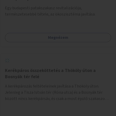
Egy budapesti patakszakasz revitalizációja,
természetesebbé tétele, az ökoszisztéma javítása.
Megnézem
Kerékpáros összeköttetés a Thököly úton a
Bosnyák tér felé
A kerékpározás feltételeinek javítása a Thököly úton.
Jelenleg a Tisza István tér (Róna utca) és a Bosnyák tér
között nincs kerékpársáv, és csak a most épülő szakaszon
folytatódik a Bosnyák tér után.