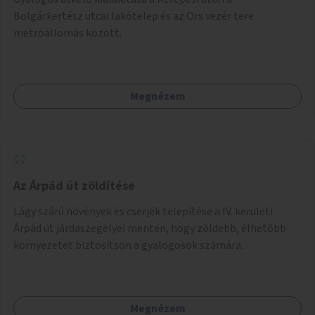
Bolgárkertész utcai lakótelep és az Örs vezér tere
metróállomás között.
Megnézem
Az Árpád út zöldítése
Lágy szárú növények és cserjék telepítése a IV. kerületi
Árpád út járdaszegélyei mentén, hogy zöldebb, élhetőbb
környezetet biztosítson a gyalogosok számára.
Megnézem