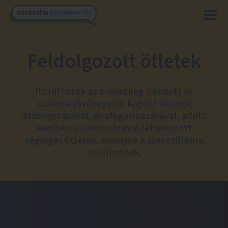
Feldolgozott ötletek
Itt láthatók az eredetileg beadott és
szakmai jóváhagyást kapott ötletek
átdolgozásával, újrafogalmazásával, adott
esetben összevonásával létrehozott
végleges ötletek, amelyek a szavazólapra
kerülhetnek.