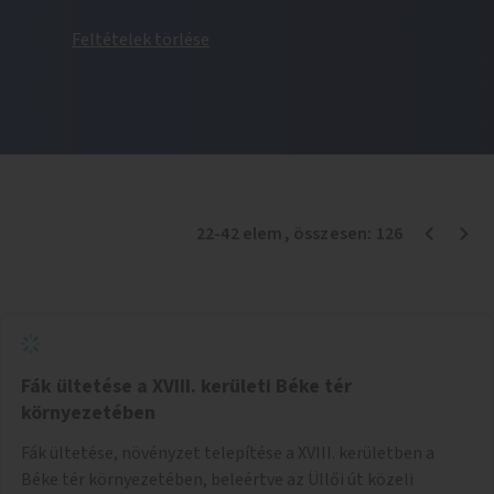
Feltételek törlése
22
-
42
elem
, összesen:
126
Fák ültetése a XVIII. kerületi Béke tér
környezetében
Fák ültetése, növényzet telepítése a XVIII. kerületben a
Béke tér környezetében, beleértve az Üllői út közeli