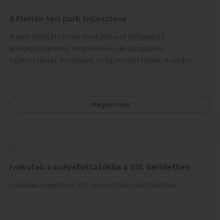
A Flórián téri park fejlesztése
A park fejlesztésének folytatása az elfogadott
koncepciótervnek megfelelően, de társadalmi
egyeztetéssel. Növények, virágok ültetésével, a sétány
felújításával, természetes burkolatú futókör
létrehozásával sokat javulhatna a park minősége.
Megnézem
Ivókutak a kutyafuttatókba a XIII. kerületben
Ivókutak telepítése XIII. kerületi kutyafuttatókba.