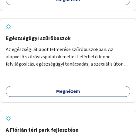
Egészségügyi szűrőbuszok
Az egészségi állapot felmérése szűrőbuszokban. Az
alapvető szűrővizsgálatok mellett elérhető lenne
felvilágosítás, egészségügyi tanácsadás, a szexuális úton
terjedő betegségek szűrése és a szenvedélybetegek
támogatása.
Megnézem
A Flórián téri park fejlesztése