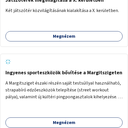
Játszóterek megvilágítása a X. kerületben
Két játszótér közvilágításának kialakítása a X. kerületben.
Megnézem
Ingyenes sporteszközök bővítése a Margitszigeten
A Margitsziget északi részén saját testsúllyal használható,
strapabíró edzőeszközök telepítése (street workout
pálya), valamint új kültéri pingpongasztalok kihelyezése. A
meglévő fitneszterület jelenleg alig felszerelt, így
kihasználatlan. A pingpongasztalok telepítésével egy
népszerű, ingyenes sportolási lehetőség válna elérhetővé a
Megnézem
sziget északi felén, ahol jelenleg egyetlen asztal sem