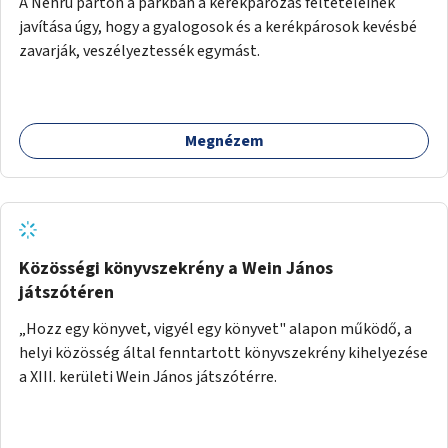
A Nehru parton a parkban a kerékpározás feltételeinek
javítása úgy, hogy a gyalogosok és a kerékpárosok kevésbé
zavarják, veszélyeztessék egymást.
Megnézem
Közösségi könyvszekrény a Wein János
játszótéren
„Hozz egy könyvet, vigyél egy könyvet" alapon működő, a
helyi közösség által fenntartott könyvszekrény kihelyezése
a XIII. kerületi Wein János játszótérre.