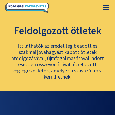
Feldolgozott ötletek
Itt láthatók az eredetileg beadott és
szakmai jóváhagyást kapott ötletek
átdolgozásával, újrafogalmazásával, adott
esetben összevonásával létrehozott
végleges ötletek, amelyek a szavazólapra
kerülhetnek.