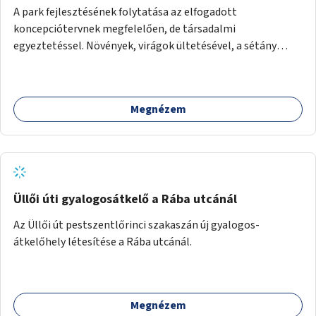
A park fejlesztésének folytatása az elfogadott
koncepciótervnek megfelelően, de társadalmi
egyeztetéssel. Növények, virágok ültetésével, a sétány
felújításával, természetes burkolatú futókör
létrehozásával sokat javulhatna a park minősége.
Megnézem
Üllői úti gyalogosátkelő a Rába utcánál
Az Üllői út pestszentlőrinci szakaszán új gyalogos-
átkelőhely létesítése a Rába utcánál.
Megnézem