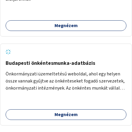
Megnézem
Budapesti önkéntesmunka-adatbázis
Önkormányzati üzemeltetésű weboldal, ahol egy helyen
össze vannak gyűjtve az önkénteseket fogadó szervezetek,
önkormányzati intézmények. Az önkéntes munkát vállalók
így könnyen kereshetnek helyszín és/vagy intézmény,
illetve a munka jellege alapján, és kapcsolatba tudnak lépni
az önkénteseket fogadó szervezetekkel. Maga az önkéntes
Megnézem
munka már az önkormányzattól függetlenül folyna, az
önkormányzat a weboldal üzemeltetését és
népszerűsítését végezné, amelynek kiemelt része lenne az