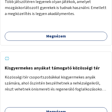
Több játszótéren legyenek olyan játékok, amelyet
mozgáskorlátozott gyerekek is tudnak használni. Emellett
a megközelítés is legyen akadálymentes.
Megnézem
Kisgyermekes anyákat támogató közösségi tér
Közösségi tér csoportszobákkal kisgyermekes anyák
számára, ahol őszintén beszélhetnek a nehézségeikről,
részt vehetnek önismereti és regeneráló foglalkozásokon
(pl. gyógytorna, jóga, terápia), miközben a gyerekek
biztonságban játszhatnak.
Megnézem