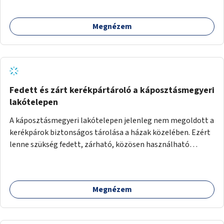
Megnézem
Fedett és zárt kerékpártároló a káposztásmegyeri
lakótelepen
A káposztásmegyeri lakótelepen jelenleg nem megoldott a
kerékpárok biztonságos tárolása a házak közelében. Ezért
lenne szükség fedett, zárható, közösen használható
kerékpártárolók kialakítására, amelyek védelmet nyújtanak
az időjárás viszontagságaival szemben.
Megnézem