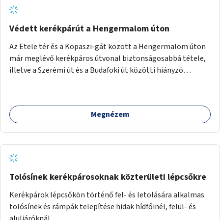
Védett kerékpárút a Hengermalom úton
Az Etele tér és a Kopaszi-gát között a Hengermalom úton
már meglévő kerékpáros útvonal biztonságosabbá tétele,
illetve a Szerémi út és a Budafoki út közötti hiányzó
szakasz kiépítése. Ezáltal gyerek- és családbarát
kerékpáros útvonal alakítható ki, amely többek között
iskolákhoz, kulturális intézményekhez és a Kopaszi-gáthoz
Megnézem
biztosítana elérést.
Tolósínek kerékpárosoknak közterületi lépcsőkre
Kerékpárok lépcsőkön történő fel- és letolására alkalmas
tolósínek és rámpák telepítése hidak hídfőinél, felül- és
aluljáróknál.