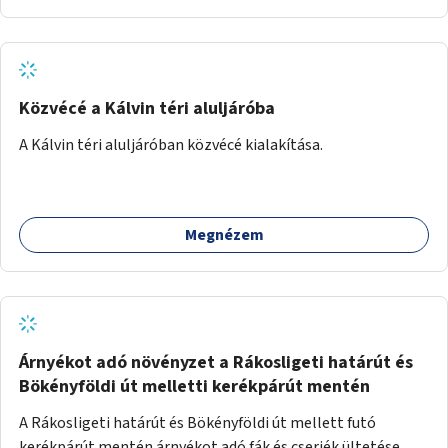
található.
Közvécé a Kálvin téri aluljáróba
A Kálvin téri aluljáróban közvécé kialakítása.
Megnézem
Árnyékot adó növényzet a Rákosligeti határút és
Bökényföldi út melletti kerékpárút mentén
A Rákosligeti határút és Bökényföldi út mellett futó
kerékpárút mentén árnyékot adó fák és cserjék ültetése.