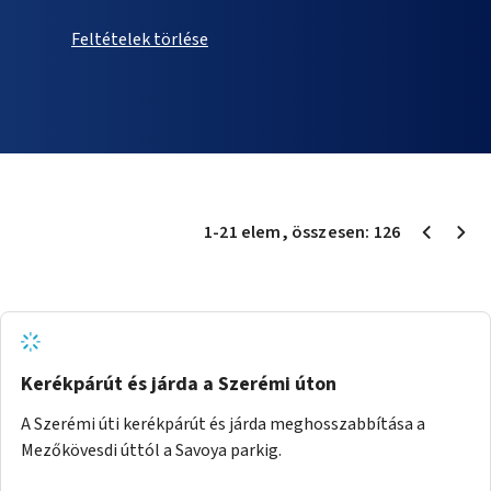
Feltételek törlése
1
-
21
elem
, összesen:
126
Kerékpárút és járda a Szerémi úton
A Szerémi úti kerékpárút és járda meghosszabbítása a
Mezőkövesdi úttól a Savoya parkig.