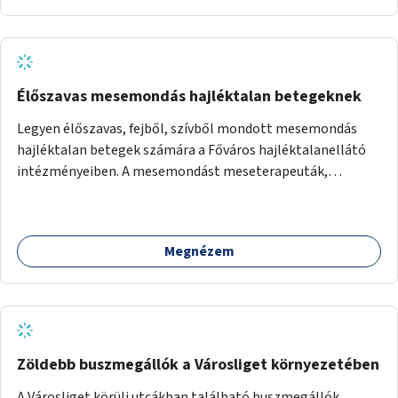
Élőszavas mesemondás hajléktalan betegeknek
Legyen élőszavas, fejből, szívből mondott mesemondás
hajléktalan betegek számára a Főváros hajléktalanellátó
intézményeiben. A mesemondást meseterapeuták,
művészetterapeuták, mesemondó végzettségű emberek
végeznék.
Megnézem
Zöldebb buszmegállók a Városliget környezetében
A Városliget körüli utcákban található buszmegállók