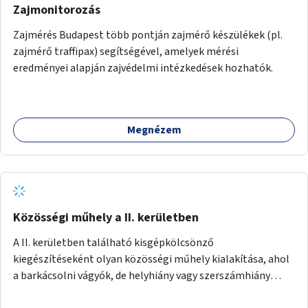
Zajmonitorozás
Zajmérés Budapest több pontján zajmérő készülékek (pl.
zajmérő traffipax) segítségével, amelyek mérési
eredményei alapján zajvédelmi intézkedések hozhatók.
Megnézem
Közösségi műhely a II. kerületben
A II. kerületben található kisgépkölcsönző
kiegészítéseként olyan közösségi műhely kialakítása, ahol
a barkácsolni vágyók, de helyhiány vagy szerszámhiány
miatt hátrányból indulók megtalálhatják a számukra