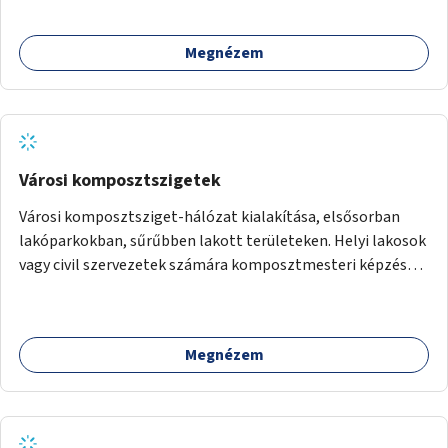
Megnézem
Városi komposztszigetek
Városi komposztsziget-hálózat kialakítása, elsősorban
lakóparkokban, sűrűbben lakott területeken. Helyi lakosok
vagy civil szervezetek számára komposztmesteri képzés
biztosítása, ami lehetővé teszi a komposztszigetek
helyben történő hosszú távú fenntartását.
Megnézem