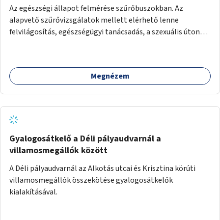
Az egészségi állapot felmérése szűrőbuszokban. Az
alapvető szűrővizsgálatok mellett elérhető lenne
felvilágosítás, egészségügyi tanácsadás, a szexuális úton
terjedő betegségek szűrése és a szenvedélybetegek
támogatása.
Megnézem
Gyalogosátkelő a Déli pályaudvarnál a
villamosmegállók között
A Déli pályaudvarnál az Alkotás utcai és Krisztina körúti
villamosmegállók összekötése gyalogosátkelők
kialakításával.