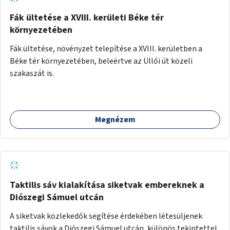
Fák ültetése a XVIII. kerületi Béke tér
környezetében
Fák ültetése, növényzet telepítése a XVIII. kerületben a
Béke tér környezetében, beleértve az Üllői út közeli
szakaszát is.
Megnézem
Taktilis sáv kialakítása siketvak embereknek a
Diószegi Sámuel utcán
A siketvak közlekedők segítése érdekében létesüljenek
taktilis sávok a Diószegi Sámuel utcán, különös tekintettel