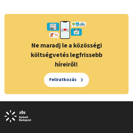
Ne maradj le a közösségi
költségvetés legfrissebb
híreiről!
Feliratkozás