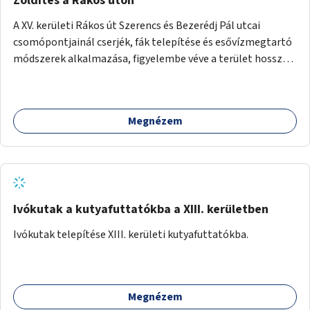
Zöldítés a Rákos úton
A XV. kerületi Rákos út Szerencs és Bezerédj Pál utcai
csomópontjainál cserjék, fák telepítése és esővízmegtartó
módszerek alkalmazása, figyelembe véve a terület hosszú
távú átalakítási terveit.
Megnézem
Ivókutak a kutyafuttatókba a XIII. kerületben
Ivókutak telepítése XIII. kerületi kutyafuttatókba.
Megnézem