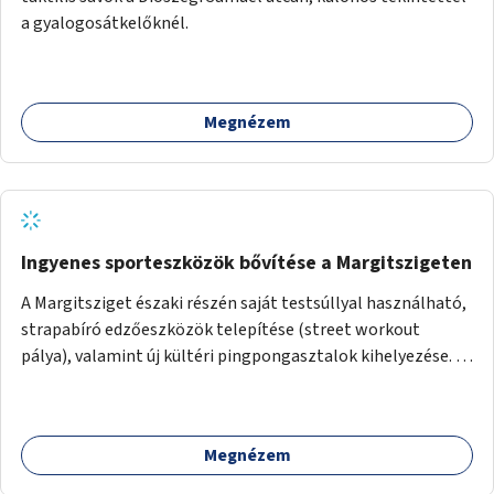
a gyalogosátkelőknél.
Megnézem
Ingyenes sporteszközök bővítése a Margitszigeten
A Margitsziget északi részén saját testsúllyal használható,
strapabíró edzőeszközök telepítése (street workout
pálya), valamint új kültéri pingpongasztalok kihelyezése. A
meglévő fitneszterület jelenleg alig felszerelt, így
kihasználatlan. A pingpongasztalok telepítésével egy
népszerű, ingyenes sportolási lehetőség válna elérhetővé a
Megnézem
sziget északi felén, ahol jelenleg egyetlen asztal sem
található.