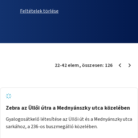
Feltételek törlése
22
-
42
elem
, összesen:
126
Zebra az Üllői útra a Mednyánszky utca közelében
Gyalogosátkelő létesítése az Üllői út és a Mednyánszky utca
sarkához, a 236-os buszmegálló közelében.