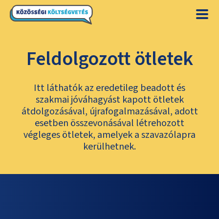
Feldolgozott ötletek
Itt láthatók az eredetileg beadott és
szakmai jóváhagyást kapott ötletek
átdolgozásával, újrafogalmazásával, adott
esetben összevonásával létrehozott
végleges ötletek, amelyek a szavazólapra
kerülhetnek.