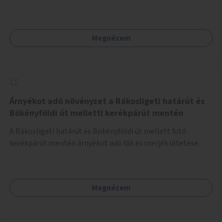
Megnézem
Árnyékot adó növényzet a Rákosligeti határút és
Bökényföldi út melletti kerékpárút mentén
A Rákosligeti határút és Bökényföldi út mellett futó
kerékpárút mentén árnyékot adó fák és cserjék ültetése.
Megnézem