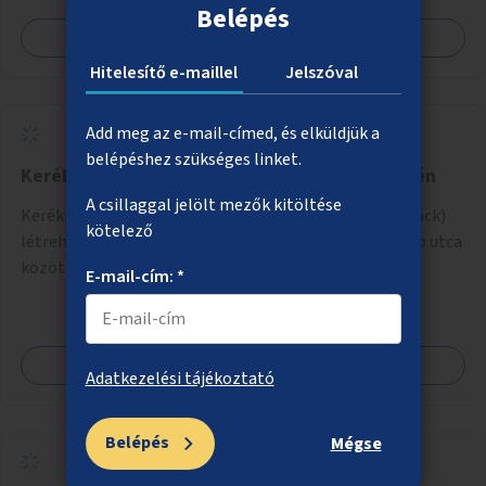
Belépés
Megnézem
Hitelesítő e-maillel
Jelszóval
Add meg az e-mail-címed, és elküldjük a
belépéshez szükséges linket.
Kerékpáros pumpapálya a Rákos-patak mentén
A csillaggal jelölt mezők kitöltése
Kerékpárosoknak pumpapálya (hullámpálya, pumptrack)
kötelező
létrehozása a Rákos-patak mentén a Váci út és a Lomb utca
közötti parkoló helyén.
E-mail-cím: *
Megnézem
Adatkezelési tájékoztató
Belépés
Mégse