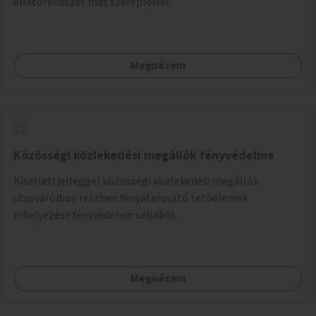
ellátórendszer más szereplőivel.
Megnézem
Közösségi közlekedési megállók fényvédelme
Kísérleti jelleggel közösségi közlekedési megállók
utasváróiban részben fényáteresztő tetőelemek
elhelyezése fényvédelem céljából.
Megnézem