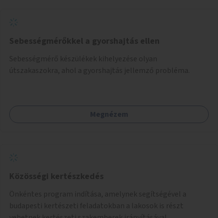
Sebességmérőkkel a gyorshajtás ellen
Sebességmérő készülékek kihelyezése olyan
útszakaszokra, ahol a gyorshajtás jellemző probléma.
Megnézem
Közösségi kertészkedés
Önkéntes program indítása, amelynek segítségével a
budapesti kertészeti feladatokban a lakosok is részt
vehetnek kertészeti szakemberek irányításával.