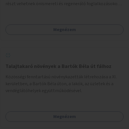
részt vehetnek önismereti és regeneráló foglalkozásokon
(pl. gyógytorna, jóga, terápia), miközben a gyerekek
biztonságban játszhatnak.
Megnézem
Talajtakaró növények a Bartók Béla út fáihoz
Közösségi fenntartású növénykazetták létrehozása a XI.
kerületben, a Bartók Béla úton, a lakók, az üzletek és a
vendéglátóhelyek együttműködésével.
Megnézem