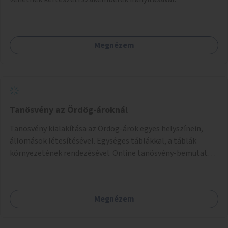
Megnézem
Tanösvény az Ördög-ároknál
Tanösvény kialakítása az Ördög-árok egyes helyszínein,
állomások létesítésével. Egységes táblákkal, a táblák
környezetének rendezésével. Online tanösvény-bemutató
felület kialakítása.
Megnézem