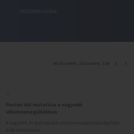
Feltételek törlése
43
-
63
elem
, összesen:
126
Pontos idő mutatása a nagyobb
villamosmegállókban
A nagyobb, forgalmasabb villamosmegállókba digitális
órák kihelyezése.