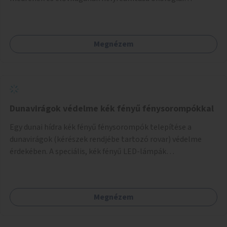
szakértők bevonásával.
Megnézem
Dunavirágok védelme kék fényű fénysorompókkal
Egy dunai hídra kék fényű fénysorompók telepítése a
dunavirágok (kérészek rendjébe tartozó rovar) védelme
érdekében. A speciális, kék fényű LED-lámpák
felszerelésének célja, hogy a rajzó kérészeket a vízfelszín
felett tartsák, megakadályozva, hogy a hidak úttestjére
repüljenek, és ott rakják le petéiket.
Megnézem