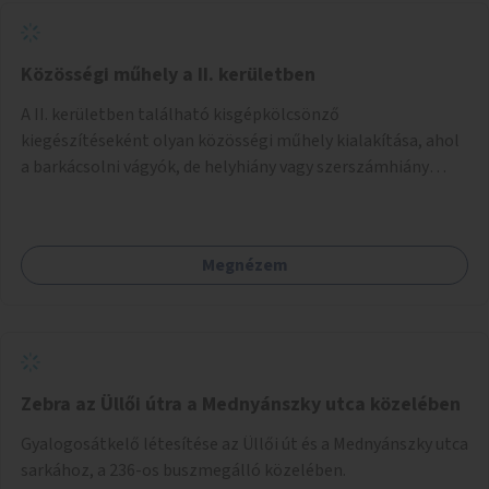
Közösségi műhely a II. kerületben
A II. kerületben található kisgépkölcsönző
kiegészítéseként olyan közösségi műhely kialakítása, ahol
a barkácsolni vágyók, de helyhiány vagy szerszámhiány
miatt hátrányból indulók megtalálhatják a számukra
megfelelő helyet.
Megnézem
Zebra az Üllői útra a Mednyánszky utca közelében
Gyalogosátkelő létesítése az Üllői út és a Mednyánszky utca
sarkához, a 236-os buszmegálló közelében.