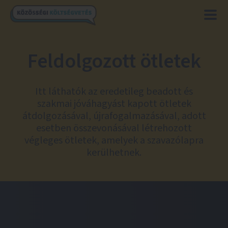
Feldolgozott ötletek
Itt láthatók az eredetileg beadott és
szakmai jóváhagyást kapott ötletek
átdolgozásával, újrafogalmazásával, adott
esetben összevonásával létrehozott
végleges ötletek, amelyek a szavazólapra
kerülhetnek.