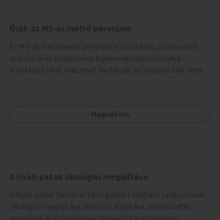
Órák az M3-as metró peronjain
Az M3-as metróvonal peronjaira jól látható, pontos időt
mutató órák kihelyezése. A jelenlegi kijelzők csak a
következő járat érkezését mutatják, az aktuális időt nem.
Az órák a peronokon várakozók tájékozódását segítenék,
ahogyan az más közösségi tereken is bevett gyakorlat.
Megnézem
A Gyáli-patak ökológiai megújítása
A Gyáli-patak Soroksár térségében található szakaszának
ökológiai megújítása, élővízzé alakítása, természetes
medrének és élővilágának helyreállítása ökológiai