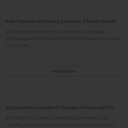
A kerékpáros biztonság növelése a Kálvin térnél
A Kálvin tér környezetében a kerékpáros útvonalak
biztonságosabbá és észlelhetőbbé tétele vizuális és fizikai
eszközökkel.
Megnézem
Kisgyermekes anyákat támogató közösségi tér
Közösségi tér csoportszobákkal kisgyermekes anyák
számára, ahol őszintén beszélhetnek a nehézségeikről,