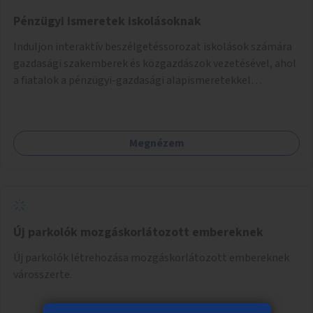
Pénzügyi ismeretek iskolásoknak
Induljon interaktív beszélgetéssorozat iskolások számára
gazdasági szakemberek és közgazdászok vezetésével, ahol
a fiatalok a pénzügyi-gazdasági alapismeretekkel
kapcsolatban tájékozódhatnak. A program többalkalmas
lenne, heti rendszerességgel tartanák iskolai csoportok
számára, önkormányzati intézményben vagy külső
Megnézem
helyszínen iskolai együttműködéssel. A szervezést az
Önkormányzat koordinálná, a tematikát a szakemberek
alakítanák ki, külön figyelmet fordítva a hátrányos helyzetű
gyerekek bevonására is. A program pilot jelleggel indulna,
több korosztály számára.
Új parkolók mozgáskorlátozott embereknek
Új parkolók létrehozása mozgáskorlátozott embereknek
városszerte.