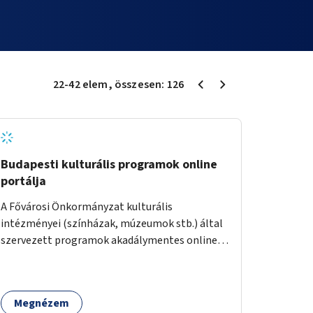
22
-
42
elem
, összesen:
126
Budapesti kulturális programok online
portálja
A Fővárosi Önkormányzat kulturális
intézményei (színházak, múzeumok stb.) által
szervezett programok akadálymentes online
programnaptárjának kialakítása és
működtetése. Átfogó és naprakész
tartalommal.
Megnézem