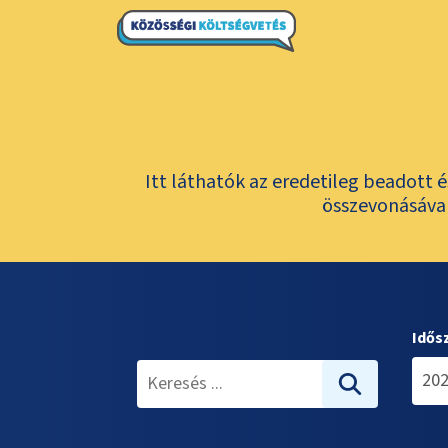
Itt láthatók az eredetileg beadott 
összevonásával
Idős