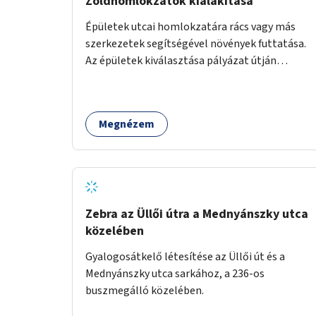
Zöldhomlokzatok kialakítása
Épületek utcai homlokzatára rács vagy más
szerkezetek segítségével növények futtatása.
Az épületek kiválasztása pályázat útján
történik.
Megnézem
Zebra az Üllői útra a Mednyánszky utca
közelében
Gyalogosátkelő létesítése az Üllői út és a
Mednyánszky utca sarkához, a 236-os
buszmegálló közelében.