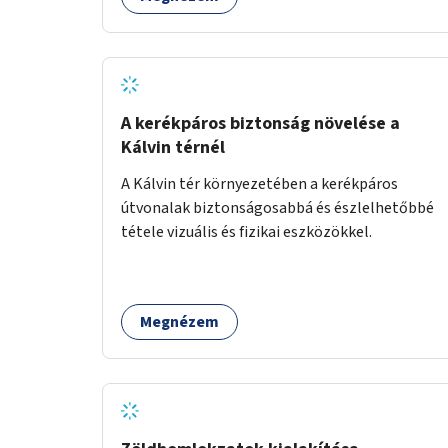
jógázni, bridzsezni, biliárdozni vagy
társasjátékozni, és azt is, hogy ezek mikor
érhetők el. A projekt célja, hogy átláthatóvá és
könnyen elérhetővé tegye a város közösségi
sport- és játéklehetőségeit bárki számára, egy
már meglévő, fejlesztett megoldás
A kerékpáros biztonság növelése a
fenntartásán keresztül.
Kálvin térnél
A Kálvin tér környezetében a kerékpáros
útvonalak biztonságosabbá és észlelhetőbbé
tétele vizuális és fizikai eszközökkel.
Megnézem