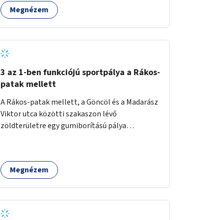
Megnézem
3 az 1-ben funkciójú sportpálya a Rákos-
patak mellett
A Rákos-patak mellett, a Göncöl és a Madarász
Viktor utca közötti szakaszon lévő
zöldterületre egy gumiborítású pálya
létesítése, amely az állítható hálónak
köszönhetően alkalmas röplabdára,
tollaslabdára, illetve lábteniszre is.
Megnézem