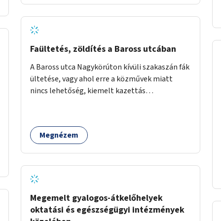
az olvasás népszerűsítésére.
Faültetés, zöldítés a Baross utcában
A Baross utca Nagykörúton kívüli szakaszán fák
ültetése, vagy ahol erre a közművek miatt
nincs lehetőség, kiemelt kazettás
évelőágyások létrehozása.
Megnézem
Megemelt gyalogos-átkelőhelyek
oktatási és egészségügyi intézmények