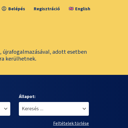
Belépés
Regisztráció
English
l, újrafogalmazásával, adott esetben
ra kerülhetnek.
Állapot:
Feltételek törlése