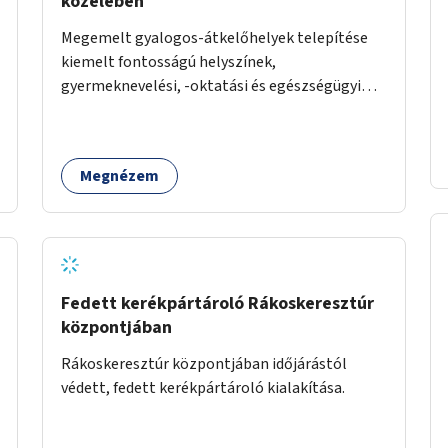
közelében
Megemelt gyalogos-átkelőhelyek telepítése
kiemelt fontosságú helyszínek,
gyermeknevelési, -oktatási és egészségügyi
intézmények közelében Budapest különböző
pontjain, 7–12 helyszínen.
Megnézem
Fedett kerékpártároló Rákoskeresztúr
központjában
Rákoskeresztúr központjában időjárástól
védett, fedett kerékpártároló kialakítása.