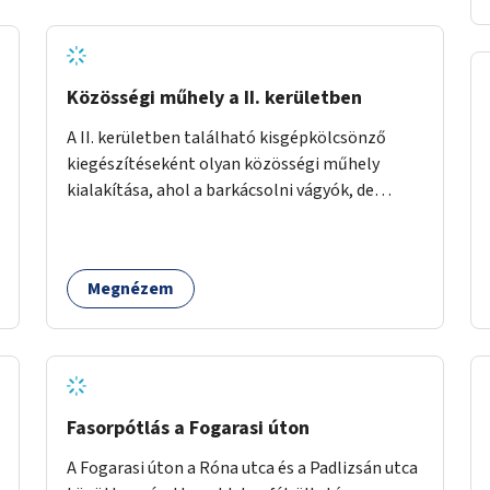
Közösségi műhely a II. kerületben
A II. kerületben található kisgépkölcsönző
kiegészítéseként olyan közösségi műhely
kialakítása, ahol a barkácsolni vágyók, de
helyhiány vagy szerszámhiány miatt
hátrányból indulók megtalálhatják a számukra
megfelelő helyet.
Megnézem
Fasorpótlás a Fogarasi úton
A Fogarasi úton a Róna utca és a Padlizsán utca