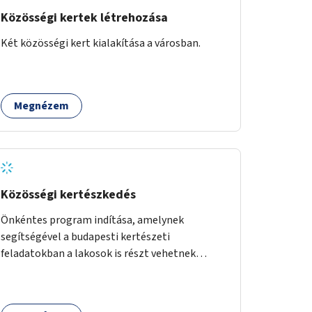
Közösségi kertek létrehozása
Két közösségi kert kialakítása a városban.
Megnézem
Közösségi kertészkedés
Önkéntes program indítása, amelynek
segítségével a budapesti kertészeti
feladatokban a lakosok is részt vehetnek
kertészeti szakemberek irányításával.