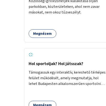
Közösségi grillezőhelyek kialakítása olyan
parkokban, közterületeken, ahol nem zavar
másokat, nem okoz tűzveszélyt.
Megnézem
Hol sportoljak? Hol játsszak?
Támogassuk egy interaktív, kereshető térképes
felület működését, amely megmutatja, hol
lehet Budapesten alkalomszerűen sportolni
vagy játszani klubokban, közösségi terekben
vagy nyilvános pályákon. A felhasználó például
könnyen megtudhatja, hol tud a környékén
Megnézem