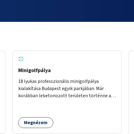
Minigolfpálya
18 lyukas professzionális minigolfpálya
kialakítása Budapest egyik parkjában. Már
korábban lebetonozott területen történne a
megvalósítás, így biztosítanánk, hogy ne
vesszen el további zöldfelület.
Megnézem