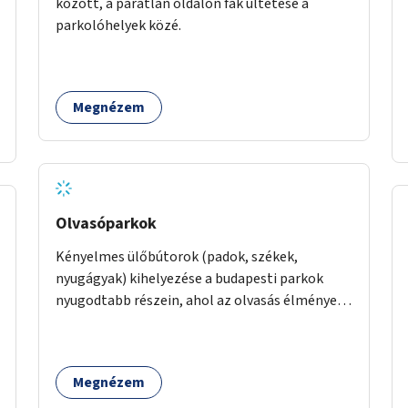
között, a páratlan oldalon fák ültetése a
parkolóhelyek közé.
Megnézem
Olvasóparkok
Kényelmes ülőbútorok (padok, székek,
nyugágyak) kihelyezése a budapesti parkok
nyugodtabb részein, ahol az olvasás élménye
kellemes környezetben, természetes fény
mellett valósulhat meg. Árnyékolással,
valamint könyvcserepolcokkal kiegészítve ezek
Megnézem
a terek lehetőséget adnának a kikapcsolódásra,