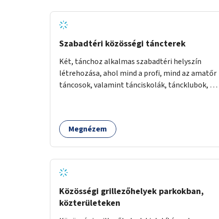
Szabadtéri közösségi táncterek
Két, tánchoz alkalmas szabadtéri helyszín
létrehozása, ahol mind a profi, mind az amatőr
táncosok, valamint tánciskolák, táncklubok, a
mozgásra vágyó lakosok is részt vehetnek
közösségi eseményeken.
Megnézem
Közösségi grillezőhelyek parkokban,
közterületeken