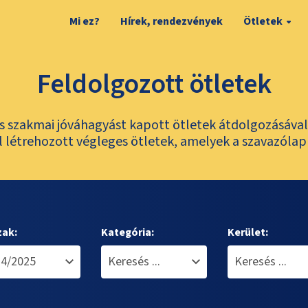
Mi ez?
Hírek, rendezvények
Ötletek
Feldolgozott ötletek
és szakmai jóváhagyást kapott ötletek átdolgozásáva
 létrehozott végleges ötletek, amelyek a szavazólap
zak:
Kategória:
Kerület: