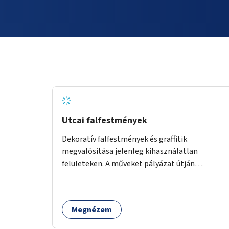
Utcai falfestmények
Dekoratív falfestmények és graffitik
megvalósítása jelenleg kihasználatlan
felületeken. A műveket pályázat útján
választott művészek és művészeti hallgatók
készítenék el.
Megnézem