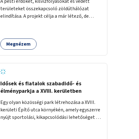
A pesti erdőket, kisvízfolyásokat és védett
területeket összekapcsoló zöldúthálózat
elindítása. A projekt célja a már létező, de
gyakran elhanyagolt vagy ismeretlen ösvények
biztonságosabbá és használhatóbbá tétele,
különösen a közúti átvezetések, csúszós
Megnézem
szakaszok és szűkületek javításával, néhány
ponton pedig helyszíni beavatkozással (pl.
táblák kihelyezése, hulladékgyűjtők,
akadálymentesítés). Az útvonalak kijelölése és
koncepcióterv-szintű összekötése támogatná
a zöldutakon való közlekedést.
Idősek és fiatalok szabadidő- és
élményparkja a XVIII. kerületben
Egy olyan közösségi park létrehozása a XVIII.
kerületi Építő utca környékén, amely egyszerre
nyújt sportolási, kikapcsolódási lehetőséget az
idős emberek, a felnőttek és a gyerekek
számára is.