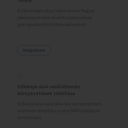
tétele
A Városmajor utca Csaba utca és Magyar
jakobinusok tere közötti szakaszának
gyalogosbaráttá tétele különböző
eszközökkel: járdaszélesítéssel, fák vagy más
növényzet telepítésével (ahol erre lehetőség
van), figyelembe véve a kerékpáros közlekedés
Megnézem
biztonságát is.
Kőbánya alsó vasútállomás
környezetének zöldítése
Kőbánya alsó vasútállomás környezetében
növények telepítése a nem MÁV-tulajdonú
területeken.