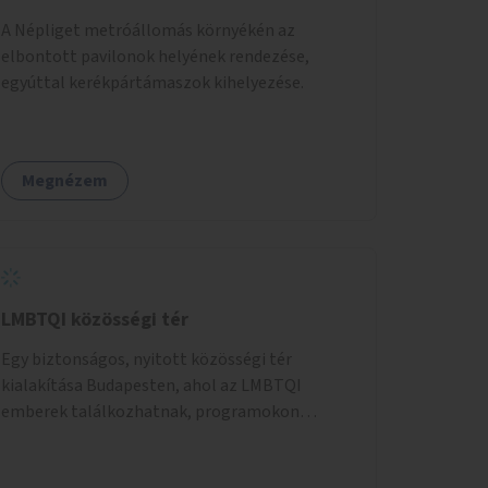
A Népliget metróállomás környékén az
elbontott pavilonok helyének rendezése,
egyúttal kerékpártámaszok kihelyezése.
Megnézem
LMBTQI közösségi tér
Egy biztonságos, nyitott közösségi tér
kialakítása Budapesten, ahol az LMBTQI
emberek találkozhatnak, programokon
vehetnek részt, és támogató szolgáltatásokat
érhetnek el. A központ helyet adhatna