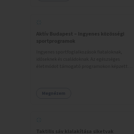
Aktív Budapest – Ingyenes közösségi
sportprogramok
Ingyenes sportfoglalkozások fiataloknak,
időseknek és családoknak. Az egészséges
életmódot támogató programokon képzett
edzők segítenek a mozgás örömének
megtalálásában különféle mozgásformákon
keresztül (pl. jóga, vízi torna, aerobik, csikung).
Megnézem
Taktilis sáv kialakítása siketvak