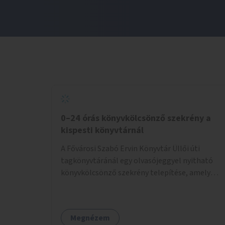
0–24 órás könyvkölcsönző szekrény a
kispesti könyvtárnál
A Fővárosi Szabó Ervin Könyvtár Üllői úti
tagkönyvtáránál egy olvasójeggyel nyitható
könyvkölcsönző szekrény telepítése, amely
akkor is használható, ha a könyvtár zárva van.
Megnézem