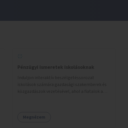
Pénzügyi ismeretek iskolásoknak
Induljon interaktív beszélgetéssorozat
iskolások számára gazdasági szakemberek és
közgazdászok vezetésével, ahol a fiatalok a
pénzügyi-gazdasági alapismeretekkel
kapcsolatban tájékozódhatnak. A program
többalkalmas lenne, heti rendszerességgel
Megnézem
tartanák iskolai csoportok számára,
önkormányzati intézményben vagy külső