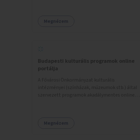
Megnézem
Budapesti kulturális programok online
portálja
A Fővárosi Önkormányzat kulturális
intézményei (színházak, múzeumok stb.) által
szervezett programok akadálymentes online
programnaptárjának kialakítása és
működtetése. Átfogó és naprakész
tartalommal.
Megnézem