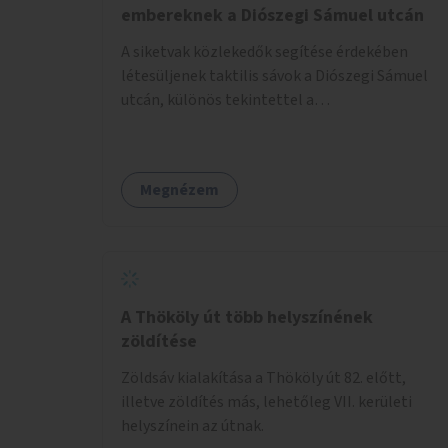
embereknek a Diószegi Sámuel utcán
A siketvak közlekedők segítése érdekében
létesüljenek taktilis sávok a Diószegi Sámuel
utcán, különös tekintettel a
gyalogosátkelőknél.
Megnézem
A Thököly út több helyszínének
zöldítése
Zöldsáv kialakítása a Thököly út 82. előtt,
illetve zöldítés más, lehetőleg VII. kerületi
helyszínein az útnak.