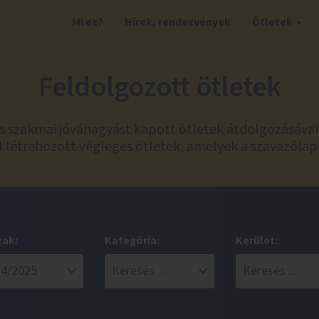
Mi ez?
Hírek, rendezvények
Ötletek
Feldolgozott ötletek
és szakmai jóváhagyást kapott ötletek átdolgozásáva
 létrehozott végleges ötletek, amelyek a szavazólap
zak:
Kategória:
Kerület: