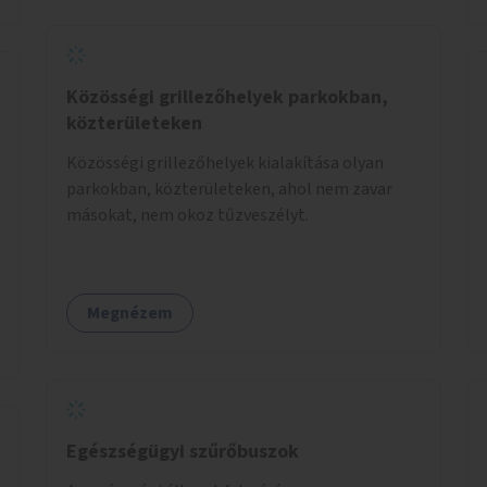
helyszínen iskolai együttműködéssel. A
szervezést az Önkormányzat koordinálná, a
tematikát a szakemberek alakítanák ki, külön
figyelmet fordítva a hátrányos helyzetű
Közösségi grillezőhelyek parkokban,
gyerekek bevonására is. A program pilot
közterületeken
jelleggel indulna, több korosztály számára.
Közösségi grillezőhelyek kialakítása olyan
parkokban, közterületeken, ahol nem zavar
másokat, nem okoz tűzveszélyt.
Megnézem
Egészségügyi szűrőbuszok