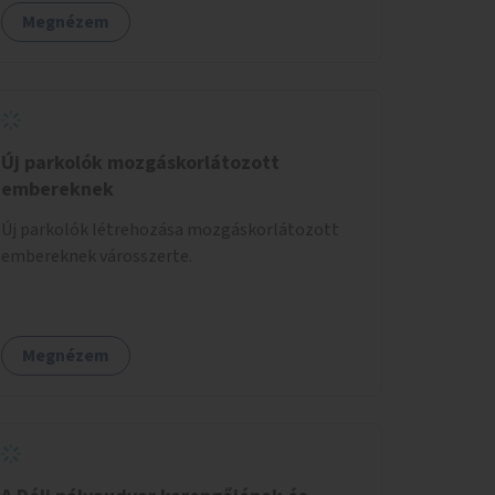
csoportfoglalkozásoknak, kulturális
Megnézem
eseményeknek és civil szervezetek
programjainak is. Az üzemeltető pályázat útján
lesz kiválasztva.
Új parkolók mozgáskorlátozott
embereknek
Új parkolók létrehozása mozgáskorlátozott
embereknek városszerte.
Megnézem