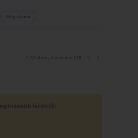
Megnézem
1
-
21
elem
, összesen:
126
egfrissebb híreiről!