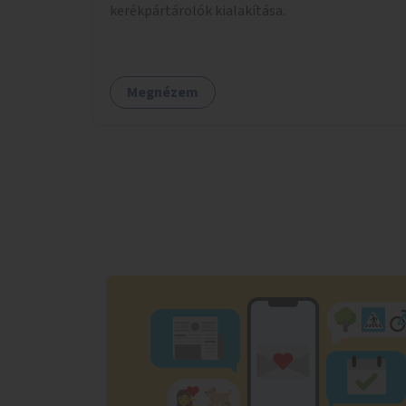
kerékpártárolók kialakítása.
Megnézem