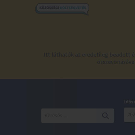
Itt láthatók az eredetileg beadott 
összevonásával
Idős