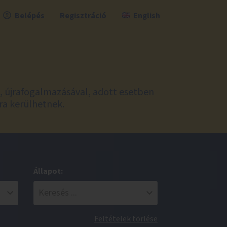
Belépés
Regisztráció
English
l, újrafogalmazásával, adott esetben
ra kerülhetnek.
Állapot:
Feltételek törlése