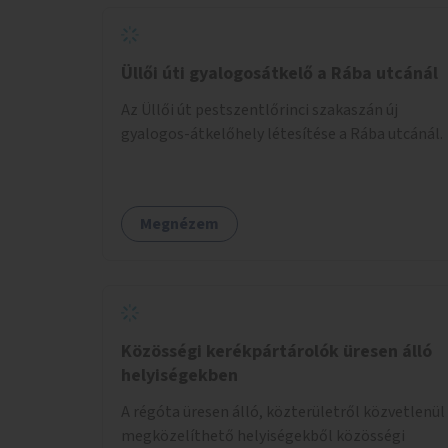
Üllői úti gyalogosátkelő a Rába utcánál
Az Üllői út pestszentlőrinci szakaszán új
gyalogos-átkelőhely létesítése a Rába utcánál.
Megnézem
Közösségi kerékpártárolók üresen álló
helyiségekben
A régóta üresen álló, közterületről közvetlenül
megközelíthető helyiségekből közösségi