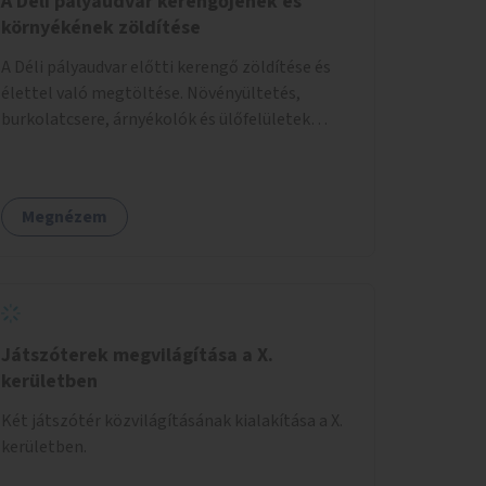
A Déli pályaudvar kerengőjének és
környékének zöldítése
A Déli pályaudvar előtti kerengő zöldítése és
élettel való megtöltése. Növényültetés,
burkolatcsere, árnyékolók és ülőfelületek
telepítése. Továbbá a Déli pályaudvar
környezetének zöldítése, a kihasználatlan
területek zöldfelületekkel való gazdagítása.
Megnézem
Játszóterek megvilágítása a X.
kerületben
Két játszótér közvilágításának kialakítása a X.
kerületben.