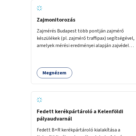
Zajmonitorozás
Zajmérés Budapest több pontján zajmérő
készülékek (pl. zajmérő traffipax) segítségével,
amelyek mérési eredményei alapján zajvédelmi
intézkedések hozhatók.
Megnézem
Fedett kerékpártároló a Kelenföldi
pályaudvarnál
Fedett B+R kerékpártároló kialakítása a