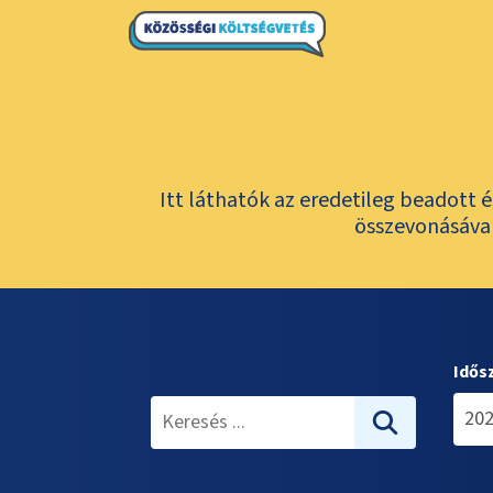
Itt láthatók az eredetileg beadott 
összevonásával
Idős