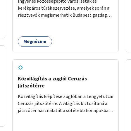
Ingyenes közösségépítő városi séták és
kerékpáros túrák szervezése, amelyek során a
résztvevők megismerhetik Budapest gazdag
történelmét, rejtett titkait és kulturális
értékeit. A város felfedezése összekötve a
mozgás népszerűsítésével mindenki számára
Megnézem
nagy élményt nyújthat.
Közvilágítás a zuglói Ceruzás
játszótérre
Közvilágítás kiépítése Zuglóban a Lengyel utcai
Ceruzás játszótérre. A világítás biztosítaná a
játszótér használatát a sötétebb hónapokban,
különösen az óvodai és iskolai foglalkozások
utáni időszakban.