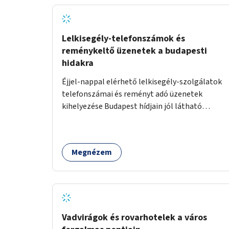
Lelkisegély-telefonszámok és
reménykeltő üzenetek a budapesti
hidakra
Éjjel-nappal elérhető lelkisegély-szolgálatok
telefonszámai és reményt adó üzenetek
kihelyezése Budapest hídjain jól látható
helyekre, valamint a lelkisegély-vonalakat
fenntartó szervezetek támogatása, hogy
legyen kapacitásuk a növekvő számú hívások
Megnézem
fogadására.
Vadvirágok és rovarhotelek a város