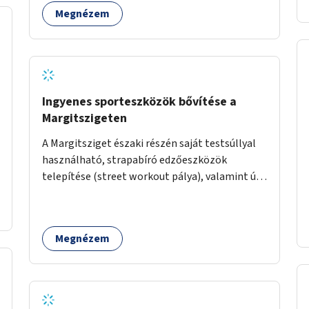
Megnézem
Ingyenes sporteszközök bővítése a
Margitszigeten
A Margitsziget északi részén saját testsúllyal
használható, strapabíró edzőeszközök
telepítése (street workout pálya), valamint új
kültéri pingpongasztalok kihelyezése. A
meglévő fitneszterület jelenleg alig felszerelt,
így kihasználatlan. A pingpongasztalok
Megnézem
telepítésével egy népszerű, ingyenes
sportolási lehetőség válna elérhetővé a sziget
északi felén, ahol jelenleg egyetlen asztal sem
található.