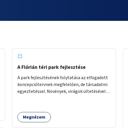
A Flórián téri park fejlesztése
A park fejlesztésének folytatása az elfogadott
koncepciótervnek megfelelően, de társadalmi
egyeztetéssel. Növények, virágok ültetésével, a
sétány felújításával, természetes burkolatú
futókör létrehozásával sokat javulhatna a park
minősége.
Megnézem