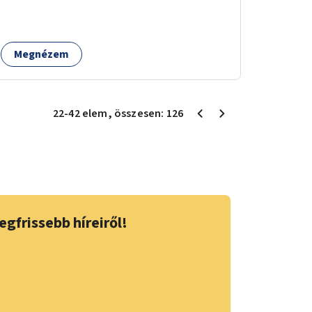
telepítésével. A projekt pilot jelleggel
valósulna meg, a helyszíni adottságok
figyelembevételével.
Megnézem
22
-
42
elem
, összesen:
126
egfrissebb híreiről!