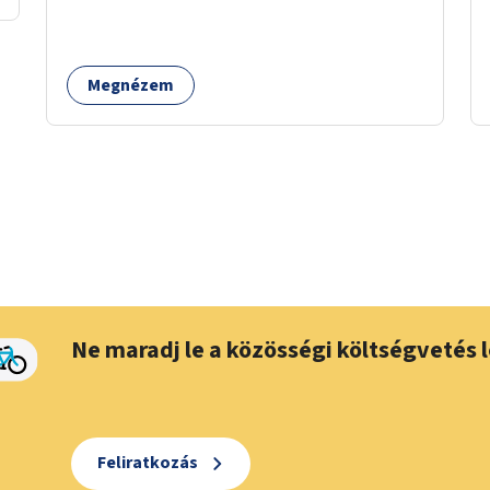
zárható, közösen használható kerékpártárolók
kialakítására, amelyek védelmet nyújtanak az
időjárás viszontagságaival szemben.
Megnézem
Ne maradj le a közösségi költségvetés l
Feliratkozás