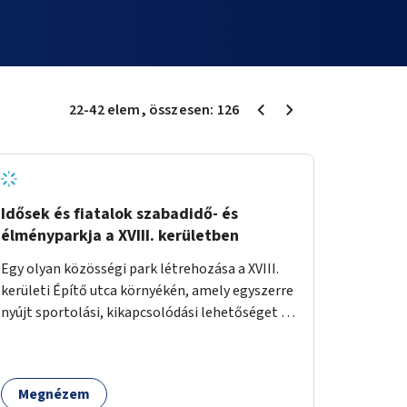
22
-
42
elem
, összesen:
126
Idősek és fiatalok szabadidő- és
élményparkja a XVIII. kerületben
Egy olyan közösségi park létrehozása a XVIII.
kerületi Építő utca környékén, amely egyszerre
nyújt sportolási, kikapcsolódási lehetőséget az
idős emberek, a felnőttek és a gyerekek
számára is.
Megnézem