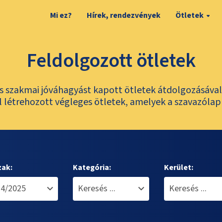
Mi ez?
Hírek, rendezvények
Ötletek
Feldolgozott ötletek
és szakmai jóváhagyást kapott ötletek átdolgozásáva
 létrehozott végleges ötletek, amelyek a szavazólap
zak:
Kategória:
Kerület: