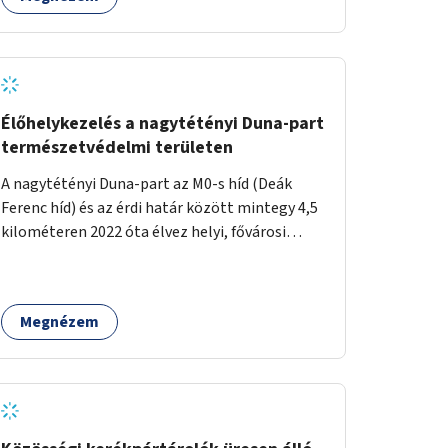
alapján.
Élőhelykezelés a nagytétényi Duna-part
természetvédelmi területen
A nagytétényi Duna-part az M0-s híd (Deák
Ferenc híd) és az érdi határ között mintegy 4,5
kilométeren 2022 óta élvez helyi, fővárosi
védelmet. Ehhez kapcsolódóan javasoljuk a
terület élőhelykezelését, a tájidegen, invazív
fajok ritkítását, visszaszorítását.
Megnézem