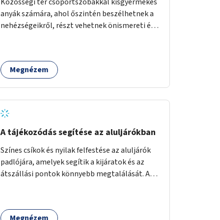
Közösségi tér csoportszobákkal kisgyermekes
anyák számára, ahol őszintén beszélhetnek a
nehézségeikről, részt vehetnek önismereti és
regeneráló foglalkozásokon (pl. gyógytorna,
jóga, terápia), miközben a gyerekek
biztonságban játszhatnak.
Megnézem
A tájékozódás segítése az aluljárókban
Színes csíkok és nyilak felfestése az aluljárók
padlójára, amelyek segítik a kijáratok és az
átszállási pontok könnyebb megtalálását. A
megoldás célja a tájékozódás egyszerűsítése,
különösen a kevésbé gyakran közlekedők és a
turisták számára, nemzetközi jó gyakorlatok
Megnézem