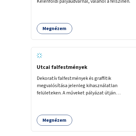
Kelenföldi pályaudvarnál, valahol a felszínen.
Megnézem
Utcai falfestmények
Dekoratív falfestmények és graffitik
megvalósítása jelenleg kihasználatlan
felületeken. A műveket pályázat útján
választott művészek és művészeti hallgatók
készítenék el.
Megnézem