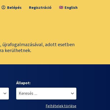
Belépés
Regisztráció
English
l, újrafogalmazásával, adott esetben
ra kerülhetnek.
Állapot:
Feltételek törlése