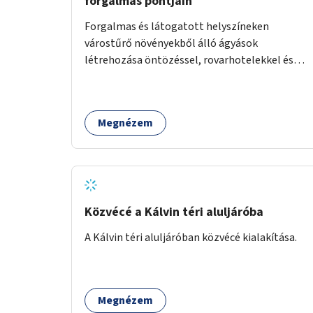
forgalmas pontjain
Forgalmas és látogatott helyszíneken
várostűrő növényekből álló ágyások
létrehozása öntözéssel, rovarhotelekkel és
információs táblákkal.
Megnézem
Közvécé a Kálvin téri aluljáróba
A Kálvin téri aluljáróban közvécé kialakítása.
Megnézem